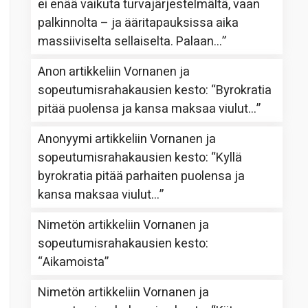
ei enää vaikuta turvajärjestelmältä, vaan
palkinnolta – ja ääritapauksissa aika
massiiviselta sellaiselta. Palaan…
”
Anon
artikkeliin
Vornanen ja
sopeutumisrahakausien kesto
: “
Byrokratia
pitää puolensa ja kansa maksaa viulut…
”
Anonyymi
artikkeliin
Vornanen ja
sopeutumisrahakausien kesto
: “
Kyllä
byrokratia pitää parhaiten puolensa ja
kansa maksaa viulut…
”
Nimetön
artikkeliin
Vornanen ja
sopeutumisrahakausien kesto
:
“
Aikamoista
”
Nimetön
artikkeliin
Vornanen ja