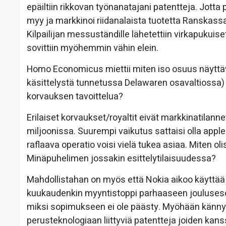
epäiltiin rikkovan työnanatajani patentteja. Jotta 
myy ja markkinoi riidanalaista tuotetta Ranskass
Kilpailijan messuständille lähetettiin virkapukuise
sovittiin myöhemmin vähin elein.
Homo Economicus miettii miten iso osuus näyttäv
käsittelystä tunnetussa Delawaren osavaltiossa) o
korvauksen tavoittelua?
Erilaiset korvaukset/royaltit eivät markkinatilan
miljoonissa. Suurempi vaikutus sattaisi olla apple
raflaava operatio voisi vielä tukea asiaa. Miten 
Minäpuhelimen jossakin esittelytilaisuudessa?
Mahdollistahan on myös että Nokia aikoo käyttää 
kuukaudenkin myyntistoppi parhaaseen jouluseson
miksi sopimukseen ei ole päästy. Myöhään kännyk
perusteknologiaan liittyviä patentteja joiden ka