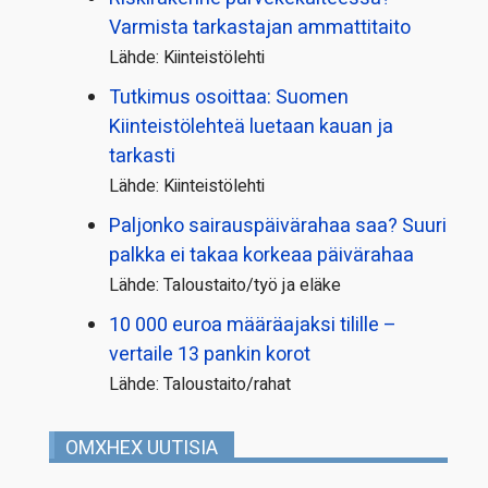
Varmista tarkastajan ammattitaito
Lähde: Kiinteistölehti
Tutkimus osoittaa: Suomen
Kiinteistölehteä luetaan kauan ja
tarkasti
Lähde: Kiinteistölehti
Paljonko sairauspäivä­rahaa saa? Suuri
palkka ei takaa korkeaa päivärahaa
Lähde: Taloustaito/työ ja eläke
10 000 euroa määräajaksi tilille –
vertaile 13 pankin korot
Lähde: Taloustaito/rahat
OMXHEX UUTISIA