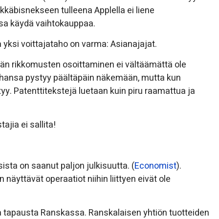
käbisnekseen tulleena Applella ei liene
nssa käydä vaihtokauppaa.
 yksi voittajataho on varma: Asianajajat.
dän rikkomusten osoittaminen ei vältäämättä ole
tahansa pystyy päältäpäin näkemään, mutta kun
y. Patenttitekstejä luetaan kuin piru raamattua ja
ajia ei sallita!
sta on saanut paljon julkisuutta. (
Economist
).
näyttävät operaatiot niihin liittyen eivät ole
a tapausta Ranskassa. Ranskalaisen yhtiön tuotteiden