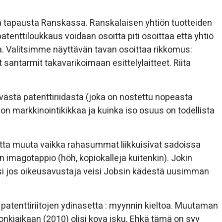
a tapausta Ranskassa. Ranskalaisen yhtiön tuotteiden
patenttiloukkaus voidaan osoitta piti osoittaa että yhtiö
a. Valitsimme näyttävän tavan osoittaa rikkomus:
t santarmit takavarikoimaan esittelylaitteet. Riita
ästä patenttiriidasta (joka on nostettu nopeasta
n markkinointikikkaa ja kuinka iso osuus on todellista
netta muuta vaikka rahasummat liikkuisivat sadoissa
n imagotappio (höh, kopiokalleja kuitenkin). Jokin
olisi jos oikeusavustaja veisi Jobsin kädestä uusimman
patenttiriitojen ydinasetta : myynnin kieltoa. Muutaman
kiaikaan (2010) olisi kova isku. Ehkä tämä on syy