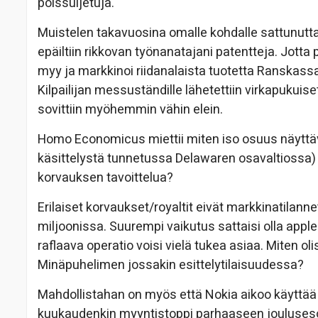
poissuljetuja.
Muistelen takavuosina omalle kohdalle sattunutt
epäiltiin rikkovan työnanatajani patentteja. Jotta 
myy ja markkinoi riidanalaista tuotetta Ranskass
Kilpailijan messuständille lähetettiin virkapukuise
sovittiin myöhemmin vähin elein.
Homo Economicus miettii miten iso osuus näyttäv
käsittelystä tunnetussa Delawaren osavaltiossa) o
korvauksen tavoittelua?
Erilaiset korvaukset/royaltit eivät markkinatilan
miljoonissa. Suurempi vaikutus sattaisi olla apple
raflaava operatio voisi vielä tukea asiaa. Miten 
Minäpuhelimen jossakin esittelytilaisuudessa?
Mahdollistahan on myös että Nokia aikoo käyttää 
kuukaudenkin myyntistoppi parhaaseen jouluseson