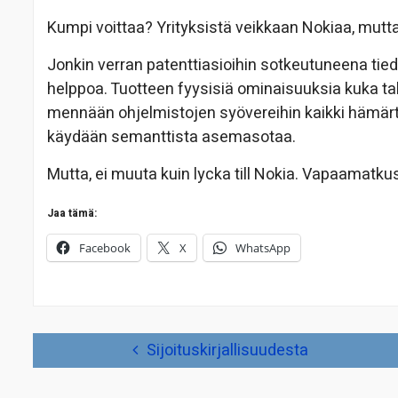
Kumpi voittaa? Yrityksistä veikkaan Nokiaa, mutta
Jonkin verran patenttiasioihin sotkeutuneena tie
helppoa. Tuotteen fyysisiä ominaisuuksia kuka 
mennään ohjelmistojen syövereihin kaikki hämärty
käydään semanttista asemasotaa.
Mutta, ei muuta kuin lycka till Nokia. Vapaamatkust
Jaa tämä:
Facebook
X
WhatsApp
Artikkelien
Sijoituskirjallisuudesta
selaus