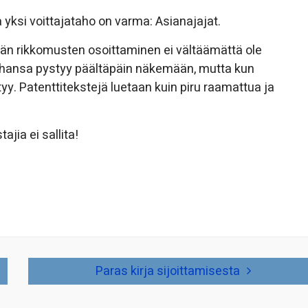
 yksi voittajataho on varma: Asianajajat.
dän rikkomusten osoittaminen ei vältäämättä ole
tahansa pystyy päältäpäin näkemään, mutta kun
y. Patenttitekstejä luetaan kuin piru raamattua ja
ajia ei sallita!
Paras kirja sijoittamisesta