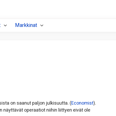
t
Markkinat
sta on saanut paljon julkisuutta. (
Economist
).
näyttävät operaatiot niihin liittyen eivät ole