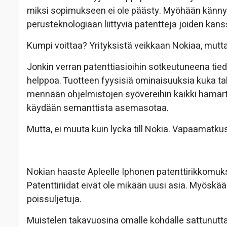
miksi sopimukseen ei ole päästy. Myöhään kännyk
perusteknologiaan liittyviä patentteja joiden ka
Kumpi voittaa? Yrityksistä veikkaan Nokiaa, mutta
Jonkin verran patenttiasioihin sotkeutuneena tie
helppoa. Tuotteen fyysisiä ominaisuuksia kuka 
mennään ohjelmistojen syövereihin kaikki hämärty
käydään semanttista asemasotaa.
Mutta, ei muuta kuin lycka till Nokia. Vapaamatkust
Nokian haaste Apleelle Iphonen patenttirikkomuksi
Patenttiriidat eivät ole mikään uusi asia. Myöskään 
poissuljetuja.
Muistelen takavuosina omalle kohdalle sattunutt