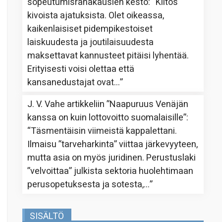
sopeutumisrahakausien kesto
: “
Kiitos
kivoista ajatuksista. Olet oikeassa,
kaikenlaisiset pidempikestoiset
laiskuudesta ja joutilaisuudesta
maksettavat kannusteet pitäisi lyhentää.
Erityisesti voisi olettaa että
kansanedustajat ovat…
”
J. V. Vahe
artikkeliin
”Naapuruus Venäjän
kanssa on kuin lottovoitto suomalaisille”
:
“
Täsmentäisin viimeistä kappalettani.
Ilmaisu ”tarveharkinta” viittaa järkevyyteen,
mutta asia on myös juridinen. Perustuslaki
”velvoittaa” julkista sektoria huolehtimaan
perusopetuksesta ja sotesta,…
”
SISÄLTÖ