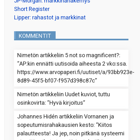
JP-Morgan: markkinanäkemys
Short Register
Lipper: rahastot ja markkinat
KOMMENTIT
Nimetön
artikkeliin
5 not so magnificent?
:
“
AP:kin ennätti uutisoida aiheesta 2 vko:ssa.
https://www.arvopaperi.fi/uutiset/a/93bb923e-
8d89-45f5-bf07-f957d398c87c
”
Nimetön
artikkeliin
Uudet kuviot, tuttu
osinkovirta
: “
Hyvä kirjoitus
”
Johannes Hidén
artikkeliin
Vornanen ja
sopeutumisrahakausien kesto
: “
Kiitos
palautteesta! Ja jep, noin pitkänä systeemi