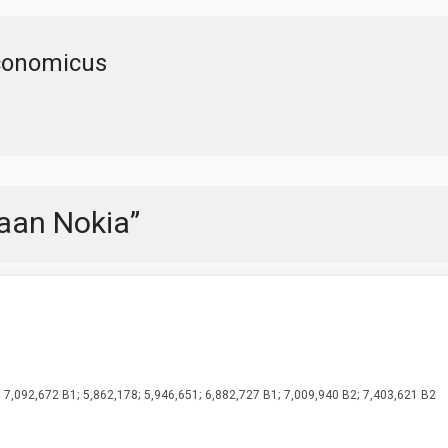
conomicus
aan Nokia
”
 7,092,672 B1; 5,862,178; 5,946,651; 6,882,727 B1; 7,009,940 B2; 7,403,621 B2