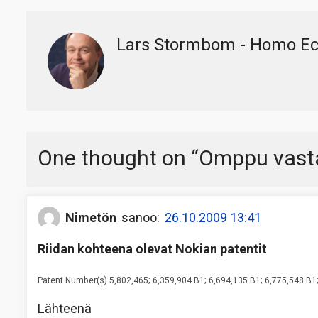
Lars Stormbom - Homo E
One thought on “
Omppu vast
Nimetön
sanoo:
26.10.2009 13:41
Riidan kohteena olevat Nokian patentit
Patent Number(s) 5,802,465; 6,359,904 B1; 6,694,135 B1; 6,775,548 B1;
Lähteenä