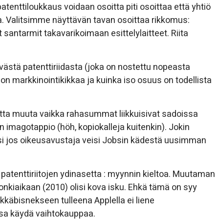
patenttiloukkaus voidaan osoitta piti osoittaa että yhtiö
a. Valitsimme näyttävän tavan osoittaa rikkomus:
t santarmit takavarikoimaan esittelylaitteet. Riita
ästä patenttiriidasta (joka on nostettu nopeasta
n markkinointikikkaa ja kuinka iso osuus on todellista
netta muuta vaikka rahasummat liikkuisivat sadoissa
n imagotappio (höh, kopiokalleja kuitenkin). Jokin
olisi jos oikeusavustaja veisi Jobsin kädestä uusimman
patenttiriitojen ydinasetta : myynnin kieltoa. Muutaman
kiaikaan (2010) olisi kova isku. Ehkä tämä on syy
käbisnekseen tulleena Applella ei liene
nssa käydä vaihtokauppaa.