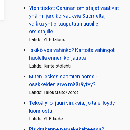
Ylen tiedot: Carunan omistajat vaativat
yhä miljardi­korvauksia Suomelta,
vaikka yhtiö kaupataan uusille
omistajille
Lähde: YLE talous
Iskikö vesivahinko? Kartoita vahingot
huolella ennen korjausta
Lähde: Kiinteistölehti
Miten lesken saamien pörssi­
osakkeiden arvo määräytyy?
Lähde: Taloustaito/verot
Tekoäly loi juuri viruksia, joita ei löydy
luonnosta
Lähde: YLE tiede
Riskirakenne parvekekaiteessa?