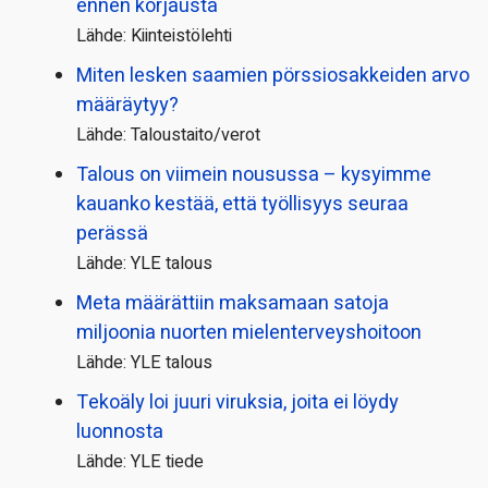
ennen korjausta
Lähde: Kiinteistölehti
Miten lesken saamien pörssi­osakkeiden arvo
määräytyy?
Lähde: Taloustaito/verot
Talous on viimein nousussa – kysyimme
kauanko kestää, että työllisyys seuraa
perässä
Lähde: YLE talous
Meta määrättiin maksamaan satoja
miljoonia nuorten mielenterveyshoitoon
Lähde: YLE talous
Tekoäly loi juuri viruksia, joita ei löydy
luonnosta
Lähde: YLE tiede