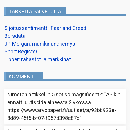
TÄRKEITÄ PALVELUITA
Sijoitussentimentti: Fear and Greed
Borsdata
JP-Morgan: markkinanäkemys
Short Register
Lipper: rahastot ja markkinat
KOMMENTIT
Nimetön
artikkeliin
5 not so magnificent?
: “
AP:kin
ennätti uutisoida aiheesta 2 vko:ssa.
https://www.arvopaperi.fi/uutiset/a/93bb923e-
8d89-45f5-bf07-f957d398c87c
”