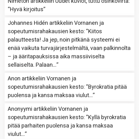
Nimetön
artikkeliin
Uudet kuviot, tuttu osinkovirta
:
“
Hyvä kirjoitus
”
Johannes Hidén
artikkeliin
Vornanen ja
sopeutumisrahakausien kesto
: “
Kiitos
palautteesta! Ja jep, noin pitkänä systeemi ei
enää vaikuta turvajärjestelmältä, vaan palkinnolta
– ja ääritapauksissa aika massiiviselta
sellaiselta. Palaan…
”
Anon
artikkeliin
Vornanen ja
sopeutumisrahakausien kesto
: “
Byrokratia pitää
puolensa ja kansa maksaa viulut…
”
Anonyymi
artikkeliin
Vornanen ja
sopeutumisrahakausien kesto
: “
Kyllä byrokratia
pitää parhaiten puolensa ja kansa maksaa
viulut…
”