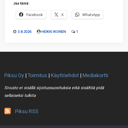
Jaa tämä:
Facebook
X
WhatsApp
3.8.2026
HEIKKI IKONEN
1
Piksu Oy
|
Toimitus
|
Käyttöehdot
|
Mediakortti
Sivusto ei sisällä sijoitussuosituksia eikä sisältöä pidä
sellaiseksi tulkita
Piksu RSS