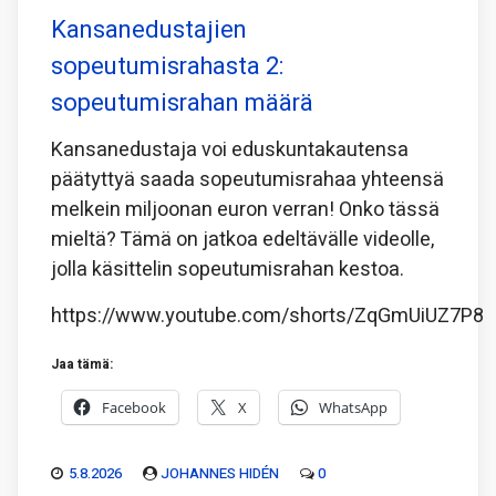
Kansanedustajien
sopeutumisrahasta 2:
sopeutumisrahan määrä
Kansanedustaja voi eduskuntakautensa
päätyttyä saada sopeutumisrahaa yhteensä
melkein miljoonan euron verran! Onko tässä
mieltä? Tämä on jatkoa edeltävälle videolle,
jolla käsittelin sopeutumisrahan kestoa.
https://www.youtube.com/shorts/ZqGmUiUZ7P8
Jaa tämä:
Facebook
X
WhatsApp
5.8.2026
JOHANNES HIDÉN
0