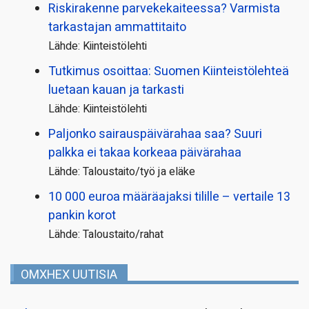
Riskirakenne parvekekaiteessa? Varmista
tarkastajan ammattitaito
Lähde: Kiinteistölehti
Tutkimus osoittaa: Suomen Kiinteistölehteä
luetaan kauan ja tarkasti
Lähde: Kiinteistölehti
Paljonko sairauspäivä­rahaa saa? Suuri
palkka ei takaa korkeaa päivärahaa
Lähde: Taloustaito/työ ja eläke
10 000 euroa määräajaksi tilille – vertaile 13
pankin korot
Lähde: Taloustaito/rahat
OMXHEX UUTISIA