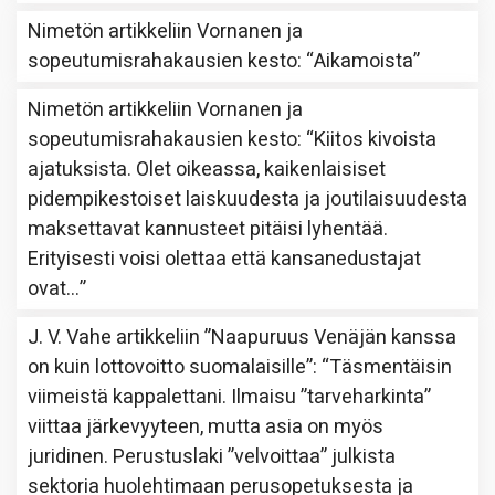
Nimetön
artikkeliin
Vornanen ja
sopeutumisrahakausien kesto
: “
Aikamoista
”
Nimetön
artikkeliin
Vornanen ja
sopeutumisrahakausien kesto
: “
Kiitos kivoista
ajatuksista. Olet oikeassa, kaikenlaisiset
pidempikestoiset laiskuudesta ja joutilaisuudesta
maksettavat kannusteet pitäisi lyhentää.
Erityisesti voisi olettaa että kansanedustajat
ovat…
”
J. V. Vahe
artikkeliin
”Naapuruus Venäjän kanssa
on kuin lottovoitto suomalaisille”
: “
Täsmentäisin
viimeistä kappalettani. Ilmaisu ”tarveharkinta”
viittaa järkevyyteen, mutta asia on myös
juridinen. Perustuslaki ”velvoittaa” julkista
sektoria huolehtimaan perusopetuksesta ja