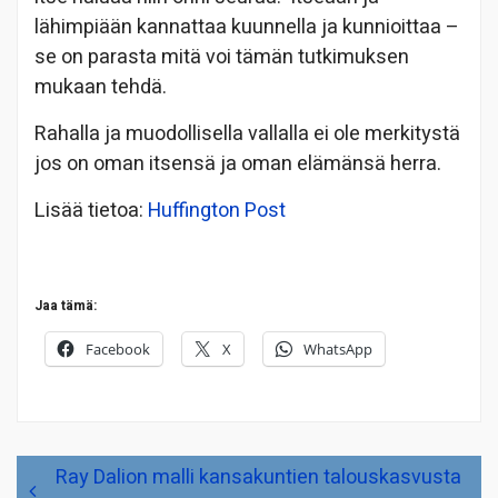
lähimpiään kannattaa kuunnella ja kunnioittaa –
se on parasta mitä voi tämän tutkimuksen
mukaan tehdä.
Rahalla ja muodollisella vallalla ei ole merkitystä
jos on oman itsensä ja oman elämänsä herra.
Lisää tietoa:
Huffington Post
Jaa tämä:
Facebook
X
WhatsApp
Artikkelien
Ray Dalion malli kansakuntien talouskasvusta
selaus