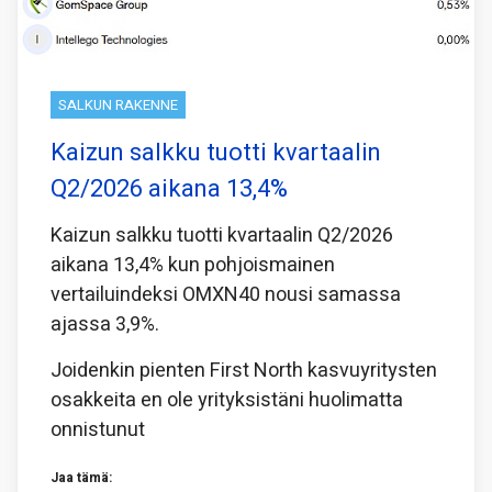
SALKUN RAKENNE
Kaizun salkku tuotti kvartaalin
Q2/2026 aikana 13,4%
Kaizun salkku tuotti kvartaalin Q2/2026
aikana 13,4% kun pohjoismainen
vertailuindeksi OMXN40 nousi samassa
ajassa 3,9%.
Joidenkin pienten First North kasvuyritysten
osakkeita en ole yrityksistäni huolimatta
onnistunut
Jaa tämä: