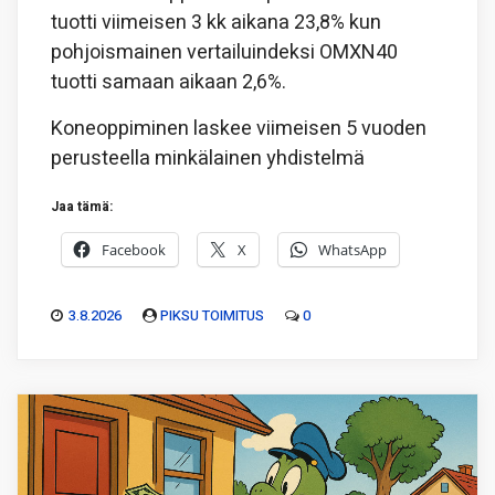
tuotti viimeisen 3 kk aikana 23,8% kun
pohjoismainen vertailuindeksi OMXN40
tuotti samaan aikaan 2,6%.
Koneoppiminen laskee viimeisen 5 vuoden
perusteella minkälainen yhdistelmä
Jaa tämä:
Facebook
X
WhatsApp
3.8.2026
PIKSU TOIMITUS
0