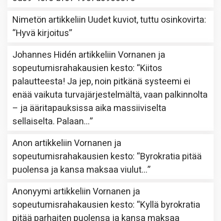
Nimetön
artikkeliin
Uudet kuviot, tuttu osinkovirta
:
“
Hyvä kirjoitus
”
Johannes Hidén
artikkeliin
Vornanen ja
sopeutumisrahakausien kesto
: “
Kiitos
palautteesta! Ja jep, noin pitkänä systeemi ei
enää vaikuta turvajärjestelmältä, vaan palkinnolta
– ja ääritapauksissa aika massiiviselta
sellaiselta. Palaan…
”
Anon
artikkeliin
Vornanen ja
sopeutumisrahakausien kesto
: “
Byrokratia pitää
puolensa ja kansa maksaa viulut…
”
Anonyymi
artikkeliin
Vornanen ja
sopeutumisrahakausien kesto
: “
Kyllä byrokratia
pitää parhaiten puolensa ja kansa maksaa