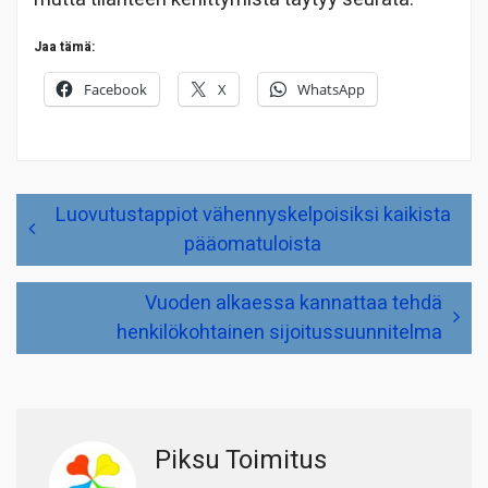
Jaa tämä:
Facebook
X
WhatsApp
Artikkelien
Luovutustappiot vähennyskelpoisiksi kaikista
selaus
pääomatuloista
Vuoden alkaessa kannattaa tehdä
henkilökohtainen sijoitussuunnitelma
Piksu Toimitus