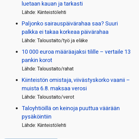
luetaan kauan ja tarkasti
Lähde: Kiinteistölehti
Paljonko sairauspäivä­rahaa saa? Suuri
palkka ei takaa korkeaa päivärahaa
Lähde: Taloustaito/työ ja eläke
10 000 euroa määräajaksi tilille – vertaile 13
pankin korot
Lähde: Taloustaito/rahat
Kiinteistön omistaja, viivästyskorko vaanii –
muista 6.8. maksaa verosi
Lähde: Taloustaito/verot
Taloyhtiöillä on keinoja puuttua väärään
pysäköintiin
Lähde: Kiinteistölehti