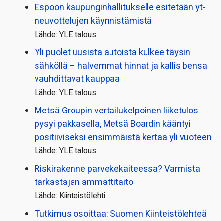
Espoon kaupungin­hallitukselle esitetään yt-
neuvottelujen käynnistämistä
Lähde: YLE talous
Yli puolet uusista autoista kulkee täysin
sähköllä – halvemmat hinnat ja kallis bensa
vauhdittavat kauppaa
Lähde: YLE talous
Metsä Groupin vertailu­kelpoinen liiketulos
pysyi pakkasella, Metsä Boardin kääntyi
positiiviseksi ensimmäistä kertaa yli vuoteen
Lähde: YLE talous
Riskirakenne parvekekaiteessa? Varmista
tarkastajan ammattitaito
Lähde: Kiinteistölehti
Tutkimus osoittaa: Suomen Kiinteistölehteä