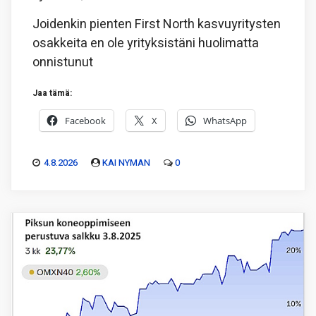
Joidenkin pienten First North kasvuyritysten
osakkeita en ole yrityksistäni huolimatta
onnistunut
Jaa tämä:
Facebook
X
WhatsApp
4.8.2026
KAI NYMAN
0