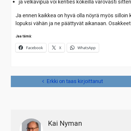
ja velkavipua voi kenties kokeilla varovasti sit
Ja ennen kaikkea on hyvä olla nöyrä myös silloin
lopuksi vähän ja ne päättyvät aikanaan. Osakkeet
Jaa tämä:
Facebook
X
WhatsApp
Artikkelien
Erkki on taas kirjoittanut
selaus
Kai Nyman