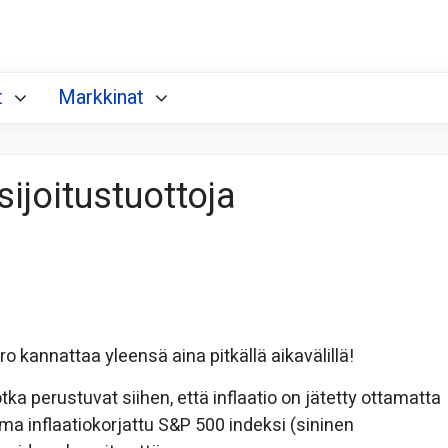
t
Markkinat
ijoitustuottoja
o kannattaa yleensä aina pitkällä aikavälillä!
tka perustuvat siihen, että inflaatio on jätetty ottamatta
a inflaatiokorjattu S&P 500 indeksi (sininen