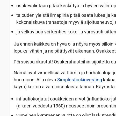
osakevalintaan pitää keskittyä ja hyvien valintoj
talouden yleistä ilmapiiriä pitää osata lukea ja k
kokonaiskuva (rahastoja myyviä sijoitusneuvojia
ja velkavipua voi kenties kokeilla varovasti sit
Ja ennen kaikkea on hyvä olla nöyrä myös silloin
lopuksi vähän ja ne päättyvät aikanaan. Osakkeet
Pörssissä rikastut! Osakerahastoihin sijoitettu eur
Nämä ovat virheellisiä väittämiä ja harhaluuloja jo
huomioon. Alla oleva
Simplestockinvesting
kokoam
käyrä) kertoo aivan toisenlaista tarinaa. Käyrästä
inflaatiokorjatut osakkeiden arvot (inflaatiokor
(alkaen vuodesta 1960) nousseet noin prosenti
viimeinen kymmenen vuotta on ollut laskutrendi