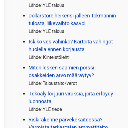
Lähde: YLE talous
Dollarstore heikensi jälleen Tokmannin
tulosta, liikevaihto kasvoi
Lähde: YLE talous
Iskikö vesivahinko? Kartoita vahingot
huolella ennen korjausta
Lähde: Kiinteistölehti
Miten lesken saamien pörssi­
osakkeiden arvo määräytyy?
Lähde: Taloustaito/verot
Tekoäly loi juuri viruksia, joita ei löydy
luonnosta
Lähde: YLE tiede
Riskirakenne parvekekaiteessa?
Varmista tarkastajan ammattitaito