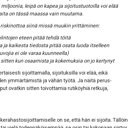
miljoonia, leipä on kapea ja sijoitustuotoilla voi elää
kaita on tässä maassa vain muutama.
i riskinottoa siinä missä muukin yrittäminen:
lintojen eteen pitää tehdä töitä
a ja kaikesta tiedosta pitää osata luoda itselleen
vojia ei ole varaa kuunneella)
i sitten kun osaamista ja kokemuksia on jo kertynyt
aisesti sijoittamalla, sijoituksilla voi elää, eikä
den ymmärtämistä ja vähän työtä. Ja näitä perus-
put ovatkin sitten toivottamia rutiköyhiä retkuja,
rahastosijoittamiselle on se, että hän ei sijoita. Tällöin
a tai vielä todennäköisempää, se osin tai kokonaan siirtyy