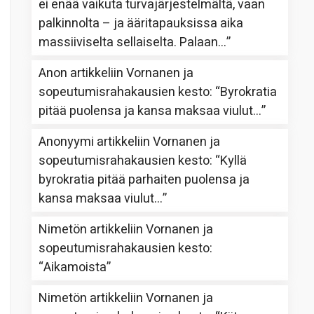
ei enää vaikuta turvajärjestelmältä, vaan
palkinnolta – ja ääritapauksissa aika
massiiviselta sellaiselta. Palaan…
”
Anon
artikkeliin
Vornanen ja
sopeutumisrahakausien kesto
: “
Byrokratia
pitää puolensa ja kansa maksaa viulut…
”
Anonyymi
artikkeliin
Vornanen ja
sopeutumisrahakausien kesto
: “
Kyllä
byrokratia pitää parhaiten puolensa ja
kansa maksaa viulut…
”
Nimetön
artikkeliin
Vornanen ja
sopeutumisrahakausien kesto
:
“
Aikamoista
”
Nimetön
artikkeliin
Vornanen ja