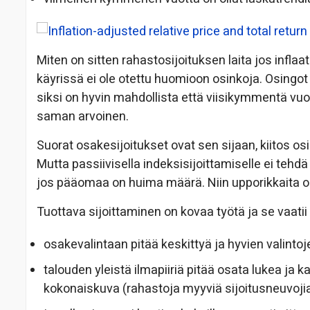
Miten on sitten rahastosijoituksen laita jos infla
käyrissä ei ole otettu huomioon osinkoja. Osingo
siksi on hyvin mahdollista että viisikymmentä vuot
saman arvoinen.
Suorat osakesijoitukset ovat sen sijaan, kiitos o
Mutta passiivisella indeksisijoittamiselle ei tehdä 
jos pääomaa on huima määrä. Niin upporikkaita
Tuottava sijoittaminen on kovaa työtä ja se vaatii
osakevalintaan pitää keskittyä ja hyvien valintoj
talouden yleistä ilmapiiriä pitää osata lukea ja k
kokonaiskuva (rahastoja myyviä sijoitusneuvojia