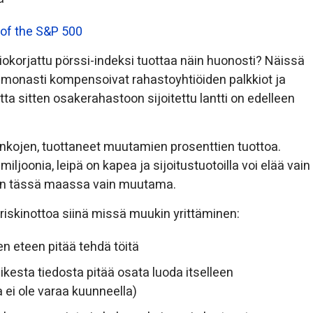
atiokorjattu pörssi-indeksi tuottaa näin huonosti? Näissä
t monasti kompensoivat rahastoyhtiöiden palkkiot ja
ta sitten osakerahastoon sijoitettu lantti on edelleen
sinkojen, tuottaneet muutamien prosenttien tuottoa.
miljoonia, leipä on kapea ja sijoitustuotoilla voi elää vain
 on tässä maassa vain muutama.
 riskinottoa siinä missä muukin yrittäminen:
en eteen pitää tehdä töitä
aikesta tiedosta pitää osata luoda itselleen
 ei ole varaa kuunneella)