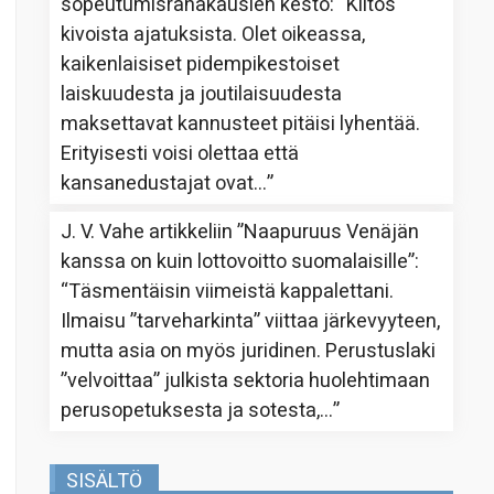
sopeutumisrahakausien kesto
: “
Kiitos
kivoista ajatuksista. Olet oikeassa,
kaikenlaisiset pidempikestoiset
laiskuudesta ja joutilaisuudesta
maksettavat kannusteet pitäisi lyhentää.
Erityisesti voisi olettaa että
kansanedustajat ovat…
”
J. V. Vahe
artikkeliin
”Naapuruus Venäjän
kanssa on kuin lottovoitto suomalaisille”
:
“
Täsmentäisin viimeistä kappalettani.
Ilmaisu ”tarveharkinta” viittaa järkevyyteen,
mutta asia on myös juridinen. Perustuslaki
”velvoittaa” julkista sektoria huolehtimaan
perusopetuksesta ja sotesta,…
”
SISÄLTÖ