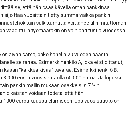
riittää se, että hän osaa kävellä oman pankkinsa
iten sijoittaa vuosittain tietty summa vaikka pankin
annustehokkain salkku, mutta voittanee tilin mitättömän
oa vaadittu ja työmääräkin on vain pari tuntia vuodessa.
lle on aivan sama, onko hänellä 20 vuoden päästä
nelle se rahaa. Esimerkkihenkilö A, joka ei sijoittanut,
n kasan "kaikkea kivaa" tavaraa. Esimerkkihenkilö B,
tta 3.000 euron vuosisäästöllä 60.000 euroa. Ja lopuksi
ittain pankin mallin mukaan osakkeisiin 7 %:n
an oikaisten voidaan todeta, että hän
iittää 1000 euroa kuussa elämiseen. Jos vuosisäästö on