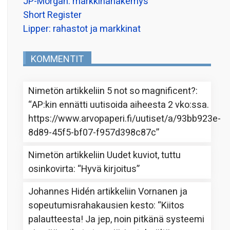
JP-Morgan: markkinanäkemys
Short Register
Lipper: rahastot ja markkinat
KOMMENTIT
Nimetön
artikkeliin
5 not so magnificent?
:
“
AP:kin ennätti uutisoida aiheesta 2 vko:ssa.
https://www.arvopaperi.fi/uutiset/a/93bb923e-
8d89-45f5-bf07-f957d398c87c
”
Nimetön
artikkeliin
Uudet kuviot, tuttu
osinkovirta
: “
Hyvä kirjoitus
”
Johannes Hidén
artikkeliin
Vornanen ja
sopeutumisrahakausien kesto
: “
Kiitos
palautteesta! Ja jep, noin pitkänä systeemi