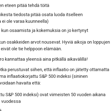
en eteen pitää tehdä töitä
aikesta tiedosta pitää osata luoda itselleen
 ei ole varaa kuunneella)
ten kun osaamista ja kokemuksia on jo kertynyt
 kun osakkeiden arvot nousevat. Hyviä aikoja on loppujen
 eivät ole tie helppoon elämään.
o kannattaa yleensä aina pitkällä aikavälillä!
tka perustuvat siihen, että inflaatio on jätetty ottamatta
a inflaatiokorjattu S&P 500 indeksi (sininen
 voidaan havaita että:
jattu S&P 500 indeksi) ovat viimeisten 50 vuoden aikana
n vuodessa
ä