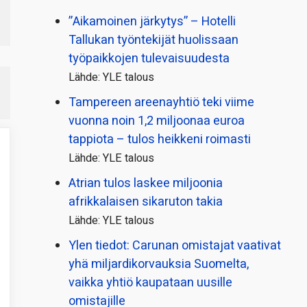
”Aikamoinen järkytys” – Hotelli
Tallukan työntekijät huolissaan
työpaikkojen tulevaisuudesta
Lähde: YLE talous
Tampereen areenayhtiö teki viime
vuonna noin 1,2 miljoonaa euroa
tappiota – tulos heikkeni roimasti
Lähde: YLE talous
Atrian tulos laskee miljoonia
afrikkalaisen sikaruton takia
Lähde: YLE talous
Ylen tiedot: Carunan omistajat vaativat
yhä miljardi­korvauksia Suomelta,
vaikka yhtiö kaupataan uusille
omistajille