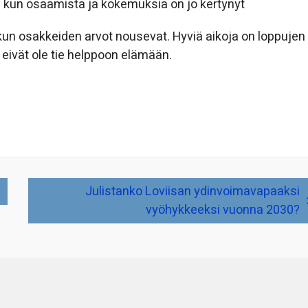
ten kun osaamista ja kokemuksia on jo kertynyt
 kun osakkeiden arvot nousevat. Hyviä aikoja on loppujen
 eivät ole tie helppoon elämään.
Julistanko Loviisan ydinvoimavapaaksi
vyöhykkeeksi vuonna 2030?