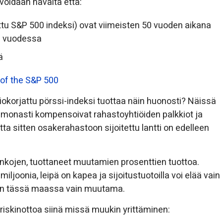
 voidaan havaita että:
jattu S&P 500 indeksi) ovat viimeisten 50 vuoden aikana
n vuodessa
ä
atiokorjattu pörssi-indeksi tuottaa näin huonosti? Näissä
t monasti kompensoivat rahastoyhtiöiden palkkiot ja
ta sitten osakerahastoon sijoitettu lantti on edelleen
sinkojen, tuottaneet muutamien prosenttien tuottoa.
miljoonia, leipä on kapea ja sijoitustuotoilla voi elää vain
 on tässä maassa vain muutama.
 riskinottoa siinä missä muukin yrittäminen: