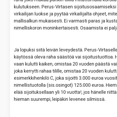
kulutukseen. Perus-Virtasen sijoitusosaamiseksi 
virkailijan luokse ja pyytää virkailijalta ohjeet, m
mallisalkun mukaisesti. Ei varmasti paras ja kust
nimelliskoron moninkertaisesti. Osaamista ei palj
Ja lopuksi siitä leivän leveydestä. Perus-Virtase
käytössä oleva raha säästöä vai sijoitustuottoa. Hä
vaan kulutti kaiken, omistaa 20 vuoden päästä vai
joka kerrytti rahaa tilille, omistaa 20 vuoden kulu
esimerkkihenkilö C, joka sijoitti 3.000 euroa vuos
nimellistuotolla (sis.osingot) 125.000 euroa. Hiem
elää sijoituksellaan yli 10 vuotta!, jos hänelle r
hieman suurempi, leipäkin levenee silmissä.