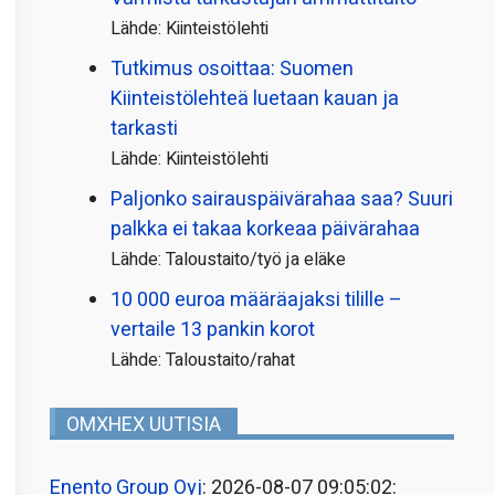
Lähde: Kiinteistölehti
Tutkimus osoittaa: Suomen
Kiinteistölehteä luetaan kauan ja
tarkasti
Lähde: Kiinteistölehti
Paljonko sairauspäivä­rahaa saa? Suuri
palkka ei takaa korkeaa päivärahaa
Lähde: Taloustaito/työ ja eläke
10 000 euroa määräajaksi tilille –
vertaile 13 pankin korot
Lähde: Taloustaito/rahat
OMXHEX UUTISIA
Enento Group Oyj
: 2026-08-07 09:05:02: