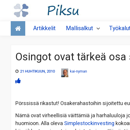
Talous
Artikkelit
Mallisalkut
Työkalu
Osingot ovat tärkeä osa s
21 HUHTIKUUN, 2010
kai-nyman
Pörssissä rikastut! Osakerahastoihin sijoitettu eur
Nämä ovat virheellisiä väittämiä ja harhaluuloja jo
huomioon. Alla oleva
Simplestockinvesting
kokoam