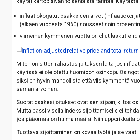
käyrä) kertoo aivan toisenlaista tarinaa. Käyrästä
inflaatiokorjatut osakkeiden arvot (inflaatiokor
(alkaen vuodesta 1960) nousseet noin prosenti
viimeinen kymmenen vuotta on ollut laskutrendi
Miten on sitten rahastosijoituksen laita jos infla
käyrissä ei ole otettu huomioon osinkoja. Osingo
siksi on hyvin mahdollista että viisikymmentä vuot
saman arvoinen.
Suorat osakesijoitukset ovat sen sijaan, kiitos o
Mutta passiivisella indeksisijoittamiselle ei tehdä 
jos pääomaa on huima määrä. Niin upporikkaita
Tuottava sijoittaminen on kovaa työtä ja se vaatii