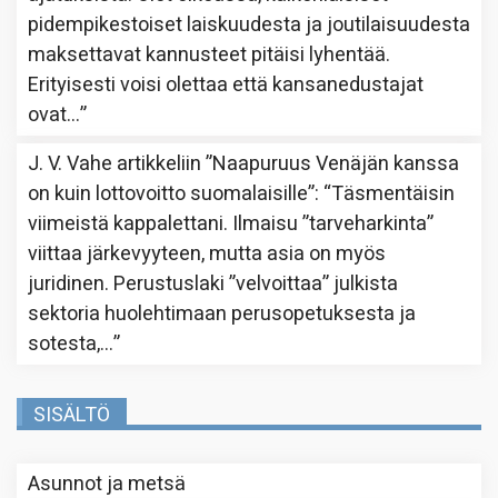
pidempikestoiset laiskuudesta ja joutilaisuudesta
maksettavat kannusteet pitäisi lyhentää.
Erityisesti voisi olettaa että kansanedustajat
ovat…
”
J. V. Vahe
artikkeliin
”Naapuruus Venäjän kanssa
on kuin lottovoitto suomalaisille”
: “
Täsmentäisin
viimeistä kappalettani. Ilmaisu ”tarveharkinta”
viittaa järkevyyteen, mutta asia on myös
juridinen. Perustuslaki ”velvoittaa” julkista
sektoria huolehtimaan perusopetuksesta ja
sotesta,…
”
SISÄLTÖ
Asunnot ja metsä