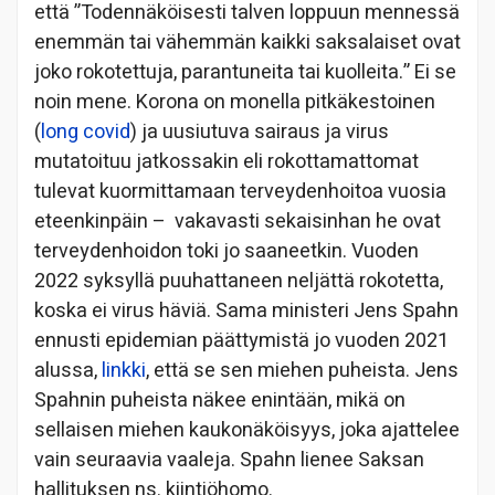
että ”Todennäköisesti talven loppuun mennessä
enemmän tai vähemmän kaikki saksalaiset ovat
joko rokotettuja, parantuneita tai kuolleita.” Ei se
noin mene. Korona on monella pitkäkestoinen
(
long covid
) ja uusiutuva sairaus ja virus
mutatoituu jatkossakin eli rokottamattomat
tulevat kuormittamaan terveydenhoitoa vuosia
eteenkinpäin – vakavasti sekaisinhan he ovat
terveydenhoidon toki jo saaneetkin. Vuoden
2022 syksyllä puuhattaneen neljättä rokotetta,
koska ei virus häviä. Sama ministeri Jens Spahn
ennusti epidemian päättymistä jo vuoden 2021
alussa,
linkki
, että se sen miehen puheista. Jens
Spahnin puheista näkee enintään, mikä on
sellaisen miehen kaukonäköisyys, joka ajattelee
vain seuraavia vaaleja. Spahn lienee Saksan
hallituksen ns. kiintiöhomo.