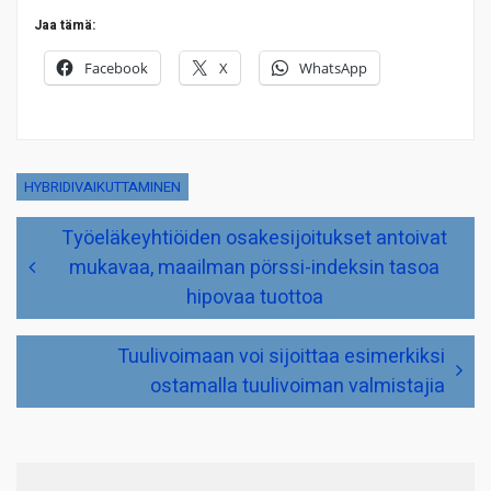
Jaa tämä:
Facebook
X
WhatsApp
HYBRIDIVAIKUTTAMINEN
Artikkelien
Työeläkeyhtiöiden osakesijoitukset antoivat
selaus
mukavaa, maailman pörssi-indeksin tasoa
hipovaa tuottoa
Tuulivoimaan voi sijoittaa esimerkiksi
ostamalla tuulivoiman valmistajia