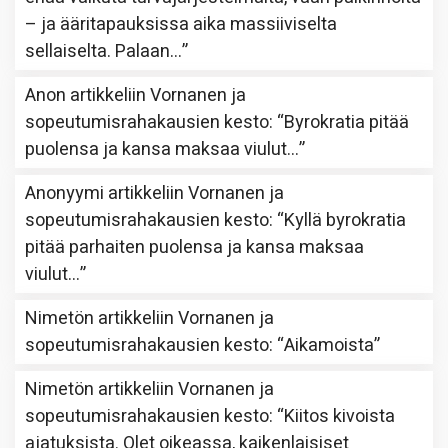
– ja ääritapauksissa aika massiiviselta
sellaiselta. Palaan…
”
Anon
artikkeliin
Vornanen ja
sopeutumisrahakausien kesto
: “
Byrokratia pitää
puolensa ja kansa maksaa viulut…
”
Anonyymi
artikkeliin
Vornanen ja
sopeutumisrahakausien kesto
: “
Kyllä byrokratia
pitää parhaiten puolensa ja kansa maksaa
viulut…
”
Nimetön
artikkeliin
Vornanen ja
sopeutumisrahakausien kesto
: “
Aikamoista
”
Nimetön
artikkeliin
Vornanen ja
sopeutumisrahakausien kesto
: “
Kiitos kivoista
ajatuksista. Olet oikeassa, kaikenlaisiset