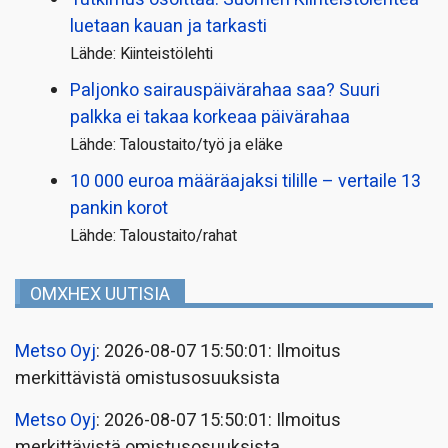
luetaan kauan ja tarkasti
Lähde: Kiinteistölehti
Paljonko sairauspäivä­rahaa saa? Suuri
palkka ei takaa korkeaa päivärahaa
Lähde: Taloustaito/työ ja eläke
10 000 euroa määräajaksi tilille – vertaile 13
pankin korot
Lähde: Taloustaito/rahat
OMXHEX UUTISIA
Metso Oyj
: 2026-08-07 15:50:01: Ilmoitus
merkittävistä omistusosuuksista
Metso Oyj
: 2026-08-07 15:50:01: Ilmoitus
merkittävistä omistusosuuksista