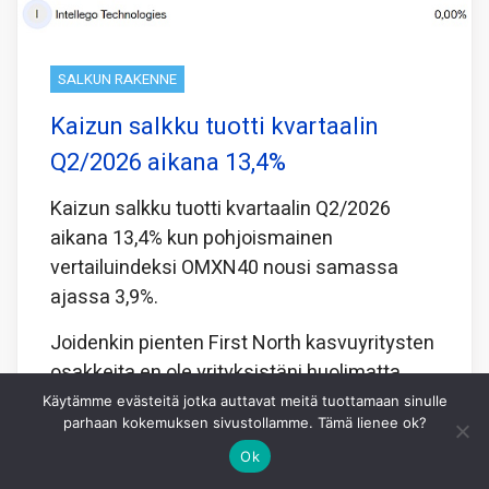
SALKUN RAKENNE
Kaizun salkku tuotti kvartaalin
Q2/2026 aikana 13,4%
Kaizun salkku tuotti kvartaalin Q2/2026
aikana 13,4% kun pohjoismainen
vertailuindeksi OMXN40 nousi samassa
ajassa 3,9%.
Joidenkin pienten First North kasvuyritysten
osakkeita en ole yrityksistäni huolimatta
onnistunut
Käytämme evästeitä jotka auttavat meitä tuottamaan sinulle
parhaan kokemuksen sivustollamme. Tämä lienee ok?
Jaa tämä:
Ok