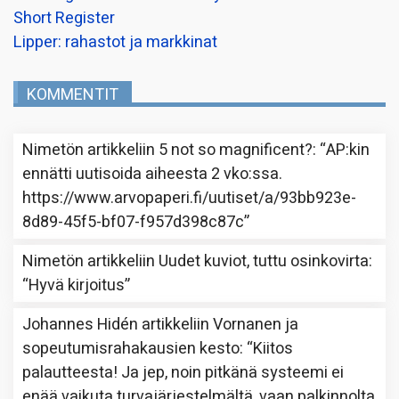
Short Register
Lipper: rahastot ja markkinat
KOMMENTIT
Nimetön
artikkeliin
5 not so magnificent?
: “
AP:kin
ennätti uutisoida aiheesta 2 vko:ssa.
https://www.arvopaperi.fi/uutiset/a/93bb923e-
8d89-45f5-bf07-f957d398c87c
”
Nimetön
artikkeliin
Uudet kuviot, tuttu osinkovirta
:
“
Hyvä kirjoitus
”
Johannes Hidén
artikkeliin
Vornanen ja
sopeutumisrahakausien kesto
: “
Kiitos
palautteesta! Ja jep, noin pitkänä systeemi ei
enää vaikuta turvajärjestelmältä, vaan palkinnolta