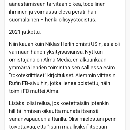
äänestämiseen tarvitaan oikea, todellinen
ihminen ja voimassa oleva peräti ihan
suomalainen – henkilöllisyystodistus.
2021 jatkettu:
Niin kauan kuin Niklas Herlin omisti US:n, asia oli
varmaan hänen yksityisasiansa. Nyt kun
omistajana on Alma Media, en alkuunkaan
ymmärrä lehden toimintaa sen salliessa esim.
”rokotekriittiset” kirjoitukset. Aiemmin viittasin
Rufin FB-sivuihin, jotka lienee poistettu, näin
toimii FB muttei Alma.
Lisäksi olisi reilua, jos koetettaisiin jotenkin
hillitä ihmisen oikeutta munata itsensä
sananvapauden alttarilla. Olisi mielestäni perin
toivottavaa, että ”isäm maallisiksi” itseään