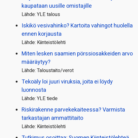
kaupataan uusille omistajille
Lähde: YLE talous
Iskikö vesivahinko? Kartoita vahingot huolella
ennen korjausta
Lähde: Kiinteistölehti
Miten lesken saamien pörssi­osakkeiden arvo
määräytyy?
Lähde: Taloustaito/verot
Tekoäly loi juuri viruksia, joita ei löydy
luonnosta
Lähde: YLE tiede
Riskirakenne parvekekaiteessa? Varmista
tarkastajan ammattitaito
Lähde: Kiinteistölehti
Tutkimus osoittaa: Suomen Kiinteistölehteä