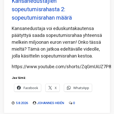
Kansanedustajien
sopeutumisrahasta 2:
sopeutumisrahan määrä
Kansanedustaja voi eduskuntakautensa
päätyttyä saada sopeutumisrahaa yhteensä
melkein miljoonan euron verran! Onko tässä
mieltä? Tämä on jatkoa edeltävälle videolle,
jolla käsittelin sopeutumisrahan kestoa.
https://www.youtube.com/shorts/ZqGmUiUZ7P8
Jaa tämä:
Facebook
X
WhatsApp
5.8.2026
JOHANNES HIDÉN
0