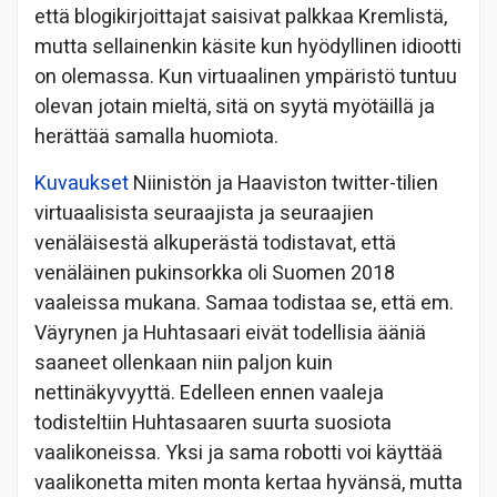
että blogikirjoittajat saisivat palkkaa Kremlistä,
mutta sellainenkin käsite kun hyödyllinen idiootti
on olemassa. Kun virtuaalinen ympäristö tuntuu
olevan jotain mieltä, sitä on syytä myötäillä ja
herättää samalla huomiota.
Kuvaukset
Niinistön ja Haaviston twitter-tilien
virtuaalisista seuraajista ja seuraajien
venäläisestä alkuperästä todistavat, että
venäläinen pukinsorkka oli Suomen 2018
vaaleissa mukana. Samaa todistaa se, että em.
Väyrynen ja Huhtasaari eivät todellisia ääniä
saaneet ollenkaan niin paljon kuin
nettinäkyvyyttä. Edelleen ennen vaaleja
todisteltiin Huhtasaaren suurta suosiota
vaalikoneissa. Yksi ja sama robotti voi käyttää
vaalikonetta miten monta kertaa hyvänsä, mutta