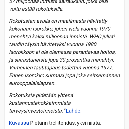
57 miljoonaa ihmistä sairauksiin, jotka olisi
voitu estää rokotuksilla.
Rokotusten avulla on maailmasta hävitetty
kokonaan isorokko, johon vielä vuonna 1970
menehtyi kaksi miljoonaa ihmistä. WHO julisti
taudin täysin hävitetyksi vuonna 1980.
Isorokkoon ei ole olemassa parantavaa hoitoa,
ja sairastuneista jopa 30 prosenttia menehtyi.
Viimeinen tautitapaus todettiin vuonna 1977.
Ennen isorokko surmasi jopa joka seitsemännen
eurooppalaislapsen…
Rokotuksia pidetään yhtenä
kustannustehokkaimmista
terveysinvestoinneista.”
Lähde.
Kuvassa
Pietarin trollitehdas, yksi niistä.