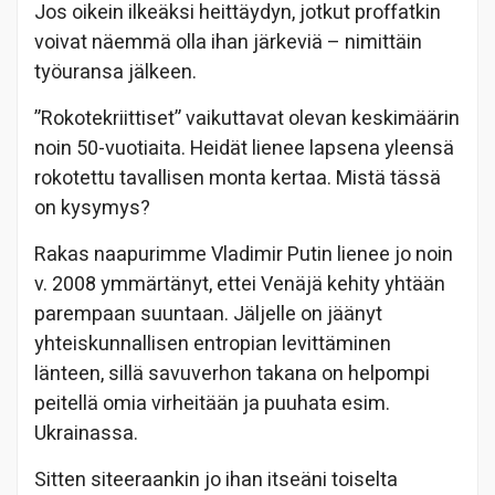
Jos oikein ilkeäksi heittäydyn, jotkut proffatkin
voivat näemmä olla ihan järkeviä – nimittäin
työuransa jälkeen.
”Rokotekriittiset” vaikuttavat olevan keskimäärin
noin 50-vuotiaita. Heidät lienee lapsena yleensä
rokotettu tavallisen monta kertaa. Mistä tässä
on kysymys?
Rakas naapurimme Vladimir Putin lienee jo noin
v. 2008 ymmärtänyt, ettei Venäjä kehity yhtään
parempaan suuntaan. Jäljelle on jäänyt
yhteiskunnallisen entropian levittäminen
länteen, sillä savuverhon takana on helpompi
peitellä omia virheitään ja puuhata esim.
Ukrainassa.
Sitten siteeraankin jo ihan itseäni toiselta