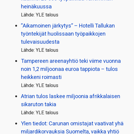
heinäkuussa
Lähde: YLE talous
”Aikamoinen järkytys” – Hotelli Tallukan
työntekijät huolissaan työpaikkojen
tulevaisuudesta
Lähde: YLE talous
Tampereen areenayhtiö teki viime vuonna
noin 1,2 miljoonaa euroa tappiota – tulos
heikkeni roimasti
Lähde: YLE talous
Atrian tulos laskee miljoonia afrikkalaisen
sikaruton takia
Lähde: YLE talous
Ylen tiedot: Carunan omistajat vaativat yhä
miljardi­korvauksia Suomelta, vaikka yhtiö