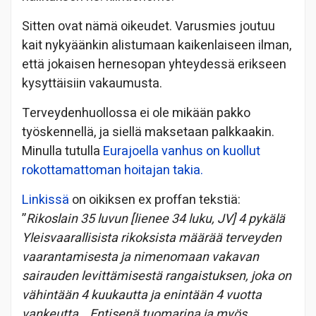
Sitten ovat nämä oikeudet. Varusmies joutuu
kait nykyäänkin alistumaan kaikenlaiseen ilman,
että jokaisen hernesopan yhteydessä erikseen
kysyttäisiin vakaumusta.
Terveydenhuollossa ei ole mikään pakko
työskennellä, ja siellä maksetaan palkkaakin.
Minulla tutulla
Eurajoella vanhus on kuollut
rokottamattoman hoitajan takia.
Linkissä
on oikiksen ex proffan tekstiä:
”
Rikoslain 35 luvun [lienee 34 luku, JV] 4 pykälä
Yleisvaarallisista rikoksista määrää terveyden
vaarantamisesta ja nimenomaan vakavan
sairauden levittämisestä rangaistuksen, joka on
vähintään 4 kuukautta ja enintään 4 vuotta
vankeutta… Entisenä tuomarina ja myös