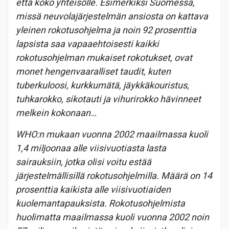
että koko yhteisölle. Esimerkiksi Suomessa,
missä neuvolajärjestelmän ansiosta on kattava
yleinen rokotusohjelma ja noin 92 prosenttia
lapsista saa vapaaehtoisesti kaikki
rokotusohjelman mukaiset rokotukset, ovat
monet hengenvaaralliset taudit, kuten
tuberkuloosi, kurkkumätä, jäykkäkouristus,
tuhkarokko, sikotauti ja vihurirokko hävinneet
melkein kokonaan…
WHO:n mukaan vuonna 2002 maailmassa kuoli
1,4 miljoonaa alle viisivuotiasta lasta
sairauksiin, jotka olisi voitu estää
järjestelmällisillä rokotusohjelmilla. Määrä on 14
prosenttia kaikista alle viisivuotiaiden
kuolemantapauksista. Rokotusohjelmista
huolimatta maailmassa kuoli vuonna 2002 noin