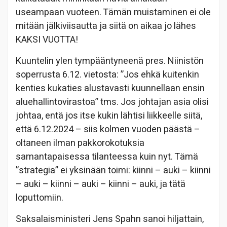
useampaan vuoteen. Tämän muistaminen ei ole
mitään jälkiviisautta ja siitä on aikaa jo lähes
KAKSI VUOTTA!
Kuuntelin ylen tympääntyneenä pres. Niinistön
soperrusta 6.12. vietosta: ”Jos ehkä kuitenkin
kenties kukaties alustavasti kuunnellaan ensin
aluehallintovirastoa” tms. Jos johtajan asia olisi
johtaa, entä jos itse kukin lähtisi liikkeelle siitä,
että 6.12.2024 – siis kolmen vuoden päästä –
oltaneen ilman pakkorokotuksia
samantapaisessa tilanteessa kuin nyt. Tämä
”strategia” ei yksinään toimi: kiinni – auki – kiinni
– auki – kiinni – auki – kiinni – auki, ja tätä
loputtomiin.
Saksalaisministeri Jens Spahn sanoi hiljattain,