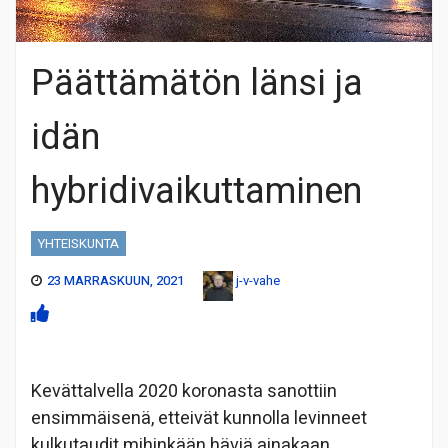
Päättämätön länsi ja
idän
hybridivaikuttaminen
YHTEISKUNTA
23 MARRASKUUN, 2021
j-v-vahe
Kevättalvella 2020 koronasta sanottiin
ensimmäisenä, etteivät kunnolla levinneet
kulkutaudit mihinkään häviä ainakaan