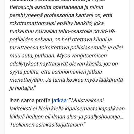
tietosuoja-asioita opettaneena ja niihin
perehtyneenä professorina kantani on, että
rokottamattomaksi epäilty henkilö, joka
tunkeutuu sairaalan teho-osastolle covid-19-
potilaiden sekaan, on heti otettava kiinni ja
tarvittaessa toimitettava poliisiasemalle ja ellei
muu auta, putkaan. Myös vangitsemisen
edellytykset näyttäisivät olevan käsillä, jos on
syytä pelätä, että asianomainen jatkaa
menettelyään. Ja tämä koskee myös lääkäreitä
ja hoitajia.
”
Ihan sama proffa
jatkaa
: ”
Muistaakseni
lakiteksti ei liioin kiellä kipaisemasta kapakkaan
kikkeli heiluen eli ilman alus- ja päällyshousuja…
Tuollainen asiakas torjuttaisiin
.”