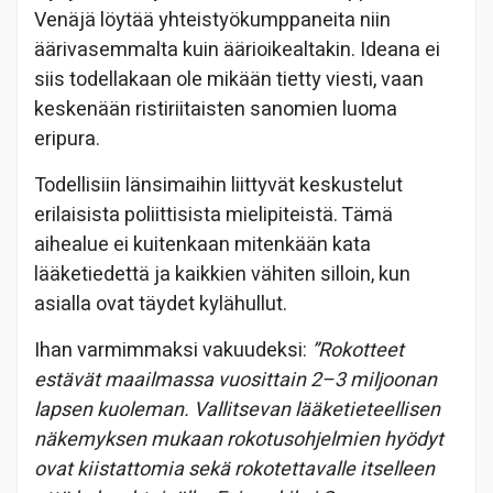
Venäjä löytää yhteistyökumppaneita niin
äärivasemmalta kuin äärioikealtakin. Ideana ei
siis todellakaan ole mikään tietty viesti, vaan
keskenään ristiriitaisten sanomien luoma
eripura.
Todellisiin länsimaihin liittyvät keskustelut
erilaisista poliittisista mielipiteistä. Tämä
aihealue ei kuitenkaan mitenkään kata
lääketiedettä ja kaikkien vähiten silloin, kun
asialla ovat täydet kylähullut.
Ihan varmimmaksi vakuudeksi:
”Rokotteet
estävät maailmassa vuosittain 2–3 miljoonan
lapsen kuoleman. Vallitsevan lääketieteellisen
näkemyksen mukaan rokotusohjelmien hyödyt
ovat kiistattomia sekä rokotettavalle itselleen