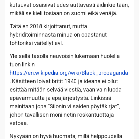
kutsuvat osaisivat edes auttavasti äidinkieltään,
mikäli se kieli tosiaan on suomi eikä venäjä.
Tätä en 2018 kirjoittanut, mutta
hybriditoiminnasta minua on opastanut
tohtoriksi väitellyt evl.
Yleisellä tasolla neuvoisin lukemaan huolella
tuon linkin
https://en.wikipedia.org/wiki/Black_propaganda
. Käsitteen loivat britit 1940 ja ideana ei ollut
esittää mitään selvää viestiä, vaan vain luoda
epävarmuutta ja epäjärjestystä. Linkissä
mainitaan jopa ”Siionin viisaiden pöytäkirjat”,
johon tavallisen moni netin roskantuottaja
vetoaa.
Nykyään on hyvä huomata, millä helppoudella