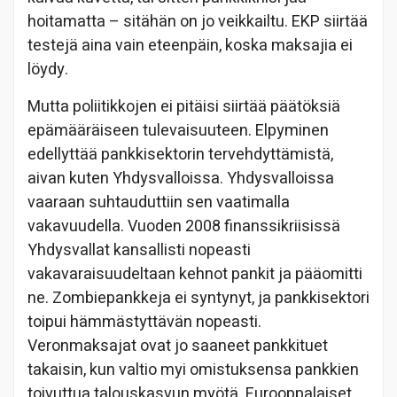
hoitamatta – sitähän on jo veikkailtu. EKP siirtää
testejä aina vain eteenpäin, koska maksajia ei
löydy.
Mutta poliitikkojen ei pitäisi siirtää päätöksiä
epämääräiseen tulevaisuuteen. Elpyminen
edellyttää pankkisektorin tervehdyttämistä,
aivan kuten Yhdysvalloissa. Yhdysvalloissa
vaaraan suhtauduttiin sen vaatimalla
vakavuudella. Vuoden 2008 finanssikriisissä
Yhdysvallat kansallisti nopeasti
vakavaraisuudeltaan kehnot pankit ja pääomitti
ne. Zombiepankkeja ei syntynyt, ja pankkisektori
toipui hämmästyttävän nopeasti.
Veronmaksajat ovat jo saaneet pankkituet
takaisin, kun valtio myi omistuksensa pankkien
toivuttua talouskasvun myötä. Eurooppalaiset