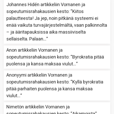
Johannes Hidén
artikkeliin
Vornanen ja
sopeutumisrahakausien kesto
: “
Kiitos
palautteesta! Ja jep, noin pitkänä systeemi ei
enää vaikuta turvajärjestelmältä, vaan palkinnolta
– ja ääritapauksissa aika massiiviselta
sellaiselta. Palaan…
”
Anon
artikkeliin
Vornanen ja
sopeutumisrahakausien kesto
: “
Byrokratia pitää
puolensa ja kansa maksaa viulut…
”
Anonyymi
artikkeliin
Vornanen ja
sopeutumisrahakausien kesto
: “
Kyllä byrokratia
pitää parhaiten puolensa ja kansa maksaa
viulut…
”
Nimetön
artikkeliin
Vornanen ja
sopeutumisrahakausien kesto
: “
Aikamoista
”