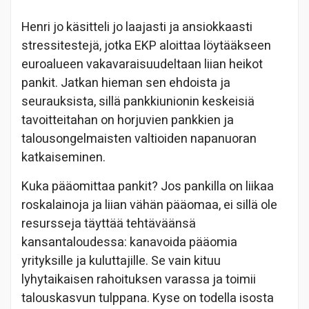
Henri jo käsitteli jo laajasti ja ansiokkaasti
stressitestejä, jotka EKP aloittaa löytääkseen
euroalueen vakavaraisuudeltaan liian heikot
pankit. Jatkan hieman sen ehdoista ja
seurauksista, sillä pankkiunionin keskeisiä
tavoitteitahan on horjuvien pankkien ja
talousongelmaisten valtioiden napanuoran
katkaiseminen.
Kuka pääomittaa pankit? Jos pankilla on liikaa
roskalainoja ja liian vähän pääomaa, ei sillä ole
resursseja täyttää tehtäväänsä
kansantaloudessa: kanavoida pääomia
yrityksille ja kuluttajille. Se vain kituu
lyhytaikaisen rahoituksen varassa ja toimii
talouskasvun tulppana. Kyse on todella isosta