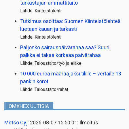
tarkastajan ammattitaito
Lähde: Kiinteistölehti
Tutkimus osoittaa: Suomen Kiinteistölehteä
luetaan kauan ja tarkasti
Lähde: Kiinteistölehti
Paljonko sairauspäivä­rahaa saa? Suuri
palkka ei takaa korkeaa päivärahaa
Lähde: Taloustaito/työ ja eläke
10 000 euroa määräajaksi tilille – vertaile 13
pankin korot
Lähde: Taloustaito/rahat
OMXHEX UUTISIA
Metso Oyj
: 2026-08-07 15:50:01: Ilmoitus