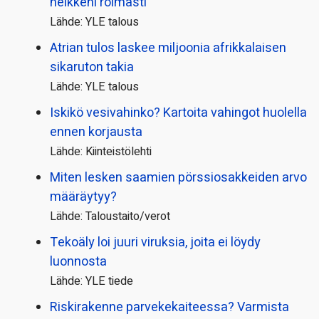
heikkeni roimasti
Lähde: YLE talous
Atrian tulos laskee miljoonia afrikkalaisen
sikaruton takia
Lähde: YLE talous
Iskikö vesivahinko? Kartoita vahingot huolella
ennen korjausta
Lähde: Kiinteistölehti
Miten lesken saamien pörssi­osakkeiden arvo
määräytyy?
Lähde: Taloustaito/verot
Tekoäly loi juuri viruksia, joita ei löydy
luonnosta
Lähde: YLE tiede
Riskirakenne parvekekaiteessa? Varmista