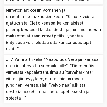
Nimetön
artikkeliin
Vornanen ja
sopeutumisrahakausien kesto
: “
Kiitos kivoista
ajatuksista. Olet oikeassa, kaikenlaisiset
pidempikestoiset laiskuudesta ja joutilaisuudesta
maksettavat kannusteet pitäisi lyhentää.
Erityisesti voisi olettaa että kansanedustajat
ovat…
”
J. V. Vahe
artikkeliin
”Naapuruus Venäjän kanssa
on kuin lottovoitto suomalaisille”
: “
Täsmentäisin
viimeistä kappalettani. Ilmaisu ”tarveharkinta”
viittaa järkevyyteen, mutta asia on myös
juridinen. Perustuslaki ”velvoittaa” julkista
sektoria huolehtimaan perusopetuksesta ja
sotesta,…
”