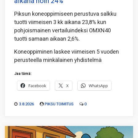
aikana noin 24%
Piksun koneoppimiseen perustuva salkku
tuotti viimeisen 3 kk aikana 23,8% kun
pohjoismainen vertailuindeksi OMXN40
tuotti samaan aikaan 2,6%.
Koneoppiminen laskee viimeisen 5 vuoden
perusteella minkälainen yhdistelmä
Jaa tämä:
Facebook
X
WhatsApp
3.8.2026
PIKSU TOIMITUS
0