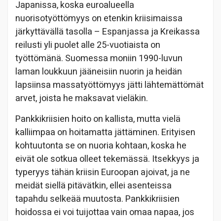
Japanissa, koska euroalueella
nuorisotyöttömyys on etenkin kriisimaissa
järkyttävällä tasolla – Espanjassa ja Kreikassa
reilusti yli puolet alle 25-vuotiaista on
työttömänä. Suomessa moniin 1990-luvun
laman loukkuun jääneisiin nuorin ja heidän
lapsiinsa massatyöttömyys jätti lähtemättömät
arvet, joista he maksavat vieläkin.
Pankkikriisien hoito on kallista, mutta vielä
kalliimpaa on hoitamatta jättäminen. Erityisen
kohtuutonta se on nuoria kohtaan, koska he
eivät ole sotkua olleet tekemässä. Itsekkyys ja
typeryys tähän kriisin Euroopan ajoivat, ja ne
meidät siellä pitävätkin, ellei asenteissa
tapahdu selkeää muutosta. Pankkikriisien
hoidossa ei voi tuijottaa vain omaa napaa, jos