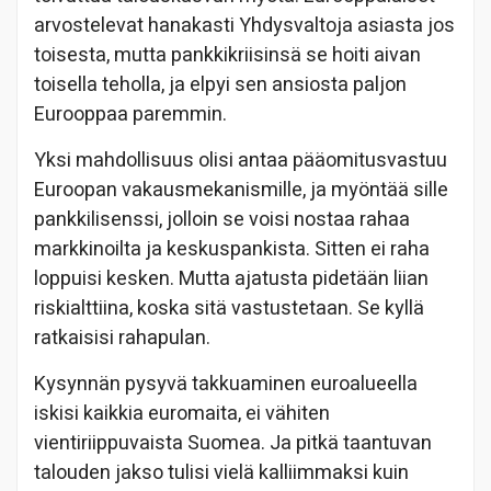
arvostelevat hanakasti Yhdysvaltoja asiasta jos
toisesta, mutta pankkikriisinsä se hoiti aivan
toisella teholla, ja elpyi sen ansiosta paljon
Eurooppaa paremmin.
Yksi mahdollisuus olisi antaa pääomitusvastuu
Euroopan vakausmekanismille, ja myöntää sille
pankkilisenssi, jolloin se voisi nostaa rahaa
markkinoilta ja keskuspankista. Sitten ei raha
loppuisi kesken. Mutta ajatusta pidetään liian
riskialttiina, koska sitä vastustetaan. Se kyllä
ratkaisisi rahapulan.
Kysynnän pysyvä takkuaminen euroalueella
iskisi kaikkia euromaita, ei vähiten
vientiriippuvaista Suomea. Ja pitkä taantuvan
talouden jakso tulisi vielä kalliimmaksi kuin