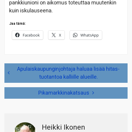
pankkiunioni on aikomus toteuttaa muutenkin
kuin iskulauseena.
Jaa tämä:
Facebook
X
WhatsApp
Artikkelien
Apulaiskaupunginjohtaja haluaa lisää hitas-
selaus
tuotantoa kalliille alueille.
Pikamarkkinakatsaus
Heikki Ikonen