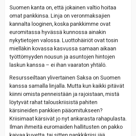
Suomen kanta on, että jokainen valtio hoitaa
omat pankkinsa. Linja on veronmaksajien
kannalta looginen, koska pankkimme ovat
euromitassa hyvässä kunnossa ainakin
nykytietojen valossa. Luottohäiriöt ovat tosin
mielläkin kovassa kasvussa samaan aikaan
työttömyyden nousun ja asuntojen hintojen
laskun kanssa – ei ihan vaaraton yhtälö.
Resursseiltaan ylivertainen Saksa on Suomen
kanssa samalla linjalla. Mutta kun kaikki pitävät
kiinni omista penneistään ja rajoistaan, mistä
löytyvät rahat talouskriisistä pahiten
kärsineiden pankkien pääomitukseen?
Kriisimaat kärsivät jo nyt ankarasta rahapulasta.
Ilman ihmeitä euromaiden hallitusten on pakko
kaivaa kuvetta, tai sitten pankkikriisi jää