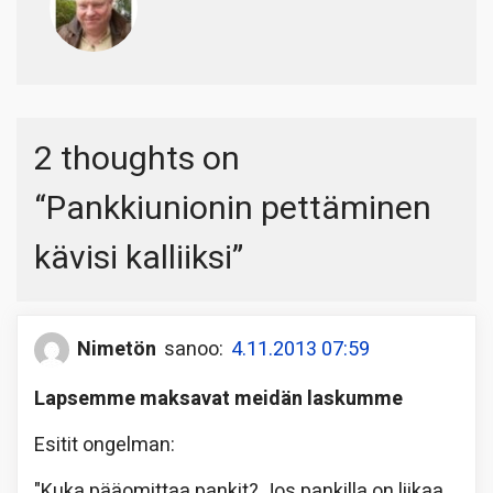
2 thoughts on
“
Pankkiunionin pettäminen
kävisi kalliiksi
”
Nimetön
sanoo:
4.11.2013 07:59
Lapsemme maksavat meidän laskumme
Esitit ongelman:
"Kuka pääomittaa pankit? Jos pankilla on liikaa