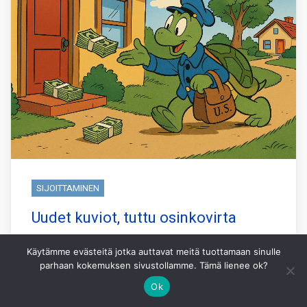
SIJOITTAMINEN
Uudet kuviot, tuttu osinkovirta
Tylsä on kaunista – ainakin sijoittamisessa,
Käytämme evästeitä jotka auttavat meitä tuottamaan sinulle
jos kaipaa mielenrauhaa ja varmaa
parhaan kokemuksen sivustollamme. Tämä lienee ok?
mukavaa tuloa. Ja vielä sellaista, joka kilisee
Ok
suoraan tilille osakekurssia murehtimatta.