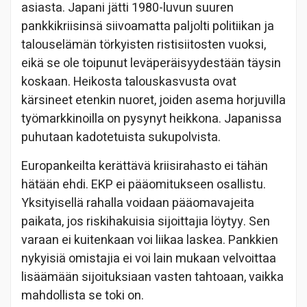
asiasta. Japani jätti 1980-luvun suuren
pankkikriisinsä siivoamatta paljolti politiikan ja
talouselämän törkyisten ristisiitosten vuoksi,
eikä se ole toipunut leväperäisyydestään täysin
koskaan. Heikosta talouskasvusta ovat
kärsineet etenkin nuoret, joiden asema horjuvilla
työmarkkinoilla on pysynyt heikkona. Japanissa
puhutaan kadotetuista sukupolvista.
Europankeilta kerättävä kriisirahasto ei tähän
hätään ehdi. EKP ei pääomitukseen osallistu.
Yksityisellä rahalla voidaan pääomavajeita
paikata, jos riskihakuisia sijoittajia löytyy. Sen
varaan ei kuitenkaan voi liikaa laskea. Pankkien
nykyisiä omistajia ei voi lain mukaan velvoittaa
lisäämään sijoituksiaan vasten tahtoaan, vaikka
mahdollista se toki on.