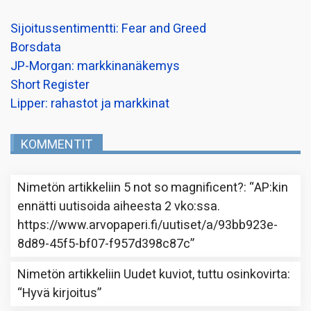
Sijoitussentimentti: Fear and Greed
Borsdata
JP-Morgan: markkinanäkemys
Short Register
Lipper: rahastot ja markkinat
KOMMENTIT
Nimetön
artikkeliin
5 not so magnificent?
: “
AP:kin
ennätti uutisoida aiheesta 2 vko:ssa.
https://www.arvopaperi.fi/uutiset/a/93bb923e-
8d89-45f5-bf07-f957d398c87c
”
Nimetön
artikkeliin
Uudet kuviot, tuttu osinkovirta
:
“
Hyvä kirjoitus
”