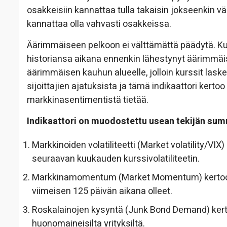
osakkeisiin kannattaa tulla takaisin jokseenkin vä
kannattaa olla vahvasti osakkeissa.
Äärimmäiseen pelkoon ei välttämättä päädytä. Ku
historiansa aikana ennenkin lähestynyt äärimmäi
äärimmäisen kauhun alueelle, jolloin kurssit laske
sijoittajien ajatuksista ja tämä indikaattori kertoo 
markkinasentimentistä tietää.
Indikaattori on muodostettu usean tekijän su
Markkinoiden volatiliteetti (Market volatility/VIX)
seuraavan kuukauden kurssivolatiliteetin.
Markkinamomentum (Market Momentum) kertoo 
viimeisen 125 päivän aikana olleet.
Roskalainojen kysyntä (Junk Bond Demand) kerto
huonomaineisilta yrityksiltä.