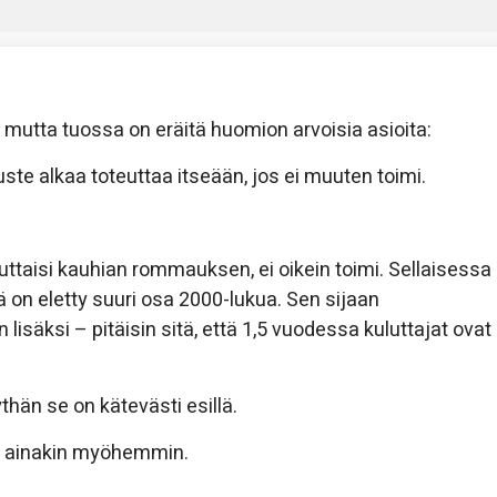
, mutta tuossa on eräitä huomion arvoisia asioita:
nuste alkaa toteuttaa itseään, jos ei muuten toimi.
euttaisi kauhian rommauksen, ei oikein toimi. Sellaisessa
sä on eletty suuri osa 2000-lukua. Sen sijaan
isäksi – pitäisin sitä, että 1,5 vuodessa kuluttajat ovat
thän se on kätevästi esillä.
, ainakin myöhemmin.