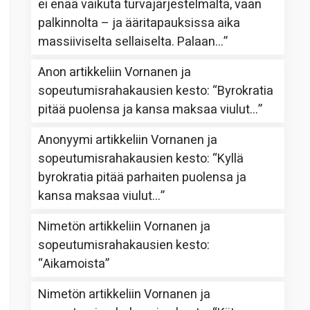
ei enää vaikuta turvajärjestelmältä, vaan
palkinnolta – ja ääritapauksissa aika
massiiviselta sellaiselta. Palaan…
”
Anon
artikkeliin
Vornanen ja
sopeutumisrahakausien kesto
: “
Byrokratia
pitää puolensa ja kansa maksaa viulut…
”
Anonyymi
artikkeliin
Vornanen ja
sopeutumisrahakausien kesto
: “
Kyllä
byrokratia pitää parhaiten puolensa ja
kansa maksaa viulut…
”
Nimetön
artikkeliin
Vornanen ja
sopeutumisrahakausien kesto
:
“
Aikamoista
”
Nimetön
artikkeliin
Vornanen ja