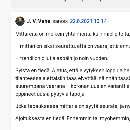
J. V. Vahe
sanoo:
22.8.2021 13:14
Mittareita on melkein yhtä monta kuin mielipiteitä
– mittari on siksi seurattu, että on vaara, että en
– trendi on ollut alaspäin jo noin vuoden.
Syistä en tiedä. Ajatus, että elvytyksen loppu aih
tilanteessa alettaisiin taas elvyttää, näinhän täs
suurempana vaarana – koronan uusien varianttien l
oppineet uusia pysyviä tapoja.
Joka tapauksessa mittaria on syytä seurata, ja ny
Ajoituksesta en tiedä. Ennemmin tai myöhemmin