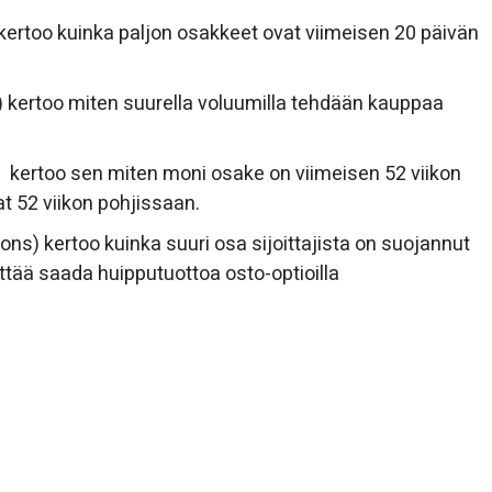
rtoo kuinka paljon osakkeet ovat viimeisen 20 päivän
 kertoo miten suurella voluumilla tehdään kauppaa
) kertoo sen miten moni osake on viimeisen 52 viikon
t 52 viikon pohjissaan.
ions) kertoo kuinka suuri osa sijoittajista on suojannut
ittää saada huipputuottoa osto-optioilla