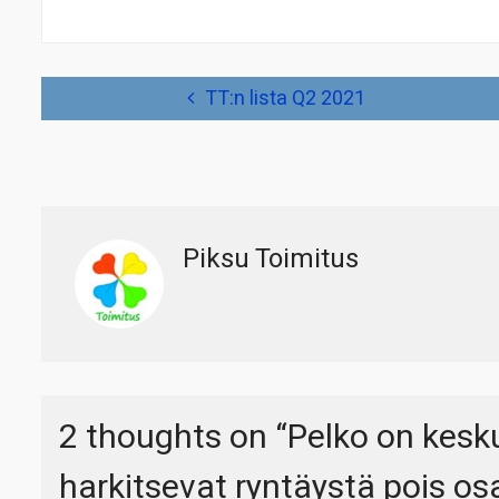
Artikkelien
TT:n lista Q2 2021
selaus
Piksu Toimitus
2 thoughts on “
Pelko on kesk
harkitsevat ryntäystä pois os