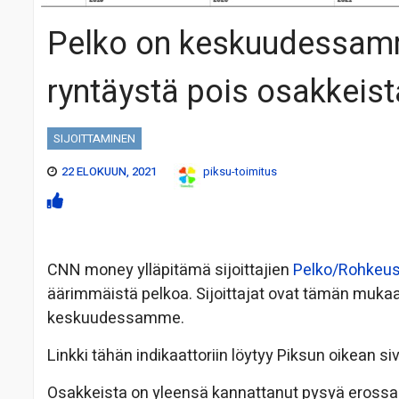
Pelko on keskuudessamme 
ryntäystä pois osakkeist
SIJOITTAMINEN
22 ELOKUUN, 2021
piksu-toimitus
CNN money ylläpitämä sijoittajien
Pelko/Rohkeus 
äärimmäistä pelkoa. Sijoittajat ovat tämän mukaa
keskuudessamme.
Linkki tähän indikaattoriin löytyy Piksun oikean siv
Osakkeista on yleensä kannattanut pysyä erossa 