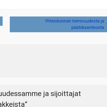
Yhteiskunnan toimivuudesta ja
päätöksenteosta
uudessamme ja sijoittajat
akkeista
”