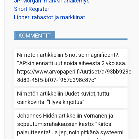
JP-Morgan: markkinanäkemys
Short Register
Lipper: rahastot ja markkinat
KOMMENTIT
Nimetön
artikkeliin
5 not so magnificent?
:
“
AP:kin ennätti uutisoida aiheesta 2 vko:ssa.
https://www.arvopaperi.fi/uutiset/a/93bb923e-
8d89-45f5-bf07-f957d398c87c
”
Nimetön
artikkeliin
Uudet kuviot, tuttu
osinkovirta
: “
Hyvä kirjoitus
”
Johannes Hidén
artikkeliin
Vornanen ja
sopeutumisrahakausien kesto
: “
Kiitos
palautteesta! Ja jep, noin pitkänä systeemi