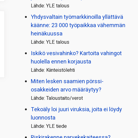
Lähde: YLE talous
Yhdysvaltain työmarkkinoilla yllättävä
käänne: 23 000 työpaikkaa vähemmän
heinäkuussa
Lähde: YLE talous
Iskikö vesivahinko? Kartoita vahingot
huolella ennen korjausta
Lähde: Kiinteistölehti
Miten lesken saamien pörssi­
osakkeiden arvo määräytyy?
Lähde: Taloustaito/verot
Tekoäly loi juuri viruksia, joita ei löydy
luonnosta
Lähde: YLE tiede
Riskirakenne parvekekaiteessa?