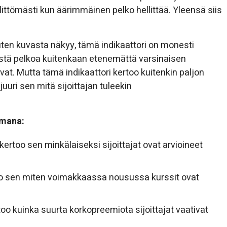
littömästi kun äärimmäinen pelko hellittää. Yleensä siis
ten kuvasta näkyy, tämä indikaattori on monesti
stä pelkoa kuitenkaan etenemättä varsinaisen
vat. Mutta tämä indikaattori kertoo kuitenkin paljon
juuri sen mitä sijoittajan tuleekin
mmana:
 kertoo sen minkälaiseksi sijoittajat ovat arvioineet
sen miten voimakkaassa nousussa kurssit ovat
o kuinka suurta korkopreemiota sijoittajat vaativat