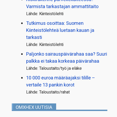
Varmista tarkastajan ammattitaito
Lähde: Kiinteistölehti
Tutkimus osoittaa: Suomen
Kiinteistölehteä luetaan kauan ja
tarkasti
Lähde: Kiinteistölehti
Paljonko sairauspäivä­rahaa saa? Suuri
palkka ei takaa korkeaa päivärahaa
Lähde: Taloustaito/työ ja eläke
10 000 euroa määräajaksi tilille –
vertaile 13 pankin korot
Lähde: Taloustaito/rahat
OMXHEX UUTISIA