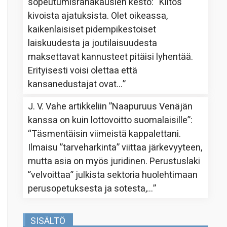
sopeutumisrahakausien kesto
: “
Kiitos
kivoista ajatuksista. Olet oikeassa,
kaikenlaisiset pidempikestoiset
laiskuudesta ja joutilaisuudesta
maksettavat kannusteet pitäisi lyhentää.
Erityisesti voisi olettaa että
kansanedustajat ovat…
”
J. V. Vahe
artikkeliin
”Naapuruus Venäjän
kanssa on kuin lottovoitto suomalaisille”
:
“
Täsmentäisin viimeistä kappalettani.
Ilmaisu ”tarveharkinta” viittaa järkevyyteen,
mutta asia on myös juridinen. Perustuslaki
”velvoittaa” julkista sektoria huolehtimaan
perusopetuksesta ja sotesta,…
”
SISÄLTÖ