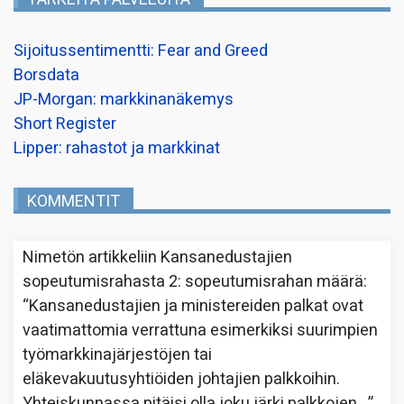
Sijoitussentimentti: Fear and Greed
Borsdata
JP-Morgan: markkinanäkemys
Short Register
Lipper: rahastot ja markkinat
KOMMENTIT
Nimetön
artikkeliin
Kansanedustajien
sopeutumisrahasta 2: sopeutumisrahan määrä
:
“
Kansanedustajien ja ministereiden palkat ovat
vaatimattomia verrattuna esimerkiksi suurimpien
työmarkkinajärjestöjen tai
eläkevakuutusyhtiöiden johtajien palkkoihin.
Yhteiskunnassa pitäisi olla joku järki palkkojen…
”