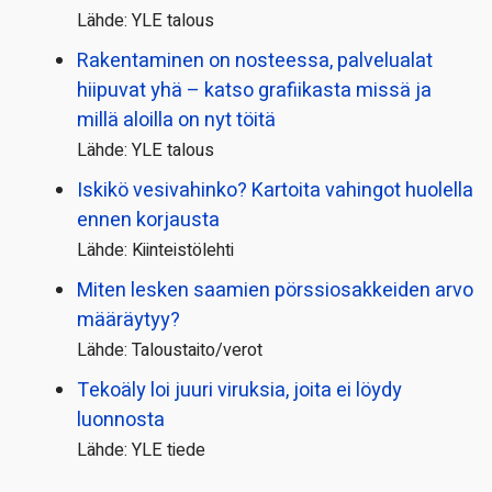
Lähde: YLE talous
Rakentaminen on nosteessa, palvelualat
hiipuvat yhä – katso grafiikasta missä ja
millä aloilla on nyt töitä
Lähde: YLE talous
Iskikö vesivahinko? Kartoita vahingot huolella
ennen korjausta
Lähde: Kiinteistölehti
Miten lesken saamien pörssi­osakkeiden arvo
määräytyy?
Lähde: Taloustaito/verot
Tekoäly loi juuri viruksia, joita ei löydy
luonnosta
Lähde: YLE tiede