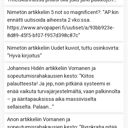
Nimetön
artikkeliin
5 not so magnificent?
: “
AP:kin
ennätti uutisoida aiheesta 2 vko:ssa.
https://www.arvopaperi.fi/uutiset/a/93bb923e-
8d89-45f5-bf07-f957d398c87c
”
Nimetön
artikkeliin
Uudet kuviot, tuttu osinkovirta
:
“
Hyvä kirjoitus
”
Johannes Hidén
artikkeliin
Vornanen ja
sopeutumisrahakausien kesto
: “
Kiitos
palautteesta! Ja jep, noin pitkänä systeemi ei
enää vaikuta turvajärjestelmältä, vaan palkinnolta
– ja ääritapauksissa aika massiiviselta
sellaiselta. Palaan…
”
Anon
artikkeliin
Vornanen ja
sopeutumisrahakausien kesto
: “
Byrokratia pitää