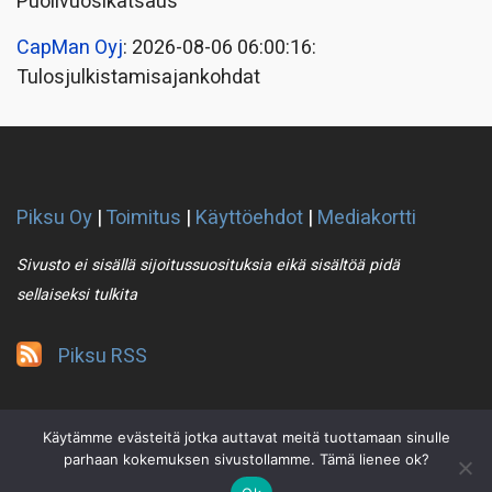
Puolivuosikatsaus
CapMan Oyj
: 2026-08-06 06:00:16:
Tulosjulkistamisajankohdat
Piksu Oy
|
Toimitus
|
Käyttöehdot
|
Mediakortti
Sivusto ei sisällä sijoitussuosituksia eikä sisältöä pidä
sellaiseksi tulkita
Piksu RSS
Käytämme evästeitä jotka auttavat meitä tuottamaan sinulle
parhaan kokemuksen sivustollamme. Tämä lienee ok?