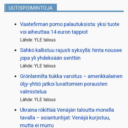
UUTISPOIMINTOJA
Vaatefirman pomo palautuksista: yksi tuote
voi aiheuttaa 14 euron tappiot
Lähde: YLE talous
Sähkö kallistuu rajusti syksyllä: hinta nousee
jopa yli yhdeksään senttiin
Lähde: YLE talous
Grönlannilta tiukka varoitus – amerikkalainen
öljy-yhtiö jatkoi luvattomien porausten
valmistelua
Lähde: YLE talous
Ukraina rökittää Venäjän taloutta monella
tavalla – asiantuntijat: Venäjä kurjistuu,
mutta ei murru