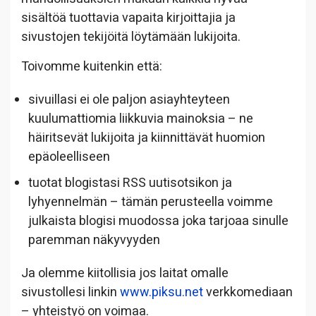
sisältöä tuottavia vapaita kirjoittajia ja
sivustojen tekijöitä löytämään lukijoita.
Toivomme kuitenkin että:
sivuillasi ei ole paljon asiayhteyteen
kuulumattiomia liikkuvia mainoksia – ne
häiritsevät lukijoita ja kiinnittävät huomion
epäoleelliseen
tuotat blogistasi RSS uutisotsikon ja
lyhyennelmän – tämän perusteella voimme
julkaista blogisi muodossa joka tarjoaa sinulle
paremman näkyvyyden
Ja olemme kiitollisia jos laitat omalle
sivustollesi linkin
www.piksu.net
verkkomediaan
– yhteistyö on voimaa.