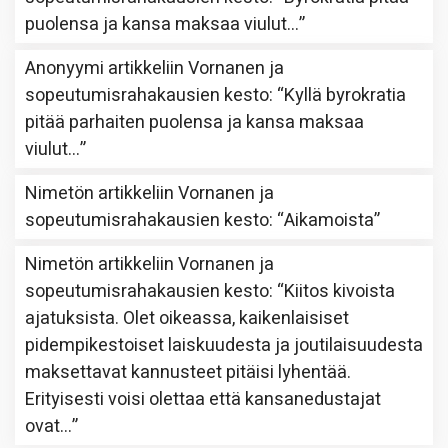
puolensa ja kansa maksaa viulut…
”
Anonyymi
artikkeliin
Vornanen ja
sopeutumisrahakausien kesto
: “
Kyllä byrokratia
pitää parhaiten puolensa ja kansa maksaa
viulut…
”
Nimetön
artikkeliin
Vornanen ja
sopeutumisrahakausien kesto
: “
Aikamoista
”
Nimetön
artikkeliin
Vornanen ja
sopeutumisrahakausien kesto
: “
Kiitos kivoista
ajatuksista. Olet oikeassa, kaikenlaisiset
pidempikestoiset laiskuudesta ja joutilaisuudesta
maksettavat kannusteet pitäisi lyhentää.
Erityisesti voisi olettaa että kansanedustajat
ovat…
”