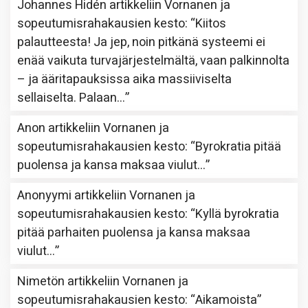
Johannes Hidén
artikkeliin
Vornanen ja
sopeutumisrahakausien kesto
: “
Kiitos
palautteesta! Ja jep, noin pitkänä systeemi ei
enää vaikuta turvajärjestelmältä, vaan palkinnolta
– ja ääritapauksissa aika massiiviselta
sellaiselta. Palaan…
”
Anon
artikkeliin
Vornanen ja
sopeutumisrahakausien kesto
: “
Byrokratia pitää
puolensa ja kansa maksaa viulut…
”
Anonyymi
artikkeliin
Vornanen ja
sopeutumisrahakausien kesto
: “
Kyllä byrokratia
pitää parhaiten puolensa ja kansa maksaa
viulut…
”
Nimetön
artikkeliin
Vornanen ja
sopeutumisrahakausien kesto
: “
Aikamoista
”