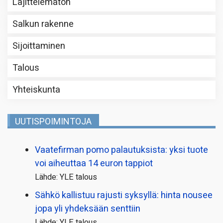
Lajittelematon
Salkun rakenne
Sijoittaminen
Talous
Yhteiskunta
UUTISPOIMINTOJA
Vaatefirman pomo palautuksista: yksi tuote
voi aiheuttaa 14 euron tappiot
Lähde: YLE talous
Sähkö kallistuu rajusti syksyllä: hinta nousee
jopa yli yhdeksään senttiin
Lähde: YLE talous