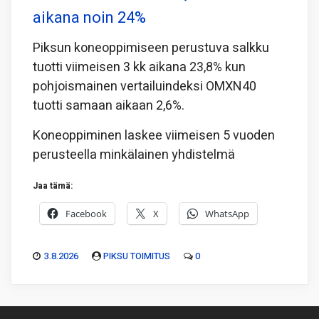
aikana noin 24%
Piksun koneoppimiseen perustuva salkku
tuotti viimeisen 3 kk aikana 23,8% kun
pohjoismainen vertailuindeksi OMXN40
tuotti samaan aikaan 2,6%.
Koneoppiminen laskee viimeisen 5 vuoden
perusteella minkälainen yhdistelmä
Jaa tämä:
Facebook
X
WhatsApp
3.8.2026
PIKSU TOIMITUS
0