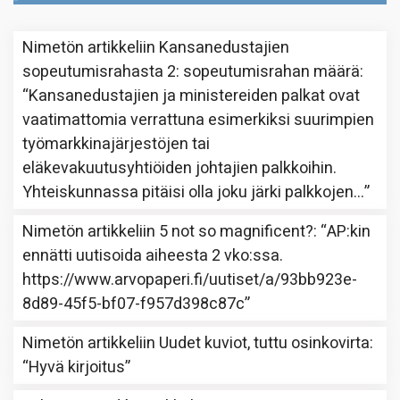
Nimetön
artikkeliin
Kansanedustajien
sopeutumisrahasta 2: sopeutumisrahan määrä
:
“
Kansanedustajien ja ministereiden palkat ovat
vaatimattomia verrattuna esimerkiksi suurimpien
työmarkkinajärjestöjen tai
eläkevakuutusyhtiöiden johtajien palkkoihin.
Yhteiskunnassa pitäisi olla joku järki palkkojen…
”
Nimetön
artikkeliin
5 not so magnificent?
: “
AP:kin
ennätti uutisoida aiheesta 2 vko:ssa.
https://www.arvopaperi.fi/uutiset/a/93bb923e-
8d89-45f5-bf07-f957d398c87c
”
Nimetön
artikkeliin
Uudet kuviot, tuttu osinkovirta
:
“
Hyvä kirjoitus
”