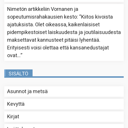
Nimetön
artikkeliin
Vornanen ja
sopeutumisrahakausien kesto
: “
Kiitos kivoista
ajatuksista. Olet oikeassa, kaikenlaisiset
pidempikestoiset laiskuudesta ja joutilaisuudesta
maksettavat kannusteet pitäisi lyhentää.
Erityisesti voisi olettaa että kansanedustajat
ovat…
”
SISÄLTÖ
Asunnot ja metsä
Kevyttä
Kirjat