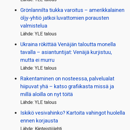
Grönlannilta tiukka varoitus – amerikkalainen
öljy-yhtiö jatkoi luvattomien porausten
valmistelua
Lähde: YLE talous
Ukraina rökittää Venäjän taloutta monella
tavalla – asiantuntijat: Venäjä kurjistuu,
mutta ei murru
Lähde: YLE talous
Rakentaminen on nosteessa, palvelualat
hiipuvat yhä – katso grafiikasta missä ja
millä aloilla on nyt töitä
Lähde: YLE talous
Iskikö vesivahinko? Kartoita vahingot huolella
ennen korjausta
Lähde: Kiinteistölehti