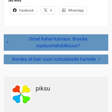
Jaa tämä:
Facebook
X
WhatsApp
Artikkelien
Omat Rahat Katsaus: Brasilia
selaus
sijoitusmahdollisuus?
Nordea oli liian suuri ruotsalaisille harteille
piksu