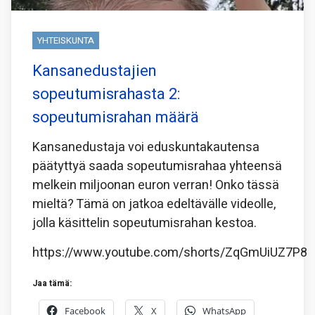
YHTEISKUNTA
Kansanedustajien
sopeutumisrahasta 2:
sopeutumisrahan määrä
Kansanedustaja voi eduskuntakautensa
päätyttyä saada sopeutumisrahaa yhteensä
melkein miljoonan euron verran! Onko tässä
mieltä? Tämä on jatkoa edeltävälle videolle,
jolla käsittelin sopeutumisrahan kestoa.
https://www.youtube.com/shorts/ZqGmUiUZ7P8
Jaa tämä:
Facebook
X
WhatsApp