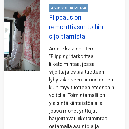
ASUNNOT JA METSÄ
Flippaus on
remonttiasuntoihin
sijoittamista
Amerikkalainen termi
”Flipping” tarkoittaa
liiketoimintaa, jossa
sijoittaja ostaa tuotteen
lyhytaikaiseen pitoon ennen
kuin myy tuotteen eteenpäin
voitolla. Toimintamalli on
yleisintä kiinteistöalalla,
jossa monet yrittäjät
harjoittavat liiketoimintaa
ostamalla asuntoja ja