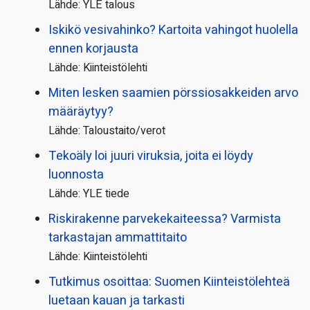
Lähde: YLE talous
Iskikö vesivahinko? Kartoita vahingot huolella
ennen korjausta
Lähde: Kiinteistölehti
Miten lesken saamien pörssi­osakkeiden arvo
määräytyy?
Lähde: Taloustaito/verot
Tekoäly loi juuri viruksia, joita ei löydy
luonnosta
Lähde: YLE tiede
Riskirakenne parvekekaiteessa? Varmista
tarkastajan ammattitaito
Lähde: Kiinteistölehti
Tutkimus osoittaa: Suomen Kiinteistölehteä
luetaan kauan ja tarkasti