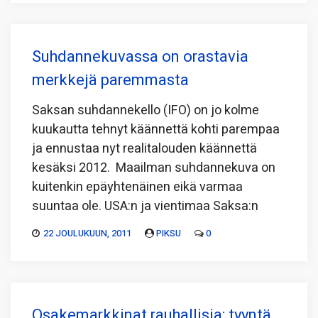
Suhdannekuvassa on orastavia
merkkejä paremmasta
Saksan suhdannekello (IFO) on jo kolme
kuukautta tehnyt käännettä kohti parempaa
ja ennustaa nyt realitalouden käännettä
kesäksi 2012. Maailman suhdannekuva on
kuitenkin epäyhtenäinen eikä varmaa
suuntaa ole. USA:n ja vientimaa Saksa:n
22 JOULUKUUN, 2011
PIKSU
0
Osakemarkkinat rauhallisia; tyyntä