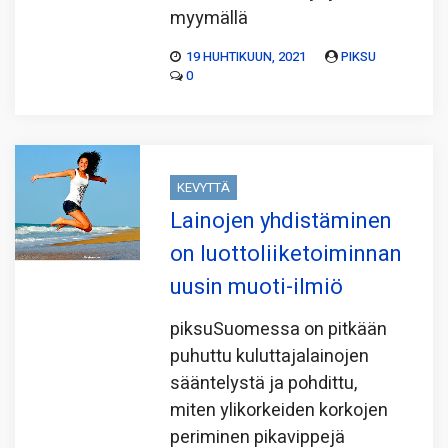
myymällä
19 HUHTIKUUN, 2021
PIKSU
0
KEVYTTÄ
Lainojen yhdistäminen
on luottoliiketoiminnan
uusin muoti-ilmiö
piksuSuomessa on pitkään
puhuttu kuluttajalainojen
sääntelystä ja pohdittu,
miten ylikorkeiden korkojen
periminen pikavippejä