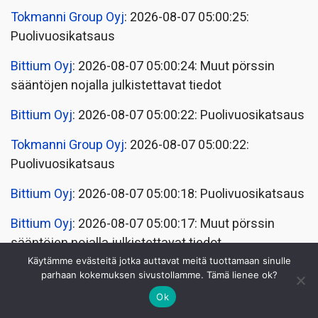
Tokmanni Group Oyj
: 2026-08-07 05:00:25:
Puolivuosikatsaus
Bittium Oyj
: 2026-08-07 05:00:24: Muut pörssin
sääntöjen nojalla julkistettavat tiedot
Bittium Oyj
: 2026-08-07 05:00:22: Puolivuosikatsaus
Tokmanni Group Oyj
: 2026-08-07 05:00:22:
Puolivuosikatsaus
Bittium Oyj
: 2026-08-07 05:00:18: Puolivuosikatsaus
Bittium Oyj
: 2026-08-07 05:00:17: Muut pörssin
sääntöjen nojalla julkistettavat tiedot
Käytämme evästeitä jotka auttavat meitä tuottamaan sinulle
Relais Group Oyj
: 2026-08-06 15:50:10: Osakkeiden
parhaan kokemuksen sivustollamme. Tämä lienee ok?
ääni- ja kokonaismäärä
Ok