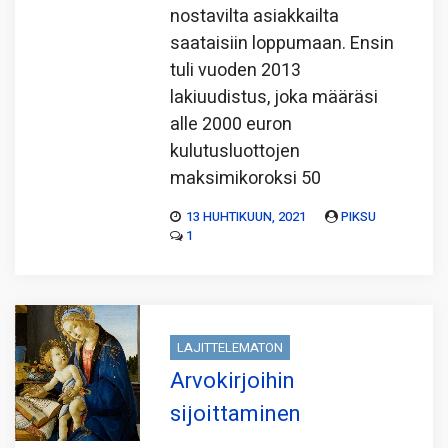
nostavilta asiakkailta
saataisiin loppumaan. Ensin
tuli vuoden 2013
lakiuudistus, joka määräsi
alle 2000 euron
kulutusluottojen
maksimikoroksi 50
13 HUHTIKUUN, 2021
PIKSU
1
LAJITTELEMATON
Arvokirjoihin
sijoittaminen