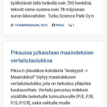
työllistävät tällä hetkellä noin 700 henkilöä,
tekivät viime vuonna noin 78 miljoonan
euron liikevaihdon. Turku Science Park Oy:n
19 MARRASKUUN, 2015
PIKSU
1
Piksussa julkaistaan maaindeksien
vertailutaulukkoa
Piksu:n ylävalikon kohdasta "Analyysit ->
Maaindeksit" löytyy maaindeksien
vertailutaulukko, jota on tarkoitus ylläpitää
kuukausittain. Vertailu perustuu indeksin
sisällölle lasketuille tunnusluvuille (P/E, P/B,
P/S, P/Cfl), sekä valituille muille