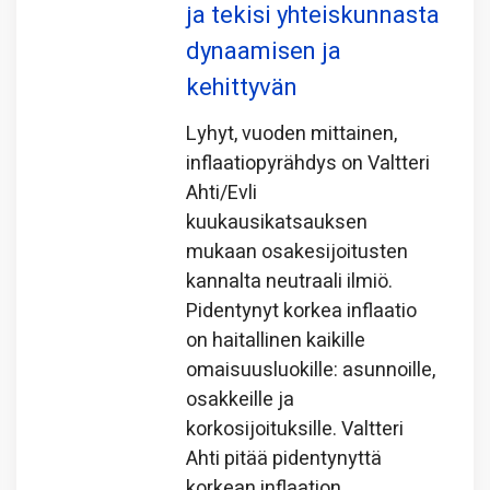
ja tekisi yhteiskunnasta
dynaamisen ja
kehittyvän
Lyhyt, vuoden mittainen,
inflaatiopyrähdys on Valtteri
Ahti/Evli
kuukausikatsauksen
mukaan osakesijoitusten
kannalta neutraali ilmiö.
Pidentynyt korkea inflaatio
on haitallinen kaikille
omaisuusluokille: asunnoille,
osakkeille ja
korkosijoituksille. Valtteri
Ahti pitää pidentynyttä
korkean inflaation