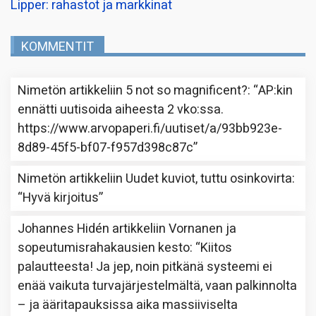
Lipper: rahastot ja markkinat
KOMMENTIT
Nimetön
artikkeliin
5 not so magnificent?
: “
AP:kin
ennätti uutisoida aiheesta 2 vko:ssa.
https://www.arvopaperi.fi/uutiset/a/93bb923e-
8d89-45f5-bf07-f957d398c87c
”
Nimetön
artikkeliin
Uudet kuviot, tuttu osinkovirta
:
“
Hyvä kirjoitus
”
Johannes Hidén
artikkeliin
Vornanen ja
sopeutumisrahakausien kesto
: “
Kiitos
palautteesta! Ja jep, noin pitkänä systeemi ei
enää vaikuta turvajärjestelmältä, vaan palkinnolta
– ja ääritapauksissa aika massiiviselta