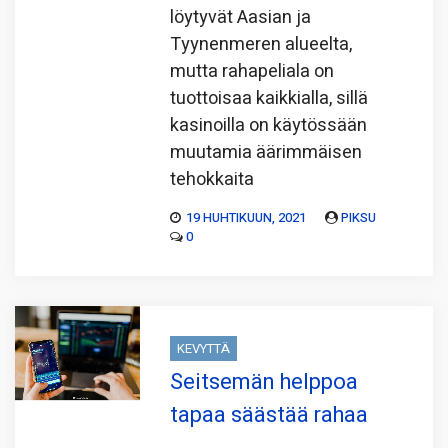
löytyvät Aasian ja
Tyynenmeren alueelta,
mutta rahapeliala on
tuottoisaa kaikkialla, sillä
kasinoilla on käytössään
muutamia äärimmäisen
tehokkaita
19 HUHTIKUUN, 2021
PIKSU
0
KEVYTTÄ
Seitsemän helppoa
tapaa säästää rahaa