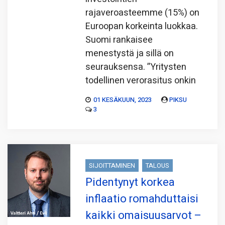
rajaveroasteemme (15%) on
Euroopan korkeinta luokkaa.
Suomi rankaisee
menestystä ja sillä on
seurauksensa. ”Yritysten
todellinen verorasitus onkin
01 KESÄKUUN, 2023
PIKSU
3
SIJOITTAMINEN
TALOUS
Pidentynyt korkea
inflaatio romahduttaisi
kaikki omaisuusarvot –