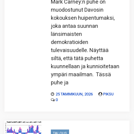
Mark Carney:n puhe on
muodostunut Davosin
kokouksen huipentumaksi,
joka antaa suunnan
länsimaisten
demokratioiden
tulevaisuudelle. Näyttää
siltä, että tätä puhetta
kuunnellaan ja kunnioitetaan
ympäri maailman. Tässä
puhe ja
25 TAMMIKUUN, 2026
PIKSU
0
TALOUS