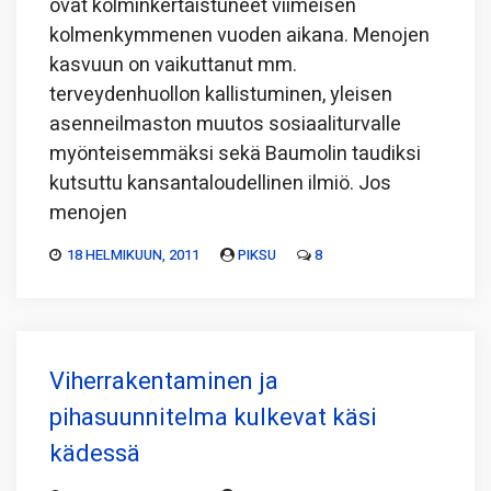
ovat kolminkertaistuneet viimeisen
kolmenkymmenen vuoden aikana. Menojen
kasvuun on vaikuttanut mm.
terveydenhuollon kallistuminen, yleisen
asenneilmaston muutos sosiaaliturvalle
myönteisemmäksi sekä Baumolin taudiksi
kutsuttu kansantaloudellinen ilmiö. Jos
menojen
18 HELMIKUUN, 2011
PIKSU
8
Viherrakentaminen ja
pihasuunnitelma kulkevat käsi
kädessä