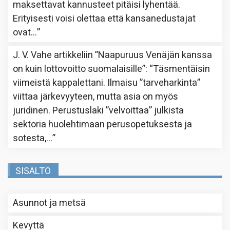
maksettavat kannusteet pitäisi lyhentää.
Erityisesti voisi olettaa että kansanedustajat
ovat…
”
J. V. Vahe
artikkeliin
”Naapuruus Venäjän kanssa
on kuin lottovoitto suomalaisille”
: “
Täsmentäisin
viimeistä kappalettani. Ilmaisu ”tarveharkinta”
viittaa järkevyyteen, mutta asia on myös
juridinen. Perustuslaki ”velvoittaa” julkista
sektoria huolehtimaan perusopetuksesta ja
sotesta,…
”
SISÄLTÖ
Asunnot ja metsä
Kevyttä