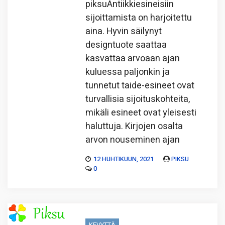
piksuAntiikkiesineisiin
sijoittamista on harjoitettu
aina. Hyvin säilynyt
designtuote saattaa
kasvattaa arvoaan ajan
kuluessa paljonkin ja
tunnetut taide-esineet ovat
turvallisia sijoituskohteita,
mikäli esineet ovat yleisesti
haluttuja. Kirjojen osalta
arvon nouseminen ajan
12 HUHTIKUUN, 2021
PIKSU
0
KEVYTTÄ