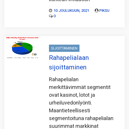
10 JOULUKUUN, 2021
PIKSU
0
SIJOITTAMINEN
Rahapelialaan
sijoittaminen
Rahapelialan
merkittävimmät segmentit
ovat kasinot, lotot ja
urheiluvedonlyönti.
Maantieteellisesti
segmentoituna rahapelialan
suurimmat markkinat