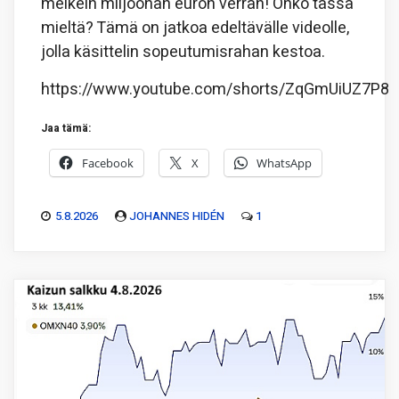
melkein miljoonan euron verran! Onko tässä
mieltä? Tämä on jatkoa edeltävälle videolle,
jolla käsittelin sopeutumisrahan kestoa.
https://www.youtube.com/shorts/ZqGmUiUZ7P8
Jaa tämä:
Facebook
X
WhatsApp
5.8.2026
JOHANNES HIDÉN
1