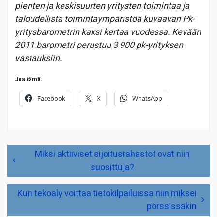
pienten ja keskisuurten yritysten toimintaa ja
taloudellista toimintaympäristöä kuvaavan Pk-
yritysbarometrin kaksi kertaa vuodessa. Kevään
2011 barometri perustuu 3 900 pk-yrityksen
vastauksiin.
Jaa tämä:
Facebook
X
WhatsApp
Artikkelien
Miksi aktiiviset sijoitusrahastot ovat niin
selaus
suosittuja?
Kun tekoäly voittaa tietokilpailuissa niin miksei
pörssissäkin