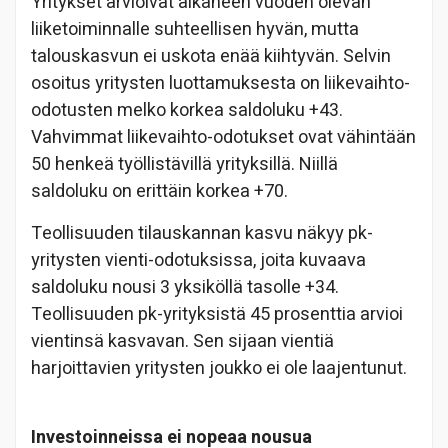
Yritykset arvioivat alkaneen vuoden olevan
liiketoiminnalle suhteellisen hyvän, mutta
talouskasvun ei uskota enää kiihtyvän. Selvin
osoitus yritysten luottamuksesta on liikevaihto-
odotusten melko korkea saldoluku +43.
Vahvimmat liikevaihto-odotukset ovat vähintään
50 henkeä työllistävillä yrityksillä. Niillä
saldoluku on erittäin korkea +70.
Teollisuuden tilauskannan kasvu näkyy pk-
yritysten vienti-odotuksissa, joita kuvaava
saldoluku nousi 3 yksiköllä tasolle +34.
Teollisuuden pk-yrityksistä 45 prosenttia arvioi
vientinsä kasvavan. Sen sijaan vientiä
harjoittavien yritysten joukko ei ole laajentunut.
Investoinneissa ei nopeaa nousua