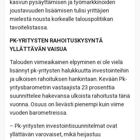
kasvun pysäyttämisen ja työmarkkinoiden
joustavuuden lisäämisen tulisi yrittäjien
mielestä nousta korkealle talouspolitiikan
tavoitelistassa.
PK-YRITYSTEN RAHOITUSKYSYNTÄ
YLLÄTTÄVÄN VAISUA
Talouden viimeaikainen elpyminen ei ole vielä
lisännyt pk-yritysten halukkuutta investointeihin
ja ulkoisen rahoituksen hankintaan. Kevään Pk-
yritysbarometrin vastaajista 23 prosenttia
suunnittelee hakevansa ulkoista rahoitusta tänä
vuonna. Osuus on lievästi pienempi kuin viime
vuoden barometreissa.
– Pk-yritysten investointisuunnitelmat ovat
yllättävän varovaiset, mikä heijastuu