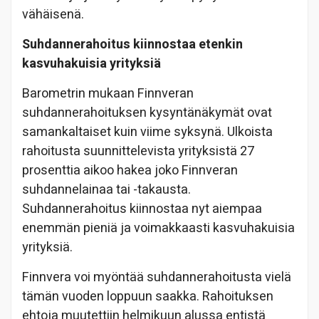
vähäisenä.
Suhdannerahoitus kiinnostaa etenkin
kasvuhakuisia yrityksiä
Barometrin mukaan Finnveran
suhdannerahoituksen kysyntänäkymät ovat
samankaltaiset kuin viime syksynä. Ulkoista
rahoitusta suunnittelevista yrityksistä 27
prosenttia aikoo hakea joko Finnveran
suhdannelainaa tai -takausta.
Suhdannerahoitus kiinnostaa nyt aiempaa
enemmän pieniä ja voimakkaasti kasvuhakuisia
yrityksiä.
Finnvera voi myöntää suhdannerahoitusta vielä
tämän vuoden loppuun saakka. Rahoituksen
ehtoja muutettiin helmikuun alussa entistä