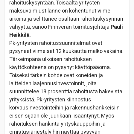
rahoituskysyntään. Toisaalta yritysten
maksuvalmiustilanne on kohentunut viime
aikoina ja selittänee osaltaan rahoituskysynnän
vähyyttä, sanoo Finnveran toimitusjohtaja
Pauli
Heikkilä
.
Pk-yritysten rahoitussuunnitelmat ovat
pysyneet viimeiset 12 kuukautta melko vakaina.
Tärkeimpänä ulkoisen rahoituksen
käyttökohteena on pysynyt käyttöpääoma.
Toiseksi tärkein kohde ovat koneiden ja
laitteiden laajennusinvestoinnit, joita
suunnittelee 18 prosenttia rahoitusta hakevista
yrityksistä. Pk-yritysten kiinnostus
korvausinvestointeihin ja rakennushankkeisiin
ei sen sijaan ole juurikaan lisääntynyt. Myös
rahoituksen hankinta yrityskauppoihin ja
omistusjärjestelyihin näyttää pysyvän