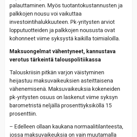
palauttaminen. Myös tuotantokustannusten ja
palkkojen nousu voi vaikuttaa
investointihalukkuuteen. Pk-yritysten arviot
lopputuotteiden ja palkkojen noususta ovat
kohonneet viime syksystä kaikilla toimialoilla.
Maksuongelmat vähentyneet, kannustava
verotus tärkeintä talouspolitiikassa
Talouskriisin pitkän varjon väistyminen
heijastuu maksuvaikeuksien asteittaisena
vähenemisenä. Maksuvaikeuksia kokeneiden
pk-yritysten osuus on laskenut viime syksyn
barometristä neljällä prosenttiyksiköllä 15
prosenttiin.
– Edelleen ollaan kaukana normaalitilanteesta,
jossa maksuvaikeuksia on vain muutamalla