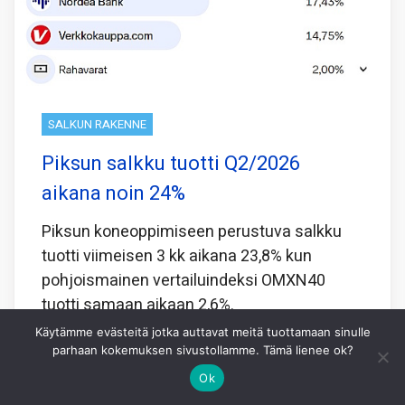
SALKUN RAKENNE
Piksun salkku tuotti Q2/2026
aikana noin 24%
Piksun koneoppimiseen perustuva salkku
tuotti viimeisen 3 kk aikana 23,8% kun
pohjoismainen vertailuindeksi OMXN40
tuotti samaan aikaan 2,6%.
Käytämme evästeitä jotka auttavat meitä tuottamaan sinulle
Koneoppiminen laskee viimeisen 5 vuoden
parhaan kokemuksen sivustollamme. Tämä lienee ok?
perusteella minkälainen yhdistelmä
Ok