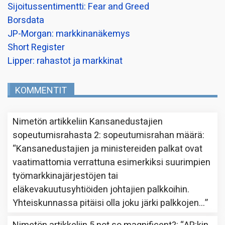
Sijoitussentimentti: Fear and Greed
Borsdata
JP-Morgan: markkinanäkemys
Short Register
Lipper: rahastot ja markkinat
KOMMENTIT
Nimetön
artikkeliin
Kansanedustajien
sopeutumisrahasta 2: sopeutumisrahan määrä
:
“
Kansanedustajien ja ministereiden palkat ovat
vaatimattomia verrattuna esimerkiksi suurimpien
työmarkkinajärjestöjen tai
eläkevakuutusyhtiöiden johtajien palkkoihin.
Yhteiskunnassa pitäisi olla joku järki palkkojen…
”