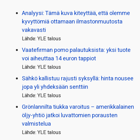
Analyysi: Tämä kuva kiteyttää, että olemme
kyvyttömiä ottamaan ilmaston­muutosta
vakavasti
Lähde: YLE talous
Vaatefirman pomo palautuksista: yksi tuote
voi aiheuttaa 14 euron tappiot
Lähde: YLE talous
Sähkö kallistuu rajusti syksyllä: hinta nousee
jopa yli yhdeksään senttiin
Lähde: YLE talous
Grönlannilta tiukka varoitus – amerikkalainen
öljy-yhtiö jatkoi luvattomien porausten
valmistelua
Lähde: YLE talous