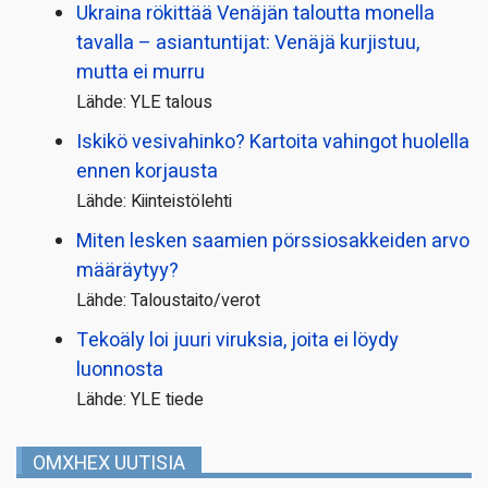
Ukraina rökittää Venäjän taloutta monella
tavalla – asiantuntijat: Venäjä kurjistuu,
mutta ei murru
Lähde: YLE talous
Iskikö vesivahinko? Kartoita vahingot huolella
ennen korjausta
Lähde: Kiinteistölehti
Miten lesken saamien pörssi­osakkeiden arvo
määräytyy?
Lähde: Taloustaito/verot
Tekoäly loi juuri viruksia, joita ei löydy
luonnosta
Lähde: YLE tiede
OMXHEX UUTISIA