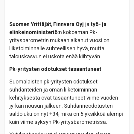
Suomen Yrittäjät
,
Finnvera Oyj
ja
työ- ja
elinkeinoministeriö
:n kokoaman Pk-
yritysbarometrin mukaan alkanut vuosi on
liiketoiminnalle suhteellisen hyvä, mutta
talouskasvun ei uskota enää kiihtyvän.
Pk-yritysten odotukset tasaantuneet
Suomalaisten pk-yritysten odotukset
suhdanteiden ja oman liiketoiminnan
kehityksestä ovat tasaantuneet viime vuoden
jyrkän nousun jälkeen. Suhdanneodotusten
saldoluku on nyt +34, mikä on 6 yksikköä alempi
kuin viime syksyn Pk-yritysbarometrissa.