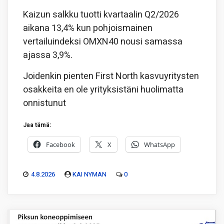
Kaizun salkku tuotti kvartaalin Q2/2026
aikana 13,4% kun pohjoismainen
vertailuindeksi OMXN40 nousi samassa
ajassa 3,9%.
Joidenkin pienten First North kasvuyritysten
osakkeita en ole yrityksistäni huolimatta
onnistunut
Jaa tämä:
Facebook
X
WhatsApp
4.8.2026
KAI NYMAN
0