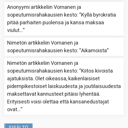
Anonyymi
artikkeliin
Vornanen ja
sopeutumisrahakausien kesto
: “
Kyllä byrokratia
pitää parhaiten puolensa ja kansa maksaa
viulut…
”
Nimetön
artikkeliin
Vornanen ja
sopeutumisrahakausien kesto
: “
Aikamoista
”
Nimetön
artikkeliin
Vornanen ja
sopeutumisrahakausien kesto
: “
Kiitos kivoista
ajatuksista. Olet oikeassa, kaikenlaisiset
pidempikestoiset laiskuudesta ja joutilaisuudesta
maksettavat kannusteet pitäisi lyhentää.
Erityisesti voisi olettaa että kansanedustajat
ovat…
”
SISÄLTÖ