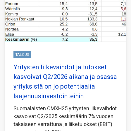
TALOUS
Yritysten liikevaihdot ja tulokset
kasvoivat Q2/2026 aikana ja osassa
yrityksistä on jo potentiaalia
laajennusinvestointeihin
Suomalaisten OMXH25 yritysten liikevaihdot
kasvoivat Q2/2025 keskimäärin 7% vuoden
takaiseen verrattuna ja liiketulokset (EBIT)