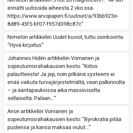
Nimetön
artikkeliin
5 not so magnificent?
: “
AP:kin
ennätti uutisoida aiheesta 2 vko:ssa.
https://www.arvopaperi.fi/uutiset/a/93bb923e-
8d89-45f5-bf07-f957d398c87c
”
Nimetön
artikkeliin
Uudet kuviot, tuttu osinkovirta
:
“
Hyvä kirjoitus
”
Johannes Hidén
artikkeliin
Vornanen ja
sopeutumisrahakausien kesto
: “
Kiitos
palautteesta! Ja jep, noin pitkänä systeemi ei
enää vaikuta turvajärjestelmältä, vaan palkinnolta
– ja ääritapauksissa aika massiiviselta
sellaiselta. Palaan…
”
Anon
artikkeliin
Vornanen ja
sopeutumisrahakausien kesto
: “
Byrokratia pitää
puolensa ja kansa maksaa viulut…
”