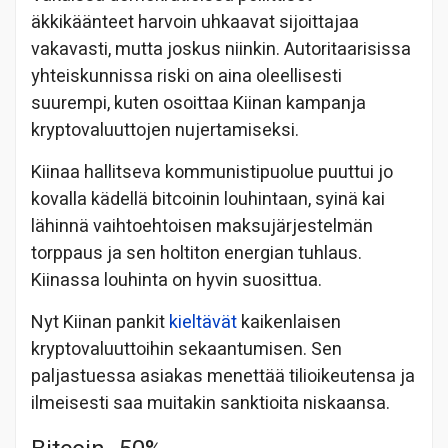
äkkikäänteet harvoin uhkaavat sijoittajaa
vakavasti, mutta joskus niinkin. Autoritaarisissa
yhteiskunnissa riski on aina oleellisesti
suurempi, kuten osoittaa Kiinan kampanja
kryptovaluuttojen nujertamiseksi.
Kiinaa hallitseva kommunistipuolue puuttui jo
kovalla kädellä bitcoinin louhintaan, syinä kai
lähinnä vaihtoehtoisen maksujärjestelmän
torppaus ja sen holtiton energian tuhlaus.
Kiinassa louhinta on hyvin suosittua.
Nyt Kiinan pankit
kieltävät
kaikenlaisen
kryptovaluuttoihin sekaantumisen. Sen
paljastuessa asiakas menettää tilioikeutensa ja
ilmeisesti saa muitakin sanktioita niskaansa.