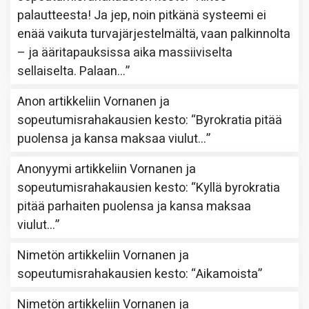
palautteesta! Ja jep, noin pitkänä systeemi ei
enää vaikuta turvajärjestelmältä, vaan palkinnolta
– ja ääritapauksissa aika massiiviselta
sellaiselta. Palaan…
”
Anon
artikkeliin
Vornanen ja
sopeutumisrahakausien kesto
: “
Byrokratia pitää
puolensa ja kansa maksaa viulut…
”
Anonyymi
artikkeliin
Vornanen ja
sopeutumisrahakausien kesto
: “
Kyllä byrokratia
pitää parhaiten puolensa ja kansa maksaa
viulut…
”
Nimetön
artikkeliin
Vornanen ja
sopeutumisrahakausien kesto
: “
Aikamoista
”
Nimetön
artikkeliin
Vornanen ja