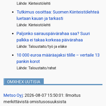
Lähde: Kiinteistölehti
Tutkimus osoittaa: Suomen Kiinteistölehteä
luetaan kauan ja tarkasti
Lähde: Kiinteistölehti
Paljonko sairauspäivä­rahaa saa? Suuri
palkka ei takaa korkeaa päivärahaa
Lähde: Taloustaito/työ ja eläke
10 000 euroa määräajaksi tilille – vertaile 13
pankin korot
Lähde: Taloustaito/rahat
OMXHEX UUTISIA
Metso Oyj
: 2026-08-07 15:50:01: Ilmoitus
merkittävistä omistusosuuksista