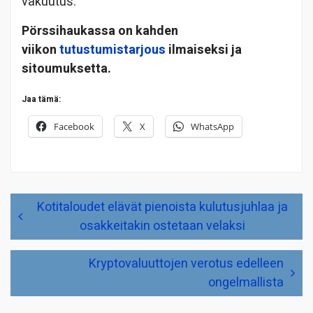
vakuutus.
Pörssihaukassa on kahden
viikon
tutustumistarjous
ilmaiseksi ja
sitoumuksetta.
Jaa tämä:
Facebook
X
WhatsApp
Artikkelien
Kotitaloudet elävät pienoista kulutusjuhlaa ja
selaus
osakkeitakin ostetaan velaksi
Kryptovaluuttojen verotus edelleen
ongelmallista