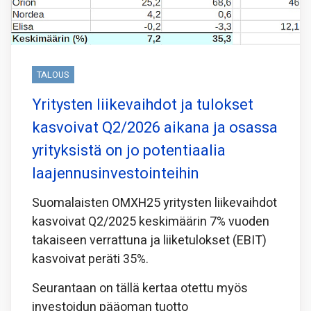
TALOUS
Yritysten liikevaihdot ja tulokset
kasvoivat Q2/2026 aikana ja osassa
yrityksistä on jo potentiaalia
laajennusinvestointeihin
Suomalaisten OMXH25 yritysten liikevaihdot
kasvoivat Q2/2025 keskimäärin 7% vuoden
takaiseen verrattuna ja liiketulokset (EBIT)
kasvoivat peräti 35%.
Seurantaan on tällä kertaa otettu myös
investoidun pääoman tuotto