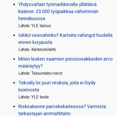
Yhdysvaltain työmarkkinoilla yllättävä
käänne: 23 000 työpaikkaa vähemmän
heinäkuussa
Lähde: YLE talous
Iskikö vesivahinko? Kartoita vahingot huolella
ennen korjausta
Lähde: Kiinteistölehti
Miten lesken saamien pörssi­osakkeiden arvo
määräytyy?
Lähde: Taloustaito/verot
Tekoäly loi juuri viruksia, joita ei löydy
luonnosta
Lähde: YLE tiede
Riskirakenne parvekekaiteessa? Varmista
tarkastajan ammattitaito