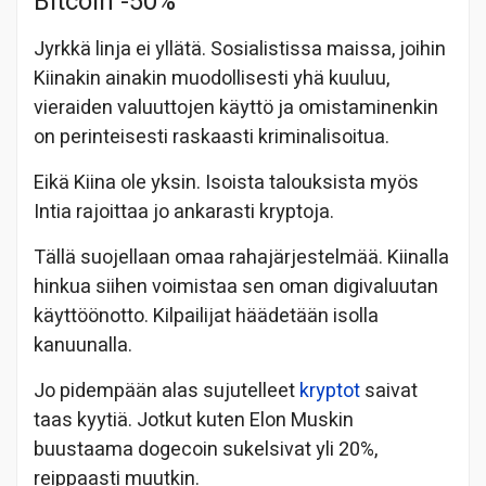
Bitcoin -50%
Jyrkkä linja ei yllätä. Sosialistissa maissa, joihin
Kiinakin ainakin muodollisesti yhä kuuluu,
vieraiden valuuttojen käyttö ja omistaminenkin
on perinteisesti raskaasti kriminalisoitua.
Eikä Kiina ole yksin. Isoista talouksista myös
Intia rajoittaa jo ankarasti kryptoja.
Tällä suojellaan omaa rahajärjestelmää. Kiinalla
hinkua siihen voimistaa sen oman digivaluutan
käyttöönotto. Kilpailijat häädetään isolla
kanuunalla.
Jo pidempään alas sujutelleet
kryptot
saivat
taas kyytiä. Jotkut kuten Elon Muskin
buustaama dogecoin sukelsivat yli 20%,
reippaasti muutkin.