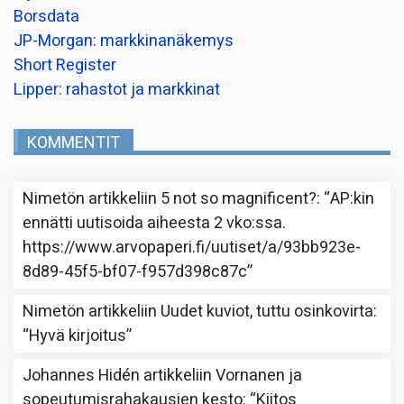
Borsdata
JP-Morgan: markkinanäkemys
Short Register
Lipper: rahastot ja markkinat
KOMMENTIT
Nimetön
artikkeliin
5 not so magnificent?
: “
AP:kin
ennätti uutisoida aiheesta 2 vko:ssa.
https://www.arvopaperi.fi/uutiset/a/93bb923e-
8d89-45f5-bf07-f957d398c87c
”
Nimetön
artikkeliin
Uudet kuviot, tuttu osinkovirta
:
“
Hyvä kirjoitus
”
Johannes Hidén
artikkeliin
Vornanen ja
sopeutumisrahakausien kesto
: “
Kiitos