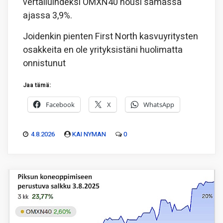
vertailuindeksi OMXN40 nousi samassa
ajassa 3,9%.
Joidenkin pienten First North kasvuyritysten
osakkeita en ole yrityksistäni huolimatta
onnistunut
Jaa tämä:
Facebook
X
WhatsApp
4.8.2026
KAI NYMAN
0