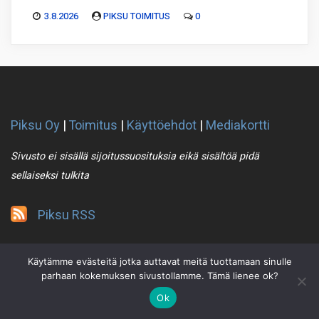
3.8.2026
PIKSU TOIMITUS
0
Piksu Oy
|
Toimitus
|
Käyttöehdot
|
Mediakortti
Sivusto ei sisällä sijoitussuosituksia eikä sisältöä pidä
sellaiseksi tulkita
Piksu RSS
Käytämme evästeitä jotka auttavat meitä tuottamaan sinulle
parhaan kokemuksen sivustollamme. Tämä lienee ok?
Ok
2021 © Piksu Oy