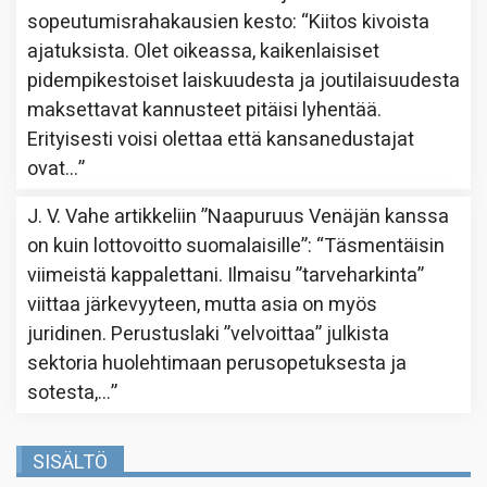
sopeutumisrahakausien kesto
: “
Kiitos kivoista
ajatuksista. Olet oikeassa, kaikenlaisiset
pidempikestoiset laiskuudesta ja joutilaisuudesta
maksettavat kannusteet pitäisi lyhentää.
Erityisesti voisi olettaa että kansanedustajat
ovat…
”
J. V. Vahe
artikkeliin
”Naapuruus Venäjän kanssa
on kuin lottovoitto suomalaisille”
: “
Täsmentäisin
viimeistä kappalettani. Ilmaisu ”tarveharkinta”
viittaa järkevyyteen, mutta asia on myös
juridinen. Perustuslaki ”velvoittaa” julkista
sektoria huolehtimaan perusopetuksesta ja
sotesta,…
”
SISÄLTÖ