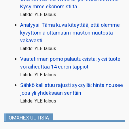
Kysyimme ekonomistilta
Lähde: YLE talous
Analyysi: Tämä kuva kiteyttää, että olemme
kyvyttömiä ottamaan ilmaston­muutosta
vakavasti
Lähde: YLE talous
Vaatefirman pomo palautuksista: yksi tuote
voi aiheuttaa 14 euron tappiot
Lähde: YLE talous
Sähkö kallistuu rajusti syksyllä: hinta nousee
jopa yli yhdeksään senttiin
Lähde: YLE talous
OMXHEX UUTISIA