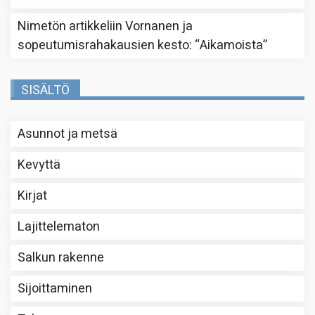
Nimetön
artikkeliin
Vornanen ja
sopeutumisrahakausien kesto
: “
Aikamoista
”
SISÄLTÖ
Asunnot ja metsä
Kevyttä
Kirjat
Lajittelematon
Salkun rakenne
Sijoittaminen