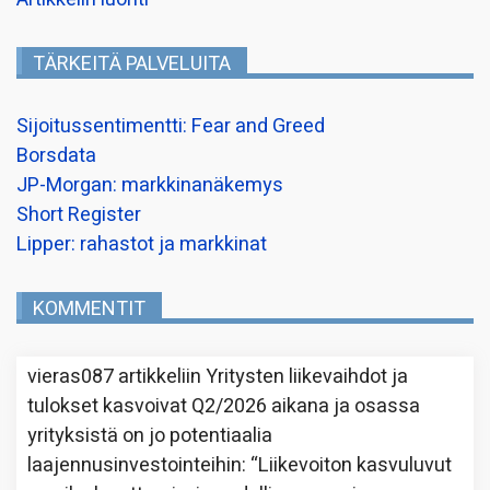
TÄRKEITÄ PALVELUITA
Sijoitussentimentti: Fear and Greed
Borsdata
JP-Morgan: markkinanäkemys
Short Register
Lipper: rahastot ja markkinat
KOMMENTIT
vieras087
artikkeliin
Yritysten liikevaihdot ja
tulokset kasvoivat Q2/2026 aikana ja osassa
yrityksistä on jo potentiaalia
laajennusinvestointeihin
: “
Liikevoiton kasvuluvut