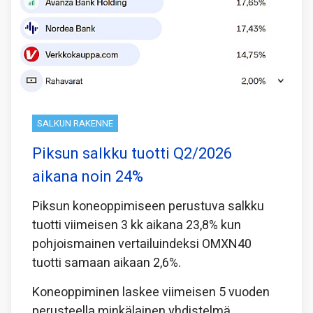
SALKUN RAKENNE
Piksun salkku tuotti Q2/2026
aikana noin 24%
Piksun koneoppimiseen perustuva salkku
tuotti viimeisen 3 kk aikana 23,8% kun
pohjoismainen vertailuindeksi OMXN40
tuotti samaan aikaan 2,6%.
Koneoppiminen laskee viimeisen 5 vuoden
perusteella minkälainen yhdistelmä