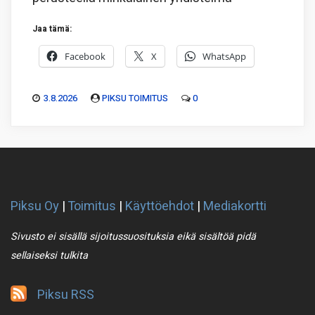
Jaa tämä:
Facebook
X
WhatsApp
3.8.2026
PIKSU TOIMITUS
0
Piksu Oy
|
Toimitus
|
Käyttöehdot
|
Mediakortti
Sivusto ei sisällä sijoitussuosituksia eikä sisältöä pidä
sellaiseksi tulkita
Piksu RSS