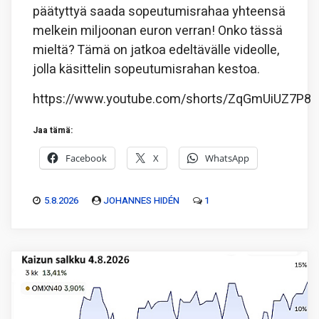
päätyttyä saada sopeutumisrahaa yhteensä
melkein miljoonan euron verran! Onko tässä
mieltä? Tämä on jatkoa edeltävälle videolle,
jolla käsittelin sopeutumisrahan kestoa.
https://www.youtube.com/shorts/ZqGmUiUZ7P8
Jaa tämä:
Facebook
X
WhatsApp
5.8.2026
JOHANNES HIDÉN
1