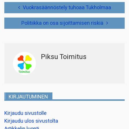
Artikkelien
Vuokrasäännöstely tuhoaa Tukholmaa
selaus
Politiikka on osa sijoittamisen riskiä
Piksu Toimitus
KIRJAUTUMINEN
Kirjaudu sivustolle
Kirjaudu ulos sivustolta
Artikkelin luonti