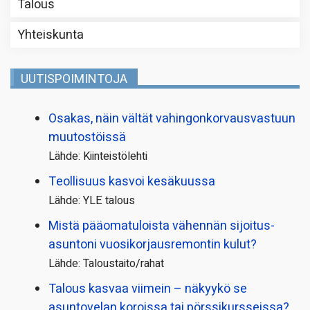
Talous
Yhteiskunta
UUTISPOIMINTOJA
Osakas, näin vältät vahingonkorvausvastuun
muutostöissä
Lähde: Kiinteistölehti
Teollisuus kasvoi kesäkuussa
Lähde: YLE talous
Mistä pääoma­tuloista vähennän sijoitus­
asuntoni vuosikorjaus­remontin kulut?
Lähde: Taloustaito/rahat
Talous kasvaa viimein – näkyykö se
asuntovelan koroissa tai pörssi­kursseissa?