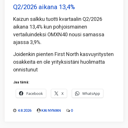
Q2/2026 aikana 13,4%
Kaizun salkku tuotti kvartaalin Q2/2026
aikana 13,4% kun pohjoismainen
vertailuindeksi OMXN40 nousi samassa
ajassa 3,9%.
Joidenkin pienten First North kasvuyritysten
osakkeita en ole yrityksistäni huolimatta
onnistunut
Jaa tämä:
Facebook
X
WhatsApp
4.8.2026
KAI NYMAN
0