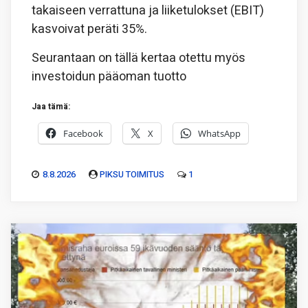
takaiseen verrattuna ja liiketulokset (EBIT)
kasvoivat peräti 35%.
Seurantaan on tällä kertaa otettu myös
investoidun pääoman tuotto
Jaa tämä:
Facebook
X
WhatsApp
8.8.2026
PIKSU TOIMITUS
1