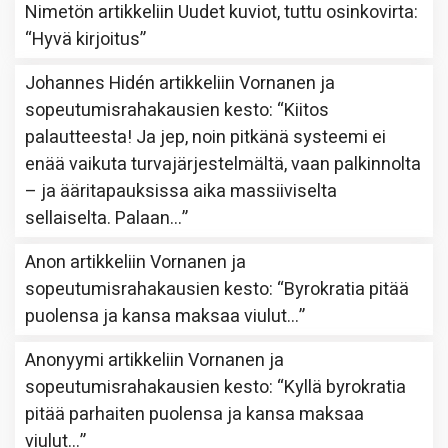
Nimetön
artikkeliin
Uudet kuviot, tuttu osinkovirta
:
“
Hyvä kirjoitus
”
Johannes Hidén
artikkeliin
Vornanen ja
sopeutumisrahakausien kesto
: “
Kiitos
palautteesta! Ja jep, noin pitkänä systeemi ei
enää vaikuta turvajärjestelmältä, vaan palkinnolta
– ja ääritapauksissa aika massiiviselta
sellaiselta. Palaan…
”
Anon
artikkeliin
Vornanen ja
sopeutumisrahakausien kesto
: “
Byrokratia pitää
puolensa ja kansa maksaa viulut…
”
Anonyymi
artikkeliin
Vornanen ja
sopeutumisrahakausien kesto
: “
Kyllä byrokratia
pitää parhaiten puolensa ja kansa maksaa
viulut…
”