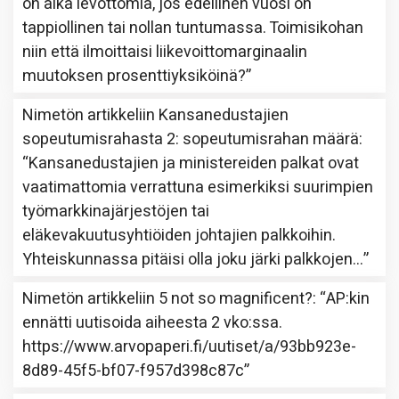
on aika levottomia, jos edellinen vuosi on
tappiollinen tai nollan tuntumassa. Toimisikohan
niin että ilmoittaisi liikevoittomarginaalin
muutoksen prosenttiyksiköinä?
”
Nimetön
artikkeliin
Kansanedustajien
sopeutumisrahasta 2: sopeutumisrahan määrä
:
“
Kansanedustajien ja ministereiden palkat ovat
vaatimattomia verrattuna esimerkiksi suurimpien
työmarkkinajärjestöjen tai
eläkevakuutusyhtiöiden johtajien palkkoihin.
Yhteiskunnassa pitäisi olla joku järki palkkojen…
”
Nimetön
artikkeliin
5 not so magnificent?
: “
AP:kin
ennätti uutisoida aiheesta 2 vko:ssa.
https://www.arvopaperi.fi/uutiset/a/93bb923e-
8d89-45f5-bf07-f957d398c87c
”