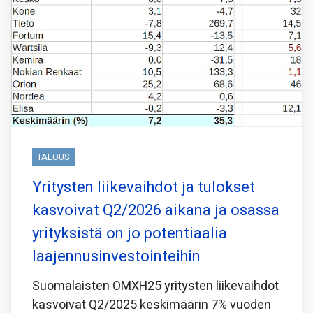
TALOUS
Yritysten liikevaihdot ja tulokset
kasvoivat Q2/2026 aikana ja osassa
yrityksistä on jo potentiaalia
laajennusinvestointeihin
Suomalaisten OMXH25 yritysten liikevaihdot
kasvoivat Q2/2025 keskimäärin 7% vuoden