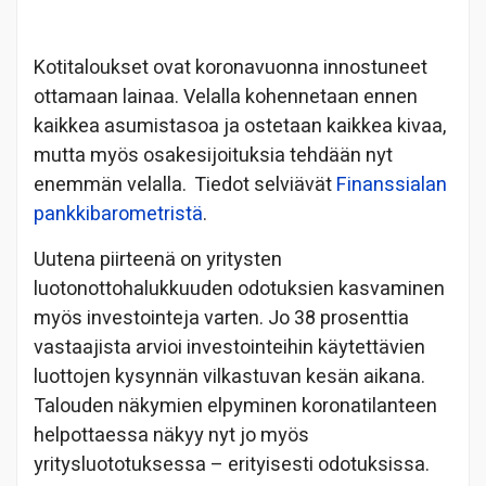
Kotitaloukset ovat koronavuonna innostuneet
ottamaan lainaa. Velalla kohennetaan ennen
kaikkea asumistasoa ja ostetaan kaikkea kivaa,
mutta myös osakesijoituksia tehdään nyt
enemmän velalla. Tiedot selviävät
Finanssialan
pankkibarometristä
.
Uutena piirteenä on yritysten
luotonottohalukkuuden odotuksien kasvaminen
myös investointeja varten. Jo 38 prosenttia
vastaajista arvioi investointeihin käytettävien
luottojen kysynnän vilkastuvan kesän aikana.
Talouden näkymien elpyminen koronatilanteen
helpottaessa näkyy nyt jo myös
yritysluototuksessa – erityisesti odotuksissa.