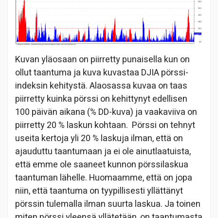
Kuvan yläosaan on piirretty punaisella kun on
ollut taantuma ja kuva kuvastaa DJIA pörssi-
indeksin kehitystä. Alaosassa kuvaa on taas
piirretty kuinka pörssi on kehittynyt edellisen
100 päivän aikana (% DD-kuva) ja vaakaviiva on
piirretty 20 % laskun kohtaan. Pörssi on tehnyt
useita kertoja yli 20 % laskuja ilman, että on
ajauduttu taantumaan ja ei ole ainutlaatuista,
että emme ole saaneet kunnon pörssilaskua
taantuman lähelle. Huomaamme, että on jopa
niin, että taantuma on tyypillisesti yllättänyt
pörssin tulemalla ilman suurta laskua. Ja toinen
miten pörssi yleensä yllätetään, on taantumasta