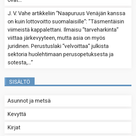
ovat…
”
J. V. Vahe
artikkeliin
”Naapuruus Venäjän kanssa
on kuin lottovoitto suomalaisille”
: “
Täsmentäisin
viimeistä kappalettani. Ilmaisu ”tarveharkinta”
viittaa järkevyyteen, mutta asia on myös
juridinen. Perustuslaki ”velvoittaa” julkista
sektoria huolehtimaan perusopetuksesta ja
sotesta,…
”
SISÄLTÖ
Asunnot ja metsä
Kevyttä
Kirjat