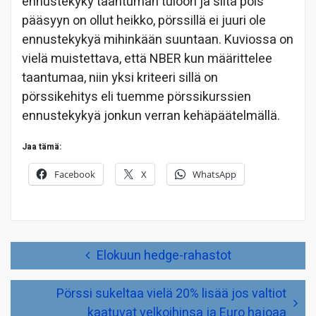
ennustekyky taantuman tuloon ja siitä pois
pääsyyn on ollut heikko, pörssillä ei juuri ole
ennustekykyä mihinkään suuntaan. Kuviossa on
vielä muistettava, että NBER kun määrittelee
taantumaa, niin yksi kriteeri sillä on
pörssikehitys eli tuemme pörssikurssien
ennustekykyä jonkun verran kehäpäätelmällä.
Jaa tämä:
Facebook
X
WhatsApp
Artikkelien
Elokuun hedge-rahastot
selaus
Pörssi sukeltaa vielä 20% lisää jos valtiot
kaatuvat velkoihinsa ja Euro hajoaa