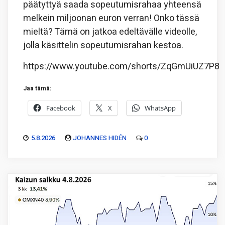
päätyttyä saada sopeutumisrahaa yhteensä
melkein miljoonan euron verran! Onko tässä
mieltä? Tämä on jatkoa edeltävälle videolle,
jolla käsittelin sopeutumisrahan kestoa.
https://www.youtube.com/shorts/ZqGmUiUZ7P8
Jaa tämä:
Facebook
X
WhatsApp
5.8.2026
JOHANNES HIDÉN
0