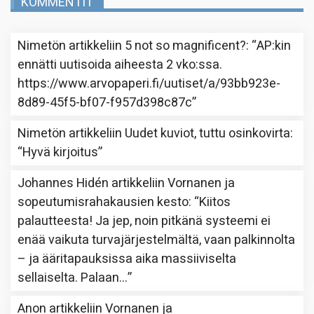
KOMMENTIT
Nimetön
artikkeliin
5 not so magnificent?
: “
AP:kin
ennätti uutisoida aiheesta 2 vko:ssa.
https://www.arvopaperi.fi/uutiset/a/93bb923e-
8d89-45f5-bf07-f957d398c87c
”
Nimetön
artikkeliin
Uudet kuviot, tuttu osinkovirta
:
“
Hyvä kirjoitus
”
Johannes Hidén
artikkeliin
Vornanen ja
sopeutumisrahakausien kesto
: “
Kiitos
palautteesta! Ja jep, noin pitkänä systeemi ei
enää vaikuta turvajärjestelmältä, vaan palkinnolta
– ja ääritapauksissa aika massiiviselta
sellaiselta. Palaan…
”
Anon
artikkeliin
Vornanen ja