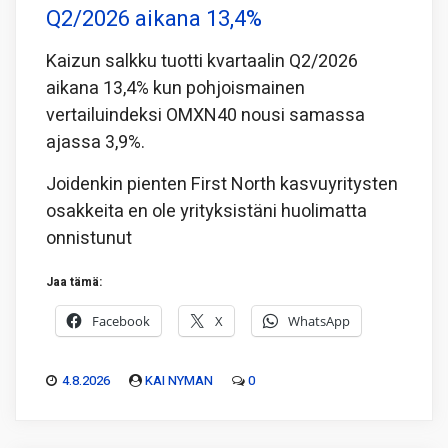
Q2/2026 aikana 13,4%
Kaizun salkku tuotti kvartaalin Q2/2026
aikana 13,4% kun pohjoismainen
vertailuindeksi OMXN40 nousi samassa
ajassa 3,9%.
Joidenkin pienten First North kasvuyritysten
osakkeita en ole yrityksistäni huolimatta
onnistunut
Jaa tämä:
Facebook
X
WhatsApp
4.8.2026
KAI NYMAN
0