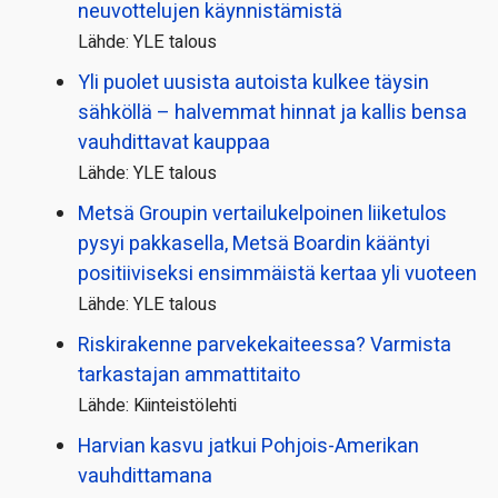
neuvottelujen käynnistämistä
Lähde: YLE talous
Yli puolet uusista autoista kulkee täysin
sähköllä – halvemmat hinnat ja kallis bensa
vauhdittavat kauppaa
Lähde: YLE talous
Metsä Groupin vertailu­kelpoinen liiketulos
pysyi pakkasella, Metsä Boardin kääntyi
positiiviseksi ensimmäistä kertaa yli vuoteen
Lähde: YLE talous
Riskirakenne parvekekaiteessa? Varmista
tarkastajan ammattitaito
Lähde: Kiinteistölehti
Harvian kasvu jatkui Pohjois-Amerikan
vauhdittamana