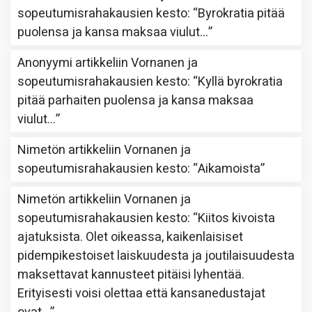
sopeutumisrahakausien kesto
: “
Byrokratia pitää
puolensa ja kansa maksaa viulut…
”
Anonyymi
artikkeliin
Vornanen ja
sopeutumisrahakausien kesto
: “
Kyllä byrokratia
pitää parhaiten puolensa ja kansa maksaa
viulut…
”
Nimetön
artikkeliin
Vornanen ja
sopeutumisrahakausien kesto
: “
Aikamoista
”
Nimetön
artikkeliin
Vornanen ja
sopeutumisrahakausien kesto
: “
Kiitos kivoista
ajatuksista. Olet oikeassa, kaikenlaisiset
pidempikestoiset laiskuudesta ja joutilaisuudesta
maksettavat kannusteet pitäisi lyhentää.
Erityisesti voisi olettaa että kansanedustajat