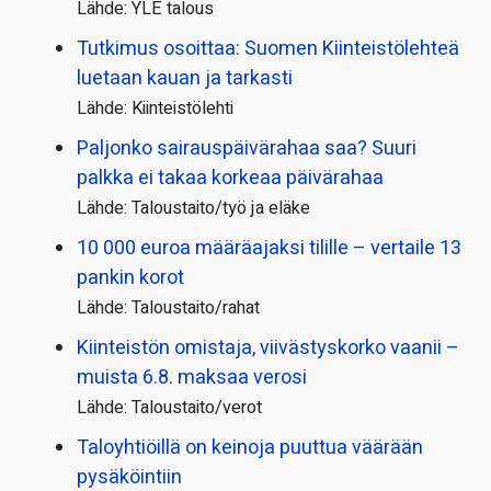
Lähde: YLE talous
Tutkimus osoittaa: Suomen Kiinteistölehteä
luetaan kauan ja tarkasti
Lähde: Kiinteistölehti
Paljonko sairauspäivä­rahaa saa? Suuri
palkka ei takaa korkeaa päivärahaa
Lähde: Taloustaito/työ ja eläke
10 000 euroa määräajaksi tilille – vertaile 13
pankin korot
Lähde: Taloustaito/rahat
Kiinteistön omistaja, viivästyskorko vaanii –
muista 6.8. maksaa verosi
Lähde: Taloustaito/verot
Taloyhtiöillä on keinoja puuttua väärään
pysäköintiin