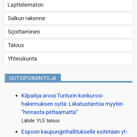
Lajittelematon
Salkun rakenne
Sijoittaminen
Talous
Yhteiskunta
UUTISPOIMINTOJA
Kilpailija arvioi Tunturin konkurssi­
hakemuksen syitä: Liikatuotantoa myytiin
”hinnasta piittaamatta”
Lähde: YLE talous
Espoon kaupungin­hallitukselle esitetään yt-