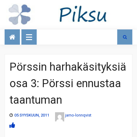
Talous
Pörssin harhakäsityksiä
osa 3: Pörssi ennustaa
taantuman
05 SYYSKUUN, 2011
jarno-lonnqvist