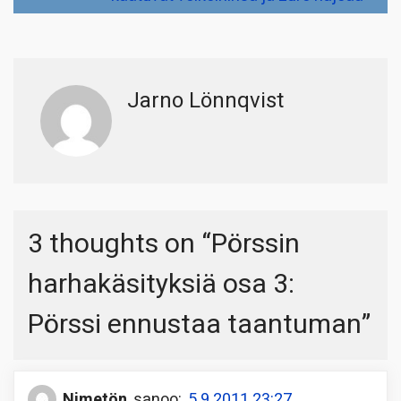
Jarno Lönnqvist
3 thoughts on “
Pörssin
harhakäsityksiä osa 3:
Pörssi ennustaa taantuman
”
Nimetön
sanoo:
5.9.2011 23:27