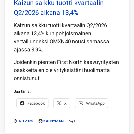
Kaizun salkku tuotti kvartaalin
Q2/2026 aikana 13,4%
Kaizun salkku tuotti kvartaalin Q2/2026
aikana 13,4% kun pohjoismainen
vertailuindeksi OMXN40 nousi samassa
ajassa 3,9%.
Joidenkin pienten First North kasvuyritysten
osakkeita en ole yrityksistäni huolimatta
onnistunut
Jaa tämä:
Facebook
X
WhatsApp
4.8.2026
KAI NYMAN
0