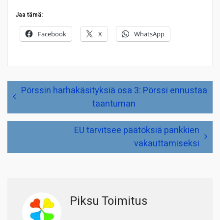
Jaa tämä:
Facebook
X
WhatsApp
Artikkelien
Pörssin harhakäsityksiä osa 3: Pörssi ennustaa
selaus
taantuman
EU tarvitsee päätöksiä pankkien
vakauttamiseksi
Piksu Toimitus