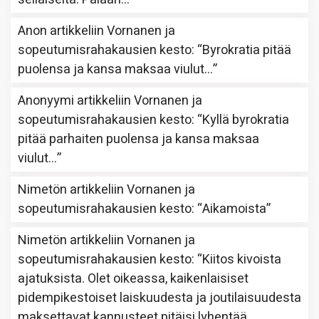
Anon
artikkeliin
Vornanen ja
sopeutumisrahakausien kesto
: “
Byrokratia pitää
puolensa ja kansa maksaa viulut…
”
Anonyymi
artikkeliin
Vornanen ja
sopeutumisrahakausien kesto
: “
Kyllä byrokratia
pitää parhaiten puolensa ja kansa maksaa
viulut…
”
Nimetön
artikkeliin
Vornanen ja
sopeutumisrahakausien kesto
: “
Aikamoista
”
Nimetön
artikkeliin
Vornanen ja
sopeutumisrahakausien kesto
: “
Kiitos kivoista
ajatuksista. Olet oikeassa, kaikenlaisiset
pidempikestoiset laiskuudesta ja joutilaisuudesta
maksettavat kannusteet pitäisi lyhentää.