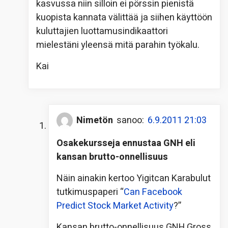
kasvussa niin silloin ei pörssin pienistä
kuopista kannata välittää ja siihen käyttöön
kuluttajien luottamusindikaattori
mielestäni yleensä mitä parahin työkalu.
Kai
Nimetön
sanoo:
6.9.2011 21:03
Osakekursseja ennustaa GNH eli
kansan brutto-onnellisuus
Näin ainakin kertoo Yigitcan Karabulut
tutkimuspaperi “
Can Facebook
Predict Stock Market Activity
?”
Kansan brutto-onnellisuus GNH Gross