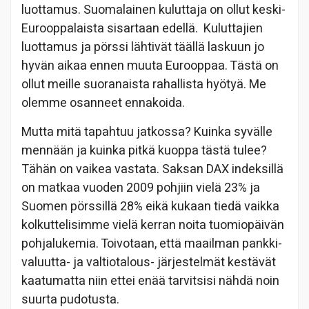
luottamus. Suomalainen kuluttaja on ollut keski-
Eurooppalaista sisartaan edellä. Kuluttajien
luottamus ja pörssi lähtivät täällä laskuun jo
hyvän aikaa ennen muuta Eurooppaa. Tästä on
ollut meille suoranaista rahallista hyötyä. Me
olemme osanneet ennakoida.
Mutta mitä tapahtuu jatkossa? Kuinka syvälle
mennään ja kuinka pitkä kuoppa tästä tulee?
Tähän on vaikea vastata. Saksan DAX indeksillä
on matkaa vuoden 2009 pohjiin vielä 23% ja
Suomen pörssillä 28% eikä kukaan tiedä vaikka
kolkuttelisimme vielä kerran noita tuomiopäivän
pohjalukemia. Toivotaan, että maailman pankki-
valuutta- ja valtiotalous- järjestelmät kestävät
kaatumatta niin ettei enää tarvitsisi nähdä noin
suurta pudotusta.