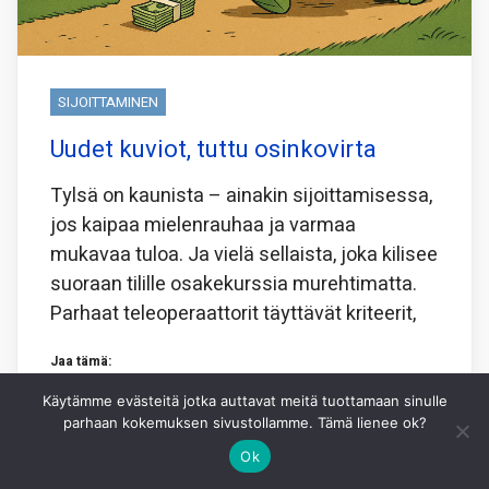
SIJOITTAMINEN
Uudet kuviot, tuttu osinkovirta
Tylsä on kaunista – ainakin sijoittamisessa,
jos kaipaa mielenrauhaa ja varmaa
mukavaa tuloa. Ja vielä sellaista, joka kilisee
suoraan tilille osakekurssia murehtimatta.
Parhaat teleoperaattorit täyttävät kriteerit,
Jaa tämä:
Käytämme evästeitä jotka auttavat meitä tuottamaan sinulle
Facebook
X
WhatsApp
parhaan kokemuksen sivustollamme. Tämä lienee ok?
Ok
3.8.2026
HEIKKI IKONEN
1