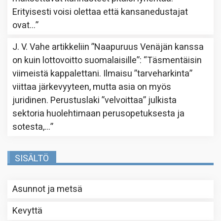
Erityisesti voisi olettaa että kansanedustajat
ovat…
”
J. V. Vahe
artikkeliin
”Naapuruus Venäjän kanssa
on kuin lottovoitto suomalaisille”
: “
Täsmentäisin
viimeistä kappalettani. Ilmaisu ”tarveharkinta”
viittaa järkevyyteen, mutta asia on myös
juridinen. Perustuslaki ”velvoittaa” julkista
sektoria huolehtimaan perusopetuksesta ja
sotesta,…
”
SISÄLTÖ
Asunnot ja metsä
Kevyttä