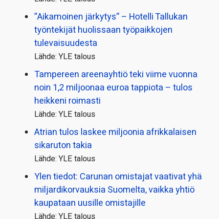
”Aikamoinen järkytys” – Hotelli Tallukan
työntekijät huolissaan työpaikkojen
tulevaisuudesta
Lähde: YLE talous
Tampereen areenayhtiö teki viime vuonna
noin 1,2 miljoonaa euroa tappiota – tulos
heikkeni roimasti
Lähde: YLE talous
Atrian tulos laskee miljoonia afrikkalaisen
sikaruton takia
Lähde: YLE talous
Ylen tiedot: Carunan omistajat vaativat yhä
miljardi­korvauksia Suomelta, vaikka yhtiö
kaupataan uusille omistajille
Lähde: YLE talous