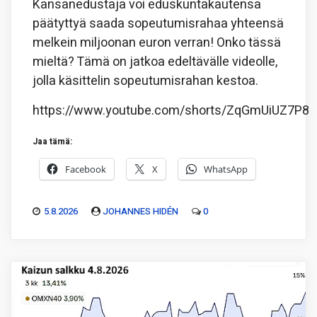
Kansanedustaja voi eduskuntakautensa
päätyttyä saada sopeutumisrahaa yhteensä
melkein miljoonan euron verran! Onko tässä
mieltä? Tämä on jatkoa edeltävälle videolle,
jolla käsittelin sopeutumisrahan kestoa.
https://www.youtube.com/shorts/ZqGmUiUZ7P8
Jaa tämä:
Facebook
X
WhatsApp
5.8.2026
JOHANNES HIDÉN
0