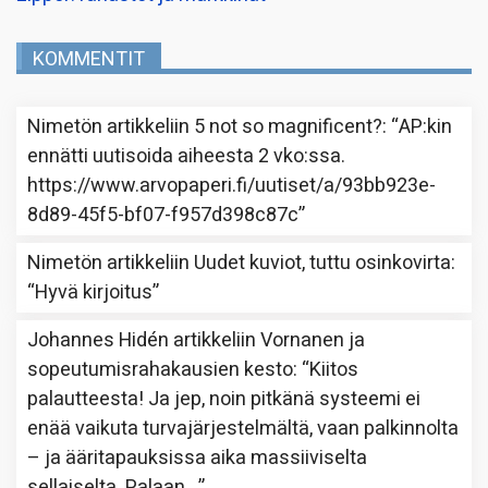
KOMMENTIT
Nimetön
artikkeliin
5 not so magnificent?
: “
AP:kin
ennätti uutisoida aiheesta 2 vko:ssa.
https://www.arvopaperi.fi/uutiset/a/93bb923e-
8d89-45f5-bf07-f957d398c87c
”
Nimetön
artikkeliin
Uudet kuviot, tuttu osinkovirta
:
“
Hyvä kirjoitus
”
Johannes Hidén
artikkeliin
Vornanen ja
sopeutumisrahakausien kesto
: “
Kiitos
palautteesta! Ja jep, noin pitkänä systeemi ei
enää vaikuta turvajärjestelmältä, vaan palkinnolta
– ja ääritapauksissa aika massiiviselta
sellaiselta. Palaan…
”