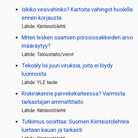
Iskikö vesivahinko? Kartoita vahingot huolella
ennen korjausta
Lähde: Kiinteistölehti
Miten lesken saamien pörssi­osakkeiden arvo
määräytyy?
Lähde: Taloustaito/verot
Tekoäly loi juuri viruksia, joita ei löydy
luonnosta
Lähde: YLE tiede
Riskirakenne parvekekaiteessa? Varmista
tarkastajan ammattitaito
Lähde: Kiinteistölehti
Tutkimus osoittaa: Suomen Kiinteistölehteä
luetaan kauan ja tarkasti