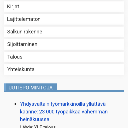
Kirjat
Lajittelematon
Salkun rakenne
Sijoittaminen
Talous
Yhteiskunta
UUTISPOIMINTOJA
Yhdysvaltain työmarkkinoilla yllättävä
käänne: 23 000 työpaikkaa vähemmän
heinäkuussa
Lähde: YLE talous