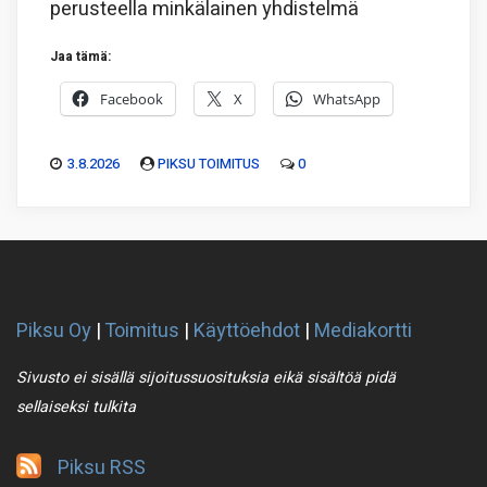
perusteella minkälainen yhdistelmä
Jaa tämä:
Facebook
X
WhatsApp
3.8.2026
PIKSU TOIMITUS
0
Piksu Oy
|
Toimitus
|
Käyttöehdot
|
Mediakortti
Sivusto ei sisällä sijoitussuosituksia eikä sisältöä pidä
sellaiseksi tulkita
Piksu RSS