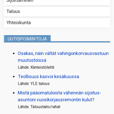
Sijoittaminen
Talous
Yhteiskunta
UUTISPOIMINTOJA
Osakas, näin vältät vahingonkorvausvastuun
muutostöissä
Lähde: Kiinteistölehti
Teollisuus kasvoi kesäkuussa
Lähde: YLE talous
Mistä pääoma­tuloista vähennän sijoitus­
asuntoni vuosikorjaus­remontin kulut?
Lähde: Taloustaito/rahat