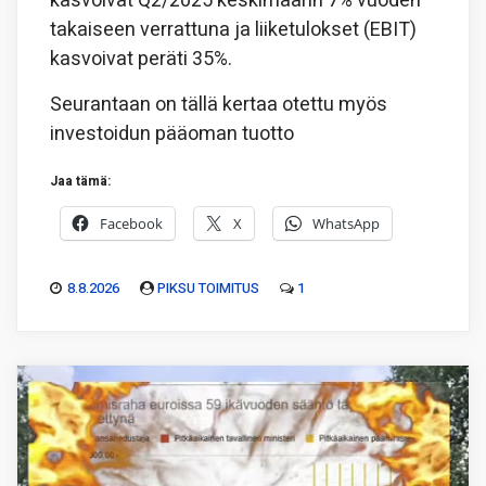
kasvoivat Q2/2025 keskimäärin 7% vuoden
takaiseen verrattuna ja liiketulokset (EBIT)
kasvoivat peräti 35%.
Seurantaan on tällä kertaa otettu myös
investoidun pääoman tuotto
Jaa tämä:
Facebook
X
WhatsApp
8.8.2026
PIKSU TOIMITUS
1