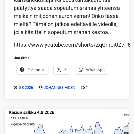
Kansanedustaja voi eduskuntakautensa
päätyttyä saada sopeutumisrahaa yhteensä
melkein miljoonan euron verran! Onko tässä
mieltä? Tämä on jatkoa edeltävälle videolle,
jolla käsittelin sopeutumisrahan kestoa.
https://www.youtube.com/shorts/ZqGmUiUZ7P8
Jaa tämä:
Facebook
X
WhatsApp
5.8.2026
JOHANNES HIDÉN
1