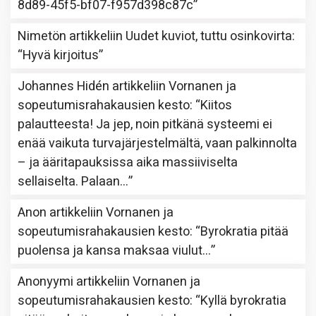
8d89-45f5-bf07-f957d398c87c
”
Nimetön
artikkeliin
Uudet kuviot, tuttu osinkovirta
:
“
Hyvä kirjoitus
”
Johannes Hidén
artikkeliin
Vornanen ja
sopeutumisrahakausien kesto
: “
Kiitos
palautteesta! Ja jep, noin pitkänä systeemi ei
enää vaikuta turvajärjestelmältä, vaan palkinnolta
– ja ääritapauksissa aika massiiviselta
sellaiselta. Palaan…
”
Anon
artikkeliin
Vornanen ja
sopeutumisrahakausien kesto
: “
Byrokratia pitää
puolensa ja kansa maksaa viulut…
”
Anonyymi
artikkeliin
Vornanen ja
sopeutumisrahakausien kesto
: “
Kyllä byrokratia