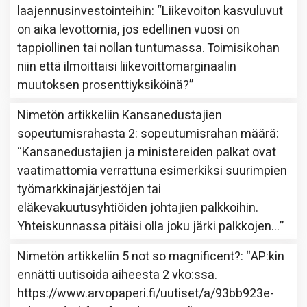
laajennusinvestointeihin
: “
Liikevoiton kasvuluvut
on aika levottomia, jos edellinen vuosi on
tappiollinen tai nollan tuntumassa. Toimisikohan
niin että ilmoittaisi liikevoittomarginaalin
muutoksen prosenttiyksiköinä?
”
Nimetön
artikkeliin
Kansanedustajien
sopeutumisrahasta 2: sopeutumisrahan määrä
:
“
Kansanedustajien ja ministereiden palkat ovat
vaatimattomia verrattuna esimerkiksi suurimpien
työmarkkinajärjestöjen tai
eläkevakuutusyhtiöiden johtajien palkkoihin.
Yhteiskunnassa pitäisi olla joku järki palkkojen…
”
Nimetön
artikkeliin
5 not so magnificent?
: “
AP:kin
ennätti uutisoida aiheesta 2 vko:ssa.
https://www.arvopaperi.fi/uutiset/a/93bb923e-