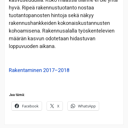
kasvuseuduilla. Koko maassa tilanne ei ole yhtä
hyvä. Ripeä rakennustuotanto nostaa
tuotantopanosten hintoja sekä näkyy
rakennushankkeiden kokonaiskustannusten
kohoamisena. Rakennusalalla työskentelevien
määrän kasvun odotetaan hidastuvan
loppuvuoden aikana.
Rakentaminen 2017–2018
Jaa tämä:
Facebook
X
WhatsApp