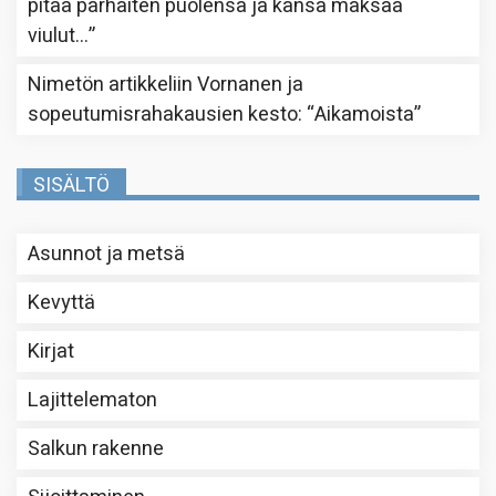
pitää parhaiten puolensa ja kansa maksaa
viulut…
”
Nimetön
artikkeliin
Vornanen ja
sopeutumisrahakausien kesto
: “
Aikamoista
”
SISÄLTÖ
Asunnot ja metsä
Kevyttä
Kirjat
Lajittelematon
Salkun rakenne