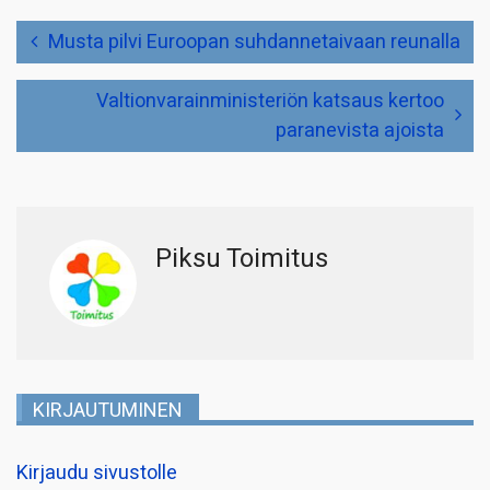
Artikkelien
Musta pilvi Euroopan suhdannetaivaan reunalla
selaus
Valtionvarainministeriön katsaus kertoo
paranevista ajoista
Piksu Toimitus
KIRJAUTUMINEN
Kirjaudu sivustolle