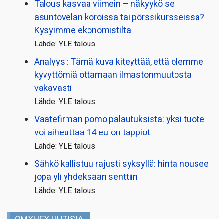
Talous kasvaa viimein – näkyykö se
asuntovelan koroissa tai pörssi­kursseissa?
Kysyimme ekonomistilta
Lähde: YLE talous
Analyysi: Tämä kuva kiteyttää, että olemme
kyvyttömiä ottamaan ilmaston­muutosta
vakavasti
Lähde: YLE talous
Vaatefirman pomo palautuksista: yksi tuote
voi aiheuttaa 14 euron tappiot
Lähde: YLE talous
Sähkö kallistuu rajusti syksyllä: hinta nousee
jopa yli yhdeksään senttiin
Lähde: YLE talous