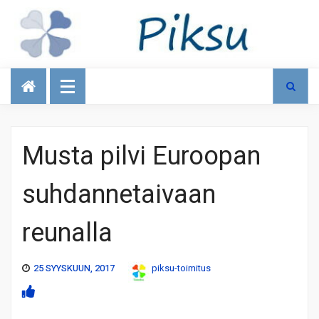
Talous
Musta pilvi Euroopan
suhdannetaivaan
reunalla
25 SYYSKUUN, 2017
piksu-toimitus