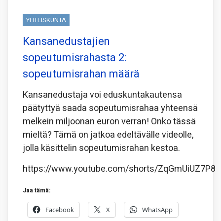
YHTEISKUNTA
Kansanedustajien
sopeutumisrahasta 2:
sopeutumisrahan määrä
Kansanedustaja voi eduskuntakautensa
päätyttyä saada sopeutumisrahaa yhteensä
melkein miljoonan euron verran! Onko tässä
mieltä? Tämä on jatkoa edeltävälle videolle,
jolla käsittelin sopeutumisrahan kestoa.
https://www.youtube.com/shorts/ZqGmUiUZ7P8
Jaa tämä:
Facebook
X
WhatsApp