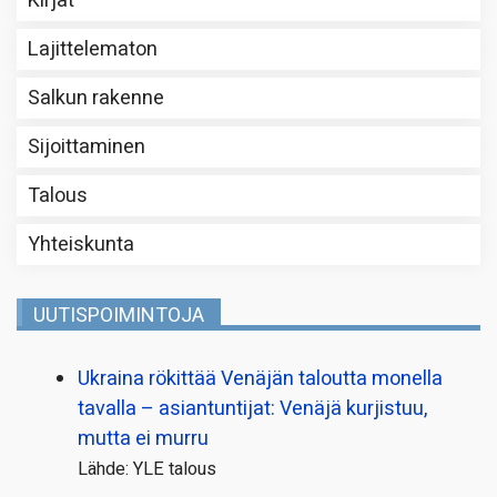
Kirjat
Lajittelematon
Salkun rakenne
Sijoittaminen
Talous
Yhteiskunta
UUTISPOIMINTOJA
Ukraina rökittää Venäjän taloutta monella
tavalla – asiantuntijat: Venäjä kurjistuu,
mutta ei murru
Lähde: YLE talous