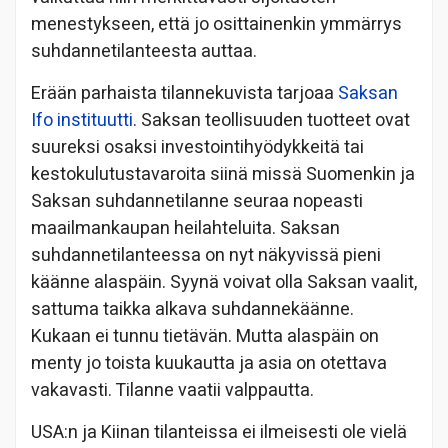
menestykseen, että jo osittainenkin ymmärrys
suhdannetilanteesta auttaa.
Erään parhaista tilannekuvista tarjoaa
Saksan
Ifo instituutti
. Saksan teollisuuden tuotteet ovat
suureksi osaksi investointihyödykkeitä tai
kestokulutustavaroita siinä missä Suomenkin ja
Saksan suhdannetilanne seuraa nopeasti
maailmankaupan heilahteluita. Saksan
suhdannetilanteessa on nyt näkyvissä pieni
käänne alaspäin. Syynä voivat olla Saksan vaalit,
sattuma taikka alkava suhdannekäänne.
Kukaan ei tunnu tietävän. Mutta alaspäin on
menty jo toista kuukautta ja asia on otettava
vakavasti. Tilanne vaatii valppautta.
USA:n ja Kiinan tilanteissa ei ilmeisesti ole vielä