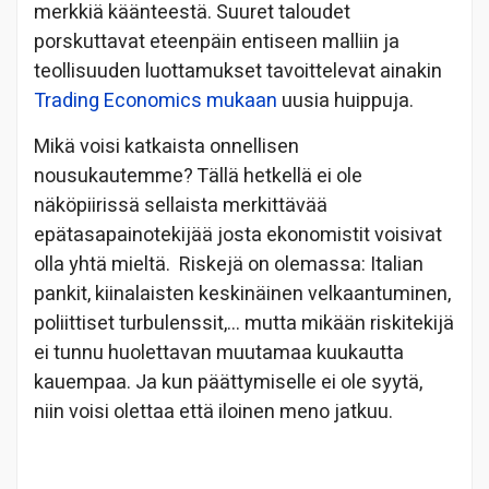
merkkiä käänteestä. Suuret taloudet
porskuttavat eteenpäin entiseen malliin ja
teollisuuden luottamukset tavoittelevat ainakin
Trading Economics mukaan
uusia huippuja.
Mikä voisi katkaista onnellisen
nousukautemme? Tällä hetkellä ei ole
näköpiirissä sellaista merkittävää
epätasapainotekijää josta ekonomistit voisivat
olla yhtä mieltä. Riskejä on olemassa: Italian
pankit, kiinalaisten keskinäinen velkaantuminen,
poliittiset turbulenssit,… mutta mikään riskitekijä
ei tunnu huolettavan muutamaa kuukautta
kauempaa. Ja kun päättymiselle ei ole syytä,
niin voisi olettaa että iloinen meno jatkuu.