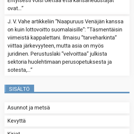
Erityisesti voisi olettaa että kansanedustajat
ovat…
”
J. V. Vahe
artikkeliin
”Naapuruus Venäjän kanssa
on kuin lottovoitto suomalaisille”
: “
Täsmentäisin
viimeistä kappalettani. Ilmaisu ”tarveharkinta”
viittaa järkevyyteen, mutta asia on myös
juridinen. Perustuslaki ”velvoittaa” julkista
sektoria huolehtimaan perusopetuksesta ja
sotesta,…
”
SISÄLTÖ
Asunnot ja metsä
Kevyttä