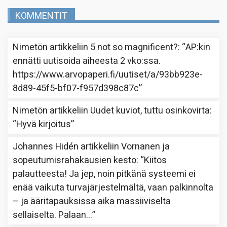
KOMMENTIT
Nimetön
artikkeliin
5 not so magnificent?
: “
AP:kin
ennätti uutisoida aiheesta 2 vko:ssa.
https://www.arvopaperi.fi/uutiset/a/93bb923e-
8d89-45f5-bf07-f957d398c87c
”
Nimetön
artikkeliin
Uudet kuviot, tuttu osinkovirta
:
“
Hyvä kirjoitus
”
Johannes Hidén
artikkeliin
Vornanen ja
sopeutumisrahakausien kesto
: “
Kiitos
palautteesta! Ja jep, noin pitkänä systeemi ei
enää vaikuta turvajärjestelmältä, vaan palkinnolta
– ja ääritapauksissa aika massiiviselta
sellaiselta. Palaan…
”