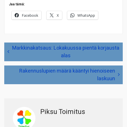
Jaa tämä:
Facebook
X
WhatsApp
Artikkelien
Markkinakatsaus: Lokakuussa pientä korjausta
selaus
alas
Rakennuslupien määrä kääntyi hienoiseen
laskuun
Piksu Toimitus