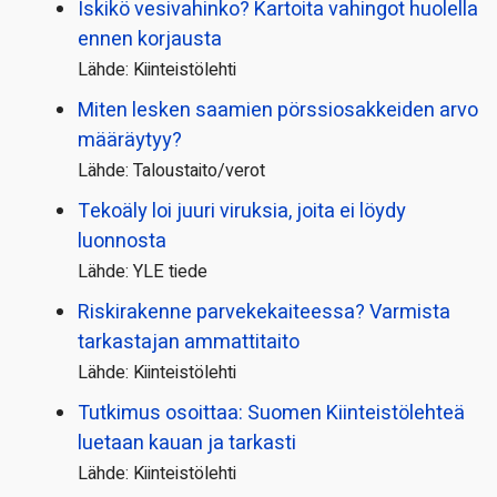
Iskikö vesivahinko? Kartoita vahingot huolella
ennen korjausta
Lähde: Kiinteistölehti
Miten lesken saamien pörssi­osakkeiden arvo
määräytyy?
Lähde: Taloustaito/verot
Tekoäly loi juuri viruksia, joita ei löydy
luonnosta
Lähde: YLE tiede
Riskirakenne parvekekaiteessa? Varmista
tarkastajan ammattitaito
Lähde: Kiinteistölehti
Tutkimus osoittaa: Suomen Kiinteistölehteä
luetaan kauan ja tarkasti
Lähde: Kiinteistölehti