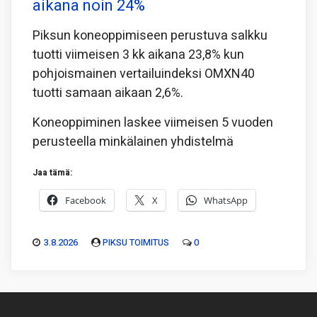
aikana noin 24%
Piksun koneoppimiseen perustuva salkku
tuotti viimeisen 3 kk aikana 23,8% kun
pohjoismainen vertailuindeksi OMXN40
tuotti samaan aikaan 2,6%.
Koneoppiminen laskee viimeisen 5 vuoden
perusteella minkälainen yhdistelmä
Jaa tämä:
Facebook
X
WhatsApp
3.8.2026
PIKSU TOIMITUS
0