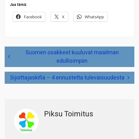
Jaa tämä:
Facebook
X
WhatsApp
Artikkelien
Suomen osakkeet kuuluvat maailman
selaus
edullisimpiin
Sijoittajaskifiä – 4 ennustetta tulevaisuudesta
Piksu Toimitus