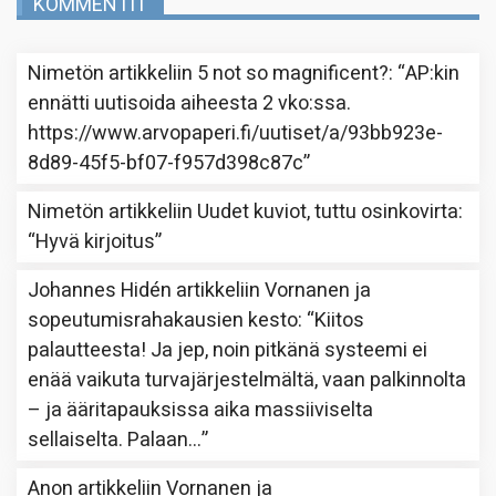
KOMMENTIT
Nimetön
artikkeliin
5 not so magnificent?
: “
AP:kin
ennätti uutisoida aiheesta 2 vko:ssa.
https://www.arvopaperi.fi/uutiset/a/93bb923e-
8d89-45f5-bf07-f957d398c87c
”
Nimetön
artikkeliin
Uudet kuviot, tuttu osinkovirta
:
“
Hyvä kirjoitus
”
Johannes Hidén
artikkeliin
Vornanen ja
sopeutumisrahakausien kesto
: “
Kiitos
palautteesta! Ja jep, noin pitkänä systeemi ei
enää vaikuta turvajärjestelmältä, vaan palkinnolta
– ja ääritapauksissa aika massiiviselta
sellaiselta. Palaan…
”
Anon
artikkeliin
Vornanen ja