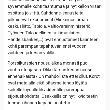
syvemmälle kohti taantumaa ja nyt kellon viisari
osoittaa jo viittä. Suhdanne-ennusteita
julkaisevat ekonomistit (Elinkeinoelämän
keskusliitto, Tapiola, Valtiovarainministeriö,
Työväen Taloudellinen tutkimuslaitos,
Handelsbanken,…) ovat ennustaneet käänteen
kohti parempaa tapahtuvan ensi vuoden
vaihteen ja kesän välillä.
Pörssikurssien nousu alkaa monasti puoli
vuotta etuajassa. Oliko tämän kesän nousu
ennenaikaista? On mahdollista ettei ollut. Korot
ovat matalalla eikä pääoma tahdo löytää
kaikelle löysälle likviditeetille parempaa
sijoituskohdetta. Osakkeilla on nyt likviditeetin
tuomaa ihanan kepeää nostetta.