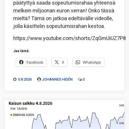
päätyttyä saada sopeutumisrahaa yhteensä
melkein miljoonan euron verran! Onko tässä
mieltä? Tämä on jatkoa edeltävälle videolle,
jolla käsittelin sopeutumisrahan kestoa.
https://www.youtube.com/shorts/ZqGmUiUZ7P8
Jaa tämä:
Facebook
X
WhatsApp
5.8.2026
JOHANNES HIDÉN
0