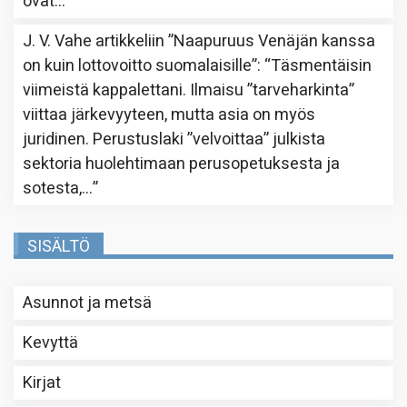
ovat…
”
J. V. Vahe
artikkeliin
”Naapuruus Venäjän kanssa
on kuin lottovoitto suomalaisille”
: “
Täsmentäisin
viimeistä kappalettani. Ilmaisu ”tarveharkinta”
viittaa järkevyyteen, mutta asia on myös
juridinen. Perustuslaki ”velvoittaa” julkista
sektoria huolehtimaan perusopetuksesta ja
sotesta,…
”
SISÄLTÖ
Asunnot ja metsä
Kevyttä
Kirjat