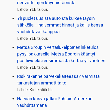
neuvottelujen käynnistämistä
Lähde: YLE talous
Yli puolet uusista autoista kulkee täysin
sähköllä – halvemmat hinnat ja kallis bensa
vauhdittavat kauppaa
Lähde: YLE talous
Metsä Groupin vertailu­kelpoinen liiketulos
pysyi pakkasella, Metsä Boardin kääntyi
positiiviseksi ensimmäistä kertaa yli vuoteen
Lähde: YLE talous
Riskirakenne parvekekaiteessa? Varmista
tarkastajan ammattitaito
Lähde: Kiinteistölehti
Harvian kasvu jatkui Pohjois-Amerikan
vauhdittamana