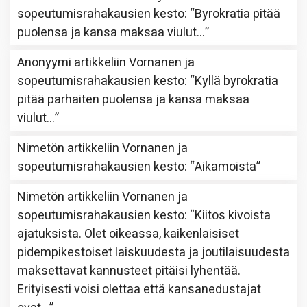
sopeutumisrahakausien kesto
: “
Byrokratia pitää
puolensa ja kansa maksaa viulut…
”
Anonyymi
artikkeliin
Vornanen ja
sopeutumisrahakausien kesto
: “
Kyllä byrokratia
pitää parhaiten puolensa ja kansa maksaa
viulut…
”
Nimetön
artikkeliin
Vornanen ja
sopeutumisrahakausien kesto
: “
Aikamoista
”
Nimetön
artikkeliin
Vornanen ja
sopeutumisrahakausien kesto
: “
Kiitos kivoista
ajatuksista. Olet oikeassa, kaikenlaisiset
pidempikestoiset laiskuudesta ja joutilaisuudesta
maksettavat kannusteet pitäisi lyhentää.
Erityisesti voisi olettaa että kansanedustajat