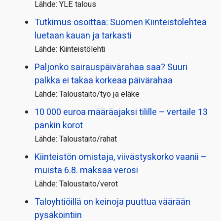
Lähde: YLE talous
Tutkimus osoittaa: Suomen Kiinteistölehteä
luetaan kauan ja tarkasti
Lähde: Kiinteistölehti
Paljonko sairauspäivä­rahaa saa? Suuri
palkka ei takaa korkeaa päivärahaa
Lähde: Taloustaito/työ ja eläke
10 000 euroa määräajaksi tilille – vertaile 13
pankin korot
Lähde: Taloustaito/rahat
Kiinteistön omistaja, viivästyskorko vaanii –
muista 6.8. maksaa verosi
Lähde: Taloustaito/verot
Taloyhtiöillä on keinoja puuttua väärään
pysäköintiin