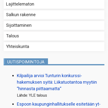
Lajittelematon
Salkun rakenne
Sijoittaminen
Talous
Yhteiskunta
UUTISPOIMINTOJA
Kilpailija arvioi Tunturin konkurssi­
hakemuksen syitä: Liikatuotantoa myytiin
”hinnasta piittaamatta”
Lähde: YLE talous
Espoon kaupungin­hallitukselle esitetään yt-