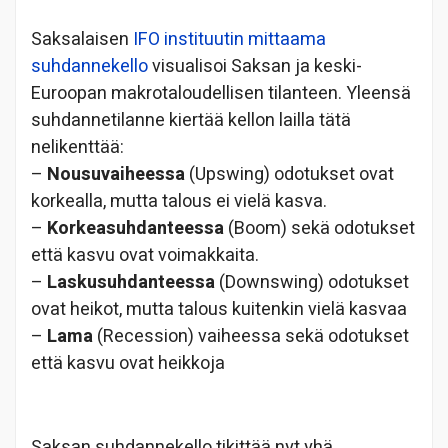
Saksalaisen
IFO instituutin mittaama
suhdannekello
visualisoi Saksan ja keski-
Euroopan makrotaloudellisen tilanteen. Yleensä
suhdannetilanne kiertää kellon lailla tätä
nelikenttää:
–
Nousuvaiheessa
(Upswing) odotukset ovat
korkealla, mutta talous ei vielä kasva.
–
Korkeasuhdanteessa
(Boom) sekä odotukset
että kasvu ovat voimakkaita.
–
Laskusuhdanteessa
(Downswing) odotukset
ovat heikot, mutta talous kuitenkin vielä kasvaa
–
Lama
(Recession) vaiheessa sekä odotukset
että kasvu ovat heikkoja
Saksan suhdannekello tikittää nyt yhä