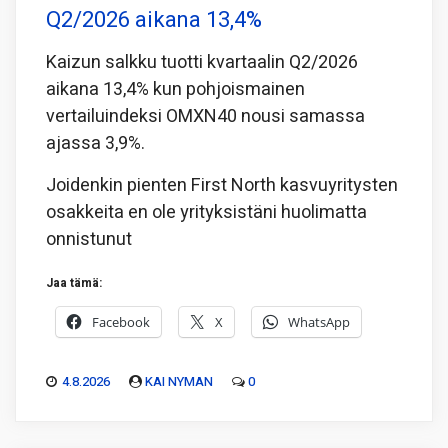
Q2/2026 aikana 13,4%
Kaizun salkku tuotti kvartaalin Q2/2026
aikana 13,4% kun pohjoismainen
vertailuindeksi OMXN40 nousi samassa
ajassa 3,9%.
Joidenkin pienten First North kasvuyritysten
osakkeita en ole yrityksistäni huolimatta
onnistunut
Jaa tämä:
Facebook
X
WhatsApp
4.8.2026
KAI NYMAN
0