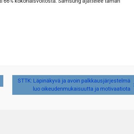
tti 66% kokonaisvoitosta. Samsung ajattelee tämän
STTK: Läpinäkyvä ja avoin palkkausjärjestelmä
luo oikeudenmukaisuutta ja motivaatiota