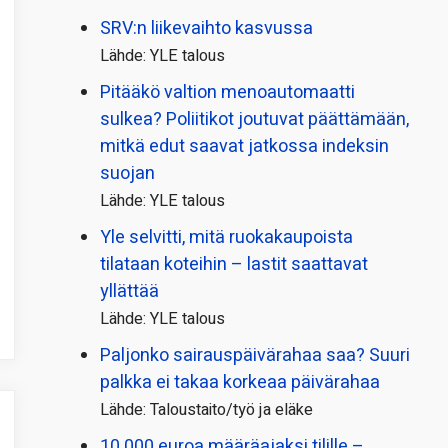
SRV:n liikevaihto kasvussa
Lähde: YLE talous
Pitääkö valtion menoautomaatti
sulkea? Poliitikot joutuvat päättämään,
mitkä edut saavat jatkossa indeksin
suojan
Lähde: YLE talous
Yle selvitti, mitä ruokakaupoista
tilataan koteihin – lastit saattavat
yllättää
Lähde: YLE talous
Paljonko sairauspäivä­rahaa saa? Suuri
palkka ei takaa korkeaa päivärahaa
Lähde: Taloustaito/työ ja eläke
10 000 euroa määräajaksi tilille –