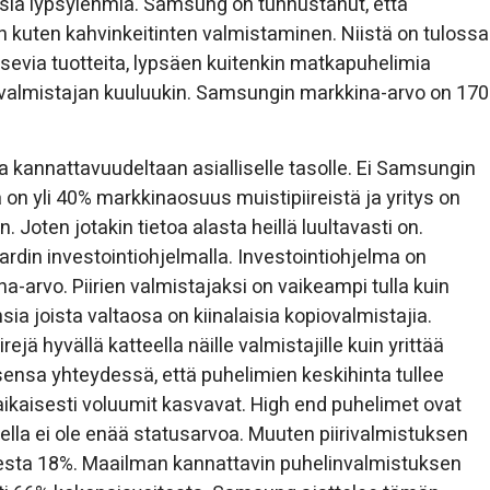
usia lypsylehmiä. Samsung on tunnustanut, että
n kuten kahvinkeitinten valmistaminen. Niistä on tulossa
nousevia tuotteita, lypsäen kuitenkin matkapuhelimia
valmistajan kuuluukin. Samsungin markkina-arvo on 170
sa kannattavuudeltaan asialliselle tasolle. Ei Samsungin
lä on yli 40% markkinaosuus muistipiireistä ja yritys on
 Joten jotakin tietoa alasta heillä luultavasti on.
rdin investointiohjelmalla. Investointiohjelma on
arvo. Piirien valmistajaksi on vaikeampi tulla kuin
ia joista valtaosa on kiinalaisia kopiovalmistajia.
ä hyvällä katteella näille valmistajille kuin yrittää
ksensa yhteydessä, että puhelimien keskihinta tullee
kaisesti voluumit kasvavat. High end puhelimet ovat
ella ei ole enää statusarvoa. Muuten piirivalmistuksen
ksesta 18%. Maailman kannattavin puhelinvalmistuksen