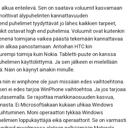
un alkua enteilevä. Sen on saatava voluumit kasvamaan
lmoittivat älypuhelinten kannattavuuden
end puhelimet tyydyttävät jo lähes kaikkien tarpeet,
kit ostavat high end puhelimia. Voluumit ovat kuitenkin
pienenä toimijana vaikea päästä tekemään kannattavaa
ekin alkaa panostamaan. Antoihan HTC:kin
uurempi toimija kuin Nokia. Tabletti-puute on kanssa
uhelimen käyttöliittymä. Ja sen jälkeen ei mielellään
ä. Näin on käynyt ainakin minulle.
 niin ei winphone ole juuri missään edes vaihtoehtona.
eri ei edes tarjoa WinPhone vaihtoehtoa. Ja jos tarjoaa
 sutasemalla. Se rajoittaa markkinaosuuden kasvua,
lmasta. Ei Microsoftiakaan kukaan uhkaa Windows
ihtuminen. Moni operaattori tykkää Windows
helimien loppukäyttäjiä eikä operaattorit. Se on varmasti