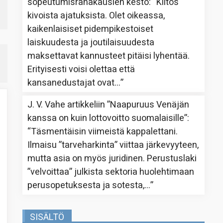
sopeutumisrahakausien kesto
: “
Kiitos
kivoista ajatuksista. Olet oikeassa,
kaikenlaisiset pidempikestoiset
laiskuudesta ja joutilaisuudesta
maksettavat kannusteet pitäisi lyhentää.
Erityisesti voisi olettaa että
kansanedustajat ovat…
”
J. V. Vahe
artikkeliin
”Naapuruus Venäjän
kanssa on kuin lottovoitto suomalaisille”
:
“
Täsmentäisin viimeistä kappalettani.
Ilmaisu ”tarveharkinta” viittaa järkevyyteen,
mutta asia on myös juridinen. Perustuslaki
”velvoittaa” julkista sektoria huolehtimaan
perusopetuksesta ja sotesta,…
”
SISÄLTÖ