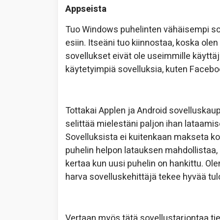
Appseista
Tuo Windows puhelinten vähäisempi sov
esiin. Itseäni tuo kiinnostaa, koska olen 
sovellukset eivät ole useimmille käyttäji
käytetyimpiä sovelluksia, kuten Faceb
Tottakai Applen ja Android sovelluskau
selittää mielestäni paljon ihan lataami
Sovelluksista ei kuitenkaan makseta ko
puhelin helpon latauksen mahdollistaa, 
kertaa kun uusi puhelin on hankittu. Ol
harva sovelluskehittäjä tekee hyvää tu
Vertaan myös tätä sovellustarjontaa tie