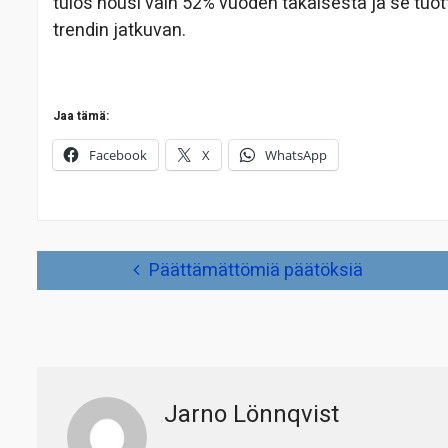
tulos nousi vain 52% vuoden takaisesta ja se tuo
trendin jatkuvan.
Jaa tämä:
Facebook
X
WhatsApp
Artikkelien
Päättämättömiä päätöksiä
selaus
Jarno Lönnqvist