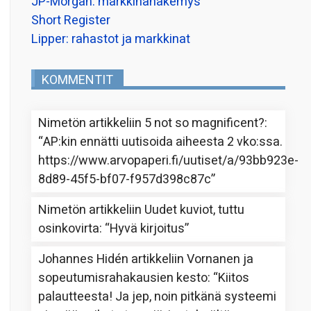
JP-Morgan: markkinanäkemys
Short Register
Lipper: rahastot ja markkinat
KOMMENTIT
Nimetön
artikkeliin
5 not so magnificent?
:
“
AP:kin ennätti uutisoida aiheesta 2 vko:ssa.
https://www.arvopaperi.fi/uutiset/a/93bb923e-
8d89-45f5-bf07-f957d398c87c
”
Nimetön
artikkeliin
Uudet kuviot, tuttu
osinkovirta
: “
Hyvä kirjoitus
”
Johannes Hidén
artikkeliin
Vornanen ja
sopeutumisrahakausien kesto
: “
Kiitos
palautteesta! Ja jep, noin pitkänä systeemi