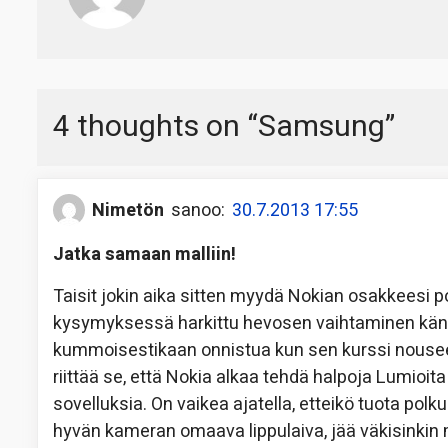
4 thoughts on “
Samsung
”
Nimetön
sanoo:
30.7.2013 17:55
Jatka samaan malliin!
Taisit jokin aika sitten myydä Nokian osakkeesi poi
kysymyksessä harkittu hevosen vaihtaminen kännyk
kummoisestikaan onnistua kun sen kurssi nousee
riittää se, että Nokia alkaa tehdä halpoja Lumioita
sovelluksia. On vaikea ajatella, etteikö tuota pol
hyvän kameran omaava lippulaiva, jää väkisinkin 