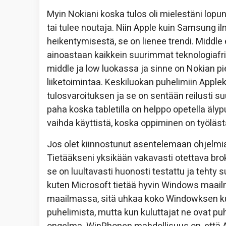
Myin Nokiani koska tulos oli mielestäni lop
tai tulee noutaja. Niin Apple kuin Samsung i
heikentymisestä, se on lienee trendi. Middle 
ainoastaan kaikkein suurimmat teknologiafrii
middle ja low luokassa ja sinne on Nokian 
liiketoimintaa. Keskiluokan puhelimiin Appl
tulosvaroituksen ja se on sentään reilusti s
paha koska tabletilla on helppo opetella älyp
vaihda käyttistä, koska oppiminen on työläst
Jos olet kiinnostunut asentelemaan ohjelmia
Tietääkseni yksikään vakavasti otettava brok
se on luultavasti huonosti testattu ja tehty
kuten Microsoft tietää hyvin Windows maai
maailmassa, sitä uhkaa koko Windowksen ku
puhelimista, mutta kun kuluttajat ne ovat pu