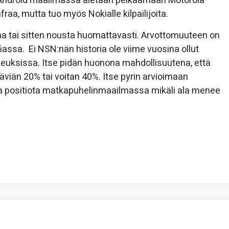
 Android maailmassa aletaan pelkäämään Motorola
raa, mutta tuo myös Nokialle kilpailijoita.
ana tai sitten nousta huomattavasti. Arvottomuuteen on
fiassa. Ei NSN:nän historia ole viime vuosina ollut
keuksissa. Itse pidän huonona mahdollisuutena, että
viän 20% tai voitan 40%. Itse pyrin arvioimaan
 olla positiota matkapuhelinmaailmassa mikäli ala menee