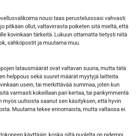
ellusvalikoima nousi taas perusteluissasi vahvasti
jo pitkään ollut, valtavirrasta poiketen sitä mieltä, että
lle kovinkaan tärkeitä. Lukuun ottamatta tietysti niitä
ook, sähköpostit ja muutama muu.
ppojen latausmäärät ovat valtavan suuria, mutta tätä
sen helppous sekä suuret määrät myytyjä laitteita.
vinkaan usein, tai merkittävää summaa, joten kun
sitä varmasti kokeillaan pari kertaa, tai parikymmentä
en myös uutisista saanut sen käsityksen, että hyvin
losta. Muutama tekee erinomaista, mutta valtaosa ei.
tokoneen käyttäjiin, koska siltä puolelta on pidempi