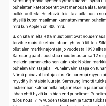
Samsung monialayhtiönä yrittää aidosti löytää u
puhelinten kateprosentit ovat menossa alas, aiva
bulkkituotteita. He etsivät toisilta aloilta uusia 
täysillä kuten maailman kannattavimman puhelin
mrd kun Applen on 400 mrd.
S. on sitä mieltä, että muistipiirit ovat nousemas
tarvitse muistiliiketoimintaan tyhjästä lähteä. Sil
ollut alan markkinajohtaja jo vuodesta 1993 alkaen.
Samsung päätti uudistaa muistintuotansa 12 milja
melkein samankokoinen kuin koko Nokian markkina-
puhelinvalmistajaksi. Puhelinvalmistajia on tuhans
Nämä painavat hintoja alas. On parempi myydä piirej
myydä ylihintaisia luureja. Samsung ilmoitti tulo
laskemaan kolmannella neljänneksellä ja samanai
lähes yhtä hyviä kuin high end puhelimet. Puhelim
tulos nousi 71% vuoden takaiseen ja tuotti tulo