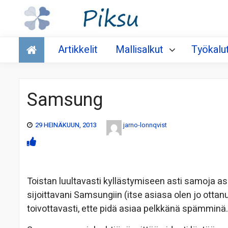
Talous
Artikkelit
Mallisalkut
Työkalu
Samsung
29 HEINÄKUUN, 2013
jarno-lonnqvist
Toistan luultavasti kyllästymiseen asti samoja as
sijoittavani Samsungiin (itse asiasa olen jo ottanut
toivottavasti, ette pidä asiaa pelkkänä spämminä.