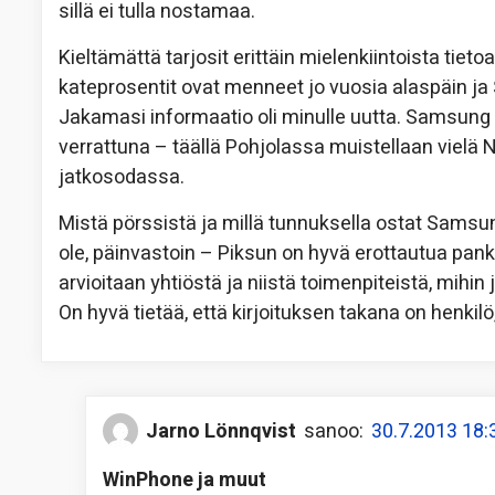
sillä ei tulla nostamaa.
Kieltämättä tarjosit erittäin mielenkiintoista tie
kateprosentit ovat menneet jo vuosia alaspäin ja
Jakamasi informaatio oli minulle uutta. Samsung
verrattuna – täällä Pohjolassa muistellaan viel
jatkosodassa.
Mistä pörssistä ja millä tunnuksella ostat Samsu
ole, päinvastoin – Piksun on hyvä erottautua pankk
arvioitaan yhtiöstä ja niistä toimenpiteistä, mihin
On hyvä tietää, että kirjoituksen takana on henkilö
Jarno Lönnqvist
sanoo:
30.7.2013 18:
WinPhone ja muut