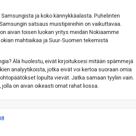
toa Samsungista ja koko kännykkäalasta. Puhelinten
 Samsungin satsaus muistipiireihin on vaikuttavaa.
 on aivan toisen luokan yritys meidän Nokiaamme
ä Nokian mahtiaikaa ja Suur-Suomen tekemistä
ngia? Älä huolestu, eivät kirjoituksesi mitään spämmejä
ien analyytikoista, jotka eivät voi kertoa suoraan omia
 johtopäätökset lopulta vievät. Jatka samaan tyyliin vain.
, jolla on aivan oikeasti omat rahat liossa.
38