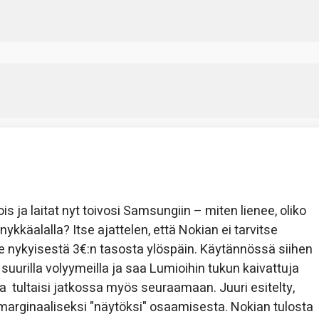
s ja laitat nyt toivosi Samsungiin – miten lienee, oliko
käalalla? Itse ajattelen, että Nokian ei tarvitse
 nykyisestä 3€:n tasosta ylöspäin. Käytännössä siihen
 suurilla volyymeilla ja saa Lumioihin tukun kaivattuja
kua tultaisi jatkossa myös seuraamaan. Juuri esitelty,
marginaaliseksi "näytöksi" osaamisesta. Nokian tulosta