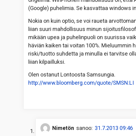
ongelma. WinPhonen mahdollisuus on, että
(Google) puhelimia. Se kasvattaa windows inf
Nokia on kuin optio, se voi raueta arvottom
liian suuri mahdollisuus minun sijoitusfiloso
mikään upea ja puhelinpuoli on suurissa vai
häviän kaiken tai voitan 100%. Mieluummin hä
riski/tuotto suhdetta ja minulla ei tarvitse
liian kilpailluksi.
Olen ostanut Lontoosta Samsungia.
http://www.bloomberg.com/quote/SMSN:LI
Nimetön
sanoo:
31.7.2013 09:46