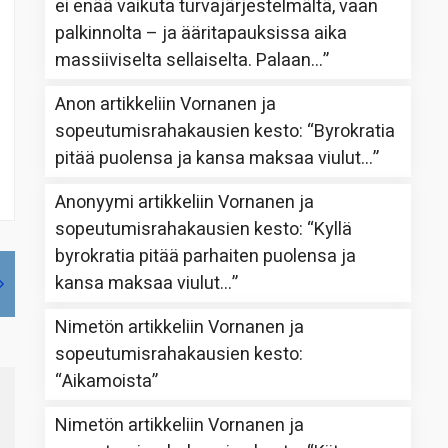
ei enää vaikuta turvajärjestelmältä, vaan
palkinnolta – ja ääritapauksissa aika
massiiviselta sellaiselta. Palaan…
”
Anon
artikkeliin
Vornanen ja
sopeutumisrahakausien kesto
: “
Byrokratia
pitää puolensa ja kansa maksaa viulut…
”
Anonyymi
artikkeliin
Vornanen ja
sopeutumisrahakausien kesto
: “
Kyllä
byrokratia pitää parhaiten puolensa ja
kansa maksaa viulut…
”
Nimetön
artikkeliin
Vornanen ja
sopeutumisrahakausien kesto
:
“
Aikamoista
”
Nimetön
artikkeliin
Vornanen ja