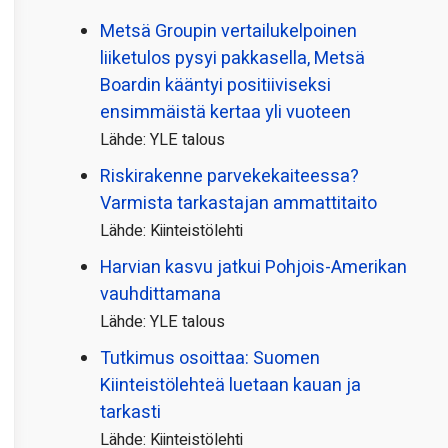
Metsä Groupin vertailu­kelpoinen
liiketulos pysyi pakkasella, Metsä
Boardin kääntyi positiiviseksi
ensimmäistä kertaa yli vuoteen
Lähde: YLE talous
Riskirakenne parvekekaiteessa?
Varmista tarkastajan ammattitaito
Lähde: Kiinteistölehti
Harvian kasvu jatkui Pohjois-Amerikan
vauhdittamana
Lähde: YLE talous
Tutkimus osoittaa: Suomen
Kiinteistölehteä luetaan kauan ja
tarkasti
Lähde: Kiinteistölehti