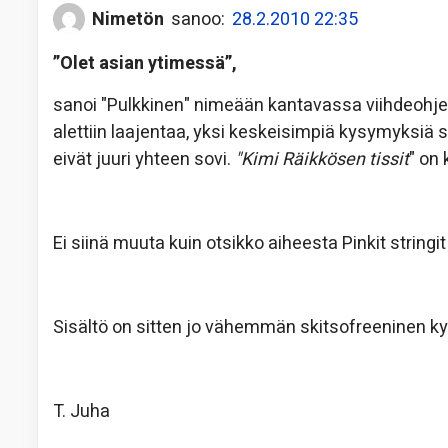
Nimetön
sanoo:
28.2.2010 22:35
”Olet asian ytimessä”,
sanoi "Pulkkinen" nimeään kantavassa viihdeohjel
alettiin laajentaa, yksi keskeisimpiä kysymyksiä s
eivät juuri yhteen sovi.
"Kimi Räikkösen tissit
" on 
Ei siinä muuta kuin otsikko aiheesta Pinkit stringit 
Sisältö on sitten jo vähemmän skitsofreeninen k
T. Juha