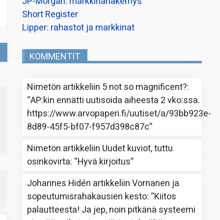
JP-Morgan: markkinanäkemys
Short Register
Lipper: rahastot ja markkinat
KOMMENTIT
Nimetön
artikkeliin
5 not so magnificent?
:
“
AP:kin ennätti uutisoida aiheesta 2 vko:ssa.
https://www.arvopaperi.fi/uutiset/a/93bb923e-
8d89-45f5-bf07-f957d398c87c
”
Nimetön
artikkeliin
Uudet kuviot, tuttu
osinkovirta
: “
Hyvä kirjoitus
”
Johannes Hidén
artikkeliin
Vornanen ja
sopeutumisrahakausien kesto
: “
Kiitos
palautteesta! Ja jep, noin pitkänä systeemi