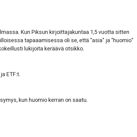
massa. Kun Piksun kirjoittajakuntaa 1,5 vuotta sitten
illoisessa tapaaamisessa oli se, että "asia" ja "huomio"
kokeillusti lukijoita keräävä otsikko.
ja ETF:t.
ysymys, kun huomio kerran on saatu.