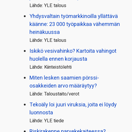
Lähde: YLE talous
Yhdysvaltain työmarkkinoilla yllättävä
käänne: 23 000 työpaikkaa vähemmän
heinäkuussa
Lähde: YLE talous
Iskikö vesivahinko? Kartoita vahingot
huolella ennen korjausta
Lähde: Kiinteistölehti
Miten lesken saamien pörssi­
osakkeiden arvo määräytyy?
Lähde: Taloustaito/verot
Tekoäly loi juuri viruksia, joita ei löydy
luonnosta
Lähde: YLE tiede
Riskirakenne parvekekaiteessa?