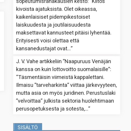
sopeutumisrahakausien kesto
: “
Kiitos
kivoista ajatuksista. Olet oikeassa,
kaikenlaisiset pidempikestoiset
laiskuudesta ja joutilaisuudesta
maksettavat kannusteet pitäisi lyhentää.
Erityisesti voisi olettaa että
kansanedustajat ovat…
”
J. V. Vahe
artikkeliin
”Naapuruus Venäjän
kanssa on kuin lottovoitto suomalaisille”
:
“
Täsmentäisin viimeistä kappalettani.
Ilmaisu ”tarveharkinta” viittaa järkevyyteen,
mutta asia on myös juridinen. Perustuslaki
”velvoittaa” julkista sektoria huolehtimaan
perusopetuksesta ja sotesta,…
”
SISÄLTÖ