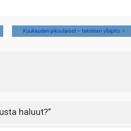
Kuukauden piksulaiset – tekninen ylläpito
musta haluut?
”