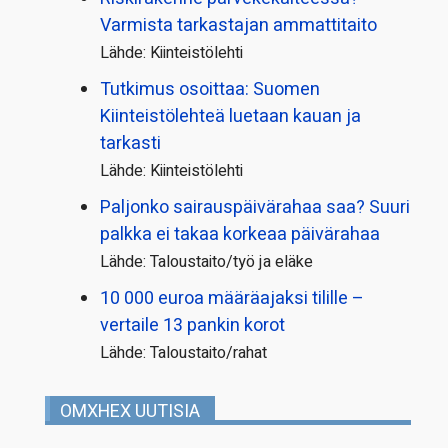
Varmista tarkastajan ammattitaito
Lähde: Kiinteistölehti
Tutkimus osoittaa: Suomen
Kiinteistölehteä luetaan kauan ja
tarkasti
Lähde: Kiinteistölehti
Paljonko sairauspäivä­rahaa saa? Suuri
palkka ei takaa korkeaa päivärahaa
Lähde: Taloustaito/työ ja eläke
10 000 euroa määräajaksi tilille –
vertaile 13 pankin korot
Lähde: Taloustaito/rahat
OMXHEX UUTISIA