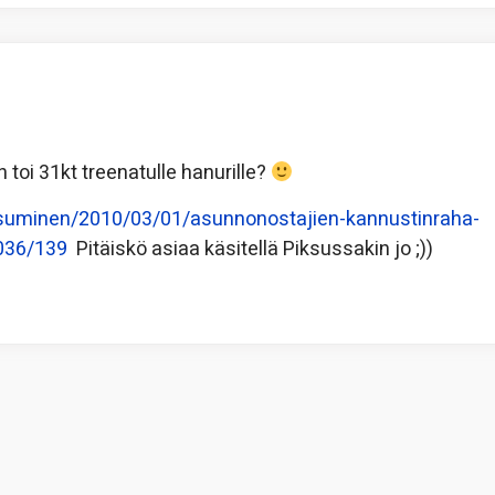
toi 31kt treenatulle hanurille?
asuminen/2010/03/01/asunnonostajien-kannustinraha-
3036/139
Pitäiskö asiaa käsitellä Piksussakin jo ;))