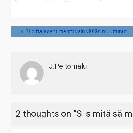
Artikkelien
Sijoittajasentimentti vain vähän muuttunut
selaus
J.Peltomäki
2 thoughts on “
Siis mitä sä 