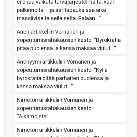
ei enää vaikuta turvajärjestelmältä, vaan
palkinnolta – ja ääritapauksissa aika
massiiviselta sellaiselta. Palaan…
”
Anon
artikkeliin
Vornanen ja
sopeutumisrahakausien kesto
: “
Byrokratia
pitää puolensa ja kansa maksaa viulut…
”
Anonyymi
artikkeliin
Vornanen ja
sopeutumisrahakausien kesto
: “
Kyllä
byrokratia pitää parhaiten puolensa ja
kansa maksaa viulut…
”
Nimetön
artikkeliin
Vornanen ja
sopeutumisrahakausien kesto
:
“
Aikamoista
”
Nimetön
artikkeliin
Vornanen ja