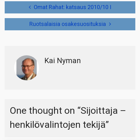
Artikkelien
Omat Rahat: katsaus 2010/10 I
selaus
Ruotsalaisia osakesuosituksia
Kai Nyman
One thought on “
Sijoittaja –
henkilövalintojen tekijä
”