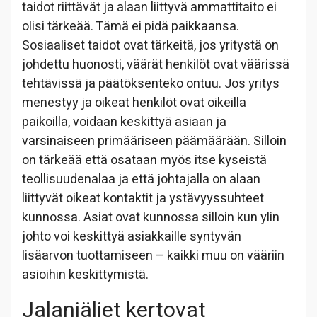
taidot riittävät ja alaan liittyvä ammattitaito ei
olisi tärkeää. Tämä ei pidä paikkaansa.
Sosiaaliset taidot ovat tärkeitä, jos yritystä on
johdettu huonosti, väärät henkilöt ovat väärissä
tehtävissä ja päätöksenteko ontuu. Jos yritys
menestyy ja oikeat henkilöt ovat oikeilla
paikoilla, voidaan keskittyä asiaan ja
varsinaiseen primääriseen päämäärään. Silloin
on tärkeää että osataan myös itse kyseistä
teollisuudenalaa ja että johtajalla on alaan
liittyvät oikeat kontaktit ja ystävyyssuhteet
kunnossa. Asiat ovat kunnossa silloin kun ylin
johto voi keskittyä asiakkaille syntyvän
lisäarvon tuottamiseen – kaikki muu on vääriin
asioihin keskittymistä.
Jalanjäljet kertovat