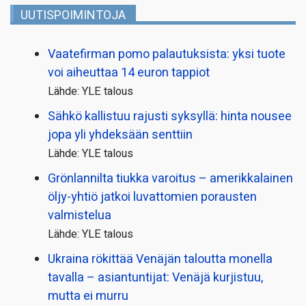
UUTISPOIMINTOJA
Vaatefirman pomo palautuksista: yksi tuote
voi aiheuttaa 14 euron tappiot
Lähde: YLE talous
Sähkö kallistuu rajusti syksyllä: hinta nousee
jopa yli yhdeksään senttiin
Lähde: YLE talous
Grönlannilta tiukka varoitus – amerikkalainen
öljy-yhtiö jatkoi luvattomien porausten
valmistelua
Lähde: YLE talous
Ukraina rökittää Venäjän taloutta monella
tavalla – asiantuntijat: Venäjä kurjistuu,
mutta ei murru