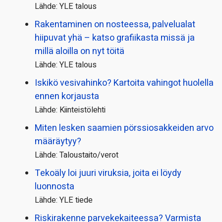
Lähde: YLE talous
Rakentaminen on nosteessa, palvelualat
hiipuvat yhä – katso grafiikasta missä ja
millä aloilla on nyt töitä
Lähde: YLE talous
Iskikö vesivahinko? Kartoita vahingot huolella
ennen korjausta
Lähde: Kiinteistölehti
Miten lesken saamien pörssi­osakkeiden arvo
määräytyy?
Lähde: Taloustaito/verot
Tekoäly loi juuri viruksia, joita ei löydy
luonnosta
Lähde: YLE tiede
Riskirakenne parvekekaiteessa? Varmista