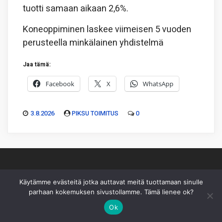
tuotti samaan aikaan 2,6%.
Koneoppiminen laskee viimeisen 5 vuoden
perusteella minkälainen yhdistelmä
Jaa tämä:
Facebook
X
WhatsApp
3.8.2026
PIKSU TOIMITUS
0
Käytämme evästeitä jotka auttavat meitä tuottamaan sinulle
Piksu Oy
|
Toimitus
|
Käyttöehdot
|
Mediakortti
parhaan kokemuksen sivustollamme. Tämä lienee ok?
Ok
Sivusto ei sisällä sijoitussuosituksia eikä sisältöä pidä