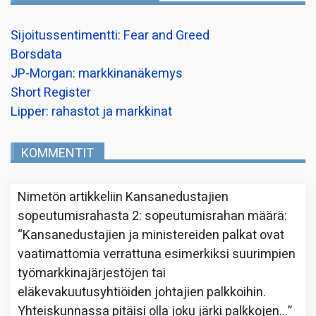
Sijoitussentimentti: Fear and Greed
Borsdata
JP-Morgan: markkinanäkemys
Short Register
Lipper: rahastot ja markkinat
KOMMENTIT
Nimetön
artikkeliin
Kansanedustajien
sopeutumisrahasta 2: sopeutumisrahan määrä
:
“
Kansanedustajien ja ministereiden palkat ovat
vaatimattomia verrattuna esimerkiksi suurimpien
työmarkkinajärjestöjen tai
eläkevakuutusyhtiöiden johtajien palkkoihin.
Yhteiskunnassa pitäisi olla joku järki palkkojen…
”