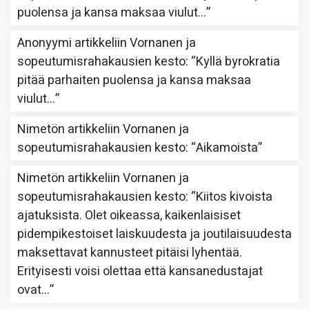
puolensa ja kansa maksaa viulut…
”
Anonyymi
artikkeliin
Vornanen ja
sopeutumisrahakausien kesto
: “
Kyllä byrokratia
pitää parhaiten puolensa ja kansa maksaa
viulut…
”
Nimetön
artikkeliin
Vornanen ja
sopeutumisrahakausien kesto
: “
Aikamoista
”
Nimetön
artikkeliin
Vornanen ja
sopeutumisrahakausien kesto
: “
Kiitos kivoista
ajatuksista. Olet oikeassa, kaikenlaisiset
pidempikestoiset laiskuudesta ja joutilaisuudesta
maksettavat kannusteet pitäisi lyhentää.
Erityisesti voisi olettaa että kansanedustajat
ovat…
”