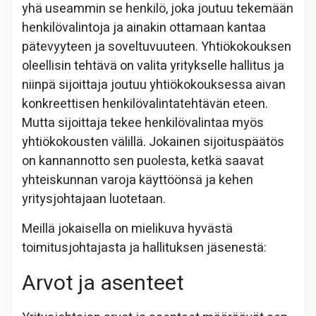
yhä useammin se henkilö, joka joutuu tekemään
henkilövalintoja ja ainakin ottamaan kantaa
pätevyyteen ja soveltuvuuteen. Yhtiökokouksen
oleellisin tehtävä on valita yritykselle hallitus ja
niinpä sijoittaja joutuu yhtiökokouksessa aivan
konkreettisen henkilövalintatehtävän eteen.
Mutta sijoittaja tekee henkilövalintaa myös
yhtiökokousten välillä. Jokainen sijoituspäätös
on kannannotto sen puolesta, ketkä saavat
yhteiskunnan varoja käyttöönsä ja kehen
yritysjohtajaan luotetaan.
Meillä jokaisella on mielikuva hyvästä
toimitusjohtajasta ja hallituksen jäsenestä:
Arvot ja asenteet