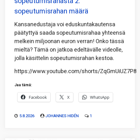
sopeutumisrahasta 2:
sopeutumisrahan määrä
Kansanedustaja voi eduskuntakautensa
päätyttyä saada sopeutumisrahaa yhteensä
melkein miljoonan euron verran! Onko tässä
mieltä? Tämä on jatkoa edeltävälle videolle,
jolla käsittelin sopeutumisrahan kestoa.
https://www.youtube.com/shorts/ZqGmUiUZ7P8
Jaa tämä:
Facebook
X
WhatsApp
5.8.2026
JOHANNES HIDÉN
1