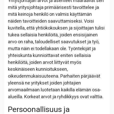
Yritysjohtajan arvot ja asenteet määräävät sen
mitä yritysjohtaja primäärisesti tavoittelee ja
mitä keinoja henkilö on valmis käyttämän
näiden tavoitteiden saavuttamiseksi. Voisi
kuvitella, että yhtiökokouksen ja sijoittajan tulisi
tukea sellaisia henkilöitä, joiden ensisijainen
arvo on raha, taloudelliset saavutukset ja työ,
mutta näin ei todellakaan ole. Työntekijät ja
yhteiskunta kunnioittavat eniten sellaisia
henkilöitä, joiden arvot liittyvät myös
keskinäiseen kunnioitukseen,
oikeudenmukaisuuteena. Parhaiten pärjäävät
yleensä ne yritykset joiden johtajien
arvomaailmaan luotetaan kaikilla elämän osa-
alueilla. Korkeat arvot ja ryhdikkyys ovat valttia.
Persoonallisuus ja