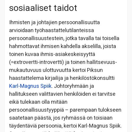
sosiaaliset taidot
Ihmisten ja johtajien persoonallisuutta
arvioidaan työhaastattelutilanteissa
persoonallisuustestein, jotka tavalla tai toisella
hahmottavat ihmisen kahdella akselilla, joista
toinen kuvaa ihmis-asiakeskeisyyttä
(=extrovertti-introvertti) ja toinen hallitsevuus-
mukautuvuus ulottuvuutta kertoi Piksun
haastattelema kirjailija ja henkilöstökonsultti
Karl-Magnus Spiik
. Johtoryhmään ja
hallitukseen valittavien henkilöiden ei tarvitse
eikä tulekaan olla mitään
persoonallisuustyyppiä – parempaan tulokseen
saatetaan päästä, jos ryhmässä on toisiaan
täydentäviä persoonia, kertoi Karl-Magnus Spiik.