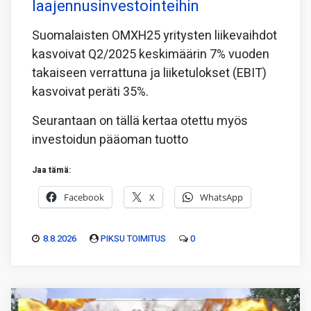
laajennusinvestointeihin
Suomalaisten OMXH25 yritysten liikevaihdot
kasvoivat Q2/2025 keskimäärin 7% vuoden
takaiseen verrattuna ja liiketulokset (EBIT)
kasvoivat peräti 35%.
Seurantaan on tällä kertaa otettu myös
investoidun pääoman tuotto
Jaa tämä:
Facebook
X
WhatsApp
8.8.2026
PIKSU TOIMITUS
0