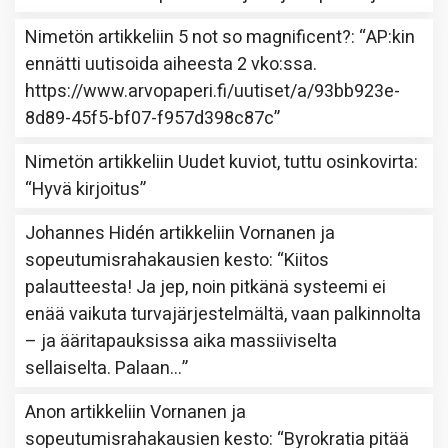
Nimetön
artikkeliin
5 not so magnificent?
: “
AP:kin
ennätti uutisoida aiheesta 2 vko:ssa.
https://www.arvopaperi.fi/uutiset/a/93bb923e-
8d89-45f5-bf07-f957d398c87c
”
Nimetön
artikkeliin
Uudet kuviot, tuttu osinkovirta
:
“
Hyvä kirjoitus
”
Johannes Hidén
artikkeliin
Vornanen ja
sopeutumisrahakausien kesto
: “
Kiitos
palautteesta! Ja jep, noin pitkänä systeemi ei
enää vaikuta turvajärjestelmältä, vaan palkinnolta
– ja ääritapauksissa aika massiiviselta
sellaiselta. Palaan…
”
Anon
artikkeliin
Vornanen ja
sopeutumisrahakausien kesto
: “
Byrokratia pitää