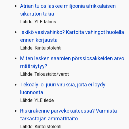
Atrian tulos laskee miljoonia afrikkalaisen
sikaruton takia
Lähde: YLE talous
Iskikö vesivahinko? Kartoita vahingot huolella
ennen korjausta
Lähde: Kiinteistölehti
Miten lesken saamien pörssi­osakkeiden arvo
määräytyy?
Lähde: Taloustaito/verot
Tekoäly loi juuri viruksia, joita ei löydy
luonnosta
Lähde: YLE tiede
Riskirakenne parvekekaiteessa? Varmista
tarkastajan ammattitaito
Lähde: Kiinteistölehti