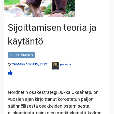
Sijoittamisen teoria ja
käytäntö
SIJOITTAMINEN
29 MARRASKUUN, 2022
j-v-vahe
Nordnetin osakestrategi Jukka Oksaharju on
vuosien ajan kirjoittanut korostetun paljon
säännöllisestä osakkeiden ostamisesta,
allokaatiosta, osinkojen merkityksestä, korkoa