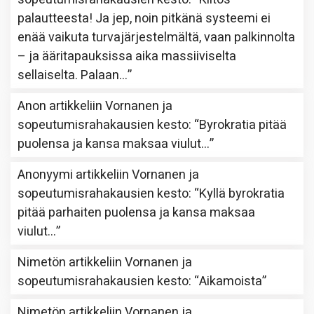
palautteesta! Ja jep, noin pitkänä systeemi ei
enää vaikuta turvajärjestelmältä, vaan palkinnolta
– ja ääritapauksissa aika massiiviselta
sellaiselta. Palaan…
”
Anon
artikkeliin
Vornanen ja
sopeutumisrahakausien kesto
: “
Byrokratia pitää
puolensa ja kansa maksaa viulut…
”
Anonyymi
artikkeliin
Vornanen ja
sopeutumisrahakausien kesto
: “
Kyllä byrokratia
pitää parhaiten puolensa ja kansa maksaa
viulut…
”
Nimetön
artikkeliin
Vornanen ja
sopeutumisrahakausien kesto
: “
Aikamoista
”
Nimetön
artikkeliin
Vornanen ja