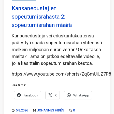
Kansanedustajien
sopeutumisrahasta 2:
sopeutumisrahan määrä
Kansanedustaja voi eduskuntakautensa
päätyttyä saada sopeutumisrahaa yhteensä
melkein miljoonan euron verran! Onko tässä
mieltä? Tämä on jatkoa edeltävälle videolle,
jolla käsittelin sopeutumisrahan kestoa.
https://www.youtube.com/shorts/ZqGmUiUZ7P8
Jaa tämä:
Facebook
X
WhatsApp
5.8.2026
JOHANNES HIDÉN
0