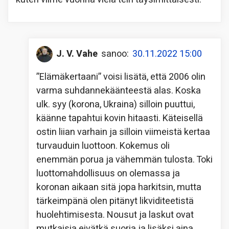
J. V. Vahe
sanoo:
30.11.2022 15:00
”Elämäkertaani” voisi lisätä, että 2006 olin
varma suhdannekäänteestä alas. Koska
ulk. syy (korona, Ukraina) silloin puuttui,
käänne tapahtui kovin hitaasti. Käteisellä
ostin liian varhain ja silloin viimeistä kertaa
turvauduin luottoon. Kokemus oli
enemmän porua ja vähemmän tulosta. Toki
luottomahdollisuus on olemassa ja
koronan aikaan sitä jopa harkitsin, mutta
tärkeimpänä olen pitänyt likviditeetistä
huolehtimisesta. Nousut ja laskut ovat
mutkaisia eivätkä suoria ja lisäksi aina