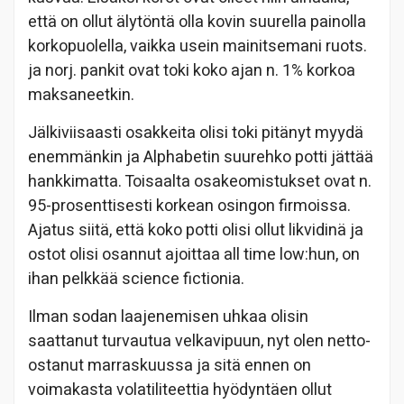
että on ollut älytöntä olla kovin suurella painolla
korkopuolella, vaikka usein mainitsemani ruots.
ja norj. pankit ovat toki koko ajan n. 1% korkoa
maksaneetkin.
Jälkiviisaasti osakkeita olisi toki pitänyt myydä
enemmänkin ja Alphabetin suurehko potti jättää
hankkimatta. Toisaalta osakeomistukset ovat n.
95-prosenttisesti korkean osingon firmoissa.
Ajatus siitä, että koko potti olisi ollut likvidinä ja
ostot olisi osannut ajoittaa all time low:hun, on
ihan pelkkää science fictionia.
Ilman sodan laajenemisen uhkaa olisin
saattanut turvautua velkavipuun, nyt olen netto-
ostanut marraskuussa ja sitä ennen on
voimakasta volatiliteettia hyödyntäen ollut