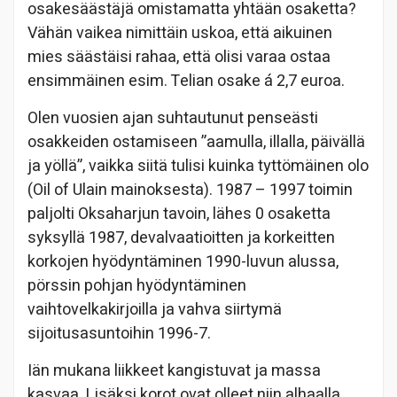
osakesäästäjä omistamatta yhtään osaketta?
Vähän vaikea nimittäin uskoa, että aikuinen
mies säästäisi rahaa, että olisi varaa ostaa
ensimmäinen esim. Telian osake á 2,7 euroa.
Olen vuosien ajan suhtautunut penseästi
osakkeiden ostamiseen ”aamulla, illalla, päivällä
ja yöllä”, vaikka siitä tulisi kuinka tyttömäinen olo
(Oil of Ulain mainoksesta). 1987 – 1997 toimin
paljolti Oksaharjun tavoin, lähes 0 osaketta
syksyllä 1987, devalvaatioitten ja korkeitten
korkojen hyödyntäminen 1990-luvun alussa,
pörssin pohjan hyödyntäminen
vaihtovelkakirjoilla ja vahva siirtymä
sijoitusasuntoihin 1996-7.
Iän mukana liikkeet kangistuvat ja massa
kasvaa. Lisäksi korot ovat olleet niin alhaalla,