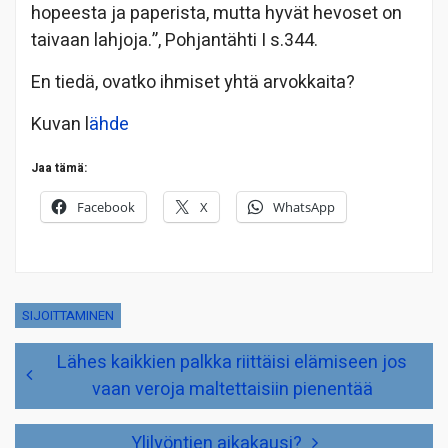
hopeesta ja paperista, mutta hyvät hevoset on
taivaan lahjoja.”, Pohjantähti I s.344.
En tiedä, ovatko ihmiset yhtä arvokkaita?
Kuvan l
ähde
Jaa tämä:
Facebook
X
WhatsApp
SIJOITTAMINEN
Artikkelien
Lähes kaikkien palkka riittäisi elämiseen jos
selaus
vaan veroja maltettaisiin pienentää
Ylilyöntien aikakausi?