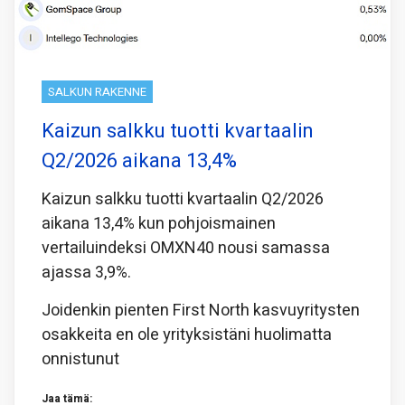
SALKUN RAKENNE
Kaizun salkku tuotti kvartaalin
Q2/2026 aikana 13,4%
Kaizun salkku tuotti kvartaalin Q2/2026
aikana 13,4% kun pohjoismainen
vertailuindeksi OMXN40 nousi samassa
ajassa 3,9%.
Joidenkin pienten First North kasvuyritysten
osakkeita en ole yrityksistäni huolimatta
onnistunut
Jaa tämä: