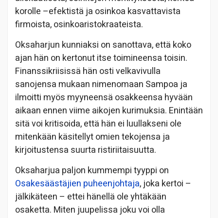
korolle –efektistä ja osinkoa kasvattavista
firmoista, osinkoaristokraateista.
Oksaharjun kunniaksi on sanottava, että koko
ajan hän on kertonut itse toimineensa toisin.
Finanssikriisissä hän osti velkavivulla
sanojensa mukaan nimenomaan Sampoa ja
ilmoitti myös myyneensä osakkeensa hyvään
aikaan ennen viime aikojen kurimuksia. Enintään
sitä voi kritisoida, että hän ei luullakseni ole
mitenkään käsitellyt omien tekojensa ja
kirjoitustensa suurta ristiriitaisuutta.
Oksaharjua paljon kummempi tyyppi on
Osakesäästäjien puheenjohtaja
, joka kertoi –
jälkikäteen – ettei hänellä ole yhtäkään
osaketta. Miten juupelissa joku voi olla