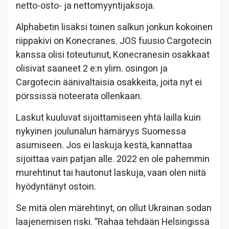
netto-osto- ja nettomyyntijaksoja.
Alphabetin lisäksi toinen salkun jonkun kokoinen
riippakivi on Konecranes. JOS fuusio Cargotecin
kanssa olisi toteutunut, Konecranesin osakkaat
olisivat saaneet 2 e:n ylim. osingon ja
Cargotecin äänivaltaisia osakkeita, joita nyt ei
pörssissä noteerata ollenkaan.
Laskut kuuluvat sijoittamiseen yhtä lailla kuin
nykyinen joulunalun hämäryys Suomessa
asumiseen. Jos ei laskuja kestä, kannattaa
sijoittaa vain patjan alle. 2022 en ole pahemmin
murehtinut tai hautonut laskuja, vaan olen niitä
hyödyntänyt ostoin.
Se mitä olen märehtinyt, on ollut Ukrainan sodan
laajenemisen riski. ”Rahaa tehdään Helsingissä