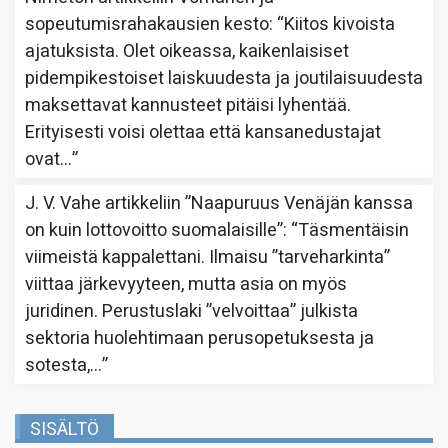
sopeutumisrahakausien kesto
: “
Kiitos kivoista
ajatuksista. Olet oikeassa, kaikenlaisiset
pidempikestoiset laiskuudesta ja joutilaisuudesta
maksettavat kannusteet pitäisi lyhentää.
Erityisesti voisi olettaa että kansanedustajat
ovat…
”
J. V. Vahe
artikkeliin
”Naapuruus Venäjän kanssa
on kuin lottovoitto suomalaisille”
: “
Täsmentäisin
viimeistä kappalettani. Ilmaisu ”tarveharkinta”
viittaa järkevyyteen, mutta asia on myös
juridinen. Perustuslaki ”velvoittaa” julkista
sektoria huolehtimaan perusopetuksesta ja
sotesta,…
”
SISÄLTÖ