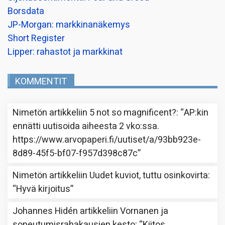
Borsdata
JP-Morgan: markkinanäkemys
Short Register
Lipper: rahastot ja markkinat
KOMMENTIT
Nimetön
artikkeliin
5 not so magnificent?
: “
AP:kin
ennätti uutisoida aiheesta 2 vko:ssa.
https://www.arvopaperi.fi/uutiset/a/93bb923e-
8d89-45f5-bf07-f957d398c87c
”
Nimetön
artikkeliin
Uudet kuviot, tuttu osinkovirta
:
“
Hyvä kirjoitus
”
Johannes Hidén
artikkeliin
Vornanen ja
sopeutumisrahakausien kesto
: “
Kiitos