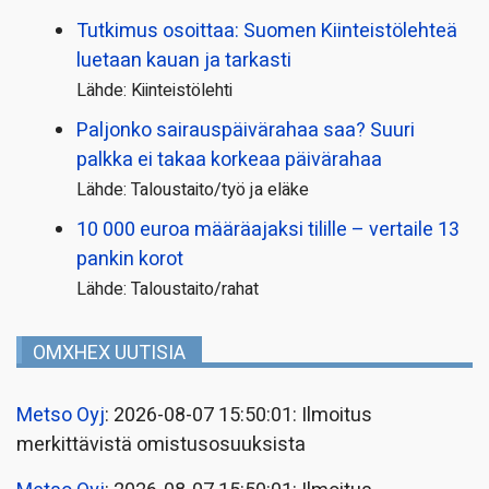
Tutkimus osoittaa: Suomen Kiinteistölehteä
luetaan kauan ja tarkasti
Lähde: Kiinteistölehti
Paljonko sairauspäivä­rahaa saa? Suuri
palkka ei takaa korkeaa päivärahaa
Lähde: Taloustaito/työ ja eläke
10 000 euroa määräajaksi tilille – vertaile 13
pankin korot
Lähde: Taloustaito/rahat
OMXHEX UUTISIA
Metso Oyj
: 2026-08-07 15:50:01: Ilmoitus
merkittävistä omistusosuuksista