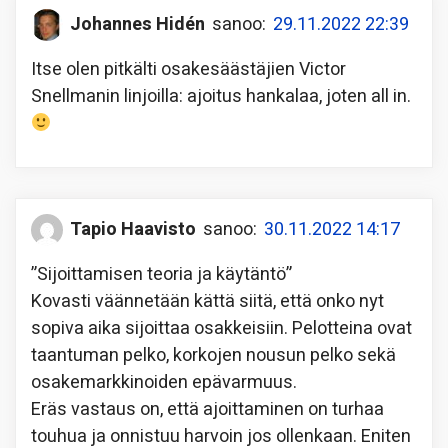
Johannes Hidén
sanoo:
29.11.2022 22:39
Itse olen pitkälti osakesäästäjien Victor
Snellmanin linjoilla: ajoitus hankalaa, joten all in.
Tapio Haavisto
sanoo:
30.11.2022 14:17
”Sijoittamisen teoria ja käytäntö”
Kovasti väännetään kättä siitä, että onko nyt
sopiva aika sijoittaa osakkeisiin. Pelotteina ovat
taantuman pelko, korkojen nousun pelko sekä
osakemarkkinoiden epävarmuus.
Eräs vastaus on, että ajoittaminen on turhaa
touhua ja onnistuu harvoin jos ollenkaan. Eniten