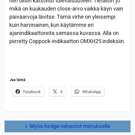
niin olisin katsonut tulevaisuuteen. Tietäisin jo
mikä on kuukauden close-arvo vaikka käyn vain
päiväarvoja lävitse. Tämä virhe on yleisempi
kuin harvinainen, kun käytämme eri
ajanindikaattoreita samassa kuvassa. Alla on
piirretty Coppock-indikaattori OMXH25 indeksiin.
Jaa tämä:
Facebook
X
WhatsApp
Artikkelien
Myös hedge-rahastot miinukselle
selaus