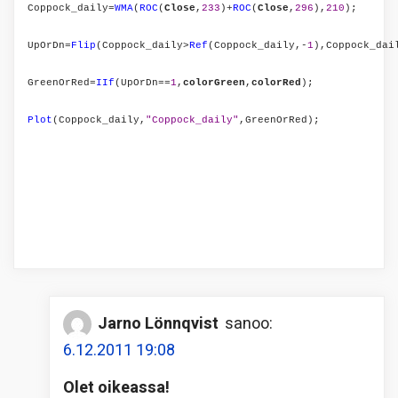
Coppock_daily=
WMA
(
ROC
(
Close
,
233
)+
ROC
(
Close
,
296
),
210
);
UpOrDn=
Flip
(Coppock_daily>
Ref
(Coppock_daily,-
1
),Coppock_dai
GreenOrRed=
IIf
(UpOrDn==
1
,
colorGreen
,
colorRed
);
Plot
(Coppock_daily,
"Coppock_daily"
,GreenOrRed);
Jarno Lönnqvist
sanoo:
6.12.2011 19:08
Olet oikeassa!