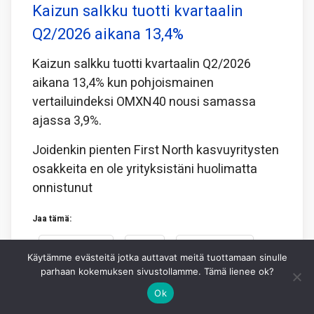
Kaizun salkku tuotti kvartaalin
Q2/2026 aikana 13,4%
Kaizun salkku tuotti kvartaalin Q2/2026
aikana 13,4% kun pohjoismainen
vertailuindeksi OMXN40 nousi samassa
ajassa 3,9%.
Joidenkin pienten First North kasvuyritysten
osakkeita en ole yrityksistäni huolimatta
onnistunut
Jaa tämä:
Facebook
X
WhatsApp
Käytämme evästeitä jotka auttavat meitä tuottamaan sinulle
parhaan kokemuksen sivustollamme. Tämä lienee ok?
4.8.2026
KAI NYMAN
0
Ok