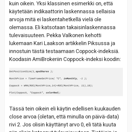
kuin oikein. Yksi klassinen esimerkki on, että
käytetään indikaattorin laskennassa sellaisia
arvoja mitä ei laskentahetkellä vielä ole
olemassa. Eli katsotaan takaisinlaskennassa
tulevaisuuteen. Pekka Valkonen kehotti
lukemaan Kari Laakson artikkelin Piksussa ja
innostuin tästä testaamaan Coppock-indeksiä.
Koodasin AmiBrokeriin Coppock-indeksi koodin:
SetPositionSize(1,
spsShares
 );
MonthPrice = TimeFrameGetPrice( "C", 
inMonthly
, -1 );
Coppock = WMA(ROC(MonthPrice,14)+ROC(MonthPrice, 11),10);
Plot(Coppock, "Coppock", 
colorRed
);
Tässä tein oikein eli käytin edellisen kuukauden
close arvoa (oletan, että minulla on päivä-data)
rivi 2. Jos olisin käyttänyt arvo 0, eli tätä kuuta