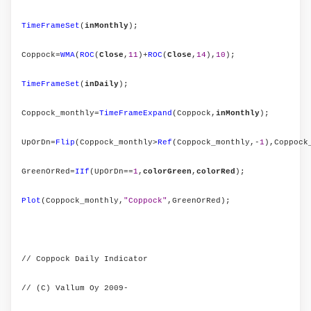
TimeFrameSet
(
inMonthly
);
Coppock=
WMA
(
ROC
(
Close
,
11
)+
ROC
(
Close
,
14
),
10
);
TimeFrameSet
(
inDaily
);
Coppock_monthly=
TimeFrameExpand
(Coppock,
inMonthly
);
UpOrDn=
Flip
(Coppock_monthly>
Ref
(Coppock_monthly,-
1
),Coppock
GreenOrRed=
IIf
(UpOrDn==
1
,
colorGreen
,
colorRed
);
Plot
(Coppock_monthly,
"Coppock"
,GreenOrRed);
// Coppock Daily Indicator
// (C) Vallum Oy 2009-