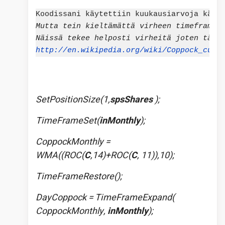
Koodissani käytettiin kuukausiarvoja käyt
Mutta tein kieltämättä virheen timeframen 
Näissä tekee helposti virheitä joten täyt
http://en.wikipedia.org/wiki/Coppock_curv
SetPositionSize(1,
spsShares
);
TimeFrameSet(
inMonthly
);
CoppockMonthly =
WMA((ROC(
C
,14)+ROC(
C
, 11)),10);
TimeFrameRestore();
DayCoppock = TimeFrameExpand(
CoppockMonthly,
inMonthly
);