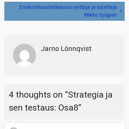
Eriskoishaastattelussa yrittäjä ja sijoittaja
Mikko Sjögren
Jarno Lönnqvist
4 thoughts on “
Strategia ja
sen testaus: Osa8
”