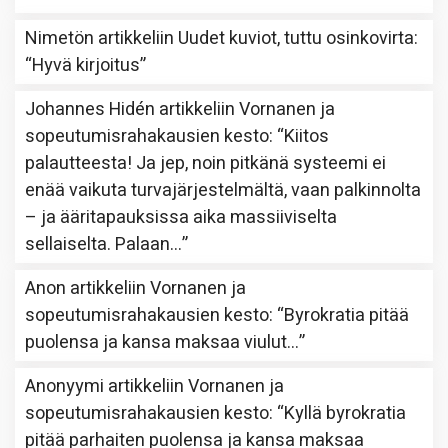
Nimetön
artikkeliin
Uudet kuviot, tuttu osinkovirta
:
“
Hyvä kirjoitus
”
Johannes Hidén
artikkeliin
Vornanen ja
sopeutumisrahakausien kesto
: “
Kiitos
palautteesta! Ja jep, noin pitkänä systeemi ei
enää vaikuta turvajärjestelmältä, vaan palkinnolta
– ja ääritapauksissa aika massiiviselta
sellaiselta. Palaan…
”
Anon
artikkeliin
Vornanen ja
sopeutumisrahakausien kesto
: “
Byrokratia pitää
puolensa ja kansa maksaa viulut…
”
Anonyymi
artikkeliin
Vornanen ja
sopeutumisrahakausien kesto
: “
Kyllä byrokratia
pitää parhaiten puolensa ja kansa maksaa