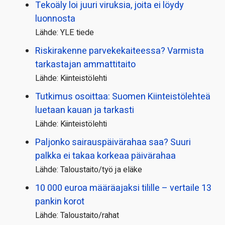
Tekoäly loi juuri viruksia, joita ei löydy
luonnosta
Lähde: YLE tiede
Riskirakenne parvekekaiteessa? Varmista
tarkastajan ammattitaito
Lähde: Kiinteistölehti
Tutkimus osoittaa: Suomen Kiinteistölehteä
luetaan kauan ja tarkasti
Lähde: Kiinteistölehti
Paljonko sairauspäivä­rahaa saa? Suuri
palkka ei takaa korkeaa päivärahaa
Lähde: Taloustaito/työ ja eläke
10 000 euroa määräajaksi tilille – vertaile 13
pankin korot
Lähde: Taloustaito/rahat