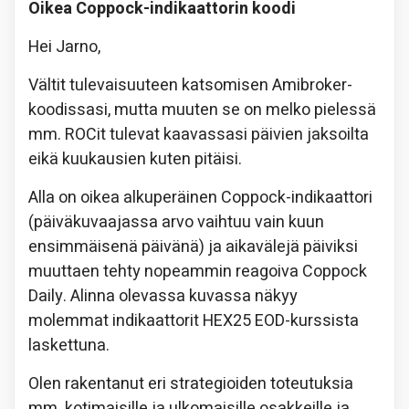
Oikea Coppock-indikaattorin koodi
Hei Jarno,
Vältit tulevaisuuteen katsomisen Amibroker-
koodissasi, mutta muuten se on melko pielessä
mm. ROCit tulevat kaavassasi päivien jaksoilta
eikä kuukausien kuten pitäisi.
Alla on oikea alkuperäinen Coppock-indikaattori
(päiväkuvaajassa arvo vaihtuu vain kuun
ensimmäisenä päivänä) ja aikavälejä päiviksi
muuttaen tehty nopeammin reagoiva Coppock
Daily. Alinna olevassa kuvassa näkyy
molemmat indikaattorit HEX25 EOD-kurssista
laskettuna.
Olen rakentanut eri strategioiden toteutuksia
mm. kotimaisille ja ulkomaisille osakkeille ja