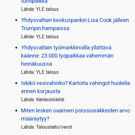
tuntipalkka
Lähde: YLE talous
Yhdysvaltain keskuspankin Lisa Cook jälleen
Trumpin hampaissa
Lähde: YLE talous
Yhdysvaltain työmarkkinoilla yllättävä
käänne: 23 000 työpaikkaa vähemmän
heinäkuussa
Lähde: YLE talous
Iskikö vesivahinko? Kartoita vahingot huolella
ennen korjausta
Lähde: Kiinteistölehti
Miten lesken saamien pörssi­osakkeiden arvo
määräytyy?
Lähde: Taloustaito/verot