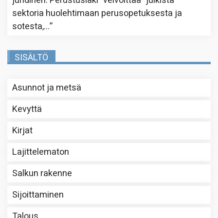
juridinen. Perustuslaki ”velvoittaa” julkista
sektoria huolehtimaan perusopetuksesta ja
sotesta,…
”
SISÄLTÖ
Asunnot ja metsä
Kevyttä
Kirjat
Lajittelematon
Salkun rakenne
Sijoittaminen
Talous