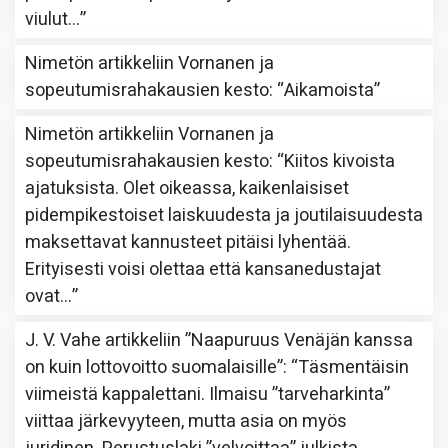
viulut…
”
Nimetön
artikkeliin
Vornanen ja
sopeutumisrahakausien kesto
: “
Aikamoista
”
Nimetön
artikkeliin
Vornanen ja
sopeutumisrahakausien kesto
: “
Kiitos kivoista
ajatuksista. Olet oikeassa, kaikenlaisiset
pidempikestoiset laiskuudesta ja joutilaisuudesta
maksettavat kannusteet pitäisi lyhentää.
Erityisesti voisi olettaa että kansanedustajat
ovat…
”
J. V. Vahe
artikkeliin
”Naapuruus Venäjän kanssa
on kuin lottovoitto suomalaisille”
: “
Täsmentäisin
viimeistä kappalettani. Ilmaisu ”tarveharkinta”
viittaa järkevyyteen, mutta asia on myös