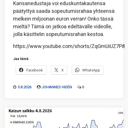
Kansanedustaja voi eduskuntakautensa
päätyttyä saada sopeutumisrahaa yhteensä
melkein miljoonan euron verran! Onko tässä
mieltä? Tämä on jatkoa edeltävälle videolle,
jolla käsittelin sopeutumisrahan kestoa.
https://www.youtube.com/shorts/ZqGmUiUZ7P8
Jaa tämä:
Facebook
X
WhatsApp
5.8.2026
JOHANNES HIDÉN
0