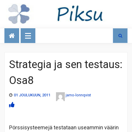
Talous
Strategia ja sen testaus:
Osa8
01 JOULUKUUN, 2011
jarno-lonnqvist
Pörssisysteemejä testataan useammin väärin