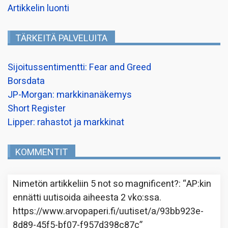
Artikkelin luonti
TÄRKEITÄ PALVELUITA
Sijoitussentimentti: Fear and Greed
Borsdata
JP-Morgan: markkinanäkemys
Short Register
Lipper: rahastot ja markkinat
KOMMENTIT
Nimetön
artikkeliin
5 not so magnificent?
: “
AP:kin
ennätti uutisoida aiheesta 2 vko:ssa.
https://www.arvopaperi.fi/uutiset/a/93bb923e-
8d89-45f5-bf07-f957d398c87c
”