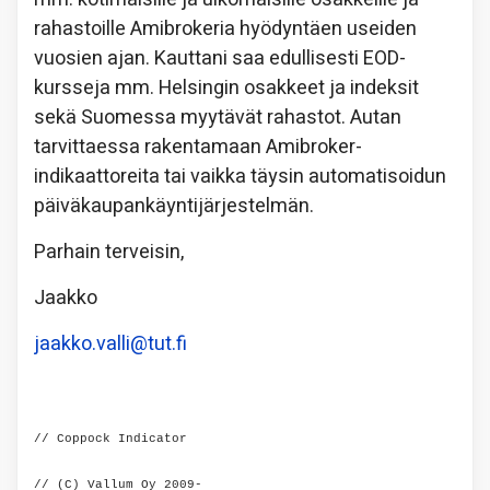
rahastoille Amibrokeria hyödyntäen useiden
vuosien ajan. Kauttani saa edullisesti EOD-
kursseja mm. Helsingin osakkeet ja indeksit
sekä Suomessa myytävät rahastot. Autan
tarvittaessa rakentamaan Amibroker-
indikaattoreita tai vaikka täysin automatisoidun
päiväkaupankäyntijärjestelmän.
Parhain terveisin,
Jaakko
jaakko.valli@tut.fi
// Coppock Indicator
// (C) Vallum Oy 2009-