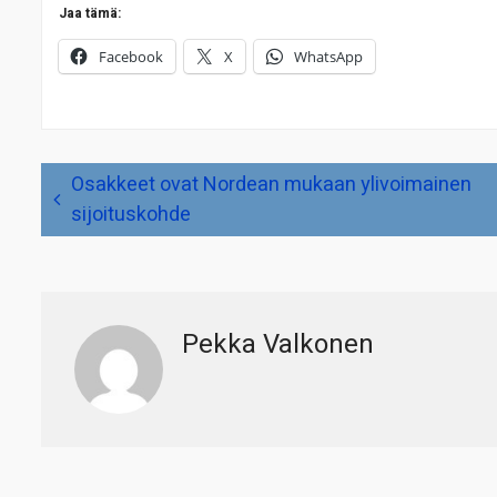
Jaa tämä:
Facebook
X
WhatsApp
Artikkelien
Osakkeet ovat Nordean mukaan ylivoimainen
selaus
sijoituskohde
Pekka Valkonen