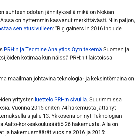
 suhteen odotan jännityksellä mikä on Nokian
USA:ssa on nyttemmin kasvanut merkittävästi. Niin paljon,
ostaa sen etusivulleen
: ”Big gainers in 2016 include
ös
PRH:n ja Teqmine Analytics Oy:n tekemä
Suomen ja
ksijöiden kotimaa kun näissä PRH:n tilaistoissa
ma maailman johtavina teknologia- ja keksintömaina on
eiden yritysten
luettelo PRH:n sivuilla
. Suurimmissa
oksia. Vuonna 2015 eniten 74 hakemusta jättänyt
muksella sijalle 13. Ykkösenä on nyt Teknologian
 Aalto-korkeakoulusäätiö 26 hakemusta. Alla on
at ja hakemusmäärät vuosina 2016 ja 2015: