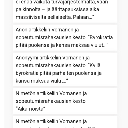
ei enää vaikuta turvajärjestelmältä, vaan
palkinnolta – ja ääritapauksissa aika
massiiviselta sellaiselta. Palaan…
”
Anon
artikkeliin
Vornanen ja
sopeutumisrahakausien kesto
: “
Byrokratia
pitää puolensa ja kansa maksaa viulut…
”
Anonyymi
artikkeliin
Vornanen ja
sopeutumisrahakausien kesto
: “
Kyllä
byrokratia pitää parhaiten puolensa ja
kansa maksaa viulut…
”
Nimetön
artikkeliin
Vornanen ja
sopeutumisrahakausien kesto
:
“
Aikamoista
”
Nimetön
artikkeliin
Vornanen ja