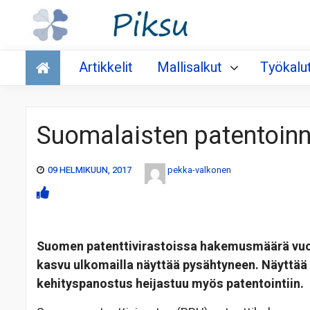
Talous
Artikkelit
Mallisalkut
Työkalu
Suomalaisten patentoin
09 HELMIKUUN, 2017
pekka-valkonen
Suomen patenttivirastoissa hakemusmäärä vuon
kasvu ulkomailla näyttää pysähtyneen. Näyttää 
kehityspanostus heijastuu myös patentointiin.