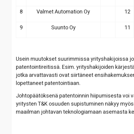
8
Valmet Automation Oy
12
9
Suunto Oy
11
Usein muutokset suurimmissa yrityshakijoissa jo
patentointireitissä. Esim. yrityshakijoiden kärjes
jotka arvattavasti ovat siirtäneet ensihakemuks
lopettaneet patentointiaan.
Johtopäätöksenä patentoinnin hiipumisesta voi va
yritysten T&K osuuden supistuminen näkyy myös 
maailman johtavan teknologiamaan asemasta kes