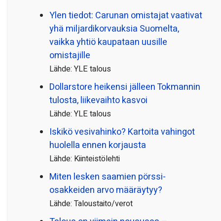
Ylen tiedot: Carunan omistajat vaativat
yhä miljardi­korvauksia Suomelta,
vaikka yhtiö kaupataan uusille
omistajille
Lähde: YLE talous
Dollarstore heikensi jälleen Tokmannin
tulosta, liikevaihto kasvoi
Lähde: YLE talous
Iskikö vesivahinko? Kartoita vahingot
huolella ennen korjausta
Lähde: Kiinteistölehti
Miten lesken saamien pörssi­
osakkeiden arvo määräytyy?
Lähde: Taloustaito/verot