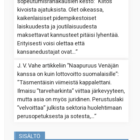
sopeutumisrahakausien kesto
: “
Kiitos
kivoista ajatuksista. Olet oikeassa,
kaikenlaisiset pidempikestoiset
laiskuudesta ja joutilaisuudesta
maksettavat kannusteet pitäisi lyhentää.
Erityisesti voisi olettaa että
kansanedustajat ovat…
”
J. V. Vahe
artikkeliin
”Naapuruus Venäjän
kanssa on kuin lottovoitto suomalaisille”
:
“
Täsmentäisin viimeistä kappalettani.
Ilmaisu ”tarveharkinta” viittaa järkevyyteen,
mutta asia on myös juridinen. Perustuslaki
”velvoittaa” julkista sektoria huolehtimaan
perusopetuksesta ja sotesta,…
”
SISÄLTÖ