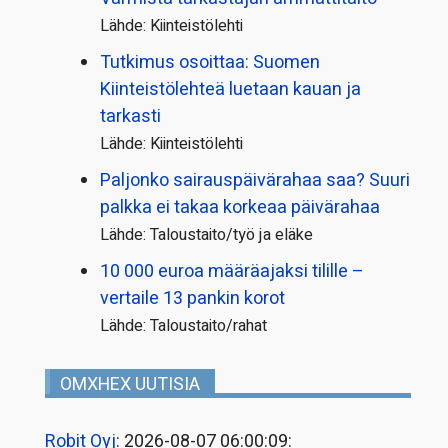
Lähde: Kiinteistölehti
Tutkimus osoittaa: Suomen
Kiinteistölehteä luetaan kauan ja
tarkasti
Lähde: Kiinteistölehti
Paljonko sairauspäivä­rahaa saa? Suuri
palkka ei takaa korkeaa päivärahaa
Lähde: Taloustaito/työ ja eläke
10 000 euroa määräajaksi tilille –
vertaile 13 pankin korot
Lähde: Taloustaito/rahat
OMXHEX UUTISIA
Robit Oyj
: 2026-08-07 06:00:09: