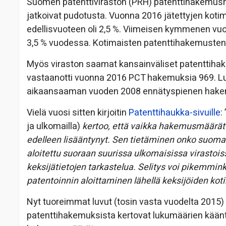
Suomen patenttiviraston (PRH) patenttihakemusm
jatkoivat pudotusta. Vuonna 2016 jätettyjen kot
edellisvuoteen oli 2,5 %. Viimeisen kymmenen 
3,5 % vuodessa. Kotimaisten patenttihakemusten
Myös viraston saamat kansainväliset patenttiha
vastaanotti vuonna 2016 PCT hakemuksia 969. Luk
aikaansaaman vuoden 2008 ennätyspienen hak
Vielä vuosi sitten kirjoitin
Patenttihaukka-sivuille
: 
ja ulkomailla)
kertoo, että vaikka hakemusmäärät 
edelleen lisääntynyt. Sen tietäminen onko suoma
aloitettu suoraan suurissa ulkomaisissa virastois
keksijätietojen tarkastelua. Selitys voi pikemmin
patentoinnin aloittaminen lähellä keksijöiden ko
Nyt tuoreimmat luvut (tosin vasta vuodelta 2015)
patenttihakemuksista kertovat lukumäärien kään