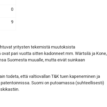
0
9
htuvat yritysten tekemistä muutoksista
tä ovat pari vuotta sitten kadonneet mm. Wärtsilä ja Kone,
ensa Suomesta muualle, mutta eivät suinkaan
in todeta, että valtiovallan T&K tuen kapeneminen ja
patentoinnissa. Suomi on putoamassa (suhteellisesti)
kikastiin.