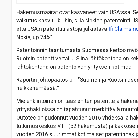
Hakemusmäärät ovat kasvaneet vain USA:ssa. Sen
vaikutus kasvulukuihin, sillä Nokian patentointi 
että USA:n patenttitilastoja julkistava
Ifi Claims n
Nokia, up 74%”
Patentoinnin taantumasta Suomessa kertoo my
Ruotsin patenttivertailu. Siinä lähtökohtana on ke
lähtökohtana on patentoivan yrityksen kotimaa.
Raportin johtopäätös on: ”Suomen ja Ruotsin ase
heikkenemässä.”
Mielenkiintoinen on taas eniten patentteja haken
yrityshakijoissa on tapahtunut merkittäviä muut
Outotec on pudonnut vuoden 2016 yhdeksällä hake
tutkimuskeskus VTT (52 hakemusta) ja kakkosena
vuoden 2016 suurimmat kotimaiset patentinhakij