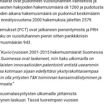
äärät ovat pudonneet vuosituhannen vaihteesta ja
imaisten hakijoiden hakemusmäärä oli 1260 ja pudotusta
vuoden aikana hakemusmäärä on pudonnut keskimäärin
 ennätysvuotena 2000 hakemuksia jätettiin 2579.
kemukset (PCT) ovat jatkaneen pienentymistä ja PRH
u on vuosituhannen pienin sitten pankkikriisin
emusmäärän 943.
”
Kuvio
(vuosien 2001-2015 hakemusmäärät Suomessa
Suomessa ovat laskeneet, niin haku ulkomailla on
laisten innovaatioiden patentointi entistä useammin
sa kotimaan sijaan edellyttäisi yksityiskohtaisempaa
kin olla yritysten T&K toiminnan kansainvälistyminen ja
timaata
.”
 suomalaisyritysten ulkomaille jättämistä
tynen laskuun. Tässä tuoreimpien vuosien