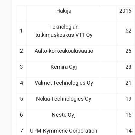
Hakija
2016
Teknologian
1
52
tutkimuskeskus VTT Oy
2
Aalto-korkeakoulusäätiö
26
3
Kemira Oyj
23
4
Valmet Technologies Oy
21
5
Nokia Technologies Oy
19
6
Neste Oyj
15
7
UPM-Kymmene Corporation
14