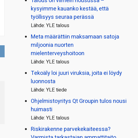
Talous on viimein nousussa –
kysyimme kauanko kestää, että
työllisyys seuraa perässä
Lähde: YLE talous
Meta määrättiin maksamaan satoja
miljoonia nuorten
mielenterveyshoitoon
Lähde: YLE talous
Tekoäly loi juuri viruksia, joita ei löydy
luonnosta
Lähde: YLE tiede
Ohjelmistoyritys Qt Groupin tulos nousi
huimasti
Lähde: YLE talous
Riskirakenne parvekekaiteessa?
Varmista tarkastajan ammattitaito