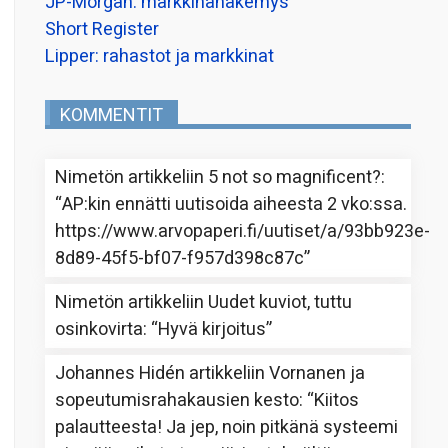
JP-Morgan: markkinanäkemys
Short Register
Lipper: rahastot ja markkinat
KOMMENTIT
Nimetön
artikkeliin
5 not so magnificent?
:
“
AP:kin ennätti uutisoida aiheesta 2 vko:ssa.
https://www.arvopaperi.fi/uutiset/a/93bb923e-
8d89-45f5-bf07-f957d398c87c
”
Nimetön
artikkeliin
Uudet kuviot, tuttu
osinkovirta
: “
Hyvä kirjoitus
”
Johannes Hidén
artikkeliin
Vornanen ja
sopeutumisrahakausien kesto
: “
Kiitos
palautteesta! Ja jep, noin pitkänä systeemi