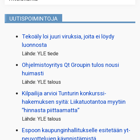
UUTISPOIMINTOJA
Tekoäly loi juuri viruksia, joita ei löydy
luonnosta
Lähde: YLE tiede
Ohjelmistoyritys Qt Groupin tulos nousi
huimasti
Lähde: YLE talous
Kilpailija arvioi Tunturin konkurssi­
hakemuksen syitä: Liikatuotantoa myytiin
”hinnasta piittaamatta”
Lähde: YLE talous
Espoon kaupungin­hallitukselle esitetään yt-
neuvottelujen käynnistämistä