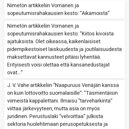
Nimetön
artikkeliin
Vornanen ja
sopeutumisrahakausien kesto
: “
Aikamoista
”
Nimetön
artikkeliin
Vornanen ja
sopeutumisrahakausien kesto
: “
Kiitos kivoista
ajatuksista. Olet oikeassa, kaikenlaisiset
pidempikestoiset laiskuudesta ja joutilaisuudesta
maksettavat kannusteet pitäisi lyhentää.
Erityisesti voisi olettaa että kansanedustajat
ovat…
”
J. V. Vahe
artikkeliin
”Naapuruus Venäjän kanssa
on kuin lottovoitto suomalaisille”
: “
Täsmentäisin
viimeistä kappalettani. Ilmaisu ”tarveharkinta”
viittaa järkevyyteen, mutta asia on myös
juridinen. Perustuslaki ”velvoittaa” julkista
sektoria huolehtimaan perusopetuksesta ja