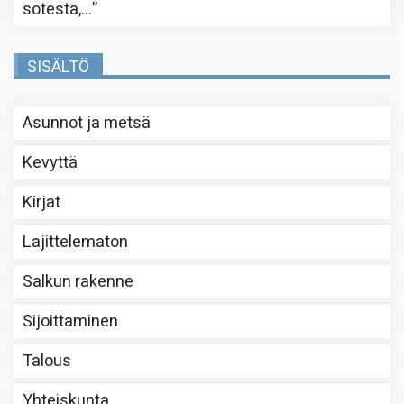
sotesta,…
”
SISÄLTÖ
Asunnot ja metsä
Kevyttä
Kirjat
Lajittelematon
Salkun rakenne
Sijoittaminen
Talous
Yhteiskunta