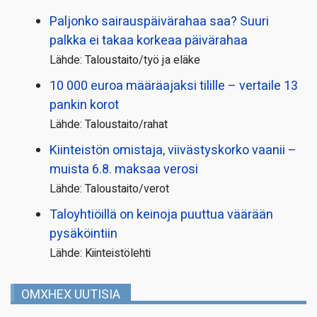
Paljonko sairauspäivä­rahaa saa? Suuri
palkka ei takaa korkeaa päivärahaa
Lähde: Taloustaito/työ ja eläke
10 000 euroa määräajaksi tilille – vertaile 13
pankin korot
Lähde: Taloustaito/rahat
Kiinteistön omistaja, viivästyskorko vaanii –
muista 6.8. maksaa verosi
Lähde: Taloustaito/verot
Taloyhtiöillä on keinoja puuttua väärään
pysäköintiin
Lähde: Kiinteistölehti
OMXHEX UUTISIA