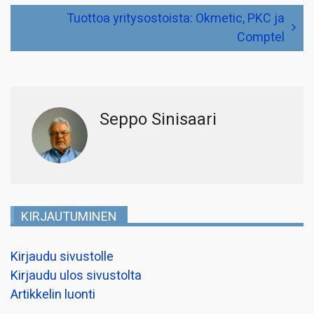
Tuottoa yritysostoista: Okmetic, PKC ja
Comptel
Seppo Sinisaari
KIRJAUTUMINEN
Kirjaudu sivustolle
Kirjaudu ulos sivustolta
Artikkelin luonti