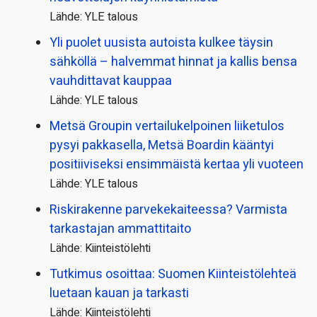
Lähde: YLE talous
Yli puolet uusista autoista kulkee täysin
sähköllä – halvemmat hinnat ja kallis bensa
vauhdittavat kauppaa
Lähde: YLE talous
Metsä Groupin vertailu­kelpoinen liiketulos
pysyi pakkasella, Metsä Boardin kääntyi
positiiviseksi ensimmäistä kertaa yli vuoteen
Lähde: YLE talous
Riskirakenne parvekekaiteessa? Varmista
tarkastajan ammattitaito
Lähde: Kiinteistölehti
Tutkimus osoittaa: Suomen Kiinteistölehteä
luetaan kauan ja tarkasti
Lähde: Kiinteistölehti