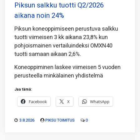
Piksun salkku tuotti Q2/2026
aikana noin 24%
Piksun koneoppimiseen perustuva salkku
tuotti viimeisen 3 kk aikana 23,8% kun
pohjoismainen vertailuindeksi OMXN40
tuotti samaan aikaan 2,6%.
Koneoppiminen laskee viimeisen 5 vuoden
perusteella minkälainen yhdistelmä
Jaa tämä:
Facebook
X
WhatsApp
3.8.2026
PIKSU TOIMITUS
0