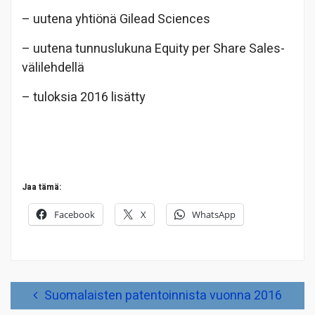
– uutena yhtiönä Gilead Sciences
– uutena tunnuslukuna Equity per Share Sales-
välilehdellä
– tuloksia 2016 lisätty
Jaa tämä:
Facebook
X
WhatsApp
Artikkelien
Suomalaisten patentoinnista vuonna 2016
selaus