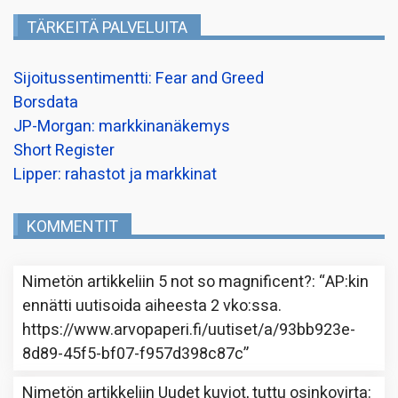
TÄRKEITÄ PALVELUITA
Sijoitussentimentti: Fear and Greed
Borsdata
JP-Morgan: markkinanäkemys
Short Register
Lipper: rahastot ja markkinat
KOMMENTIT
Nimetön
artikkeliin
5 not so magnificent?
: “
AP:kin
ennätti uutisoida aiheesta 2 vko:ssa.
https://www.arvopaperi.fi/uutiset/a/93bb923e-
8d89-45f5-bf07-f957d398c87c
”
Nimetön
artikkeliin
Uudet kuviot, tuttu osinkovirta
: