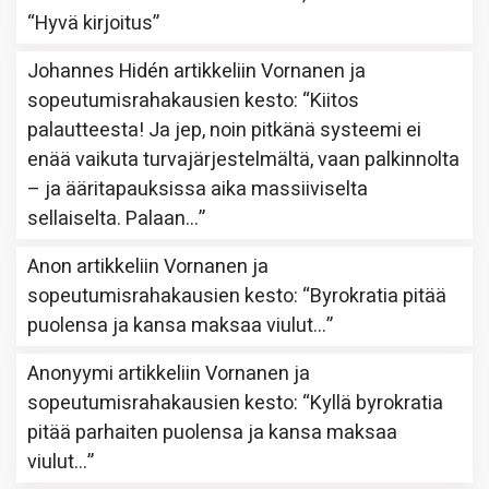
“
Hyvä kirjoitus
”
Johannes Hidén
artikkeliin
Vornanen ja
sopeutumisrahakausien kesto
: “
Kiitos
palautteesta! Ja jep, noin pitkänä systeemi ei
enää vaikuta turvajärjestelmältä, vaan palkinnolta
– ja ääritapauksissa aika massiiviselta
sellaiselta. Palaan…
”
Anon
artikkeliin
Vornanen ja
sopeutumisrahakausien kesto
: “
Byrokratia pitää
puolensa ja kansa maksaa viulut…
”
Anonyymi
artikkeliin
Vornanen ja
sopeutumisrahakausien kesto
: “
Kyllä byrokratia
pitää parhaiten puolensa ja kansa maksaa
viulut…
”