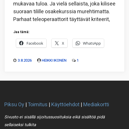
mukavaa tuloa. Ja vielä sellaista, joka kilisee
suoraan tilille osakekurssia murehtimatta.
Parhaat teleoperaattorit täyttävät kriteerit,
Jaa tämä:
Facebook
X
WhatsApp
3.8.2026
HEIKKI IKONEN
1
Piksu Oy
|
Toimitus
|
Käyttöehdot
|
Mediakortti
Sivusto ei sisällä sijoitussuosituksia eikä sisältöä pidä
sellaiseksi tulkita