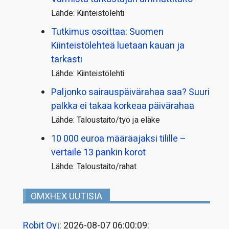
Lähde: Kiinteistölehti
Tutkimus osoittaa: Suomen
Kiinteistölehteä luetaan kauan ja
tarkasti
Lähde: Kiinteistölehti
Paljonko sairauspäivä­rahaa saa? Suuri
palkka ei takaa korkeaa päivärahaa
Lähde: Taloustaito/työ ja eläke
10 000 euroa määräajaksi tilille –
vertaile 13 pankin korot
Lähde: Taloustaito/rahat
OMXHEX UUTISIA
Robit Oyj
: 2026-08-07 06:00:09: