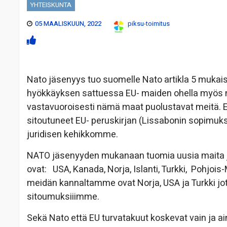
YHTEISKUNTA
05 MAALISKUUN, 2022
piksu-toimitus
Nato jäsenyys tuo suomelle Nato artikla 5 mukais
hyökkäyksen sattuessa EU- maiden ohella myös nii
vastavuoroisesti nämä maat puolustavat meitä.
sitoutuneet EU- peruskirjan (Lissabonin sopimu
juridisen kehikkomme.
NATO jäsenyyden mukanaan tuomia uusia maita jo
ovat: USA, Kanada, Norja, Islanti, Turkki, Pohjois
meidän kannaltamme ovat Norja, USA ja Turkki jo
sitoumuksiiimme.
Sekä Nato että EU turvatakuut koskevat vain ja 