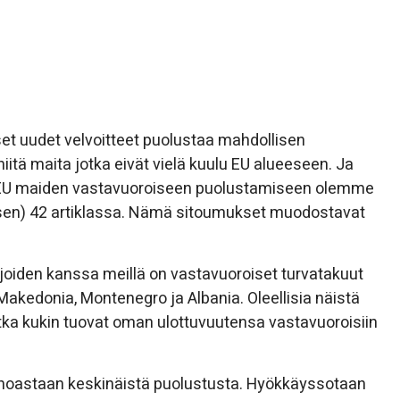
et uudet velvoitteet puolustaa mahdollisen
tä maita jotka eivät vielä kuulu EU alueeseen. Ja
 EU maiden vastavuoroiseen puolustamiseen olemme
ksen) 42 artiklassa. Nämä sitoumukset muodostavat
iden kanssa meillä on vastavuoroiset turvatakuut
-Makedonia, Montenegro ja Albania. Oleellisia näistä
tka kukin tuovat oman ulottuvuutensa vastavuoroisiin
ainoastaan keskinäistä puolustusta. Hyökkäyssotaan