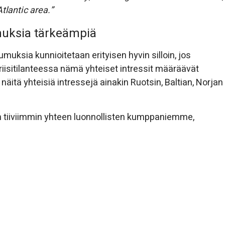
tlantic area.”
imuksia tärkeämpiä
umuksia kunnioitetaan erityisen hyvin silloin, jos
riisitilanteessa nämä yhteiset intressit määräävät
itä yhteisiä intressejä ainakin Ruotsin, Baltian, Norjan
n tiiviimmin yhteen luonnollisten kumppaniemme,