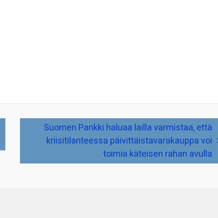
Suomen Pankki haluaa lailla varmistaa, että
kriisitilanteessa päivittäistavarakauppa voi
toimia käteisen rahan avulla