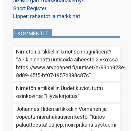
JP-Morgan: markkinanäkemys
Short Register
Lipper: rahastot ja markkinat
KOMMENTIT
Nimetön
artikkeliin
5 not so magnificent?
:
“
AP:kin ennätti uutisoida aiheesta 2 vko:ssa.
https://www.arvopaperi.fi/uutiset/a/93bb923e-
8d89-45f5-bf07-f957d398c87c
”
Nimetön
artikkeliin
Uudet kuviot, tuttu
osinkovirta
: “
Hyvä kirjoitus
”
Johannes Hidén
artikkeliin
Vornanen ja
sopeutumisrahakausien kesto
: “
Kiitos
palautteesta! Ja jep, noin pitkänä systeemi