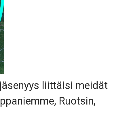
äsenyys liittäisi meidät
mppaniemme, Ruotsin,