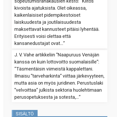
sopeutumisrahakausien kesto
: “
Kiitos
kivoista ajatuksista. Olet oikeassa,
kaikenlaisiset pidempikestoiset
laiskuudesta ja joutilaisuudesta
maksettavat kannusteet pitäisi lyhentää.
Erityisesti voisi olettaa että
kansanedustajat ovat…
”
J. V. Vahe
artikkeliin
”Naapuruus Venäjän
kanssa on kuin lottovoitto suomalaisille”
:
“
Täsmentäisin viimeistä kappalettani.
Ilmaisu ”tarveharkinta” viittaa järkevyyteen,
mutta asia on myös juridinen. Perustuslaki
”velvoittaa” julkista sektoria huolehtimaan
perusopetuksesta ja sotesta,…
”
SISÄLTÖ