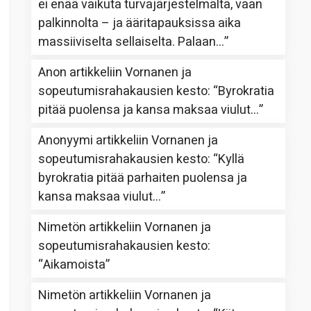
ei enää vaikuta turvajärjestelmältä, vaan
palkinnolta – ja ääritapauksissa aika
massiiviselta sellaiselta. Palaan…
”
Anon
artikkeliin
Vornanen ja
sopeutumisrahakausien kesto
: “
Byrokratia
pitää puolensa ja kansa maksaa viulut…
”
Anonyymi
artikkeliin
Vornanen ja
sopeutumisrahakausien kesto
: “
Kyllä
byrokratia pitää parhaiten puolensa ja
kansa maksaa viulut…
”
Nimetön
artikkeliin
Vornanen ja
sopeutumisrahakausien kesto
:
“
Aikamoista
”
Nimetön
artikkeliin
Vornanen ja