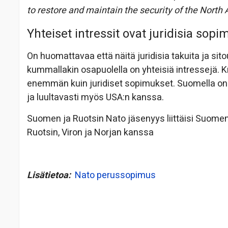
to restore and maintain the security of the North A
Yhteiset intressit ovat juridisia sop
On huomattavaa että näitä juridisia takuita ja sito
kummallakin osapuolella on yhteisiä intressejä. K
enemmän kuin juridiset sopimukset. Suomella on nä
ja luultavasti myös USA:n kanssa.
Suomen ja Ruotsin Nato jäsenyys liittäisi Suome
Ruotsin, Viron ja Norjan kanssa
Lisätietoa:
Nato perussopimus