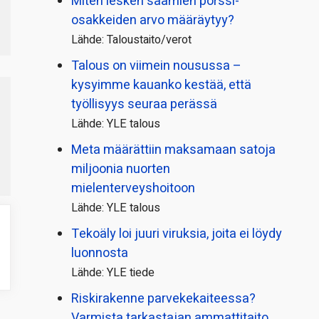
Miten lesken saamien pörssi­
osakkeiden arvo määräytyy?
Lähde: Taloustaito/verot
Talous on viimein nousussa –
kysyimme kauanko kestää, että
työllisyys seuraa perässä
Lähde: YLE talous
Meta määrättiin maksamaan satoja
miljoonia nuorten
mielenterveyshoitoon
Lähde: YLE talous
Tekoäly loi juuri viruksia, joita ei löydy
luonnosta
Lähde: YLE tiede
Riskirakenne parvekekaiteessa?
Varmista tarkastajan ammattitaito