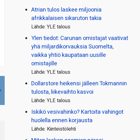
Atrian tulos laskee miljoonia
afrikkalaisen sikaruton takia
Lähde: YLE talous
Ylen tiedot: Carunan omistajat vaativat
yhä miljardi­korvauksia Suomelta,
vaikka yhtiö kaupataan uusille
omistajille
Lähde: YLE talous
Dollarstore heikensi jälleen Tokmannin
tulosta, liikevaihto kasvoi
Lähde: YLE talous
Iskikö vesivahinko? Kartoita vahingot
huolella ennen korjausta
Lähde: Kiinteistölehti