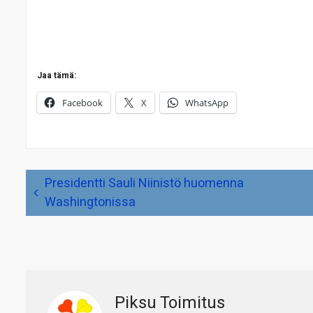
Jaa tämä:
Facebook
X
WhatsApp
Artikkelien
Presidentti Sauli Niinistö huomenna
selaus
Washingtonissa
Piksu Toimitus