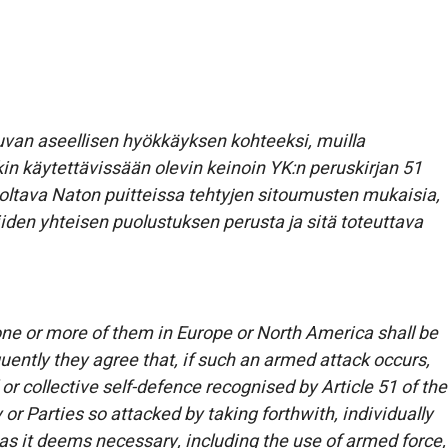
uvan aseellisen hyökkäyksen kohteeksi, muilla
ikin käytettävissään olevin keinoin YK:n peruskirjan 51
oltava Naton puitteissa tehtyjen sitoumusten mukaisia,
niiden yhteisen puolustuksen perusta ja sitä toteuttava
one or more of them in Europe or North America shall be
ently they agree that, if such an armed attack occurs,
 or collective self-defence recognised by Article 51 of the
y or Parties so attacked by taking forthwith, individually
 as it deems necessary, including the use of armed force,