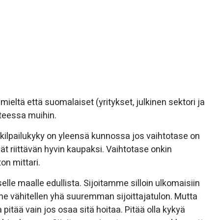
 mieltä että suomalaiset (yritykset, julkinen sektori ja
teessa muihin.
 kilpailukyky on yleensä kunnossa jos vaihtotase on
t riittävän hyvin kaupaksi. Vaihtotase onkin
on mittari.
elle maalle edullista. Sijoitamme silloin ulkomaisiin
amme vähitellen yhä suuremman sijoittajatulon. Mutta
pitää vain jos osaa sitä hoitaa. Pitää olla kykyä