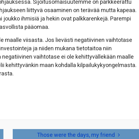
jaohjauksessa. Sijoitusomaisuutemme on parkkeerattu
ohjaukseen liittyvä osaaminen on terävää mutta kapeaa.
ni joukko ihmisiä ja hekin ovat palkkarenkejä. Parempi
kasvollista pääomaa.
lle maalle viisasta. Jos lievästi negatiivinen vaihtotase
investointeja ja niiden mukana tietotaitoa niin
a negatiivinen vaihtotase ei ole kehittyvällekään maalle
elii kehittyvänkin maan kohdalla kilpailukykyongelmasta.
rasta.
Those were the days, my friend