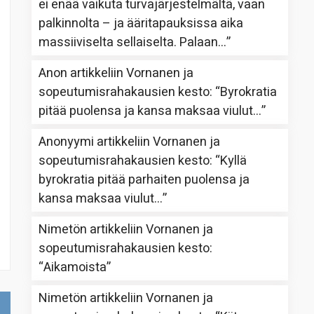
ei enää vaikuta turvajärjestelmältä, vaan
palkinnolta – ja ääritapauksissa aika
massiiviselta sellaiselta. Palaan…
”
Anon
artikkeliin
Vornanen ja
sopeutumisrahakausien kesto
: “
Byrokratia
pitää puolensa ja kansa maksaa viulut…
”
Anonyymi
artikkeliin
Vornanen ja
sopeutumisrahakausien kesto
: “
Kyllä
byrokratia pitää parhaiten puolensa ja
kansa maksaa viulut…
”
Nimetön
artikkeliin
Vornanen ja
sopeutumisrahakausien kesto
:
“
Aikamoista
”
Nimetön
artikkeliin
Vornanen ja