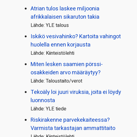
Atrian tulos laskee miljoonia
afrikkalaisen sikaruton takia
Lähde: YLE talous
Iskikö vesivahinko? Kartoita vahingot
huolella ennen korjausta
Lähde: Kiinteistölehti
Miten lesken saamien pörssi­
osakkeiden arvo määräytyy?
Lähde: Taloustaito/verot
Tekoäly loi juuri viruksia, joita ei löydy
luonnosta
Lähde: YLE tiede
Riskirakenne parvekekaiteessa?
Varmista tarkastajan ammattitaito
Lähde: Kiinteistölehti