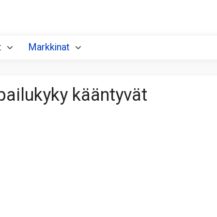
t
Markkinat
pailukyky kääntyvät