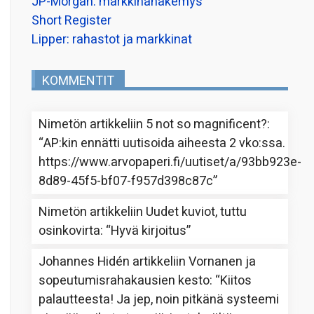
JP-Morgan: markkinanäkemys
Short Register
Lipper: rahastot ja markkinat
KOMMENTIT
Nimetön
artikkeliin
5 not so magnificent?
:
“
AP:kin ennätti uutisoida aiheesta 2 vko:ssa.
https://www.arvopaperi.fi/uutiset/a/93bb923e-
8d89-45f5-bf07-f957d398c87c
”
Nimetön
artikkeliin
Uudet kuviot, tuttu
osinkovirta
: “
Hyvä kirjoitus
”
Johannes Hidén
artikkeliin
Vornanen ja
sopeutumisrahakausien kesto
: “
Kiitos
palautteesta! Ja jep, noin pitkänä systeemi