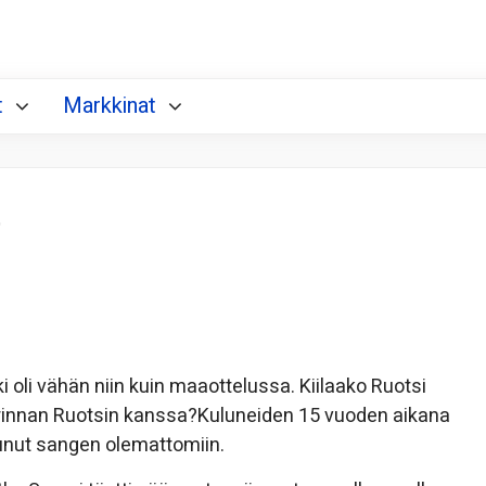
t
Markkinat
t
oli vähän niin kuin maaottelussa. Kiilaako Ruotsi
arinnan Ruotsin kanssa?Kuluneiden 15 vuoden aikana
punut sangen olemattomiin.