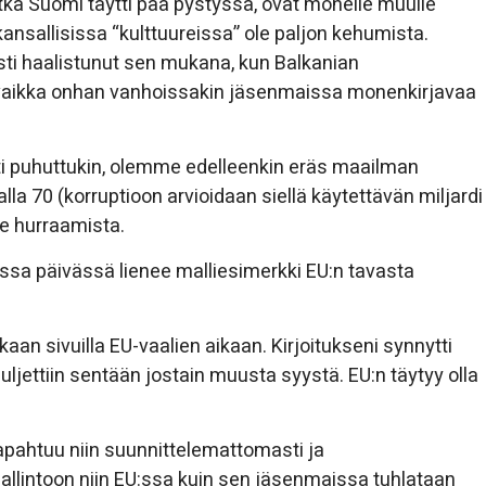
otka Suomi täytti pää pystyssä, ovat monelle muulle
kansallisissa “kulttuureissa” ole paljon kehumista.
i haalistunut sen mukana, kun Balkanian
i, vaikka onhan vanhoissakin jäsenmaissa monenkirjavaa
i puhuttukin, olemme edelleenkin eräs maailman
alla 70 (korruptioon arvioidaan siellä käytettävän miljardi
le hurraamista.
ssa päivässä lienee malliesimerkki EU:n tavasta
aan sivuilla EU-vaalien aikaan. Kirjoitukseni synnytti
ljettiin sentään jostain muusta syystä. EU:n täytyy olla
tapahtuu niin suunnittelemattomasti ja
 hallintoon niin EU:ssa kuin sen jäsenmaissa tuhlataan