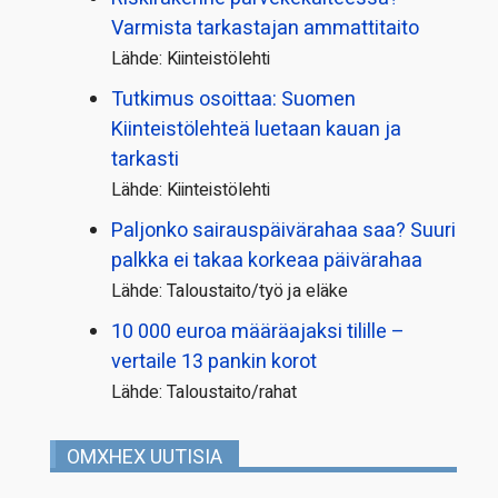
Varmista tarkastajan ammattitaito
Lähde: Kiinteistölehti
Tutkimus osoittaa: Suomen
Kiinteistölehteä luetaan kauan ja
tarkasti
Lähde: Kiinteistölehti
Paljonko sairauspäivä­rahaa saa? Suuri
palkka ei takaa korkeaa päivärahaa
Lähde: Taloustaito/työ ja eläke
10 000 euroa määräajaksi tilille –
vertaile 13 pankin korot
Lähde: Taloustaito/rahat
OMXHEX UUTISIA