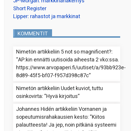
JP-Morgan: markkinanäkemys
Short Register
Lipper: rahastot ja markkinat
KOMMENTIT
Nimetön
artikkeliin
5 not so magnificent?
:
“
AP:kin ennätti uutisoida aiheesta 2 vko:ssa.
https://www.arvopaperi.fi/uutiset/a/93bb923e-
8d89-45f5-bf07-f957d398c87c
”
Nimetön
artikkeliin
Uudet kuviot, tuttu
osinkovirta
: “
Hyvä kirjoitus
”
Johannes Hidén
artikkeliin
Vornanen ja
sopeutumisrahakausien kesto
: “
Kiitos
palautteesta! Ja jep, noin pitkänä systeemi