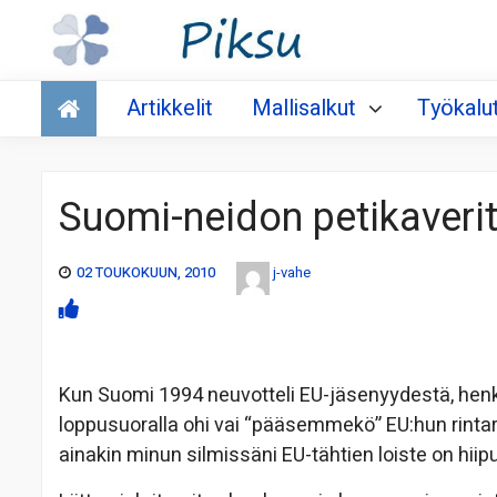
Talous
Artikkelit
Mallisalkut
Työkalu
Suomi-neidon petikaveri
02 TOUKOKUUN, 2010
j-vahe
Kun Suomi 1994 neuvotteli EU-jäsenyydestä, henki 
loppusuoralla ohi vai “pääsemmekö” EU:hun rint
ainakin minun silmissäni EU-tähtien loiste on hii