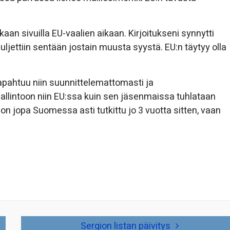
aan sivuilla EU-vaalien aikaan. Kirjoitukseni synnytti
ljettiin sentään jostain muusta syystä. EU:n täytyy olla
tapahtuu niin suunnittelemattomasti ja
 hallintoon niin EU:ssa kuin sen jäsenmaissa tuhlataan
 on jopa Suomessa asti tutkittu jo 3 vuotta sitten, vaan
Sergion listan päivitys