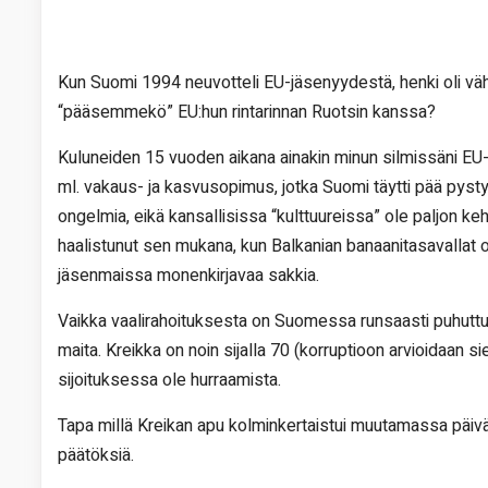
Kun Suomi 1994 neuvotteli EU-jäsenyydestä, henki oli vähä
“pääsemmekö” EU:hun rintarinnan Ruotsin kanssa?
Kuluneiden 15 vuoden aikana ainakin minun silmissäni EU-tä
ml. vakaus- ja kasvusopimus, jotka Suomi täytti pää pysty
ongelmia, eikä kansallisissa “kulttuureissa” ole paljon 
haalistunut sen mukana, kun Balkanian banaanitasavallat ov
jäsenmaissa monenkirjavaa sakkia.
Vaikka vaalirahoituksesta on Suomessa runsaasti puhutt
maita. Kreikka on noin sijalla 70 (korruptioon arvioidaan s
sijoituksessa ole hurraamista.
Tapa millä Kreikan apu kolminkertaistui muutamassa päivä
päätöksiä.