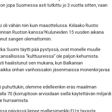
 on jopa Suomessa asti tutkittu jo 3 vuotta sitten, vaan
oli vähän niin kuin maaottelussa. Kiilaako Ruotsi
arinnan Ruotsin kanssa?Kuluneiden 15 vuoden aikana
punut sangen olemattomiin.
otka Suomi täytti pää pystyssä, ovat monelle muulle
kansallisissa “kulttuureissa” ole paljon kehumista.
i haalistunut sen mukana, kun Balkanian
i, vaikka onhan vanhoissakin jäsenmaissa monenkirjavaa
i puhuttukin, olemme edelleenkin eräs maailman
alla 70 (korruptioon arvioidaan siellä käytettävän miljardi
le hurraamista.
ssa päivässä lienee malliesimerkki EU:n tavasta