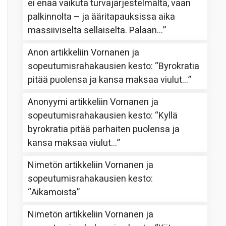
ei enää vaikuta turvajärjestelmältä, vaan
palkinnolta – ja ääritapauksissa aika
massiiviselta sellaiselta. Palaan…
”
Anon
artikkeliin
Vornanen ja
sopeutumisrahakausien kesto
: “
Byrokratia
pitää puolensa ja kansa maksaa viulut…
”
Anonyymi
artikkeliin
Vornanen ja
sopeutumisrahakausien kesto
: “
Kyllä
byrokratia pitää parhaiten puolensa ja
kansa maksaa viulut…
”
Nimetön
artikkeliin
Vornanen ja
sopeutumisrahakausien kesto
:
“
Aikamoista
”
Nimetön
artikkeliin
Vornanen ja