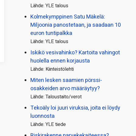
Lähde: YLE talous
Kolmekymppinen Satu Mäkelä:
Miljoonia panostetaan, ja saadaan 10
euron tuntipalkka
Lähde: YLE talous
Iskikö vesivahinko? Kartoita vahingot
huolella ennen korjausta
Lähde: Kiinteistölehti
Miten lesken saamien pörssi­
osakkeiden arvo määräytyy?
Lähde: Taloustaito/verot
Tekoäly loi juuri viruksia, joita ei löydy
luonnosta
Lähde: YLE tiede
Riskirakenne parvekekaiteessa?