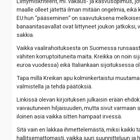
Liittymiskriteerit, ml. vakaus- ja kasvusopimus, j
maalle olleet jätettä ilman mitään ongelmia, eikä 
EU:hun “pääseminen” on saavutuksena melkoisest
banaanitasavallat ovat liittyneet joukon jatkoks
sakkia.
Vaikka vaalirahoituksesta on Suomessa runsaast
vähiten korruptoituneita maita. Kreikka on noin sij
euroa vuodessa) eikä Italiankaan sijoituksessa o
Tapa millä Kreikan apu kolminkertaistui muutama
valmistella ja tehdä päätöksiä.
Linkissä olevan kirjoituksen julkaisin erään ehdokk
vaivautuneen hiljaisuuden, mutta sivut varmaan su
iloinen asia vaikka sitten hampaat irvessä.
Sitä vain en lakkaa ihmettelemästä, miksi kaikki 
hallitsemattomasti, vaikka juuri suunnitteluun ja