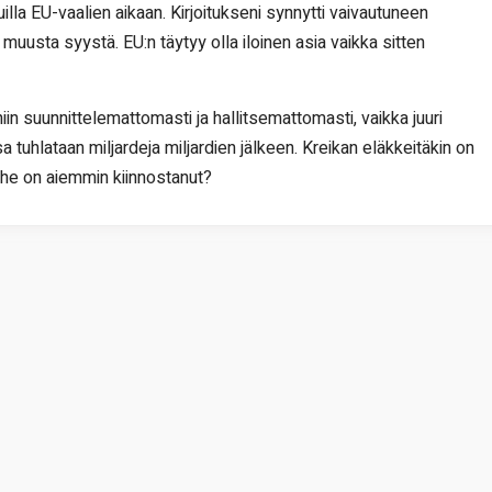
illa EU-vaalien aikaan. Kirjoitukseni synnytti vaivautuneen
 muusta syystä. EU:n täytyy olla iloinen asia vaikka sitten
iin suunnittelemattomasti ja hallitsemattomasti, vaikka juuri
a tuhlataan miljardeja miljardien jälkeen. Kreikan eläkkeitäkin on
ihe on aiemmin kiinnostanut?