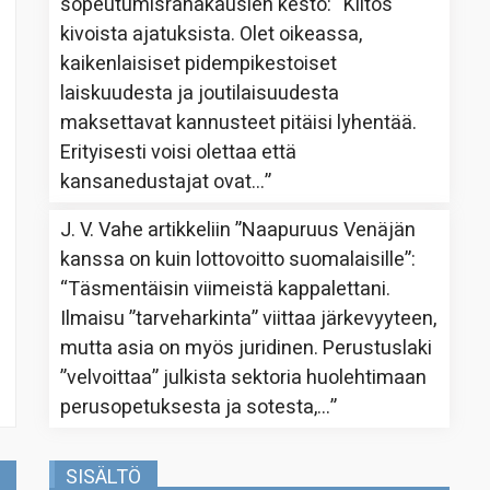
sopeutumisrahakausien kesto
: “
Kiitos
kivoista ajatuksista. Olet oikeassa,
kaikenlaisiset pidempikestoiset
laiskuudesta ja joutilaisuudesta
maksettavat kannusteet pitäisi lyhentää.
Erityisesti voisi olettaa että
kansanedustajat ovat…
”
J. V. Vahe
artikkeliin
”Naapuruus Venäjän
kanssa on kuin lottovoitto suomalaisille”
:
“
Täsmentäisin viimeistä kappalettani.
Ilmaisu ”tarveharkinta” viittaa järkevyyteen,
mutta asia on myös juridinen. Perustuslaki
”velvoittaa” julkista sektoria huolehtimaan
perusopetuksesta ja sotesta,…
”
SISÄLTÖ