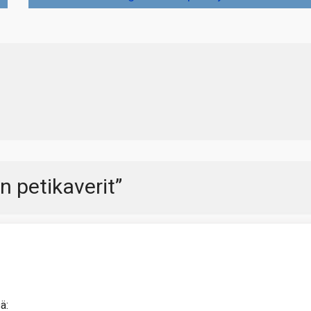
 petikaverit
”
ä: