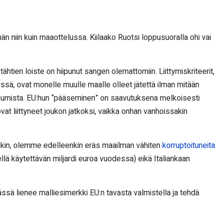
n niin kuin maaottelussa. Kiilaako Ruotsi loppusuoralla ohi vai
htien loiste on hiipunut sangen olemattomiin. Liittymiskriteerit,
ssä, ovat monelle muulle maalle olleet jätettä ilman mitään
kehumista. EU:hun “pääseminen” on saavutuksena melkoisesti
at liittyneet joukon jatkoksi, vaikka onhan vanhoissakin
ukin, olemme edelleenkin eräs maailman vähiten
korruptoituneita
iellä käytettävän miljardi euroa vuodessa) eikä Italiankaan
ssä lienee malliesimerkki EU:n tavasta valmistella ja tehdä