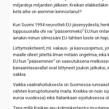
miljardeja miljardien jälkeen. Kreikan eläkkeitäkin
ketä aihe on aiemmin kiinnostanut?
Kun Suomi 1994 neuvotteli EU-jäsenyydestä, henki 
loppusuoralla ohi vai “pääsemmekö” EU:hun rint
ainakin minun silmissäni EU-tähtien loiste on hii
Liittymiskriteerit, ml. vakaus- ja kasvusopimus, j
maalle olleet jätettä ilman mitään ongelmia, eikä 
EU:hun “pääseminen” on saavutuksena melkoisest
banaanitasavallat ovat liittyneet joukon jatkoks
sakkia.
Vaikka vaalirahoituksesta on Suomessa runsaast
vähiten korruptoituneita maita. Kreikka on noin sij
euroa vuodessa) eikä Italiankaan sijoituksessa o
Tapa millä Kreikan apu kolminkertaistui muutama