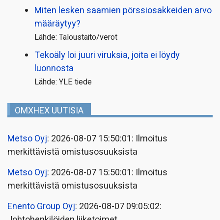
Miten lesken saamien pörssi­osakkeiden arvo
määräytyy?
Lähde: Taloustaito/verot
Tekoäly loi juuri viruksia, joita ei löydy
luonnosta
Lähde: YLE tiede
OMXHEX UUTISIA
Metso Oyj
: 2026-08-07 15:50:01: Ilmoitus
merkittävistä omistusosuuksista
Metso Oyj
: 2026-08-07 15:50:01: Ilmoitus
merkittävistä omistusosuuksista
Enento Group Oyj
: 2026-08-07 09:05:02:
Johtohenkilöiden liiketoimet