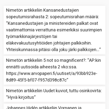
Nimetön
artikkeliin
Kansanedustajien
sopeutumisrahasta 2: sopeutumisrahan määrä
:
“
Kansanedustajien ja ministereiden palkat ovat
vaatimattomia verrattuna esimerkiksi suurimpien
työmarkkinajärjestöjen tai
eläkevakuutusyhtiöiden johtajien palkkoihin.
Yhteiskunnassa pitäisi olla joku järki palkkojen…
”
Nimetön
artikkeliin
5 not so magnificent?
: “
AP:kin
ennätti uutisoida aiheesta 2 vko:ssa.
https://www.arvopaperi.fi/uutiset/a/93bb923e-
8d89-45f5-bf07-f957d398c87c
”
Nimetön
artikkeliin
Uudet kuviot, tuttu osinkovirta
:
“
Hyvä kirjoitus
”
Johannes Hidén
artikkeliin
Vornanen ja