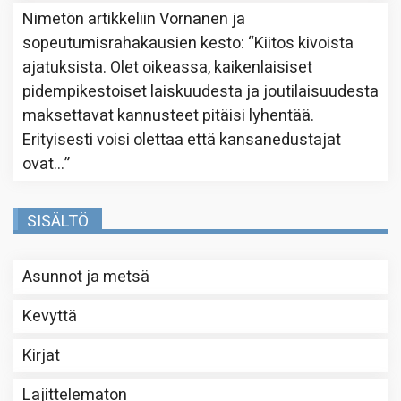
Nimetön
artikkeliin
Vornanen ja
sopeutumisrahakausien kesto
: “
Kiitos kivoista
ajatuksista. Olet oikeassa, kaikenlaisiset
pidempikestoiset laiskuudesta ja joutilaisuudesta
maksettavat kannusteet pitäisi lyhentää.
Erityisesti voisi olettaa että kansanedustajat
ovat…
”
SISÄLTÖ
Asunnot ja metsä
Kevyttä
Kirjat
Lajittelematon