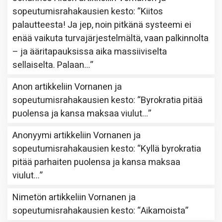
sopeutumisrahakausien kesto
: “
Kiitos
palautteesta! Ja jep, noin pitkänä systeemi ei
enää vaikuta turvajärjestelmältä, vaan palkinnolta
– ja ääritapauksissa aika massiiviselta
sellaiselta. Palaan…
”
Anon
artikkeliin
Vornanen ja
sopeutumisrahakausien kesto
: “
Byrokratia pitää
puolensa ja kansa maksaa viulut…
”
Anonyymi
artikkeliin
Vornanen ja
sopeutumisrahakausien kesto
: “
Kyllä byrokratia
pitää parhaiten puolensa ja kansa maksaa
viulut…
”
Nimetön
artikkeliin
Vornanen ja
sopeutumisrahakausien kesto
: “
Aikamoista
”