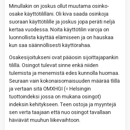
Minullakin on joskus ollut muutama osinko-
osake käyttötililläni. Oli kiva saada osinkoja
suoraan käyttötilille ja joskus jopa peräti neljä
kertaa vuodessa. Noita käyttötilin varoja on
luonnollista käyttää elämiseen ja on hauskaa
kun saa säännöllisesti käyttörahaa.
Osakesijoitukseni ovat pääosin sijoittajapankin
tilillä. Osingot tulevat sinne enkä niiden
tulemista ja menemistä edes kunnolla huomaa.
Seuraan vain kokonaisomaisuuden määrää tlillä
ja vertaan sitä OMXHGI (= Helsingin
tuottoindeksi jossa on mukana osingot)
indeksin kehitykseen. Teen ostoja ja myyntejä
sen verta taajaan että nuo osingot tavallaan
häviävät muuhun liikevaihtoon.