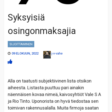
Syksyisiä
osingonmaksajia
SIJOITTAMINEN
09 ELOKUUN, 2022
j-v-vahe
Alla on taatusti subjektiivinen lista otsikon
aiheesta. Listasta puuttuu pari ainakin
näennäisen kovaa nimeä, kaivosyhtiöt Vale S A
ja Rio Tinto. Uponorista on hyvä tiedostaa sen
toimivan rakennusalalla. Muita firmoja saatan