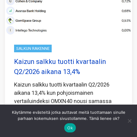
SALKUN RAKENNE
Kaizun salkku tuotti kvartaalin
Q2/2026 aikana 13,4%
Kaizun salkku tuotti kvartaalin Q2/2026
aikana 13,4% kun pohjoismainen
vertailuindeksi OMXN40 nousi samassa
ajassa 3,9%.
Käytämme evästeitä jotka auttavat meitä tuottamaan sinulle
parhaan kokemuksen sivustollamme. Tämä lienee ok?
Joidenkin pienten First North kasvuyritysten
Ok
osakkeita en ole yrityksistäni huolimatta