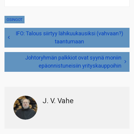
OSINGOT
Artikkelien
IFO: Talous siirtyy lähikuukausiksi (vahvaan?)
selaus
taantumaan
Johtoryhmän palkkiot ovat syynä moniin
epäonnistuneisiin yrityskauppoihin
J. V. Vahe