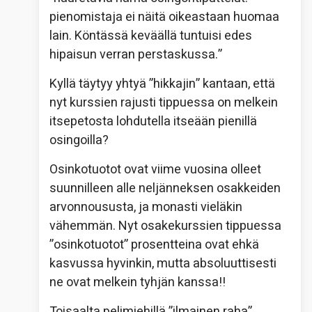
pienomistaja ei näitä oikeastaan huomaa
lain. Köntässä keväällä tuntuisi edes
hipaisun verran perstaskussa.”
Kyllä täytyy yhtyä ”hikkajin” kantaan, että
nyt kurssien rajusti tippuessa on melkein
itsepetosta lohdutella itseään pienillä
osingoilla?
Osinkotuotot ovat viime vuosina olleet
suunnilleen alle neljänneksen osakkeiden
arvonnoususta, ja monasti vieläkin
vähemmän. Nyt osakekurssien tippuessa
”osinkotuotot” prosentteina ovat ehkä
kasvussa hyvinkin, mutta absoluuttisesti
ne ovat melkein tyhjän kanssa!!
Toisaalta pelimiehillä ”ilmainen raha”