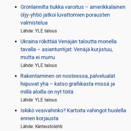
Grönlannilta tiukka varoitus – amerikkalainen
öljy-yhtiö jatkoi luvattomien porausten
valmistelua
Lähde: YLE talous
Ukraina rökittää Venäjän taloutta monella
tavalla – asiantuntijat: Venäjä kurjistuu,
mutta ei murru
Lähde: YLE talous
Rakentaminen on nosteessa, palvelualat
hiipuvat yhä – katso grafiikasta missä ja
millä aloilla on nyt töitä
Lähde: YLE talous
Iskikö vesivahinko? Kartoita vahingot huolella
ennen korjausta
Lähde: Kiinteistölehti