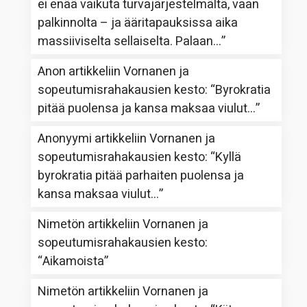
ei enää vaikuta turvajärjestelmältä, vaan
palkinnolta – ja ääritapauksissa aika
massiiviselta sellaiselta. Palaan…
”
Anon
artikkeliin
Vornanen ja
sopeutumisrahakausien kesto
: “
Byrokratia
pitää puolensa ja kansa maksaa viulut…
”
Anonyymi
artikkeliin
Vornanen ja
sopeutumisrahakausien kesto
: “
Kyllä
byrokratia pitää parhaiten puolensa ja
kansa maksaa viulut…
”
Nimetön
artikkeliin
Vornanen ja
sopeutumisrahakausien kesto
:
“
Aikamoista
”
Nimetön
artikkeliin
Vornanen ja