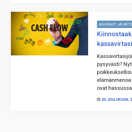
ASUNNOT JA MET
Kiinnostaak
kassavirtas
Kassavirtasijo
pysyvästi? Nyt
poikkeuksellis
elämänmenoa y
ovat hassuss
30 JOULUKUUN, 