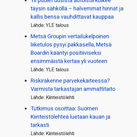
Yli puolet uusista autoista kulkee
täysin sähköllä – halvemmat hinnat ja
kallis bensa vauhdittavat kauppaa
Lähde: YLE talous
Metsä Groupin vertailu­kelpoinen
liiketulos pysyi pakkasella, Metsä
Boardin kääntyi positiiviseksi
ensimmäistä kertaa yli vuoteen
Lähde: YLE talous
Riskirakenne parvekekaiteessa?
Varmista tarkastajan ammattitaito
Lähde: Kiinteistölehti
Tutkimus osoittaa: Suomen
Kiinteistölehteä luetaan kauan ja
tarkasti
Lähde: Kiinteistölehti