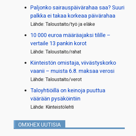
Paljonko sairauspäivä­rahaa saa? Suuri
palkka ei takaa korkeaa päivärahaa
Lähde: Taloustaito/työ ja eläke
10 000 euroa määräajaksi tilille –
vertaile 13 pankin korot
Lähde: Taloustaito/rahat
Kiinteistön omistaja, viivästyskorko
vaanii – muista 6.8. maksaa verosi
Lähde: Taloustaito/verot
Taloyhtiöillä on keinoja puuttua
väärään pysäköintiin
Lähde: Kiinteistölehti
OMXHEX UUTISIA