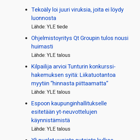
Tekoäly loi juuri viruksia, joita ei löydy
luonnosta
Lähde: YLE tiede
Ohjelmistoyritys Qt Groupin tulos nousi
huimasti
Lähde: YLE talous
Kilpailija arvioi Tunturin konkurssi­
hakemuksen syitä: Liikatuotantoa
myytiin ”hinnasta piittaamatta”
Lähde: YLE talous
Espoon kaupungin­hallitukselle
esitetään yt-neuvottelujen
käynnistämistä
Lähde: YLE talous