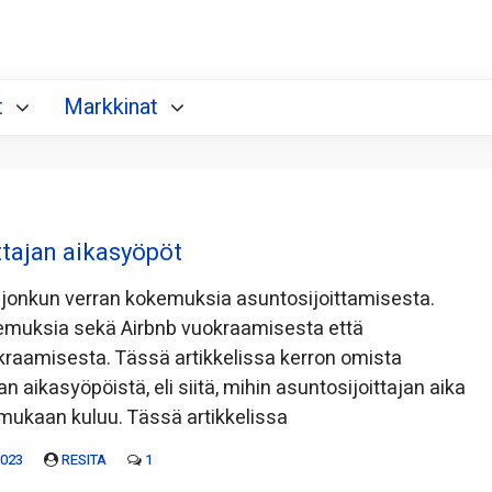
t
Markkinat
ttajan aikasyöpöt
 jonkun verran kokemuksia asuntosijoittamisesta.
kemuksia sekä Airbnb vuokraamisesta että
kraamisesta. Tässä artikkelissa kerron omista
an aikasyöpöistä, eli siitä, mihin asuntosijoittajan aika
ukaan kuluu. Tässä artikkelissa
2023
RESITA
1