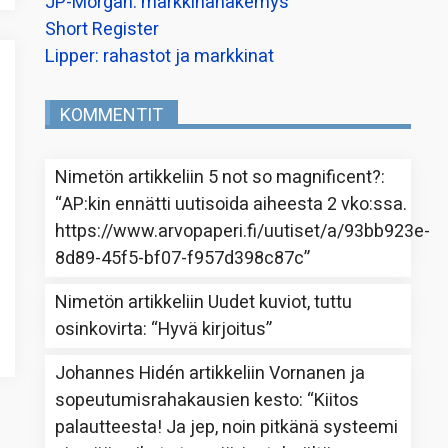
JP-Morgan: markkinanäkemys
Short Register
Lipper: rahastot ja markkinat
KOMMENTIT
Nimetön
artikkeliin
5 not so magnificent?
:
“
AP:kin ennätti uutisoida aiheesta 2 vko:ssa.
https://www.arvopaperi.fi/uutiset/a/93bb923e-
8d89-45f5-bf07-f957d398c87c
”
Nimetön
artikkeliin
Uudet kuviot, tuttu
osinkovirta
: “
Hyvä kirjoitus
”
Johannes Hidén
artikkeliin
Vornanen ja
sopeutumisrahakausien kesto
: “
Kiitos
palautteesta! Ja jep, noin pitkänä systeemi