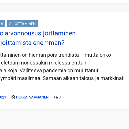
SÄ
SIJOITTAMINEN
o arvonnoususijoittaminen
ijoittamista enemmän?
ittaminen on hieman pois trendistä – mutta onko
 eletään monessakin mielessä erittäin
ia aikoja. Vallitseva pandemia on muuttanut
mpäri maailmaa. Samaan aikaan talous ja markkinat
a
2021
PEKKA-VAANANEN
3