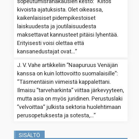
sopeutumisrahakausien kesto
: “
Kiitos
kivoista ajatuksista. Olet oikeassa,
kaikenlaisiset pidempikestoiset
laiskuudesta ja joutilaisuudesta
maksettavat kannusteet pitäisi lyhentää.
Erityisesti voisi olettaa että
kansanedustajat ovat…
”
J. V. Vahe
artikkeliin
”Naapuruus Venäjän
kanssa on kuin lottovoitto suomalaisille”
:
“
Täsmentäisin viimeistä kappalettani.
Ilmaisu ”tarveharkinta” viittaa järkevyyteen,
mutta asia on myös juridinen. Perustuslaki
”velvoittaa” julkista sektoria huolehtimaan
perusopetuksesta ja sotesta,…
”
SISÄLTÖ