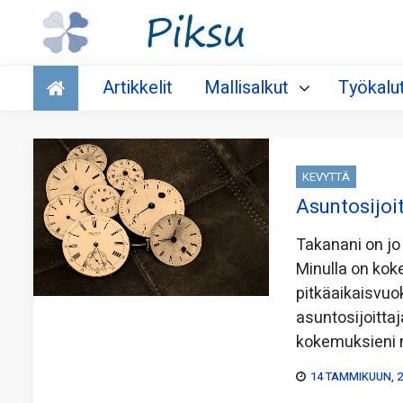
Talous
Artikkelit
Mallisalkut
Työkalu
KEVYTTÄ
Asuntosijoi
Takanani on jo
Minulla on ko
pitkäaikaisvuo
asuntosijoittaj
kokemuksieni m
14 TAMMIKUUN, 