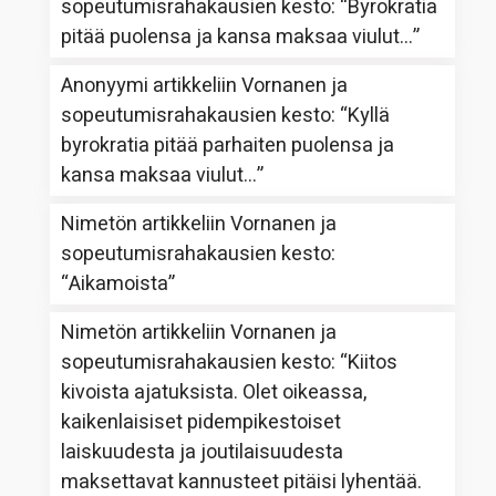
sopeutumisrahakausien kesto
: “
Byrokratia
pitää puolensa ja kansa maksaa viulut…
”
Anonyymi
artikkeliin
Vornanen ja
sopeutumisrahakausien kesto
: “
Kyllä
byrokratia pitää parhaiten puolensa ja
kansa maksaa viulut…
”
Nimetön
artikkeliin
Vornanen ja
sopeutumisrahakausien kesto
:
“
Aikamoista
”
Nimetön
artikkeliin
Vornanen ja
sopeutumisrahakausien kesto
: “
Kiitos
kivoista ajatuksista. Olet oikeassa,
kaikenlaisiset pidempikestoiset
laiskuudesta ja joutilaisuudesta
maksettavat kannusteet pitäisi lyhentää.