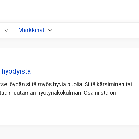
t
Markkinat
) hyödyistä
itse löydän siitä myös hyviä puolia. Siitä kärsiminen tai
löytää muutaman hyötynäkökulman. Osa niistä on