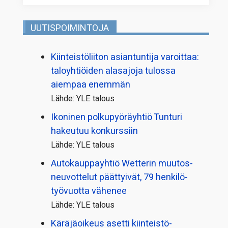
UUTISPOIMINTOJA
Kiinteistö­liiton asiantuntija varoittaa:
taloyhtiöiden alasajoja tulossa
aiempaa enemmän
Lähde: YLE talous
Ikoninen polkupyörä­yhtiö Tunturi
hakeutuu konkurssiin
Lähde: YLE talous
Autokauppayhtiö Wetterin muutos­
neuvottelut päättyivät, 79 henkilö­
työvuotta vähenee
Lähde: YLE talous
Käräjäoikeus asetti kiinteistö­