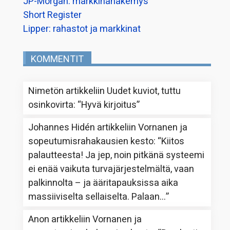
JP-Morgan: markkinanäkemys
Short Register
Lipper: rahastot ja markkinat
KOMMENTIT
Nimetön
artikkeliin
Uudet kuviot, tuttu
osinkovirta
: “
Hyvä kirjoitus
”
Johannes Hidén
artikkeliin
Vornanen ja
sopeutumisrahakausien kesto
: “
Kiitos
palautteesta! Ja jep, noin pitkänä systeemi
ei enää vaikuta turvajärjestelmältä, vaan
palkinnolta – ja ääritapauksissa aika
massiiviselta sellaiselta. Palaan…
”
Anon
artikkeliin
Vornanen ja