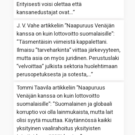
Erityisesti voisi olettaa että
kansanedustajat ovat…
”
J. V. Vahe
artikkeliin
”Naapuruus Venäjän
kanssa on kuin lottovoitto suomalaisille”
:
“
Täsmentäisin viimeistä kappalettani.
Ilmaisu ”tarveharkinta” viittaa järkevyyteen,
mutta asia on myös juridinen. Perustuslaki
”velvoittaa” julkista sektoria huolehtimaan
perusopetuksesta ja sotesta,…
”
Tommi Taavila
artikkeliin
”Naapuruus
Venäjän kanssa on kuin lottovoitto
suomalaisille”
: “
Suomalainen ja globaali
korruptio voi olla lainmukaista, mutta lait
olisi syytä muuttaa. Käytännössä kaikki
yksityinen vaalirahoitus yksityisten