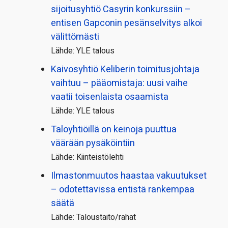
sijoitusyhtiö Casyrin konkurssiin –
entisen Gapconin pesänselvitys alkoi
välittömästi
Lähde: YLE talous
Kaivosyhtiö Keliberin toimitusjohtaja
vaihtuu – pääomistaja: uusi vaihe
vaatii toisenlaista osaamista
Lähde: YLE talous
Taloyhtiöillä on keinoja puuttua
väärään pysäköintiin
Lähde: Kiinteistölehti
Ilmastonmuutos haastaa vakuutukset
– odotettavissa entistä rankempaa
säätä
Lähde: Taloustaito/rahat