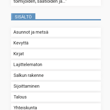
toimijoiden, säätiöiden ja…
”
SISÄLTÖ
Asunnot ja metsä
Kevyttä
Kirjat
Lajittelematon
Salkun rakenne
Sijoittaminen
Talous
Yhteiskunta