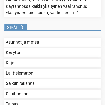
lainmukaista, mutta lait olisi syytä muuttaa.
Käytännössä kaikki yksityinen vaalirahoitus
yksityisten toimijoiden, säätiöiden ja…
”
SISÄLTÖ
Asunnot ja metsä
Kevyttä
Kirjat
Lajittelematon
Salkun rakenne
Sijoittaminen
Talous