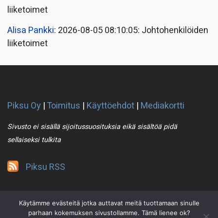
liiketoimet
Alisa Pankki
: 2026-08-05 08:10:05: Johtohenkilöiden
liiketoimet
Piksu Oy
|
Toimitus
|
Käyttöehdot
|
Mediakortti
Sivusto ei sisällä sijoitussuosituksia eikä sisältöä pidä
sellaiseksi tulkita
Piksu RSS
Käytämme evästeitä jotka auttavat meitä tuottamaan sinulle
parhaan kokemuksen sivustollamme. Tämä lienee ok?