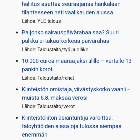
hallitus asettaa seuraajansa hankalaan
tilanteeseen heti vaalikauden alussa
Lähde: YLE talous
Paljonko sairauspäivä­rahaa saa? Suuri
palkka ei takaa korkeaa päivärahaa
Lähde: Taloustaito/työ ja eläke
10 000 euroa määräajaksi tilille – vertaile 13
pankin korot
Lähde: Taloustaito/rahat
Kiinteistön omistaja, viivästyskorko vaanii –
muista 6.8. maksaa verosi
Lähde: Taloustaito/verot
Kiinteistö­liiton asiantuntija varoittaa:
taloyhtiöiden alasajoja tulossa aiempaa
enemmän