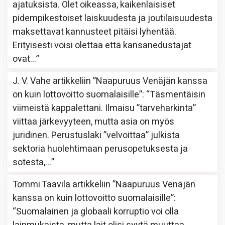
ajatuksista. Olet oikeassa, kaikenlaisiset
pidempikestoiset laiskuudesta ja joutilaisuudesta
maksettavat kannusteet pitäisi lyhentää.
Erityisesti voisi olettaa että kansanedustajat
ovat…
”
J. V. Vahe
artikkeliin
”Naapuruus Venäjän kanssa
on kuin lottovoitto suomalaisille”
: “
Täsmentäisin
viimeistä kappalettani. Ilmaisu ”tarveharkinta”
viittaa järkevyyteen, mutta asia on myös
juridinen. Perustuslaki ”velvoittaa” julkista
sektoria huolehtimaan perusopetuksesta ja
sotesta,…
”
Tommi Taavila
artikkeliin
”Naapuruus Venäjän
kanssa on kuin lottovoitto suomalaisille”
:
“
Suomalainen ja globaali korruptio voi olla