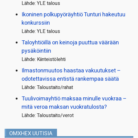
Lähde: YLE talous
Ikoninen polkupyörä­yhtiö Tunturi hakeutuu
konkurssiin
Lähde: YLE talous
Taloyhtiöillä on keinoja puuttua väärään
pysäköintiin
Lähde: Kiinteistölehti
Ilmastonmuutos haastaa vakuutukset –
odotettavissa entistä rankempaa säätä
Lähde: Taloustaito/rahat
Tuulivoimayhtiö maksaa minulle vuokraa –
mitä veroa maksan vuokratulosta?
Lähde: Taloustaito/verot
OMXHEX UUTISIA