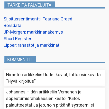
TÄRKEITÄ PALVELUITA
Sijoitussentimentti: Fear and Greed
Borsdata
JP-Morgan: markkinanäkemys
Short Register
Lipper: rahastot ja markkinat
KOMMENTIT
Nimetön
artikkeliin
Uudet kuviot, tuttu osinkovirta
:
“
Hyvä kirjoitus
”
Johannes Hidén
artikkeliin
Vornanen ja
sopeutumisrahakausien kesto
: “
Kiitos
palautteesta! Ja jep, noin pitkänä systeemi ei