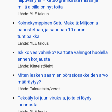
hiipuvat yhä – katso grafiikasta missä ja
millä aloilla on nyt töitä
Lähde: YLE talous
Kolmekymppinen Satu Mäkelä: Miljoonia
panostetaan, ja saadaan 10 euron
tuntipalkka
Lähde: YLE talous
Iskikö vesivahinko? Kartoita vahingot huolella
ennen korjausta
Lähde: Kiinteistölehti
Miten lesken saamien pörssi­osakkeiden arvo
määräytyy?
Lähde: Taloustaito/verot
Tekoäly loi juuri viruksia, joita ei löydy
luonnosta
Lähde: YLE tiede