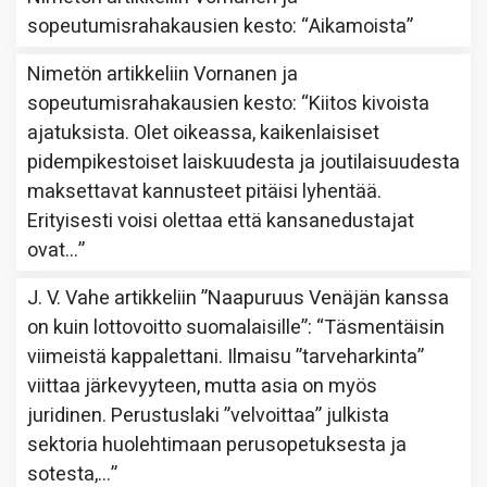
sopeutumisrahakausien kesto
: “
Aikamoista
”
Nimetön
artikkeliin
Vornanen ja
sopeutumisrahakausien kesto
: “
Kiitos kivoista
ajatuksista. Olet oikeassa, kaikenlaisiset
pidempikestoiset laiskuudesta ja joutilaisuudesta
maksettavat kannusteet pitäisi lyhentää.
Erityisesti voisi olettaa että kansanedustajat
ovat…
”
J. V. Vahe
artikkeliin
”Naapuruus Venäjän kanssa
on kuin lottovoitto suomalaisille”
: “
Täsmentäisin
viimeistä kappalettani. Ilmaisu ”tarveharkinta”
viittaa järkevyyteen, mutta asia on myös
juridinen. Perustuslaki ”velvoittaa” julkista
sektoria huolehtimaan perusopetuksesta ja
sotesta,…
”