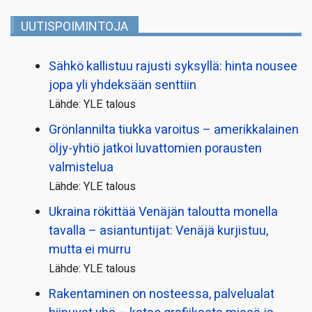
UUTISPOIMINTOJA
Sähkö kallistuu rajusti syksyllä: hinta nousee
jopa yli yhdeksään senttiin
Lähde: YLE talous
Grönlannilta tiukka varoitus – amerikkalainen
öljy-yhtiö jatkoi luvattomien porausten
valmistelua
Lähde: YLE talous
Ukraina rökittää Venäjän taloutta monella
tavalla – asiantuntijat: Venäjä kurjistuu,
mutta ei murru
Lähde: YLE talous
Rakentaminen on nosteessa, palvelualat