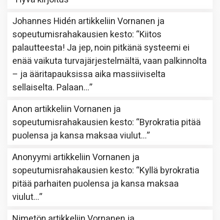
Johannes Hidén
artikkeliin
Vornanen ja
sopeutumisrahakausien kesto
: “
Kiitos
palautteesta! Ja jep, noin pitkänä systeemi ei
enää vaikuta turvajärjestelmältä, vaan palkinnolta
– ja ääritapauksissa aika massiiviselta
sellaiselta. Palaan…
”
Anon
artikkeliin
Vornanen ja
sopeutumisrahakausien kesto
: “
Byrokratia pitää
puolensa ja kansa maksaa viulut…
”
Anonyymi
artikkeliin
Vornanen ja
sopeutumisrahakausien kesto
: “
Kyllä byrokratia
pitää parhaiten puolensa ja kansa maksaa
viulut…
”
Nimetön
artikkeliin
Vornanen ja