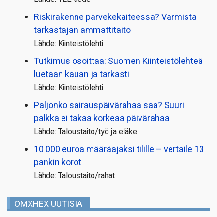
Riskirakenne parvekekaiteessa? Varmista
tarkastajan ammattitaito
Lähde: Kiinteistölehti
Tutkimus osoittaa: Suomen Kiinteistölehteä
luetaan kauan ja tarkasti
Lähde: Kiinteistölehti
Paljonko sairauspäivä­rahaa saa? Suuri
palkka ei takaa korkeaa päivärahaa
Lähde: Taloustaito/työ ja eläke
10 000 euroa määräajaksi tilille – vertaile 13
pankin korot
Lähde: Taloustaito/rahat
OMXHEX UUTISIA