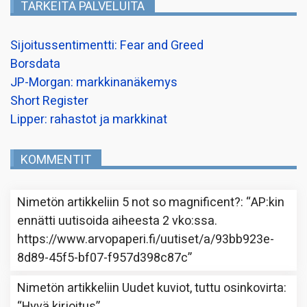
TÄRKEITÄ PALVELUITA
Sijoitussentimentti: Fear and Greed
Borsdata
JP-Morgan: markkinanäkemys
Short Register
Lipper: rahastot ja markkinat
KOMMENTIT
Nimetön
artikkeliin
5 not so magnificent?
: “
AP:kin
ennätti uutisoida aiheesta 2 vko:ssa.
https://www.arvopaperi.fi/uutiset/a/93bb923e-
8d89-45f5-bf07-f957d398c87c
”
Nimetön
artikkeliin
Uudet kuviot, tuttu osinkovirta
:
“
Hyvä kirjoitus
”