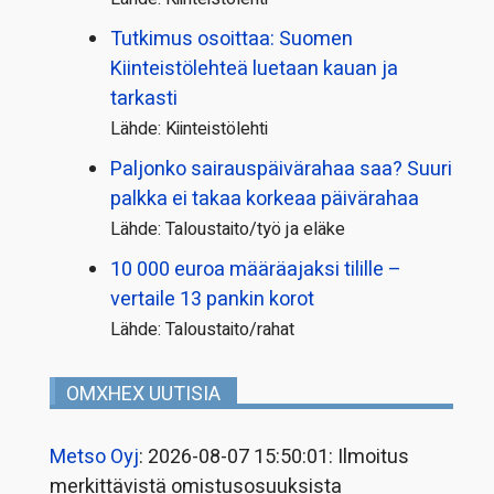
Tutkimus osoittaa: Suomen
Kiinteistölehteä luetaan kauan ja
tarkasti
Lähde: Kiinteistölehti
Paljonko sairauspäivä­rahaa saa? Suuri
palkka ei takaa korkeaa päivärahaa
Lähde: Taloustaito/työ ja eläke
10 000 euroa määräajaksi tilille –
vertaile 13 pankin korot
Lähde: Taloustaito/rahat
OMXHEX UUTISIA
Metso Oyj
: 2026-08-07 15:50:01: Ilmoitus
merkittävistä omistusosuuksista