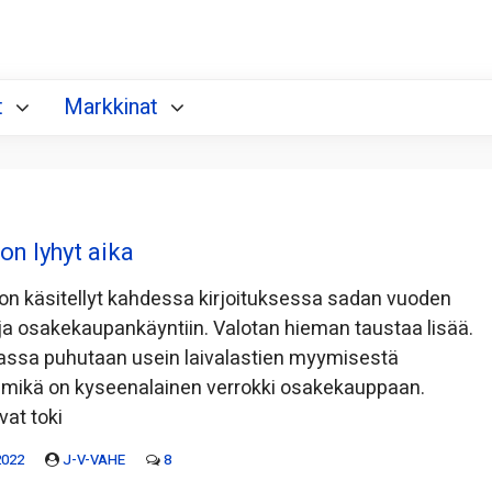
t
Markkinat
on lyhyt aika
 on käsitellyt kahdessa kirjoituksessa sadan vuoden
ja osakekaupankäyntiin. Valotan hieman taustaa lisää.
iassa puhutaan usein laivalastien myymisestä
 mikä on kyseenalainen verrokki osakekauppaan.
vat toki
2022
J-V-VAHE
8