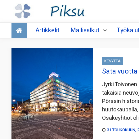
Talous
Artikkelit
Mallisalkut
Työkalu
KEVYTTÄ
Sata vuotta 
Jyrki Toivonen
takaisia neuvo
Pörssin histor
huutokaupalla,
Osakeyhtiöt oli
31 TOUKOKUUN, 