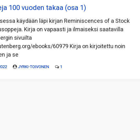
eja 100 vuoden takaa (osa 1)
ksessa käydään läpi kirjan Reminiscences of a Stock
usoppeja. Kirja on vapaasti ja ilmaiseksi saatavilla
rgin sivuilta
tenberg.org/ebooks/60979 Kirja on kirjoitettu noin
en ja se
2022
JYRKI-TOIVONEN
1