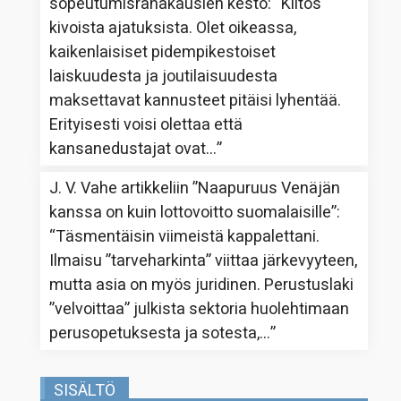
sopeutumisrahakausien kesto
: “
Kiitos
kivoista ajatuksista. Olet oikeassa,
kaikenlaisiset pidempikestoiset
laiskuudesta ja joutilaisuudesta
maksettavat kannusteet pitäisi lyhentää.
Erityisesti voisi olettaa että
kansanedustajat ovat…
”
J. V. Vahe
artikkeliin
”Naapuruus Venäjän
kanssa on kuin lottovoitto suomalaisille”
:
“
Täsmentäisin viimeistä kappalettani.
Ilmaisu ”tarveharkinta” viittaa järkevyyteen,
mutta asia on myös juridinen. Perustuslaki
”velvoittaa” julkista sektoria huolehtimaan
perusopetuksesta ja sotesta,…
”
SISÄLTÖ