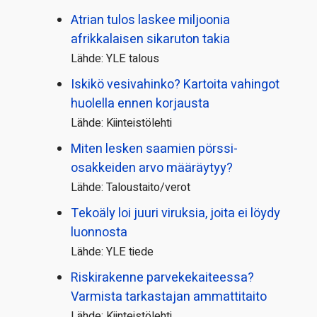
Atrian tulos laskee miljoonia
afrikkalaisen sikaruton takia
Lähde: YLE talous
Iskikö vesivahinko? Kartoita vahingot
huolella ennen korjausta
Lähde: Kiinteistölehti
Miten lesken saamien pörssi­
osakkeiden arvo määräytyy?
Lähde: Taloustaito/verot
Tekoäly loi juuri viruksia, joita ei löydy
luonnosta
Lähde: YLE tiede
Riskirakenne parvekekaiteessa?
Varmista tarkastajan ammattitaito
Lähde: Kiinteistölehti