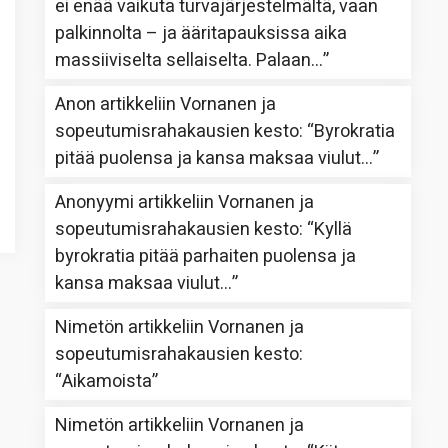
ei enää vaikuta turvajärjestelmältä, vaan
palkinnolta – ja ääritapauksissa aika
massiiviselta sellaiselta. Palaan…
”
Anon
artikkeliin
Vornanen ja
sopeutumisrahakausien kesto
: “
Byrokratia
pitää puolensa ja kansa maksaa viulut…
”
Anonyymi
artikkeliin
Vornanen ja
sopeutumisrahakausien kesto
: “
Kyllä
byrokratia pitää parhaiten puolensa ja
kansa maksaa viulut…
”
Nimetön
artikkeliin
Vornanen ja
sopeutumisrahakausien kesto
:
“
Aikamoista
”
Nimetön
artikkeliin
Vornanen ja