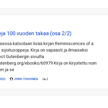
eja 100 vuoden takaa (osa 2/2)
ksessa katsotaan lisää kirjan Reminiscences of a
sijoitusoppeja. Kirja on vapaasti ja ilmaiseksi
ect Gutenbergin sivuilta
tenberg.org/ebooks/60979 Kirja on kirjoitettu noin
en ja se
2022
JYRKI-TOIVONEN
2