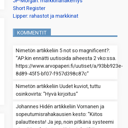
JP-Morgan: markkinanäkemys
Short Register
Lipper: rahastot ja markkinat
KOMMENTIT
Nimetön
artikkeliin
5 not so magnificent?
:
“
AP:kin ennätti uutisoida aiheesta 2 vko:ssa.
https://www.arvopaperi.fi/uutiset/a/93bb923e-
8d89-45f5-bf07-f957d398c87c
”
Nimetön
artikkeliin
Uudet kuviot, tuttu
osinkovirta
: “
Hyvä kirjoitus
”
Johannes Hidén
artikkeliin
Vornanen ja
sopeutumisrahakausien kesto
: “
Kiitos
palautteesta! Ja jep, noin pitkänä systeemi