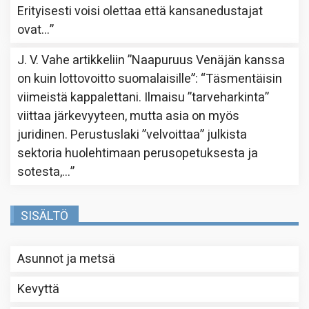
Erityisesti voisi olettaa että kansanedustajat
ovat…
”
J. V. Vahe
artikkeliin
”Naapuruus Venäjän kanssa
on kuin lottovoitto suomalaisille”
: “
Täsmentäisin
viimeistä kappalettani. Ilmaisu ”tarveharkinta”
viittaa järkevyyteen, mutta asia on myös
juridinen. Perustuslaki ”velvoittaa” julkista
sektoria huolehtimaan perusopetuksesta ja
sotesta,…
”
SISÄLTÖ
Asunnot ja metsä
Kevyttä