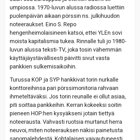
umpiossa. 1970-luvun alussa radiossa luettiin
puolenpäivän aikaan pörssin ns. julkihuudon
noteeraukset. Eino S. Repo
hengenheimolaisineen katsoi, ettei YLEn sovi
moista kapitalismia tukea. Rinnalle tuli jo 1980-
luvun alussa teksti-TV, joka tosin vähemmän
käyttäjäystävällisesti päivitti sivut vasta
pankkien sulkemisaikoihin.
Turussa KOP ja SYP hankkivat torin nurkalle
konttoreihinsa pari pörssimonitoria rahvaan
ihmeteltäväksi. Jos torin reunalle ei ollut asiaa,
piti soittaa pankkeihin. Kerran kokeeksi soitin
pieneen HOP:hen kysyäkseni jotain tiettyä
noteerausta. Vahvasti ruotsia murtanut herra
neuvoi, miten noteerauksen näkisi painetusta
sanomalehdestä. Kohtalaisen vaivautuneesti