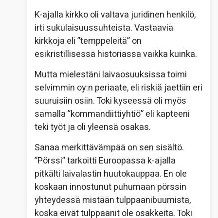
K-ajalla kirkko oli valtava juridinen henkilö,
irti sukulaisuussuhteista. Vastaavia
kirkkoja eli ”temppeleitä” on
esikristillisessä historiassa vaikka kuinka.
Mutta mielestäni laivaosuuksissa toimi
selvimmin oy:n periaate, eli riskiä jaettiin eri
suuruisiin osiin. Toki kyseessä oli myös
samalla ”kommandiittiyhtiö” eli kapteeni
teki työt ja oli yleensä osakas.
Sanaa merkittävämpää on sen sisältö.
”Pörssi” tarkoitti Euroopassa k-ajalla
pitkälti laivalastin huutokauppaa. En ole
koskaan innostunut puhumaan pörssin
yhteydessä mistään tulppaanibuumista,
koska eivät tulppaanit ole osakkeita. Toki