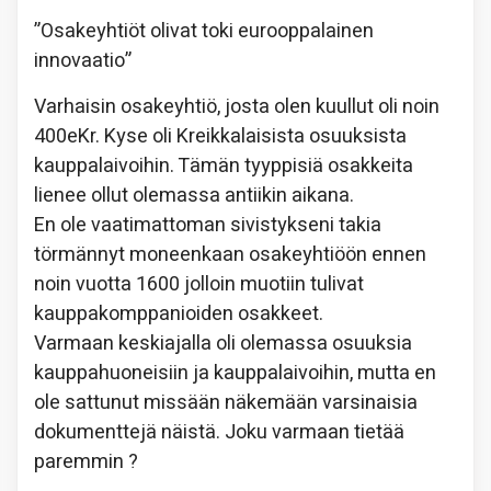
”Osakeyhtiöt olivat toki eurooppalainen
innovaatio”
Varhaisin osakeyhtiö, josta olen kuullut oli noin
400eKr. Kyse oli Kreikkalaisista osuuksista
kauppalaivoihin. Tämän tyyppisiä osakkeita
lienee ollut olemassa antiikin aikana.
En ole vaatimattoman sivistykseni takia
törmännyt moneenkaan osakeyhtiöön ennen
noin vuotta 1600 jolloin muotiin tulivat
kauppakomppanioiden osakkeet.
Varmaan keskiajalla oli olemassa osuuksia
kauppahuoneisiin ja kauppalaivoihin, mutta en
ole sattunut missään näkemään varsinaisia
dokumenttejä näistä. Joku varmaan tietää
paremmin ?