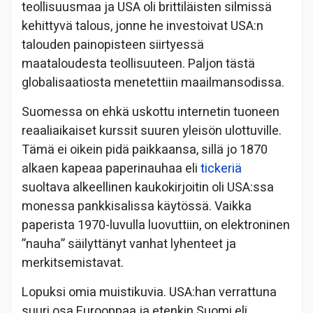
teollisuusmaa ja USA oli brittiläisten silmissä
kehittyvä talous, jonne he investoivat USA:n
talouden painopisteen siirtyessä
maataloudesta teollisuuteen. Paljon tästä
globalisaatiosta menetettiin maailmansodissa.
Suomessa on ehkä uskottu internetin tuoneen
reaaliaikaiset kurssit suuren yleisön ulottuville.
Tämä ei oikein pidä paikkaansa, sillä jo 1870
alkaen kapeaa paperinauhaa eli
tickeriä
suoltava alkeellinen kaukokirjoitin oli USA:ssa
monessa pankkisalissa käytössä. Vaikka
paperista 1970-luvulla luovuttiin, on elektroninen
”nauha” säilyttänyt vanhat lyhenteet ja
merkitsemistavat.
Lopuksi omia muistikuvia. USA:han verrattuna
suuri osa Eurooppaa ja etenkin Suomi eli