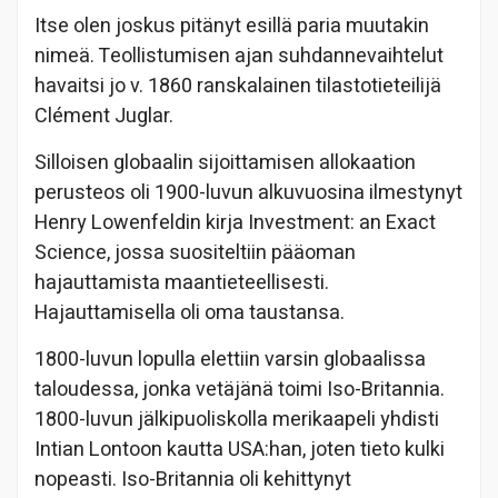
Itse olen joskus pitänyt esillä paria muutakin
nimeä. Teollistumisen ajan suhdannevaihtelut
havaitsi jo v. 1860 ranskalainen tilastotieteilijä
Clément Juglar.
Silloisen globaalin sijoittamisen allokaation
perusteos oli 1900-luvun alkuvuosina ilmestynyt
Henry Lowenfeldin kirja Investment: an Exact
Science, jossa suositeltiin pääoman
hajauttamista maantieteellisesti.
Hajauttamisella oli oma taustansa.
1800-luvun lopulla elettiin varsin globaalissa
taloudessa, jonka vetäjänä toimi Iso-Britannia.
1800-luvun jälkipuoliskolla merikaapeli yhdisti
Intian Lontoon kautta USA:han, joten tieto kulki
nopeasti. Iso-Britannia oli kehittynyt