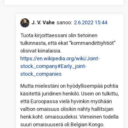
J. V. Vahe
sanoo:
2.6.2022 15:44
Tuota kirjoittaessani olin tietoinen
tulkinnasta, että ekat ”kommandiittiyhtiöt”
olisivat kiinalaisia.
https://en.wikipedia.org/wiki/Joint-
stock_company#Early_joint-
stock_companies
Mutta mielestäni on hyödyllisempää pohtia
käsitettä juridinen henkilö. Usein on tulkittu,
että Euroopassa vielä hyvinkin myöhään
valtion omaisuus olisikin nähty hallitsijan
henk.koht. omaisuudeksi. Viimeinen todella
suuri omaisuuserä oli Belgian Kongo.