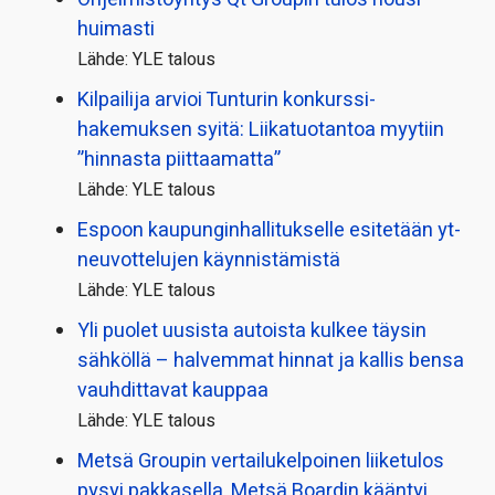
huimasti
Lähde: YLE talous
Kilpailija arvioi Tunturin konkurssi­
hakemuksen syitä: Liikatuotantoa myytiin
”hinnasta piittaamatta”
Lähde: YLE talous
Espoon kaupungin­hallitukselle esitetään yt-
neuvottelujen käynnistämistä
Lähde: YLE talous
Yli puolet uusista autoista kulkee täysin
sähköllä – halvemmat hinnat ja kallis bensa
vauhdittavat kauppaa
Lähde: YLE talous
Metsä Groupin vertailu­kelpoinen liiketulos
pysyi pakkasella, Metsä Boardin kääntyi