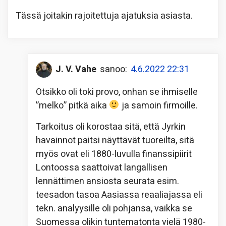
Tässä joitakin rajoitettuja ajatuksia asiasta.
J. V. Vahe
sanoo:
4.6.2022 22:31
Otsikko oli toki provo, onhan se ihmiselle
”melko” pitkä aika
ja samoin firmoille.
Tarkoitus oli korostaa sitä, että Jyrkin
havainnot paitsi näyttävät tuoreilta, sitä
myös ovat eli 1880-luvulla finanssipiirit
Lontoossa saattoivat langallisen
lennättimen ansiosta seurata esim.
teesadon tasoa Aasiassa reaaliajassa eli
tekn. analyysille oli pohjansa, vaikka se
Suomessa olikin tuntematonta vielä 1980-