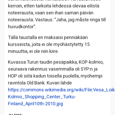
kerroin, etten tarkoita lehdessä olevaa eilistä
noteerausta, vaan sen ihan saman päivän
noteerausta. Vastaus: ”Jaha, jag måste ringa till
huvudkontor”.
Tällä taustalla en maksaisi penniäkään
kursseista, joita ei ole myöhästytetty 15
minuuttia, ei ole niin kiire.
Kuvassa Turun taudin pesäpaikka, KOP-kolmio,
seuraava rakennus vasemmalla oli SYP:n ja
HOP oli siitä kadun toisella puolella, myöhempi
ravintola Old Bank. Kuvan lähde
https://commons.wikimedia.org/wiki/File:Vesa_Loi
Kolmio_Shopping_Center_Turku-
Finland_April10th-2010.jpg
Jaa tämä: