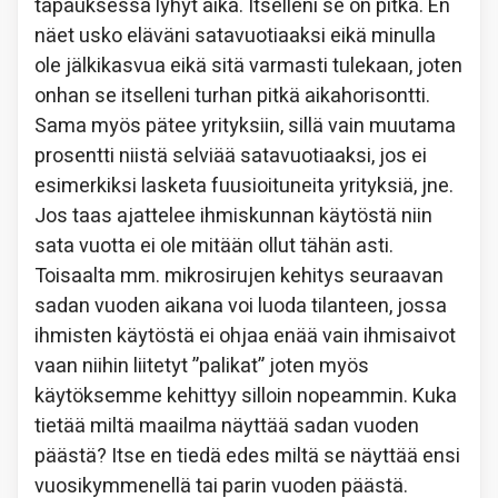
tapauksessa lyhyt aika. Itselleni se on pitkä. En
näet usko eläväni satavuotiaaksi eikä minulla
ole jälkikasvua eikä sitä varmasti tulekaan, joten
onhan se itselleni turhan pitkä aikahorisontti.
Sama myös pätee yrityksiin, sillä vain muutama
prosentti niistä selviää satavuotiaaksi, jos ei
esimerkiksi lasketa fuusioituneita yrityksiä, jne.
Jos taas ajattelee ihmiskunnan käytöstä niin
sata vuotta ei ole mitään ollut tähän asti.
Toisaalta mm. mikrosirujen kehitys seuraavan
sadan vuoden aikana voi luoda tilanteen, jossa
ihmisten käytöstä ei ohjaa enää vain ihmisaivot
vaan niihin liitetyt ”palikat” joten myös
käytöksemme kehittyy silloin nopeammin. Kuka
tietää miltä maailma näyttää sadan vuoden
päästä? Itse en tiedä edes miltä se näyttää ensi
vuosikymmenellä tai parin vuoden päästä.