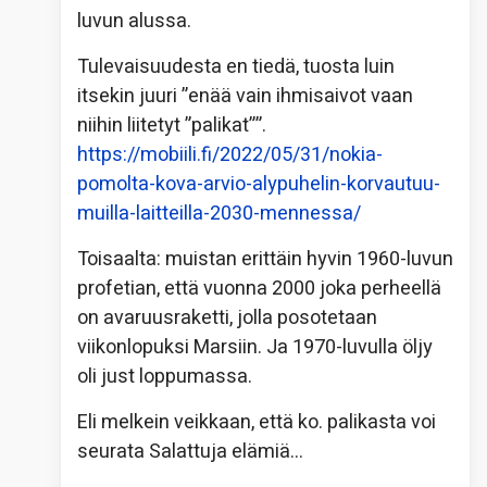
luvun alussa.
Tulevaisuudesta en tiedä, tuosta luin
itsekin juuri ”enää vain ihmisaivot vaan
niihin liitetyt ”palikat””.
https://mobiili.fi/2022/05/31/nokia-
pomolta-kova-arvio-alypuhelin-korvautuu-
muilla-laitteilla-2030-mennessa/
Toisaalta: muistan erittäin hyvin 1960-luvun
profetian, että vuonna 2000 joka perheellä
on avaruusraketti, jolla posotetaan
viikonlopuksi Marsiin. Ja 1970-luvulla öljy
oli just loppumassa.
Eli melkein veikkaan, että ko. palikasta voi
seurata Salattuja elämiä…