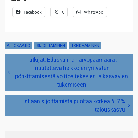
Facebook
X
WhatsApp
ALLOKAATIO
SIJOITTAMINEN
TREIDAAMINEN
Artikkelien
Tutkijat: Eduskunnan arvopäämäärät
selaus
muutettava heikkojen yritysten
pönkittämisestä voittoa tekevien ja kasvavien
tukemiseen
Intiaan sijoittamista puoltaa korkea 6..7 %
talouskasvu