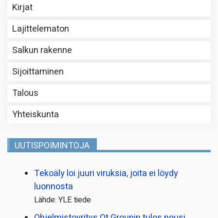
Kirjat
Lajittelematon
Salkun rakenne
Sijoittaminen
Talous
Yhteiskunta
UUTISPOIMINTOJA
Tekoäly loi juuri viruksia, joita ei löydy
luonnosta
Lähde: YLE tiede
Ohjelmistoyritys Qt Groupin tulos nousi