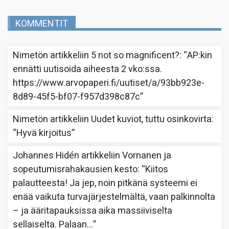
KOMMENTIT
Nimetön
artikkeliin
5 not so magnificent?
: “
AP:kin
ennätti uutisoida aiheesta 2 vko:ssa.
https://www.arvopaperi.fi/uutiset/a/93bb923e-
8d89-45f5-bf07-f957d398c87c
”
Nimetön
artikkeliin
Uudet kuviot, tuttu osinkovirta
:
“
Hyvä kirjoitus
”
Johannes Hidén
artikkeliin
Vornanen ja
sopeutumisrahakausien kesto
: “
Kiitos
palautteesta! Ja jep, noin pitkänä systeemi ei
enää vaikuta turvajärjestelmältä, vaan palkinnolta
– ja ääritapauksissa aika massiiviselta
sellaiselta. Palaan…
”