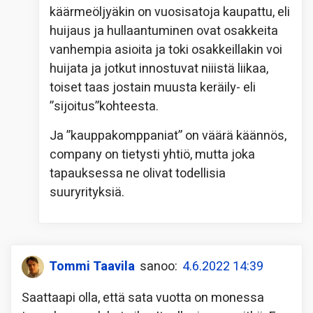
käärmeöljyäkin on vuosisatoja kaupattu, eli
huijaus ja hullaantuminen ovat osakkeita
vanhempia asioita ja toki osakkeillakin voi
huijata ja jotkut innostuvat niiistä liikaa,
toiset taas jostain muusta keräily- eli
”sijoitus”kohteesta.
Ja ”kauppakomppaniat” on väärä käännös,
company on tietysti yhtiö, mutta joka
tapauksessa ne olivat todellisia
suuryrityksiä.
Tommi Taavila
sanoo:
4.6.2022 14:39
Saattaapi olla, että sata vuotta on monessa