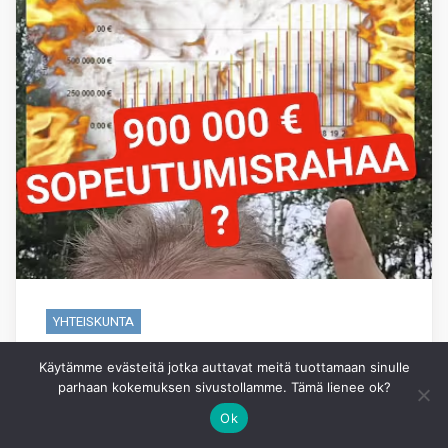
YHTEISKUNTA
Kansanedustajien
Käytämme evästeitä jotka auttavat meitä tuottamaan sinulle
parhaan kokemuksen sivustollamme. Tämä lienee ok?
sopeutumisrahasta 2:
Ok
sopeutumisrahan määrä