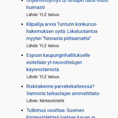
Ohjelmistoyritys Qt Groupin tulos nousi
huimasti
Lähde: YLE talous
Kilpailija arvioi Tunturin konkurssi­
hakemuksen syitä: Liikatuotantoa
myytiin ”hinnasta piittaamatta”
Lähde: YLE talous
Espoon kaupungin­hallitukselle
esitetään yt-neuvottelujen
käynnistämistä
Lähde: YLE talous
Riskirakenne parvekekaiteessa?
Varmista tarkastajan ammattitaito
Lähde: Kiinteistölehti
Tutkimus osoittaa: Suomen
Kiinteistölehteä luetaan kauan ja