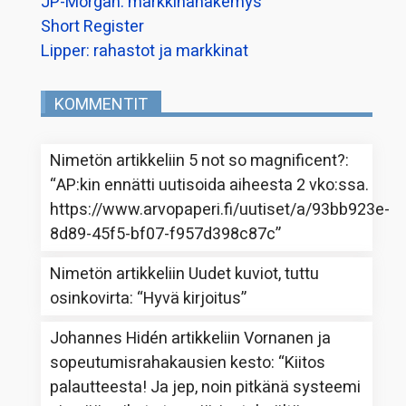
JP-Morgan: markkinanäkemys
Short Register
Lipper: rahastot ja markkinat
KOMMENTIT
Nimetön
artikkeliin
5 not so magnificent?
:
“
AP:kin ennätti uutisoida aiheesta 2 vko:ssa.
https://www.arvopaperi.fi/uutiset/a/93bb923e-
8d89-45f5-bf07-f957d398c87c
”
Nimetön
artikkeliin
Uudet kuviot, tuttu
osinkovirta
: “
Hyvä kirjoitus
”
Johannes Hidén
artikkeliin
Vornanen ja
sopeutumisrahakausien kesto
: “
Kiitos
palautteesta! Ja jep, noin pitkänä systeemi