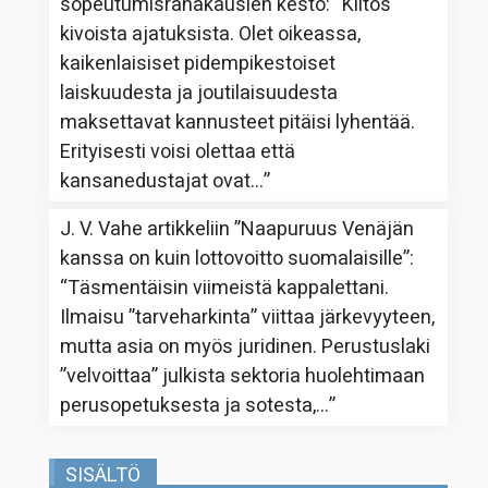
sopeutumisrahakausien kesto
: “
Kiitos
kivoista ajatuksista. Olet oikeassa,
kaikenlaisiset pidempikestoiset
laiskuudesta ja joutilaisuudesta
maksettavat kannusteet pitäisi lyhentää.
Erityisesti voisi olettaa että
kansanedustajat ovat…
”
J. V. Vahe
artikkeliin
”Naapuruus Venäjän
kanssa on kuin lottovoitto suomalaisille”
:
“
Täsmentäisin viimeistä kappalettani.
Ilmaisu ”tarveharkinta” viittaa järkevyyteen,
mutta asia on myös juridinen. Perustuslaki
”velvoittaa” julkista sektoria huolehtimaan
perusopetuksesta ja sotesta,…
”
SISÄLTÖ