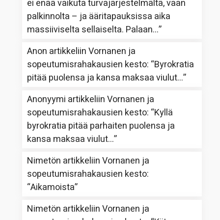
ei enää vaikuta turvajärjestelmältä, vaan
palkinnolta – ja ääritapauksissa aika
massiiviselta sellaiselta. Palaan…
”
Anon
artikkeliin
Vornanen ja
sopeutumisrahakausien kesto
: “
Byrokratia
pitää puolensa ja kansa maksaa viulut…
”
Anonyymi
artikkeliin
Vornanen ja
sopeutumisrahakausien kesto
: “
Kyllä
byrokratia pitää parhaiten puolensa ja
kansa maksaa viulut…
”
Nimetön
artikkeliin
Vornanen ja
sopeutumisrahakausien kesto
:
“
Aikamoista
”
Nimetön
artikkeliin
Vornanen ja