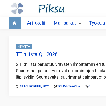
Talous
Artikkelit
Mallisalkut
Työkalu
KEVYTTÄ
TT:n lista Q1 2026
2 TT:n lista perustuu yritysten ilmoittamiin eri tu
Suurimmat painoarvot ovat ns. omistajan tulok
läpi syklin. Seuraavaksi suurimmat painoarvot o
18 TOUKOKUUN, 2026
TOMMI-TAAVILA
0