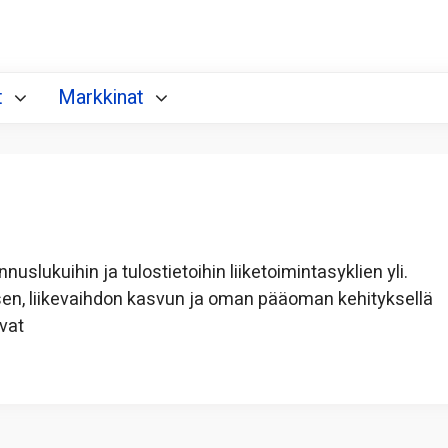
t
Markkinat
nnuslukuihin ja tulostietoihin liiketoimintasyklien yli.
sen, liikevaihdon kasvun ja oman pääoman kehityksellä
vat