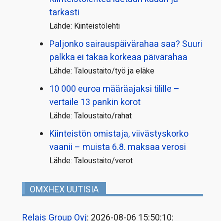
tarkasti
Lähde: Kiinteistölehti
Paljonko sairauspäivä­rahaa saa? Suuri
palkka ei takaa korkeaa päivärahaa
Lähde: Taloustaito/työ ja eläke
10 000 euroa määräajaksi tilille –
vertaile 13 pankin korot
Lähde: Taloustaito/rahat
Kiinteistön omistaja, viivästyskorko
vaanii – muista 6.8. maksaa verosi
Lähde: Taloustaito/verot
OMXHEX UUTISIA
Relais Group Oyj
: 2026-08-06 15:50:10: