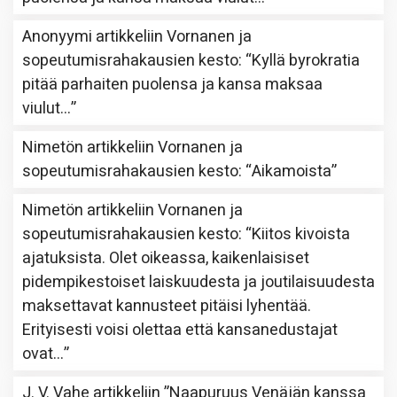
Anonyymi
artikkeliin
Vornanen ja
sopeutumisrahakausien kesto
: “
Kyllä byrokratia
pitää parhaiten puolensa ja kansa maksaa
viulut…
”
Nimetön
artikkeliin
Vornanen ja
sopeutumisrahakausien kesto
: “
Aikamoista
”
Nimetön
artikkeliin
Vornanen ja
sopeutumisrahakausien kesto
: “
Kiitos kivoista
ajatuksista. Olet oikeassa, kaikenlaisiset
pidempikestoiset laiskuudesta ja joutilaisuudesta
maksettavat kannusteet pitäisi lyhentää.
Erityisesti voisi olettaa että kansanedustajat
ovat…
”
J. V. Vahe
artikkeliin
”Naapuruus Venäjän kanssa