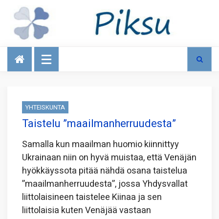
Talous
YHTEISKUNTA
Taistelu ”maailmanherruudesta”
Samalla kun maailman huomio kiinnittyy
Ukrainaan niin on hyvä muistaa, että Venäjän
hyökkäyssota pitää nähdä osana taistelua
”maailmanherruudesta”, jossa Yhdysvallat
liittolaisineen taistelee Kiinaa ja sen
liittolaisia kuten Venäjää vastaan