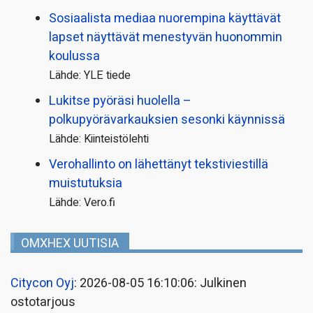
Sosiaalista mediaa nuorempina käyttävät
lapset näyttävät menestyvän huonommin
koulussa
Lähde: YLE tiede
Lukitse pyöräsi huolella –
polkupyörävarkauksien sesonki käynnissä
Lähde: Kiinteistölehti
Verohallinto on lähettänyt tekstiviestillä
muistutuksia
Lähde: Vero.fi
OMXHEX UUTISIA
Citycon Oyj
: 2026-08-05 16:10:06: Julkinen
ostotarjous