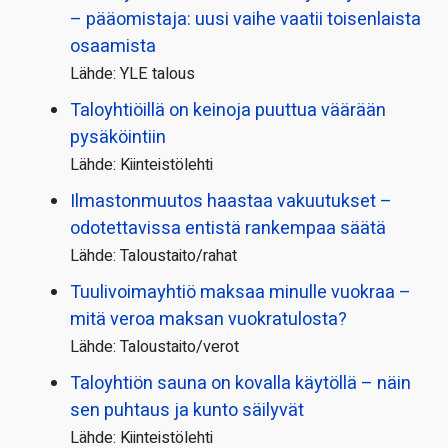
– pääomistaja: uusi vaihe vaatii toisenlaista
osaamista
Lähde: YLE talous
Taloyhtiöillä on keinoja puuttua väärään
pysäköintiin
Lähde: Kiinteistölehti
Ilmastonmuutos haastaa vakuutukset –
odotettavissa entistä rankempaa säätä
Lähde: Taloustaito/rahat
Tuulivoimayhtiö maksaa minulle vuokraa –
mitä veroa maksan vuokratulosta?
Lähde: Taloustaito/verot
Taloyhtiön sauna on kovalla käytöllä – näin
sen puhtaus ja kunto säilyvät
Lähde: Kiinteistölehti