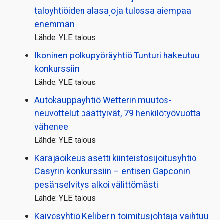
taloyhtiöiden alasajoja tulossa aiempaa
enemmän
Lähde: YLE talous
Ikoninen polkupyörä­yhtiö Tunturi hakeutuu
konkurssiin
Lähde: YLE talous
Autokauppayhtiö Wetterin muutos­
neuvottelut päättyivät, 79 henkilö­työvuotta
vähenee
Lähde: YLE talous
Käräjäoikeus asetti kiinteistö­sijoitusyhtiö
Casyrin konkurssiin – entisen Gapconin
pesänselvitys alkoi välittömästi
Lähde: YLE talous
Kaivosyhtiö Keliberin toimitusjohtaja vaihtuu