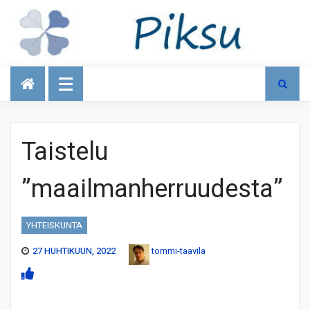
Talous
Taistelu
”maailmanherruudesta”
YHTEISKUNTA
27 HUHTIKUUN, 2022
tommi-taavila