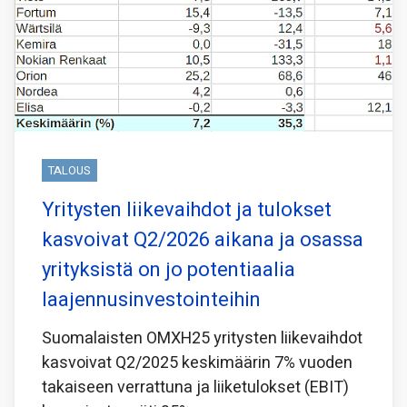
TALOUS
Yritysten liikevaihdot ja tulokset
kasvoivat Q2/2026 aikana ja osassa
yrityksistä on jo potentiaalia
laajennusinvestointeihin
Suomalaisten OMXH25 yritysten liikevaihdot
kasvoivat Q2/2025 keskimäärin 7% vuoden
takaiseen verrattuna ja liiketulokset (EBIT)