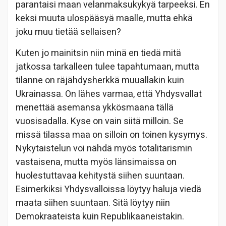
parantaisi maan velanmaksukykyä tarpeeksi. En
keksi muuta ulospääsyä maalle, mutta ehkä
joku muu tietää sellaisen?
Kuten jo mainitsin niin minä en tiedä mitä
jatkossa tarkalleen tulee tapahtumaan, mutta
tilanne on räjähdysherkkä muuallakin kuin
Ukrainassa. On lähes varmaa, että Yhdysvallat
menettää asemansa ykkösmaana tällä
vuosisadalla. Kyse on vain siitä milloin. Se
missä tilassa maa on silloin on toinen kysymys.
Nykytaistelun voi nähdä myös totalitarismin
vastaisena, mutta myös länsimaissa on
huolestuttavaa kehitystä siihen suuntaan.
Esimerkiksi Yhdysvalloissa löytyy haluja viedä
maata siihen suuntaan. Sitä löytyy niin
Demokraateista kuin Republikaaneistakin.