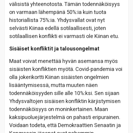
välisistä yhteenotosta. Tämän todennäköisyys
on varmaan lähempänä 50%:ia kuin tuota
historiallista 75%:ia. Yhdysvallat ovat nyt
selvästi Kiinaa edellä sotilaallisesti, joten
sotilaallisen konflikti ei varmasti ole Kiinan etu.
Sisäiset konfliktit ja talousongelmat
Maat voivat menettää hyvän asemansa myös
sisäisten konfliktien myötä. Covid-pandemia voi
olla jokerikortti Kiinan sisäisten ongelmien
lisääntymisessä, mutta muuten näen
todennäköisyyden sille alle 10%:ksi. Sen sijaan
Yhdysvaltojen sisäisen konfliktin kärjistymisen
todennäköisyys on moninkertainen. Maan
kaksipuoluejärjestelmä on pahasti eripurainen.
Voidaan todeta, että Demokraattien Senaatin ja