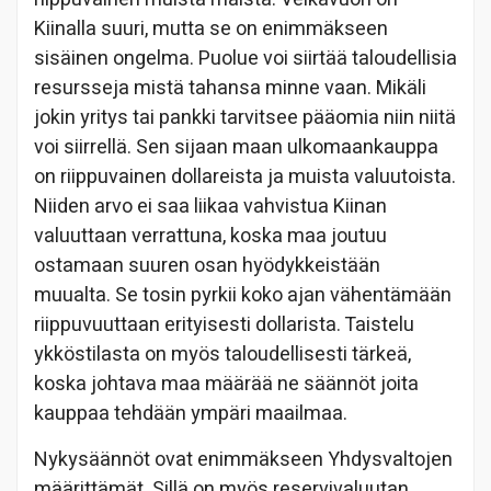
Kiinalla suuri, mutta se on enimmäkseen
sisäinen ongelma. Puolue voi siirtää taloudellisia
resursseja mistä tahansa minne vaan. Mikäli
jokin yritys tai pankki tarvitsee pääomia niin niitä
voi siirrellä. Sen sijaan maan ulkomaankauppa
on riippuvainen dollareista ja muista valuutoista.
Niiden arvo ei saa liikaa vahvistua Kiinan
valuuttaan verrattuna, koska maa joutuu
ostamaan suuren osan hyödykkeistään
muualta. Se tosin pyrkii koko ajan vähentämään
riippuvuuttaan erityisesti dollarista. Taistelu
ykköstilasta on myös taloudellisesti tärkeä,
koska johtava maa määrää ne säännöt joita
kauppaa tehdään ympäri maailmaa.
Nykysäännöt ovat enimmäkseen Yhdysvaltojen
määrittämät. Sillä on myös reservivaluutan