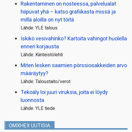
Rakentaminen on nosteessa, palvelualat
hiipuvat yhä – katso grafiikasta missä ja
millä aloilla on nyt töitä
Lähde: YLE talous
Iskikö vesivahinko? Kartoita vahingot huolella
ennen korjausta
Lähde: Kiinteistölehti
Miten lesken saamien pörssi­osakkeiden arvo
määräytyy?
Lähde: Taloustaito/verot
Tekoäly loi juuri viruksia, joita ei löydy
luonnosta
Lähde: YLE tiede
OMXHEX UUTISIA