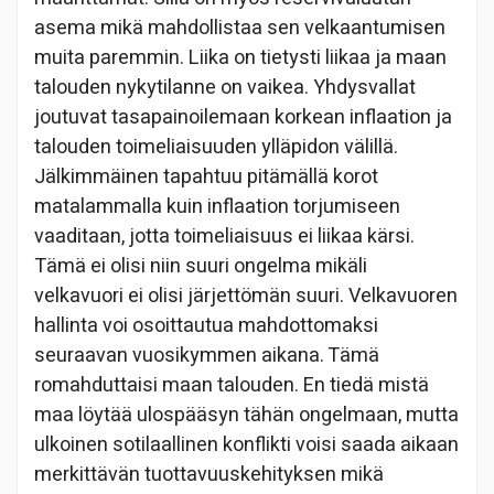
asema mikä mahdollistaa sen velkaantumisen
muita paremmin. Liika on tietysti liikaa ja maan
talouden nykytilanne on vaikea. Yhdysvallat
joutuvat tasapainoilemaan korkean inflaation ja
talouden toimeliaisuuden ylläpidon välillä.
Jälkimmäinen tapahtuu pitämällä korot
matalammalla kuin inflaation torjumiseen
vaaditaan, jotta toimeliaisuus ei liikaa kärsi.
Tämä ei olisi niin suuri ongelma mikäli
velkavuori ei olisi järjettömän suuri. Velkavuoren
hallinta voi osoittautua mahdottomaksi
seuraavan vuosikymmen aikana. Tämä
romahduttaisi maan talouden. En tiedä mistä
maa löytää ulospääsyn tähän ongelmaan, mutta
ulkoinen sotilaallinen konflikti voisi saada aikaan
merkittävän tuottavuuskehityksen mikä