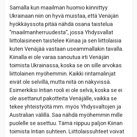
Samalla kun maailman huomio kiinnittyy
Ukrainaan niin on hyvä muistaa, että Venäjän
hyökkäyssota pitää nähdä osana taistelua
”maailmanherruudesta”, jossa Yhdysvallat
liittolaisineen taistelee Kiinaa ja sen liittolaisia
kuten Venäjää vastaan useammallakin tavalla.
Kiinalla ei ole varaa sanoutua irti Venäjän
toimista Ukrainassa, koska se on sille arvokas
liittolainen myöhemmin. Kaikki rintamalinjat
eivät ole selvillä, mutta niitä on näkyvissä.
Esimerkiksi Intian rooli ei ole selvä, koska se ei
ole asettanut pakotteita Venäjälle, vaikka se
tekee yhteistyötä mm. myös Yhdysvaltojen ja
Australian välillä. Saa nähdä myöhemmin mille
puolelle se asettuu. Tämä riippuu paljon Kiinan
toimista Intian suhteen. Liittolaissuhteet voivat