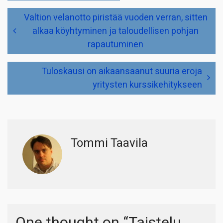
Artikkelien
Valtion velanotto piristää vuoden verran, sitten
selaus
alkaa köyhtyminen ja taloudellisen pohjan
rapautuminen
Tuloskausi on aikaansaanut suuria eroja
yritysten kurssikehitykseen
Tommi Taavila
One thought on “
Taistelu