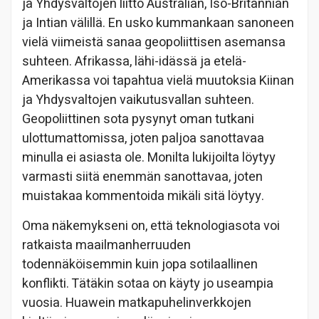
ja Yhdysvaltojen liitto Australian, Iso-Britannian
ja Intian välillä. En usko kummankaan sanoneen
vielä viimeistä sanaa geopoliittisen asemansa
suhteen. Afrikassa, lähi-idässä ja etelä-
Amerikassa voi tapahtua vielä muutoksia Kiinan
ja Yhdysvaltojen vaikutusvallan suhteen.
Geopoliittinen sota pysynyt oman tutkani
ulottumattomissa, joten paljoa sanottavaa
minulla ei asiasta ole. Monilta lukijoilta löytyy
varmasti siitä enemmän sanottavaa, joten
muistakaa kommentoida mikäli sitä löytyy.
Oma näkemykseni on, että teknologiasota voi
ratkaista maailmanherruuden
todennäköisemmin kuin jopa sotilaallinen
konflikti. Tätäkin sotaa on käyty jo useampia
vuosia. Huawein matkapuhelinverkkojen