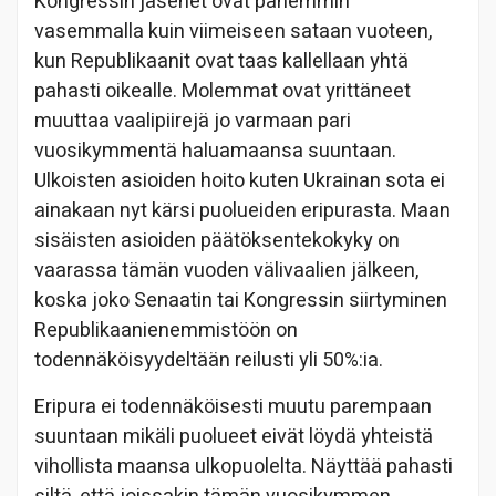
Kongressin jäsenet ovat pahemmin
vasemmalla kuin viimeiseen sataan vuoteen,
kun Republikaanit ovat taas kallellaan yhtä
pahasti oikealle. Molemmat ovat yrittäneet
muuttaa vaalipiirejä jo varmaan pari
vuosikymmentä haluamaansa suuntaan.
Ulkoisten asioiden hoito kuten Ukrainan sota ei
ainakaan nyt kärsi puolueiden eripurasta. Maan
sisäisten asioiden päätöksentekokyky on
vaarassa tämän vuoden välivaalien jälkeen,
koska joko Senaatin tai Kongressin siirtyminen
Republikaanienemmistöön on
todennäköisyydeltään reilusti yli 50%:ia.
Eripura ei todennäköisesti muutu parempaan
suuntaan mikäli puolueet eivät löydä yhteistä
vihollista maansa ulkopuolelta. Näyttää pahasti