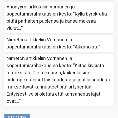
Anonyymi
artikkeliin
Vornanen ja
sopeutumisrahakausien kesto
: “
Kyllä byrokratia
pitää parhaiten puolensa ja kansa maksaa
viulut…
”
Nimetön
artikkeliin
Vornanen ja
sopeutumisrahakausien kesto
: “
Aikamoista
”
Nimetön
artikkeliin
Vornanen ja
sopeutumisrahakausien kesto
: “
Kiitos kivoista
ajatuksista. Olet oikeassa, kaikenlaisiset
pidempikestoiset laiskuudesta ja joutilaisuudesta
maksettavat kannusteet pitäisi lyhentää.
Erityisesti voisi olettaa että kansanedustajat
ovat…
”