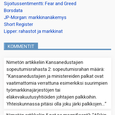
Sijoitussentimentti: Fear and Greed
Borsdata
JP-Morgan: markkinanäkemys
Short Register
Lipper: rahastot ja markkinat
KOMMENTIT
Nimetön
artikkeliin
Kansanedustajien
sopeutumisrahasta 2: sopeutumisrahan määrä
:
“
Kansanedustajien ja ministereiden palkat ovat
vaatimattomia verrattuna esimerkiksi suurimpien
työmarkkinajärjestöjen tai
eläkevakuutusyhtiöiden johtajien palkkoihin.
Yhteiskunnassa pitäisi olla joku järki palkkojen…
”