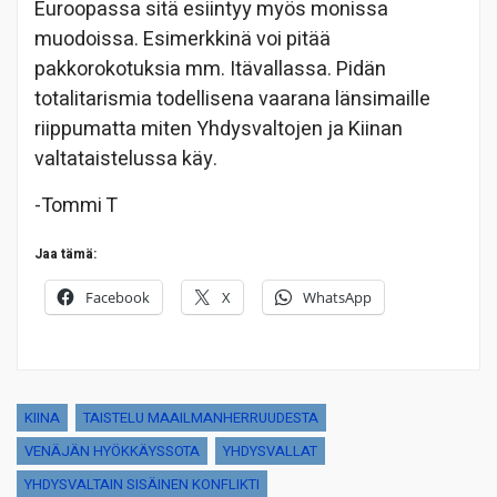
Euroopassa sitä esiintyy myös monissa
muodoissa. Esimerkkinä voi pitää
pakkorokotuksia mm. Itävallassa. Pidän
totalitarismia todellisena vaarana länsimaille
riippumatta miten Yhdysvaltojen ja Kiinan
valtataistelussa käy.
-Tommi T
Jaa tämä:
Facebook
X
WhatsApp
KIINA
TAISTELU MAAILMANHERRUUDESTA
VENÄJÄN HYÖKKÄYSSOTA
YHDYSVALLAT
YHDYSVALTAIN SISÄINEN KONFLIKTI