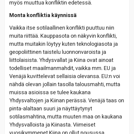
myös muuttua konfliktin edetessä.
Monta konfliktia käynnissä
Vaikka itse sotilaallinen konflikti puuttuu niin
muita riittää. Kauppasota on näkyvin konflikti,
mutta muitakin löytyy kuten teknologiasota ja
geopoliittinen taistelu luonnonvaroista ja
liittolaisista. Yhdysvallat ja Kiina ovat ainoat
todelliset maailmanmahdit, vaikka mm. EU ja
Venäjä kuvittelevat sellaisia olevansa. EU:n voi
nähdä olevan jollain tasolla talousmahti, mutta
muissa asioissa se tulee kaukana
Yhdysvaltojen ja Kiinan perässä. Venäjä taas on
pinta-alaltaan suuri ja näyttäytynyt
sotilasmahtina, mutta muuten maa on kaukana
Yhdysvalloista ja Kiinasta. Viimeiset
vuosikymmenet Kiina on ollut nousussa