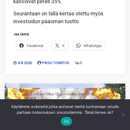
kasvoivat peräti 35%.
Seurantaan on tällä kertaa otettu myös
investoidun pääoman tuotto
Jaa tämä:
Facebook
X
WhatsApp
8.8.2026
PIKSU TOIMITUS
0
Käytämme evästeitä jotka auttavat meitä tuottamaan sinulle
parhaan kokemuksen sivustollamme. Tämä lienee ok?
Ok