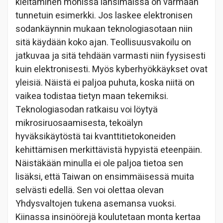
kieltäminen monissa länsimaissa on varmaan
tunnetuin esimerkki. Jos laskee elektronisen
sodankäynnin mukaan teknologiasotaan niin
sitä käydään koko ajan. Teollisuusvakoilu on
jatkuvaa ja sitä tehdään varmasti niin fyysisesti
kuin elektronisesti. Myös kyberhyökkäykset ovat
yleisiä. Näistä ei paljoa puhuta, koska niitä on
vaikea todistaa tietyn maan tekemiksi.
Teknologiasodan ratkaisu voi löytyä
mikrosiruosaamisesta, tekoälyn
hyväksikäytöstä tai kvanttitietokoneiden
kehittämisen merkittävistä hypyistä eteenpäin.
Näistäkään minulla ei ole paljoa tietoa sen
lisäksi, että Taiwan on ensimmäisessä muita
selvästi edellä. Sen voi olettaa olevan
Yhdysvaltojen tukena asemansa vuoksi.
Kiinassa insinöörejä koulutetaan monta kertaa