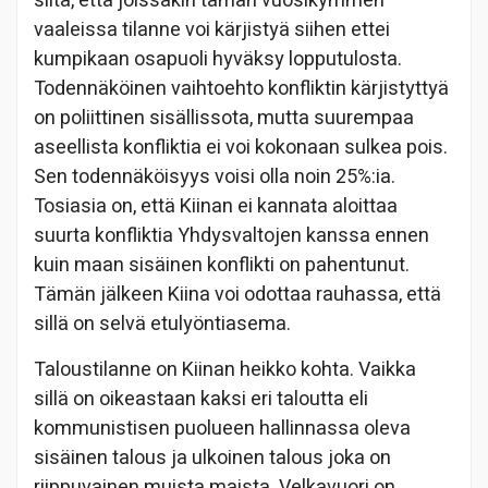
siltä, että joissakin tämän vuosikymmen
vaaleissa tilanne voi kärjistyä siihen ettei
kumpikaan osapuoli hyväksy lopputulosta.
Todennäköinen vaihtoehto konfliktin kärjistyttyä
on poliittinen sisällissota, mutta suurempaa
aseellista konfliktia ei voi kokonaan sulkea pois.
Sen todennäköisyys voisi olla noin 25%:ia.
Tosiasia on, että Kiinan ei kannata aloittaa
suurta konfliktia Yhdysvaltojen kanssa ennen
kuin maan sisäinen konflikti on pahentunut.
Tämän jälkeen Kiina voi odottaa rauhassa, että
sillä on selvä etulyöntiasema.
Taloustilanne on Kiinan heikko kohta. Vaikka
sillä on oikeastaan kaksi eri taloutta eli
kommunistisen puolueen hallinnassa oleva
sisäinen talous ja ulkoinen talous joka on
riippuvainen muista maista. Velkavuori on