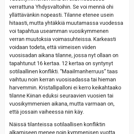
verrattuna Yhdysvaltoihin. Se voi mennä ohi
yllättävänkin nopeasti. Tilanne etenee usein
hitaasti, mutta yhtäkkiä muutamassa vuodessa
voi tapahtua useamman vuosikymmenen
verran muutoksia voimasuhteissa. Karkeasti
voidaan todeta, että viimeisen viiden
vuosisadan aikana tilanne, jossa nyt ollaan on
tapahtunut 16 kertaa. 12 kertaa on syntynyt
sotilaallinen konflikti. ”Maailmanherruus” taas
vaihtuu noin kerran vuosisadassa tai hieman
harvemmin. Kristallipalloni ei kerro keikahtaako
tilanne Kiinan eduksi seuraavien vuosien tai
vuosikymmenien aikana, mutta varmaan on,
että jossain vaiheessa niin käy.
Näissä tilanteissa sotilaallisen konfliktin
alkamiseen menee noin kymmenisen vuotta