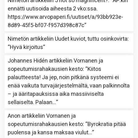
Nimetön
artikkeliin
5 not so magnificent?
: “
AP:kin
ennätti uutisoida aiheesta 2 vko:ssa.
https://www.arvopaperi.fi/uutiset/a/93bb923e-
8d89-45f5-bf07-f957d398c87c
”
Nimetön
artikkeliin
Uudet kuviot, tuttu osinkovirta
:
“
Hyvä kirjoitus
”
Johannes Hidén
artikkeliin
Vornanen ja
sopeutumisrahakausien kesto
: “
Kiitos
palautteesta! Ja jep, noin pitkänä systeemi ei
enää vaikuta turvajärjestelmältä, vaan palkinnolta
– ja ääritapauksissa aika massiiviselta
sellaiselta. Palaan…
”
Anon
artikkeliin
Vornanen ja
sopeutumisrahakausien kesto
: “
Byrokratia pitää
puolensa ja kansa maksaa viulut…
”