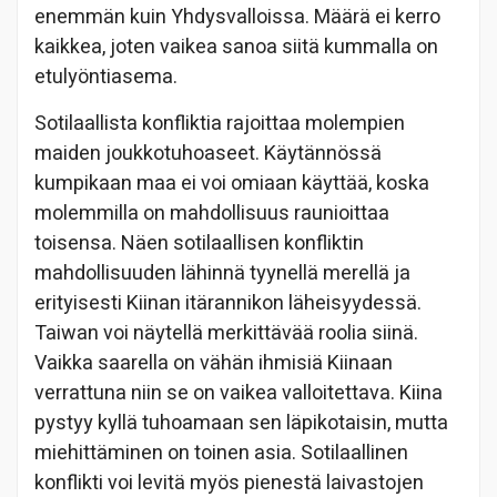
enemmän kuin Yhdysvalloissa. Määrä ei kerro
kaikkea, joten vaikea sanoa siitä kummalla on
etulyöntiasema.
Sotilaallista konfliktia rajoittaa molempien
maiden joukkotuhoaseet. Käytännössä
kumpikaan maa ei voi omiaan käyttää, koska
molemmilla on mahdollisuus raunioittaa
toisensa. Näen sotilaallisen konfliktin
mahdollisuuden lähinnä tyynellä merellä ja
erityisesti Kiinan itärannikon läheisyydessä.
Taiwan voi näytellä merkittävää roolia siinä.
Vaikka saarella on vähän ihmisiä Kiinaan
verrattuna niin se on vaikea valloitettava. Kiina
pystyy kyllä tuhoamaan sen läpikotaisin, mutta
miehittäminen on toinen asia. Sotilaallinen
konflikti voi levitä myös pienestä laivastojen