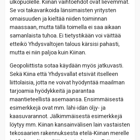
ulkopuolelle. Kiinan vaihtoehdot ovat lievemmät.
Se voi takavarikoida länsimaisten yritysten
omaisuuden ja kieltää niiden toiminnan
maassaan, mutta tällä toimella ei saa aikaan
samanlaista tuhoa. Ei tietystikään voi väittää
etteikö Yhdysvaltojen talous kärsisi pahasti,
mutta ei niin paljoa kuin Kiinan.
Geopoliittista sotaa käydään myös jatkuvasti.
Sekä Kiina että Yhdysvallat etsivät itselleen
liittolaisia, jotta ne voivat hyödyntää maailman
tarjoamia hyödykkeitä ja parantaa
maantieteellistä asemaansa. Ensimmäisestä
esimerkkejä ovat mm. lähi-idän öljy- ja
kaasuvarannot. Jälkimmäisestä esimerkkejä
löytyy mm. Kiinan kansainvälisen lain vastaisten
tekosaarien rakennuksesta etelä-Kiinan merelle