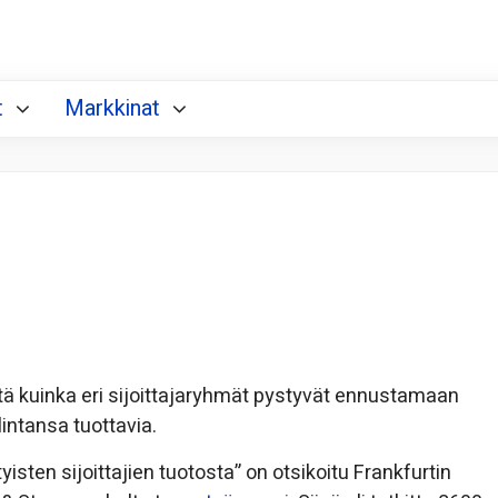
t
Markkinat
tä kuinka eri sijoittajaryhmät pystyvät ennustamaan
lintansa tuottavia.
yisten sijoittajien tuotosta” on otsikoitu Frankfurtin