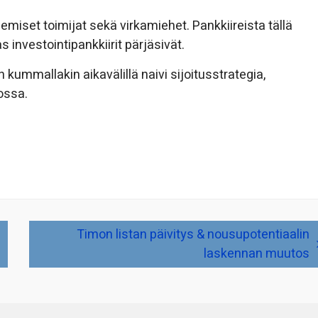
miset toimijat sekä virkamiehet. Pankkiireista tällä
as investointipankkiirit pärjäsivät.
 kummallakin aikavälillä naivi sijoitusstrategia,
kossa.
Timon listan päivitys & nousupotentiaalin
laskennan muutos