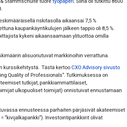
i, & Stammschulte tuore
työpaperi
. Siinä oli tutkittu 8600
0.
kimääräisellä riskitasolla aikaansai 7,5 %
ettuna kaupankäyntikulujen jälkeen tappio oli 8,5 %.
joittajista kykeni aikaansaamaan ylituottoa omilla
skimäärin alisuoriutuvat markkinoihin verrattuna.
 kurssikehitystä. Tästä kertoo
CXO Advisory sivusto
ting Quality of Professionals”. Tutkimuksessa on
teemiset tutkijat, pankkiammattilaiset,
 toimijat ulkopuoliset toimijat) onnistuivat ennustamaan
uvassa ennusteessa parhaiten pärjäsivät akateemiset
”kivijalkapankki”). Investointipankkiirit olivat