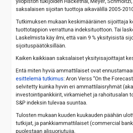
yliopiston tukijoiden Hackethal, Meyer, Schmoltz
saksalaisen sijoitan tuottoja aikavälillä 2005-201
Tutkimuksen mukaan keskimääräinen sijoittaja kes
tuottotappion verrattuna indeksituottoon. Tai lask
Laskelmista käy ilmi, että vain 9 % yksityisistä si
sijoituspäätöksillään.
Kaiken kaikkiaan saksalaiset yksityisajoittajat ke
Entä miten hyviä ammattilaiset ovat ennustamaan
esittelemä tutkimus
: Aron Verss ”On the Forecas
selvitetty kuinka hyvin eri ammattilaisryhmät (aka
investointipankkiirit, virkamiehet ja rahoitusalan
S&P indeksin tulevaa suuntaa.
Tulosten mukaan kuuden kuukauden päähän ulott
tutkijat, ja pankkiammattilaiset (commercial bank = 
puolestaan alisuoriutujia.