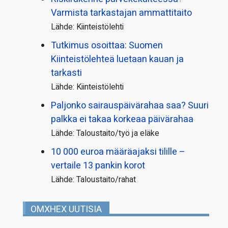
Varmista tarkastajan ammattitaito
Lähde: Kiinteistölehti
Tutkimus osoittaa: Suomen
Kiinteistölehteä luetaan kauan ja
tarkasti
Lähde: Kiinteistölehti
Paljonko sairauspäivä­rahaa saa? Suuri
palkka ei takaa korkeaa päivärahaa
Lähde: Taloustaito/työ ja eläke
10 000 euroa määräajaksi tilille –
vertaile 13 pankin korot
Lähde: Taloustaito/rahat
OMXHEX UUTISIA