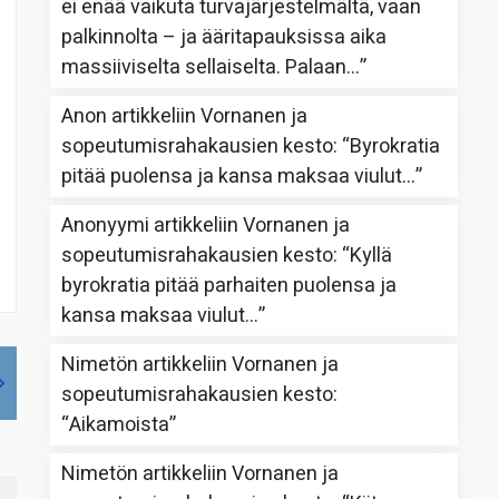
ei enää vaikuta turvajärjestelmältä, vaan
palkinnolta – ja ääritapauksissa aika
massiiviselta sellaiselta. Palaan…
”
Anon
artikkeliin
Vornanen ja
sopeutumisrahakausien kesto
: “
Byrokratia
pitää puolensa ja kansa maksaa viulut…
”
Anonyymi
artikkeliin
Vornanen ja
sopeutumisrahakausien kesto
: “
Kyllä
byrokratia pitää parhaiten puolensa ja
kansa maksaa viulut…
”
Nimetön
artikkeliin
Vornanen ja
sopeutumisrahakausien kesto
:
“
Aikamoista
”
Nimetön
artikkeliin
Vornanen ja