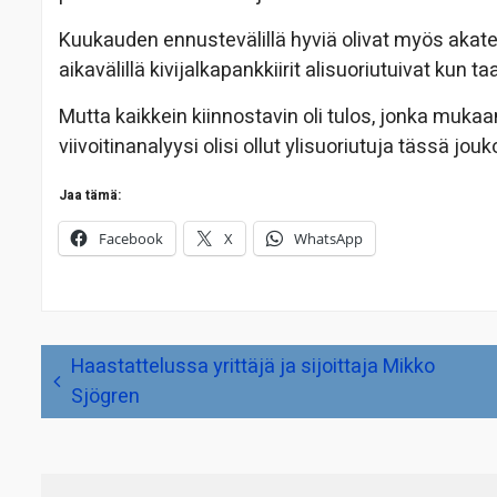
Kuukauden ennustevälillä hyviä olivat myös akatee
aikavälillä kivijalkapankkiirit alisuoriutuivat kun ta
Mutta kaikkein kiinnostavin oli tulos, jonka mukaan
viivoitinanalyysi olisi ollut ylisuoriutuja tässä jou
Jaa tämä:
Facebook
X
WhatsApp
Artikkelien
Haastattelussa yrittäjä ja sijoittaja Mikko
selaus
Sjögren