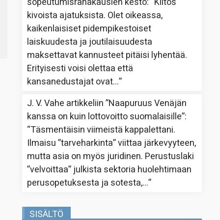
sopeutumisrahakausien kesto
: “
Kiitos
kivoista ajatuksista. Olet oikeassa,
kaikenlaisiset pidempikestoiset
laiskuudesta ja joutilaisuudesta
maksettavat kannusteet pitäisi lyhentää.
Erityisesti voisi olettaa että
kansanedustajat ovat…
”
J. V. Vahe
artikkeliin
”Naapuruus Venäjän
kanssa on kuin lottovoitto suomalaisille”
:
“
Täsmentäisin viimeistä kappalettani.
Ilmaisu ”tarveharkinta” viittaa järkevyyteen,
mutta asia on myös juridinen. Perustuslaki
”velvoittaa” julkista sektoria huolehtimaan
perusopetuksesta ja sotesta,…
”
SISÄLTÖ