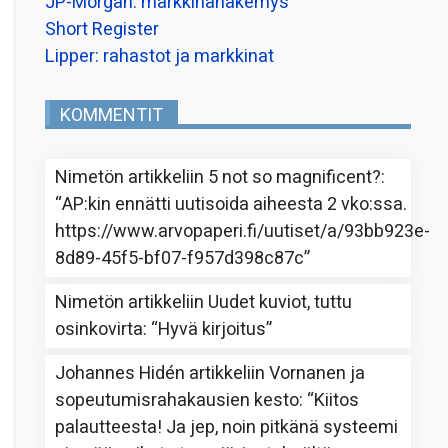
JP-Morgan: markkinanäkemys
Short Register
Lipper: rahastot ja markkinat
KOMMENTIT
Nimetön
artikkeliin
5 not so magnificent?
:
“
AP:kin ennätti uutisoida aiheesta 2 vko:ssa.
https://www.arvopaperi.fi/uutiset/a/93bb923e-
8d89-45f5-bf07-f957d398c87c
”
Nimetön
artikkeliin
Uudet kuviot, tuttu
osinkovirta
: “
Hyvä kirjoitus
”
Johannes Hidén
artikkeliin
Vornanen ja
sopeutumisrahakausien kesto
: “
Kiitos
palautteesta! Ja jep, noin pitkänä systeemi