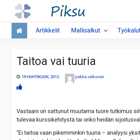
Talous
Artikkelit
Mallisalkut
Työkalu
Taitoa vai tuuria
19 HUHTIKUUN, 2012
pekka-valkonen
Vastaani on sattunut muutama tuore tutkimus sii
tulevaa kurssikehitystä tai onko heidän sijoitusva
”Ei taitoa vaan pikemminkin tuuria – analyysi yksit