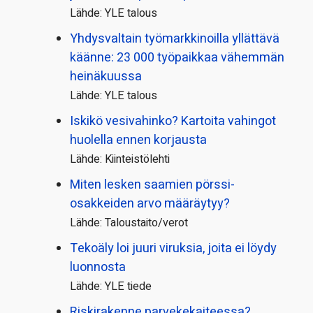
Lähde: YLE talous
Yhdysvaltain työmarkkinoilla yllättävä
käänne: 23 000 työpaikkaa vähemmän
heinäkuussa
Lähde: YLE talous
Iskikö vesivahinko? Kartoita vahingot
huolella ennen korjausta
Lähde: Kiinteistölehti
Miten lesken saamien pörssi­
osakkeiden arvo määräytyy?
Lähde: Taloustaito/verot
Tekoäly loi juuri viruksia, joita ei löydy
luonnosta
Lähde: YLE tiede
Riskirakenne parvekekaiteessa?