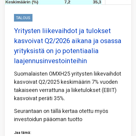
TALOUS
Yritysten liikevaihdot ja tulokset
kasvoivat Q2/2026 aikana ja osassa
yrityksistä on jo potentiaalia
laajennusinvestointeihin
Suomalaisten OMXH25 yritysten liikevaihdot
kasvoivat Q2/2025 keskimäärin 7% vuoden
takaiseen verrattuna ja liiketulokset (EBIT)
kasvoivat peräti 35%.
Seurantaan on tällä kertaa otettu myös
investoidun pääoman tuotto
Jaa tämä: