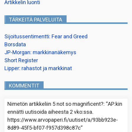
Artikkelin luonti
TÄRKEITÄ PALVELUITA
Sijoitussentimentti: Fear and Greed
Borsdata
JP-Morgan: markkinanäkemys
Short Register
Lipper: rahastot ja markkinat
KOMMENTIT
Nimetön
artikkeliin
5 not so magnificent?
: “
AP:kin
ennätti uutisoida aiheesta 2 vko:ssa.
https://www.arvopaperi.fi/uutiset/a/93bb923e-
8d89-45f5-bf07-f957d398c87c
”