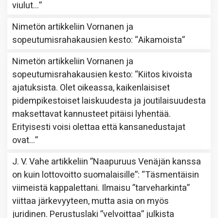
viulut…
”
Nimetön
artikkeliin
Vornanen ja
sopeutumisrahakausien kesto
: “
Aikamoista
”
Nimetön
artikkeliin
Vornanen ja
sopeutumisrahakausien kesto
: “
Kiitos kivoista
ajatuksista. Olet oikeassa, kaikenlaisiset
pidempikestoiset laiskuudesta ja joutilaisuudesta
maksettavat kannusteet pitäisi lyhentää.
Erityisesti voisi olettaa että kansanedustajat
ovat…
”
J. V. Vahe
artikkeliin
”Naapuruus Venäjän kanssa
on kuin lottovoitto suomalaisille”
: “
Täsmentäisin
viimeistä kappalettani. Ilmaisu ”tarveharkinta”
viittaa järkevyyteen, mutta asia on myös
juridinen. Perustuslaki ”velvoittaa” julkista