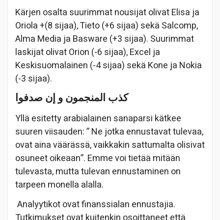
Kärjen osalta suurimmat nousijat olivat Elisa ja
Oriola +(8 sijaa), Tieto (+6 sijaa) sekä Salcomp,
Alma Media ja Basware (+3 sijaa). Suurimmat
laskijat olivat Orion (-6 sijaa), Excel ja
Keskisuomalainen (-4 sijaa) sekä Kone ja Nokia
(-3 sijaa).
كذب
المنجمون
و
إن
صدفوا
Yllä esitetty arabialainen sanaparsi kätkee
suuren viisauden: ” Ne jotka ennustavat tulevaa,
ovat aina väärässä, vaikkakin sattumalta olisivat
osuneet oikeaan”. Emme voi tietää mitään
tulevasta, mutta tulevan ennustaminen on
tarpeen monella alalla.
Analyytikot ovat finanssialan ennustajia.
Tutkimukset ovat kuitenkin osoittaneet että