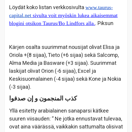
Löydät koko listan verkkosivulta
www.taurus-
capital.net
sivulta voit myöskin lukea aikaisemmat
. Piksun
blogini otsikon Taurus/Bo Lindfors alla.
Kärjen osalta suurimmat nousijat olivat Elisa ja
Oriola +(8 sijaa), Tieto (+6 sijaa) sekä Salcomp,
Alma Media ja Basware (+3 sijaa). Suurimmat
laskijat olivat Orion (-6 sijaa), Excel ja
Keskisuomalainen (-4 sijaa) sekä Kone ja Nokia
(-3 sijaa).
كذب
المنجمون
و
إن
صدفوا
Yllä esitetty arabialainen sanaparsi kätkee
suuren viisauden: ” Ne jotka ennustavat tulevaa,
ovat aina väärässä, vaikkakin sattumalta olisivat