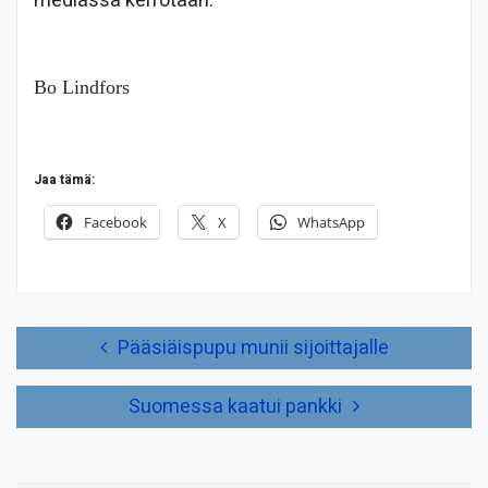
mediassa kerrotaan.
Bo Lindfors
Jaa tämä:
Facebook
X
WhatsApp
Artikkelien
Pääsiäispupu munii sijoittajalle
selaus
Suomessa kaatui pankki