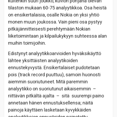
kuitenkin suuri joukko, kuvion pohjana olevan
tilaston mukaan 60-75 analyytikkoa. Osa heistä
on ensikertalaisia, osalle Nokia on yksi yhtiö
monen muun joukossa. Vain pieni osa pystyy
pitkäjännitteisesti perehtymään Nokian
liiketoimintaan ja kilpailukykyyn suhteessa alan
muihin toimijoihin.
Edistynyt analyytikkoarvioiden hyväksikäyttö
lähtee yksittäisten analyytikoiden
ennustekyvystä. Ensikertalaiset pudotetaan
pois (track record puuttuu), samoin huonosti
aiemmin suoriutuneet. Mitä paremmin
analyytikko on suoriutunut aikaisemmin
–
riittävän pitkältä ajalta
–
sitä
suurempi paino
annetaan hänen ennustuksellensa; näitä
painoja käyttäen lasketaan kyvykkäiden