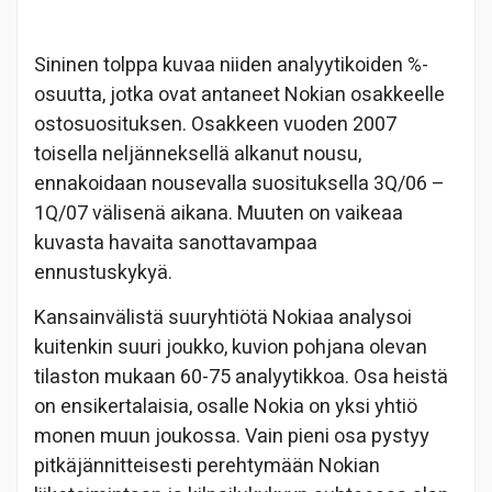
Sininen tolppa kuvaa niiden analyytikoiden %-
osuutta, jotka ovat antaneet Nokian osakkeelle
ostosuosituksen. Osakkeen vuoden 2007
toisella neljänneksellä alkanut nousu,
ennakoidaan nousevalla suosituksella 3Q/06 –
1Q/07 välisenä aikana. Muuten on vaikeaa
kuvasta havaita sanottavampaa
ennustuskykyä.
Kansainvälistä suuryhtiötä Nokiaa analysoi
kuitenkin suuri joukko, kuvion pohjana olevan
tilaston mukaan 60-75 analyytikkoa. Osa heistä
on ensikertalaisia, osalle Nokia on yksi yhtiö
monen muun joukossa. Vain pieni osa pystyy
pitkäjännitteisesti perehtymään Nokian