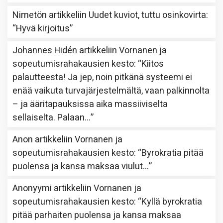
Nimetön
artikkeliin
Uudet kuviot, tuttu osinkovirta
:
“
Hyvä kirjoitus
”
Johannes Hidén
artikkeliin
Vornanen ja
sopeutumisrahakausien kesto
: “
Kiitos
palautteesta! Ja jep, noin pitkänä systeemi ei
enää vaikuta turvajärjestelmältä, vaan palkinnolta
– ja ääritapauksissa aika massiiviselta
sellaiselta. Palaan…
”
Anon
artikkeliin
Vornanen ja
sopeutumisrahakausien kesto
: “
Byrokratia pitää
puolensa ja kansa maksaa viulut…
”
Anonyymi
artikkeliin
Vornanen ja
sopeutumisrahakausien kesto
: “
Kyllä byrokratia
pitää parhaiten puolensa ja kansa maksaa