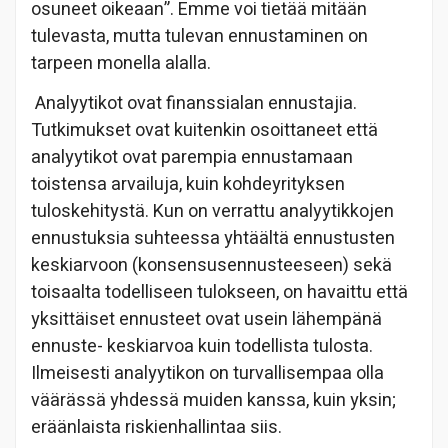
osuneet oikeaan”. Emme voi tietää mitään
tulevasta, mutta tulevan ennustaminen on
tarpeen monella alalla.
Analyytikot ovat finanssialan ennustajia.
Tutkimukset ovat kuitenkin osoittaneet että
analyytikot ovat parempia ennustamaan
toistensa arvailuja, kuin kohdeyrityksen
tuloskehitystä. Kun on verrattu analyytikkojen
ennustuksia suhteessa yhtäältä ennustusten
keskiarvoon (konsensusennusteeseen) sekä
toisaalta todelliseen tulokseen, on havaittu että
yksittäiset ennusteet ovat usein lähempänä
ennuste- keskiarvoa kuin todellista tulosta.
Ilmeisesti analyytikon on turvallisempaa olla
väärässä yhdessä muiden kanssa, kuin yksin;
eräänlaista riskienhallintaa siis.