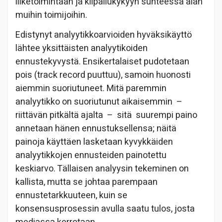
liiketoimintaan ja kilpailukykyyn suhteessa alan
muihin toimijoihin.
Edistynyt analyytikkoarvioiden hyväksikäyttö
lähtee yksittäisten analyytikoiden
ennustekyvystä. Ensikertalaiset pudotetaan
pois (track record puuttuu), samoin huonosti
aiemmin suoriutuneet. Mitä paremmin
analyytikko on suoriutunut aikaisemmin
–
riittävän pitkältä ajalta
–
sitä
suurempi paino
annetaan hänen ennustuksellensa; näitä
painoja käyttäen lasketaan kyvykkäiden
analyytikkojen ennusteiden painotettu
keskiarvo. Tällaisen analyysin tekeminen on
kallista, mutta se johtaa parempaan
ennustetarkkuuteen, kuin se
konsensusprosessin avulla saatu tulos, josta