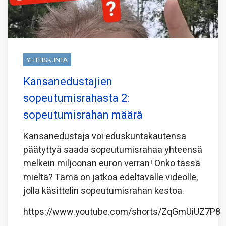
YHTEISKUNTA
Kansanedustajien
sopeutumisrahasta 2:
sopeutumisrahan määrä
Kansanedustaja voi eduskuntakautensa
päätyttyä saada sopeutumisrahaa yhteensä
melkein miljoonan euron verran! Onko tässä
mieltä? Tämä on jatkoa edeltävälle videolle,
jolla käsittelin sopeutumisrahan kestoa.
https://www.youtube.com/shorts/ZqGmUiUZ7P8