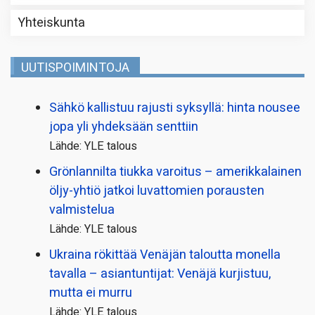
Yhteiskunta
UUTISPOIMINTOJA
Sähkö kallistuu rajusti syksyllä: hinta nousee
jopa yli yhdeksään senttiin
Lähde: YLE talous
Grönlannilta tiukka varoitus – amerikkalainen
öljy-yhtiö jatkoi luvattomien porausten
valmistelua
Lähde: YLE talous
Ukraina rökittää Venäjän taloutta monella
tavalla – asiantuntijat: Venäjä kurjistuu,
mutta ei murru
Lähde: YLE talous