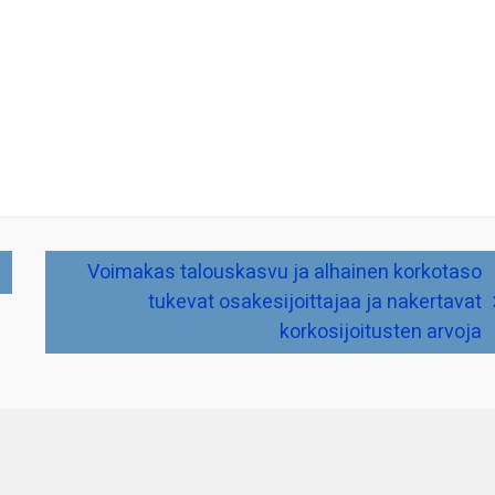
Voimakas talouskasvu ja alhainen korkotaso
tukevat osakesijoittajaa ja nakertavat
korkosijoitusten arvoja