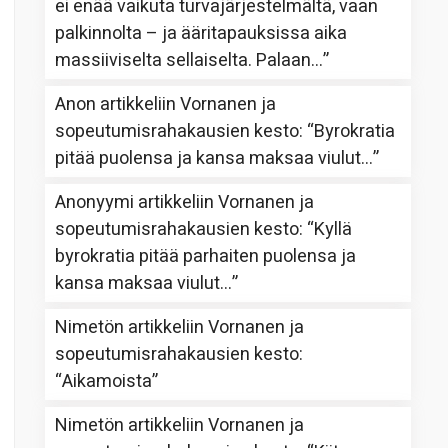
ei enää vaikuta turvajärjestelmältä, vaan
palkinnolta – ja ääritapauksissa aika
massiiviselta sellaiselta. Palaan…
”
Anon
artikkeliin
Vornanen ja
sopeutumisrahakausien kesto
: “
Byrokratia
pitää puolensa ja kansa maksaa viulut…
”
Anonyymi
artikkeliin
Vornanen ja
sopeutumisrahakausien kesto
: “
Kyllä
byrokratia pitää parhaiten puolensa ja
kansa maksaa viulut…
”
Nimetön
artikkeliin
Vornanen ja
sopeutumisrahakausien kesto
:
“
Aikamoista
”
Nimetön
artikkeliin
Vornanen ja