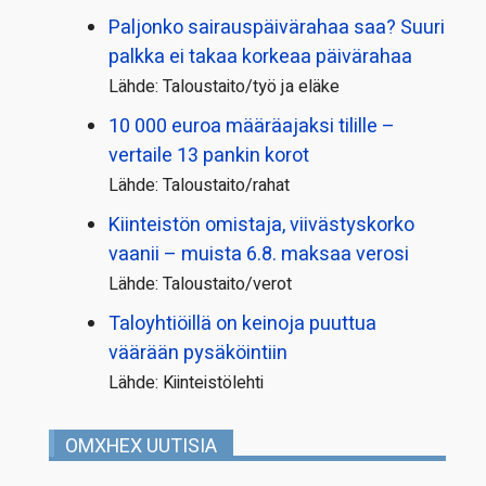
Paljonko sairauspäivä­rahaa saa? Suuri
palkka ei takaa korkeaa päivärahaa
Lähde: Taloustaito/työ ja eläke
10 000 euroa määräajaksi tilille –
vertaile 13 pankin korot
Lähde: Taloustaito/rahat
Kiinteistön omistaja, viivästyskorko
vaanii – muista 6.8. maksaa verosi
Lähde: Taloustaito/verot
Taloyhtiöillä on keinoja puuttua
väärään pysäköintiin
Lähde: Kiinteistölehti
OMXHEX UUTISIA