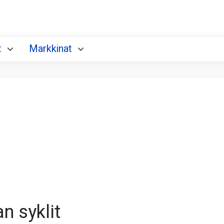
t
Markkinat
n syklit