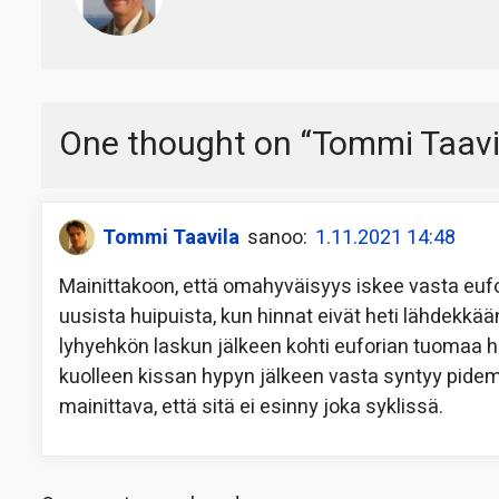
One thought on “
Tommi Taavila
Tommi Taavila
sanoo:
1.11.2021 14:48
Mainittakoon, että omahyväisyys iskee vasta eufor
uusista huipuista, kun hinnat eivät heti lähdekk
lyhyehkön laskun jälkeen kohti euforian tuomaa h
kuolleen kissan hypyn jälkeen vasta syntyy pidem
mainittava, että sitä ei esinny joka syklissä.