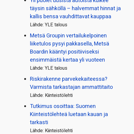
Yli puolet uusista autoista kulkee
täysin sähköllä – halvemmat hinnat ja
kallis bensa vauhdittavat kauppaa
Lähde: YLE talous
Metsä Groupin vertailu­kelpoinen
liiketulos pysyi pakkasella, Metsä
Boardin kääntyi positiiviseksi
ensimmäistä kertaa yli vuoteen
Lähde: YLE talous
Riskirakenne parvekekaiteessa?
Varmista tarkastajan ammattitaito
Lähde: Kiinteistölehti
Tutkimus osoittaa: Suomen
Kiinteistölehteä luetaan kauan ja
tarkasti
Lähde: Kiinteistölehti