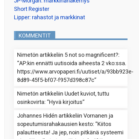
JP-Morgan: markkinanäkemys
Short Register
Lipper: rahastot ja markkinat
KOMMENTIT
Nimetön
artikkeliin
5 not so magnificent?
:
“
AP:kin ennätti uutisoida aiheesta 2 vko:ssa.
https://www.arvopaperi.fi/uutiset/a/93bb923e-
8d89-45f5-bf07-f957d398c87c
”
Nimetön
artikkeliin
Uudet kuviot, tuttu
osinkovirta
: “
Hyvä kirjoitus
”
Johannes Hidén
artikkeliin
Vornanen ja
sopeutumisrahakausien kesto
: “
Kiitos
palautteesta! Ja jep, noin pitkänä systeemi