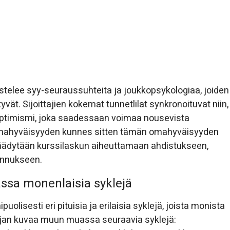
astelee syy-seuraussuhteita ja joukkopsykologiaa, joiden
yvät. Sijoittajien kokemat tunnetlilat synkronoituvat niin,
optimismi, joka saadessaan voimaa nousevista
 omahyväisyyden kunnes sitten tämän omahyväisyyden
 päädytään kurssilaskun aiheuttamaan ahdistukseen,
sennukseen.
sa monenlaisia syklejä
uolisesti eri pituisia ja erilaisia syklejä, joista monista
Kirjan kuvaa muun muassa seuraavia syklejä: