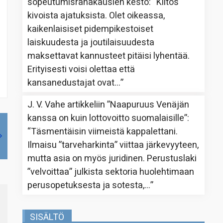
sopeutumisrahakausien kesto
: “
Kiitos
kivoista ajatuksista. Olet oikeassa,
kaikenlaisiset pidempikestoiset
laiskuudesta ja joutilaisuudesta
maksettavat kannusteet pitäisi lyhentää.
Erityisesti voisi olettaa että
kansanedustajat ovat…
”
J. V. Vahe
artikkeliin
”Naapuruus Venäjän
kanssa on kuin lottovoitto suomalaisille”
:
“
Täsmentäisin viimeistä kappalettani.
Ilmaisu ”tarveharkinta” viittaa järkevyyteen,
mutta asia on myös juridinen. Perustuslaki
”velvoittaa” julkista sektoria huolehtimaan
perusopetuksesta ja sotesta,…
”
SISÄLTÖ