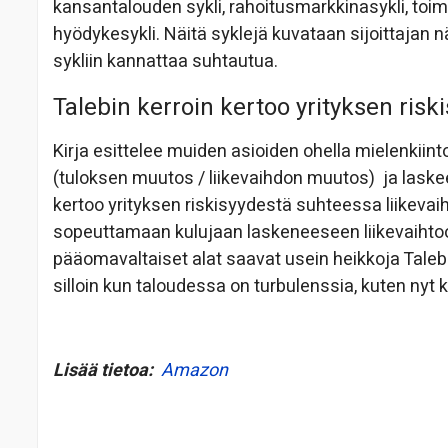
kansantalouden sykli, rahoitusmarkkinasykli, toimial
hyödykesykli. Näitä syklejä kuvataan sijoittajan 
sykliin kannattaa suhtautua.
Talebin kerroin kertoo yrityksen ri
Kirja esittelee muiden asioiden ohella mielenkiin
(tuloksen muutos / liikevaihdon muutos) ja laskee 
kertoo yrityksen riskisyydestä suhteessa liikevai
sopeuttamaan kulujaan laskeneeseen liikevaihtoo
pääomavaltaiset alat saavat usein heikkoja Taleb:
silloin kun taloudessa on turbulenssia, kuten nyt 
Lisää tietoa:
Amazon