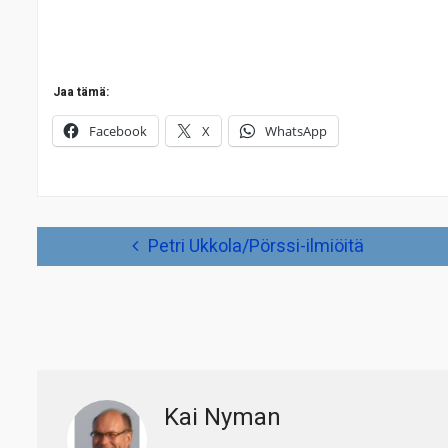
Jaa tämä:
Facebook
X
WhatsApp
Artikkelien
Petri Ukkola/Pörssi-ilmiöitä
selaus
Kai Nyman