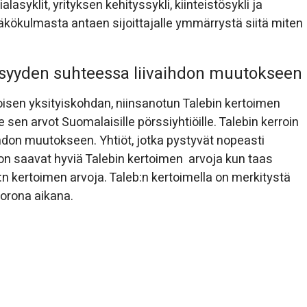
asyklit, yrityksen kehityssykli, kiinteistösykli ja
näkökulmasta antaen sijoittajalle ymmärrystä siitä miten
skisyyden suhteessa liivaihdon muutokseen
toisen yksityiskohdan, niinsanotun Talebin kertoimen
sen arvot Suomalaisille pörssiyhtiöille. Talebin kerroin
hdon muutokseen. Yhtiöt, jotka pystyvät nopeasti
n saavat hyviä Talebin kertoimen arvoja kun taas
n kertoimen arvoja. Taleb:n kertoimella on merkitystä
korona aikana.