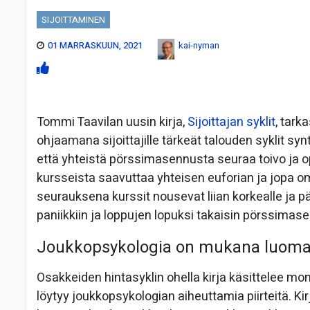
SIJOITTAMINEN
01 MARRASKUUN, 2021
kai-nyman
Tommi Taavilan uusin kirja,
Sijoittajan syklit
, tark
ohjaamana sijoittajille tärkeät talouden syklit synt
että yhteistä pörssimasennusta seuraa toivo ja 
kursseista saavuttaa yhteisen euforian ja jopa
seurauksena kurssit nousevat liian korkealle ja
paniikkiin ja loppujen lopuksi takaisin pörssima
Joukkopsykologia on mukana luomas
Osakkeiden hintasyklin ohella kirja käsittelee monip
löytyy joukkopsykologian aiheuttamia piirteitä. 