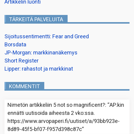
Artikkelin luonti
TÄRKEITÄ PALVELUITA
Sijoitussentimentti: Fear and Greed
Borsdata
JP-Morgan: markkinanäkemys
Short Register
Lipper: rahastot ja markkinat
KOMMENTIT
Nimetön
artikkeliin
5 not so magnificent?
: “
AP:kin
ennätti uutisoida aiheesta 2 vko:ssa.
https://www.arvopaperi.fi/uutiset/a/93bb923e-
8d89-45f5-bf07-f957d398c87c
”