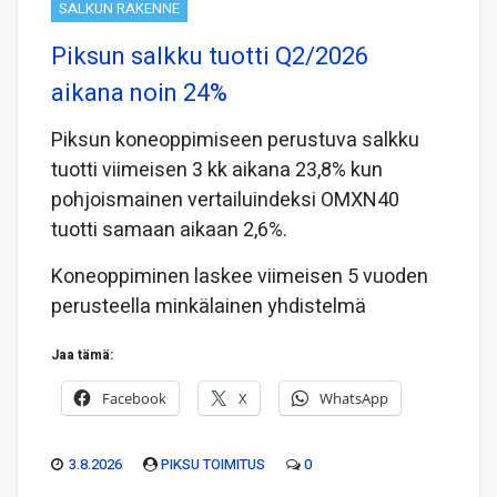
SALKUN RAKENNE
Piksun salkku tuotti Q2/2026
aikana noin 24%
Piksun koneoppimiseen perustuva salkku
tuotti viimeisen 3 kk aikana 23,8% kun
pohjoismainen vertailuindeksi OMXN40
tuotti samaan aikaan 2,6%.
Koneoppiminen laskee viimeisen 5 vuoden
perusteella minkälainen yhdistelmä
Jaa tämä:
Facebook
X
WhatsApp
3.8.2026
PIKSU TOIMITUS
0