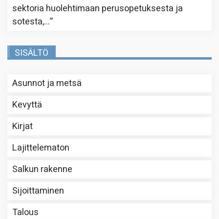
sektoria huolehtimaan perusopetuksesta ja
sotesta,…
”
SISÄLTÖ
Asunnot ja metsä
Kevyttä
Kirjat
Lajittelematon
Salkun rakenne
Sijoittaminen
Talous