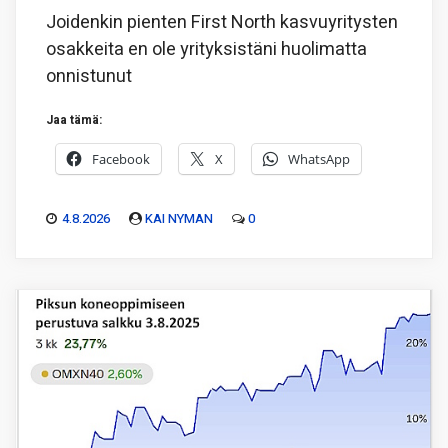
Joidenkin pienten First North kasvuyritysten
osakkeita en ole yrityksistäni huolimatta
onnistunut
Jaa tämä:
Facebook
X
WhatsApp
4.8.2026
KAI NYMAN
0