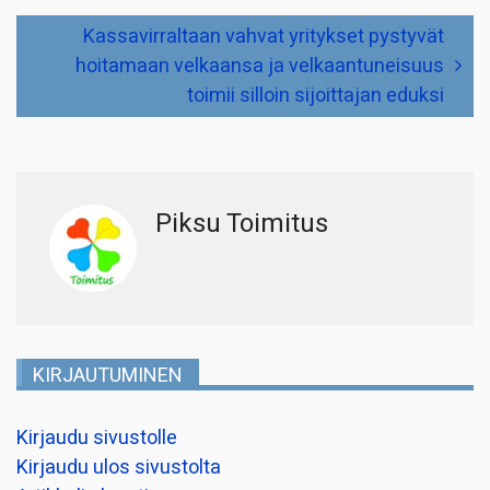
Kassavirraltaan vahvat yritykset pystyvät
hoitamaan velkaansa ja velkaantuneisuus
toimii silloin sijoittajan eduksi
Piksu Toimitus
KIRJAUTUMINEN
Kirjaudu sivustolle
Kirjaudu ulos sivustolta