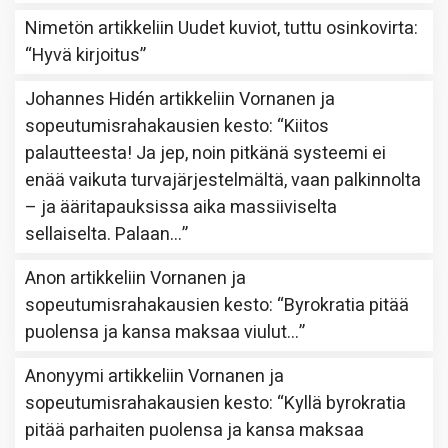
Nimetön
artikkeliin
Uudet kuviot, tuttu osinkovirta
:
“
Hyvä kirjoitus
”
Johannes Hidén
artikkeliin
Vornanen ja
sopeutumisrahakausien kesto
: “
Kiitos
palautteesta! Ja jep, noin pitkänä systeemi ei
enää vaikuta turvajärjestelmältä, vaan palkinnolta
– ja ääritapauksissa aika massiiviselta
sellaiselta. Palaan…
”
Anon
artikkeliin
Vornanen ja
sopeutumisrahakausien kesto
: “
Byrokratia pitää
puolensa ja kansa maksaa viulut…
”
Anonyymi
artikkeliin
Vornanen ja
sopeutumisrahakausien kesto
: “
Kyllä byrokratia
pitää parhaiten puolensa ja kansa maksaa