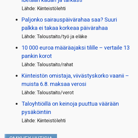
luetaan kauan ja tarkasti
Lähde: Kiinteistölehti
Paljonko sairauspäivä­rahaa saa? Suuri
palkka ei takaa korkeaa päivärahaa
Lähde: Taloustaito/työ ja eläke
10 000 euroa määräajaksi tilille – vertaile 13
pankin korot
Lähde: Taloustaito/rahat
Kiinteistön omistaja, viivästyskorko vaanii –
muista 6.8. maksaa verosi
Lähde: Taloustaito/verot
Taloyhtiöillä on keinoja puuttua väärään
pysäköintiin
Lähde: Kiinteistölehti