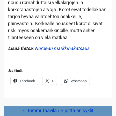
nousu romahduttaisi velkakirjojen ja
korkorahastojen arvoja. Korot eivät todellakaan
tarjoa hyvää vaihtoehtoa osakkeille,
päinvastoin. Korkealle nousseet korot olisivat
riski myös osakemarkkinoille, mutta siihen
tilanteeseen on vielä matkaa.
Lisää tietoa
:
Nordean markkinakatsaus
Jaa tämä:
Facebook
X
WhatsApp
Artikkelien
Tommi Taavila / Sijoittajan syklit
selaus