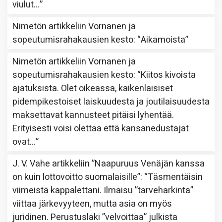
viulut…
”
Nimetön
artikkeliin
Vornanen ja
sopeutumisrahakausien kesto
: “
Aikamoista
”
Nimetön
artikkeliin
Vornanen ja
sopeutumisrahakausien kesto
: “
Kiitos kivoista
ajatuksista. Olet oikeassa, kaikenlaisiset
pidempikestoiset laiskuudesta ja joutilaisuudesta
maksettavat kannusteet pitäisi lyhentää.
Erityisesti voisi olettaa että kansanedustajat
ovat…
”
J. V. Vahe
artikkeliin
”Naapuruus Venäjän kanssa
on kuin lottovoitto suomalaisille”
: “
Täsmentäisin
viimeistä kappalettani. Ilmaisu ”tarveharkinta”
viittaa järkevyyteen, mutta asia on myös
juridinen. Perustuslaki ”velvoittaa” julkista