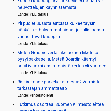
Espoon kaupungin­hallitukselle esitetään yt-
neuvottelujen käynnistämistä
Lähde: YLE talous
Yli puolet uusista autoista kulkee täysin
sähköllä – halvemmat hinnat ja kallis bensa
vauhdittavat kauppaa
Lähde: YLE talous
Metsä Groupin vertailu­kelpoinen liiketulos
pysyi pakkasella, Metsä Boardin kääntyi
positiiviseksi ensimmäistä kertaa yli vuoteen
Lähde: YLE talous
Riskirakenne parvekekaiteessa? Varmista
tarkastajan ammattitaito
Lähde: Kiinteistölehti
Tutkimus osoittaa: Suomen Kiinteistölehteä