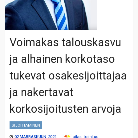
Voimakas talouskasvu
ja alhainen korkotaso
tukevat osakesijoittajaa
ja nakertavat
korkosijoitusten arvoja
SIJOITTAMINEN
02 MARRASKUUN, 2021
piksu-toimitus