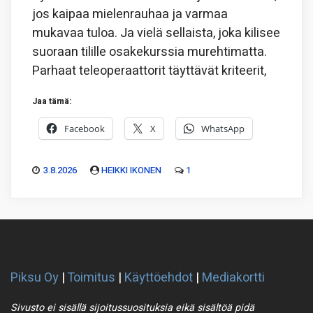
jos kaipaa mielenrauhaa ja varmaa
mukavaa tuloa. Ja vielä sellaista, joka kilisee
suoraan tilille osakekurssia murehtimatta.
Parhaat teleoperaattorit täyttävät kriteerit,
Jaa tämä:
Facebook
X
WhatsApp
3.8.2026
HEIKKI IKONEN
1
Piksu Oy
|
Toimitus
|
Käyttöehdot
|
Mediakortti
Sivusto ei sisällä sijoitussuosituksia eikä sisältöä pidä