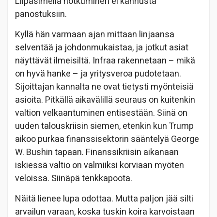
Liipasimella notkuminen ei kannusta
panostuksiin.
Kyllä hän varmaan ajan mittaan linjaansa
selventää ja johdonmukaistaa, ja jotkut asiat
näyttävät ilmeisiltä. Infraa rakennetaan – mikä
on hyvä hanke – ja yritysveroa pudotetaan.
Sijoittajan kannalta ne ovat tietysti myönteisiä
asioita. Pitkällä aikavälillä seuraus on kuitenkin
valtion velkaantuminen entisestään. Siinä on
uuden talouskriisin siemen, etenkin kun Trump
aikoo purkaa finanssisektorin sääntelyä George
W. Bushin tapaan. Finanssikriisin aikanaan
iskiessä valtio on valmiiksi korviaan myöten
veloissa. Siinäpä tenkkapoota.
Näitä lienee lupa odottaa. Mutta paljon jää silti
arvailun varaan, koska tuskin koira karvoistaan