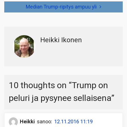
Median Trump-ripitys ampuu yli
Heikki Ikonen
10 thoughts on “
Trump on
peluri ja pysynee sellaisena
”
Heikki
sanoo:
12.11.2016 11:19