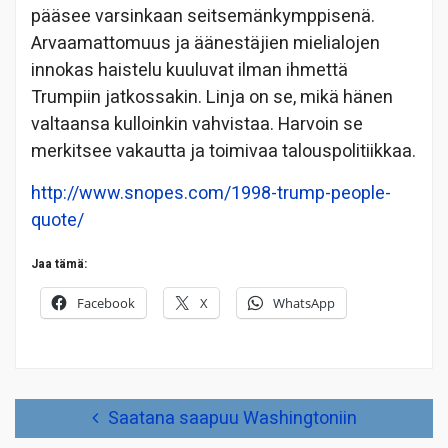
pääsee varsinkaan seitsemänkymppisenä.
Arvaamattomuus ja äänestäjien mielialojen
innokas haistelu kuuluvat ilman ihmettä
Trumpiin jatkossakin. Linja on se, mikä hänen
valtaansa kulloinkin vahvistaa. Harvoin se
merkitsee vakautta ja toimivaa talouspolitiikkaa.
http://www.snopes.com/1998-trump-people-
quote/
Jaa tämä:
Facebook
X
WhatsApp
Artikkelien
Saatana saapuu Washingtoniin
selaus