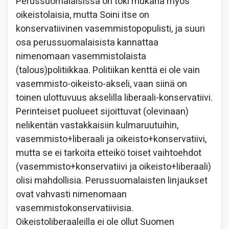
Perussuomalaisissa on toki mukana myös
oikeistolaisia, mutta Soini itse on
konservatiivinen vasemmistopopulisti, ja suuri
osa perussuomalaisista kannattaa
nimenomaan vasemmistolaista
(talous)politiikkaa. Politiikan kenttä ei ole vain
vasemmisto-oikeisto-akseli, vaan siinä on
toinen ulottuvuus akselilla liberaali-konservatiivi.
Perinteiset puolueet sijoittuvat (olevinaan)
nelikentän vastakkaisiin kulmaruutuihin,
vasemmisto+liberaali ja oikeisto+konservatiivi,
mutta se ei tarkoita etteikö toiset vaihtoehdot
(vasemmisto+konservatiivi ja oikeisto+liberaali)
olisi mahdollisia. Perussuomalaisten linjaukset
ovat vahvasti nimenomaan
vasemmistokonservatiivisia.
Oikeistoliberaaleilla ei ole ollut Suomen