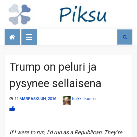
Talous
Trump on peluri ja
pysynee sellaisena
11 MARRASKUUN, 2016
heikki-ikonen
If I were to run, I’d run as a Republican. They’re