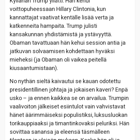
Kyllähän Trump yllätti. Hän kehui
voittopuheessaan Hillary Clintonia, kun
kannattajat vaativat kentälle lisää verta ja
katkenneita hampaita. Trump julisti
kansakunnan yhdistämistä ja ystävyyttä.
Obaman tavattuaan hän kehui session antia ja
jatkuvan solvaamisen kohdettaan hyväksi
mieheksi (ja Obaman oli vaikea peitellä
kiusaantumistaan).
No nythän sieltä kaivautui se kauan odotettu
presidentillinen johtaja ja jokaisen kaveri? Enpä
usko – ja ennen kaikkea se on arvailua. Trumpin
vaalivoiton jälkeiset esiintulot vain vahvistavat
hänet äärimmäiseksi populistiksi, luksusluokan
torikauppiaaksi ja timantinkovaksi peluriksi. Hän
sovittaa sanansa ja eleensä täsmälleen