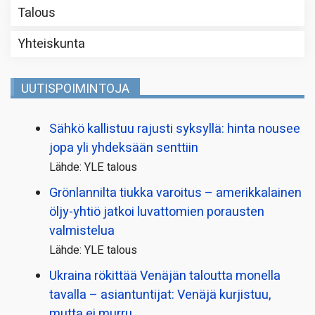
Talous
Yhteiskunta
UUTISPOIMINTOJA
Sähkö kallistuu rajusti syksyllä: hinta nousee
jopa yli yhdeksään senttiin
Lähde: YLE talous
Grönlannilta tiukka varoitus – amerikkalainen
öljy-yhtiö jatkoi luvattomien porausten
valmistelua
Lähde: YLE talous
Ukraina rökittää Venäjän taloutta monella
tavalla – asiantuntijat: Venäjä kurjistuu,
mutta ei murru