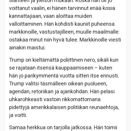
tilanteen ja yleisön mukaan. Koska hän oli jo
voittanut vaalin, ei hänen tarvinnut enää kosia
kannattajiaan, vaan aloittaa muiden
valloittaminen. Hän kohdisti kauniit puheensa
markkinoille, vastustajilleen, muulle maailmalle:
ostakaa minut niin hyvä tulee. Markkinoille viesti
ainakin maistui.
Trump on kieltämättä poliittinen nero, sikäli kun
se rajataan itsensä kauppaamiseen – kuten
hän jo parikymmentä vuotta sitten itse ennusti.
Trump valitsi täsmälleen oikean puolueen,
agendan, retoriikan ja ajankohdan. Hän pelasi
uhkarohkeasti vastoin rikkomattomana
pidettyjä amerikkalaisen politiikan reunaehtoja,
ja voitti.
Samaa herkkua on tarjolla jatkossa. Hän toimii