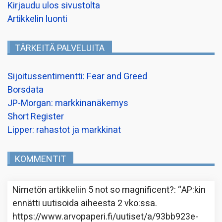
Kirjaudu ulos sivustolta
Artikkelin luonti
TÄRKEITÄ PALVELUITA
Sijoitussentimentti: Fear and Greed
Borsdata
JP-Morgan: markkinanäkemys
Short Register
Lipper: rahastot ja markkinat
KOMMENTIT
Nimetön
artikkeliin
5 not so magnificent?
: “
AP:kin
ennätti uutisoida aiheesta 2 vko:ssa.
https://www.arvopaperi.fi/uutiset/a/93bb923e-