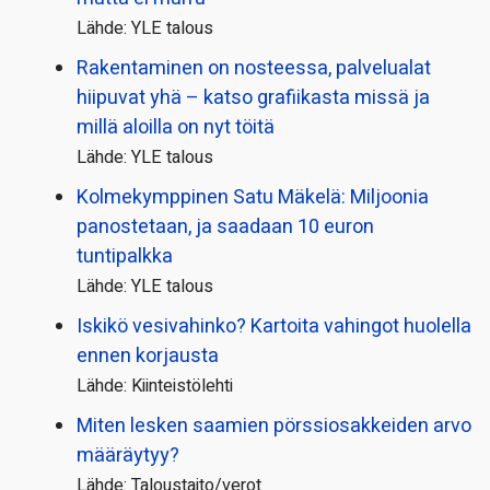
Lähde: YLE talous
Rakentaminen on nosteessa, palvelualat
hiipuvat yhä – katso grafiikasta missä ja
millä aloilla on nyt töitä
Lähde: YLE talous
Kolmekymppinen Satu Mäkelä: Miljoonia
panostetaan, ja saadaan 10 euron
tuntipalkka
Lähde: YLE talous
Iskikö vesivahinko? Kartoita vahingot huolella
ennen korjausta
Lähde: Kiinteistölehti
Miten lesken saamien pörssi­osakkeiden arvo
määräytyy?
Lähde: Taloustaito/verot