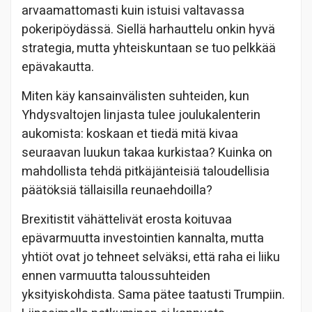
arvaamattomasti kuin istuisi valtavassa
pokeripöydässä. Siellä harhauttelu onkin hyvä
strategia, mutta yhteiskuntaan se tuo pelkkää
epävakautta.
Miten käy kansainvälisten suhteiden, kun
Yhdysvaltojen linjasta tulee joulukalenterin
aukomista: koskaan et tiedä mitä kivaa
seuraavan luukun takaa kurkistaa? Kuinka on
mahdollista tehdä pitkäjänteisiä taloudellisia
päätöksiä tällaisilla reunaehdoilla?
Brexitistit vähättelivät erosta koituvaa
epävarmuutta investointien kannalta, mutta
yhtiöt ovat jo tehneet selväksi, että raha ei liiku
ennen varmuutta taloussuhteiden
yksityiskohdista. Sama pätee taatusti Trumpiin.