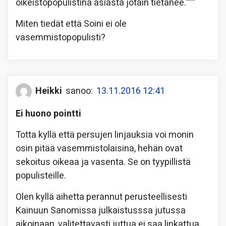
oikeistopopulistina asiasta jotain tietänee.”””
Miten tiedät että Soini ei ole
vasemmistopopulisti?
Heikki
sanoo:
13.11.2016 12:41
Ei huono pointti
Totta kyllä että persujen linjauksia voi monin
osin pitää vasemmistolaisina, hehän ovat
sekoitus oikeaa ja vasenta. Se on tyypillistä
populisteille.
Olen kyllä aihetta perannut perusteellisesti
Kainuun Sanomissa julkaistusssa jutussa
aikoinaan, valitettavasti juttua ei saa linkattua.