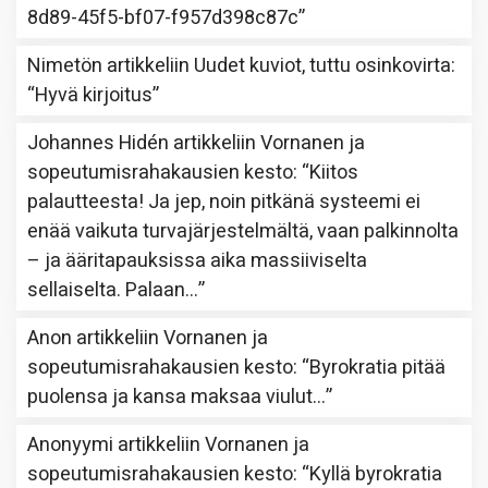
8d89-45f5-bf07-f957d398c87c
”
Nimetön
artikkeliin
Uudet kuviot, tuttu osinkovirta
:
“
Hyvä kirjoitus
”
Johannes Hidén
artikkeliin
Vornanen ja
sopeutumisrahakausien kesto
: “
Kiitos
palautteesta! Ja jep, noin pitkänä systeemi ei
enää vaikuta turvajärjestelmältä, vaan palkinnolta
– ja ääritapauksissa aika massiiviselta
sellaiselta. Palaan…
”
Anon
artikkeliin
Vornanen ja
sopeutumisrahakausien kesto
: “
Byrokratia pitää
puolensa ja kansa maksaa viulut…
”
Anonyymi
artikkeliin
Vornanen ja
sopeutumisrahakausien kesto
: “
Kyllä byrokratia