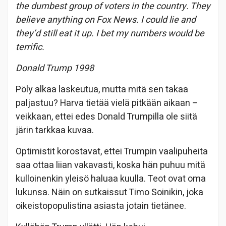
the dumbest group of voters in the country. They
believe anything on Fox News. I could lie and
they’d still eat it up. I bet my numbers would be
terrific.
Donald Trump 1998
Pöly alkaa laskeutua, mutta mitä sen takaa
paljastuu? Harva tietää vielä pitkään aikaan –
veikkaan, ettei edes Donald Trumpilla ole siitä
järin tarkkaa kuvaa.
Optimistit korostavat, ettei Trumpin vaalipuheita
saa ottaa liian vakavasti, koska hän puhuu mitä
kulloinenkin yleisö haluaa kuulla. Teot ovat oma
lukunsa. Näin on sutkaissut Timo Soinikin, joka
oikeistopopulistina asiasta jotain tietänee.