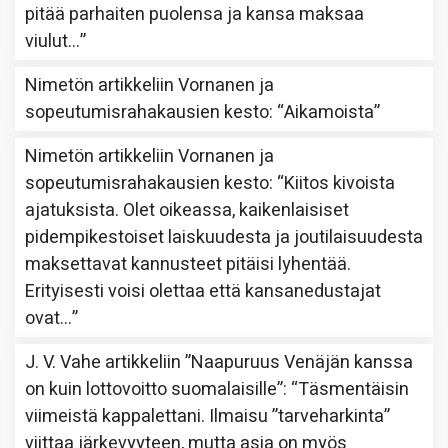
pitää parhaiten puolensa ja kansa maksaa
viulut…
”
Nimetön
artikkeliin
Vornanen ja
sopeutumisrahakausien kesto
: “
Aikamoista
”
Nimetön
artikkeliin
Vornanen ja
sopeutumisrahakausien kesto
: “
Kiitos kivoista
ajatuksista. Olet oikeassa, kaikenlaisiset
pidempikestoiset laiskuudesta ja joutilaisuudesta
maksettavat kannusteet pitäisi lyhentää.
Erityisesti voisi olettaa että kansanedustajat
ovat…
”
J. V. Vahe
artikkeliin
”Naapuruus Venäjän kanssa
on kuin lottovoitto suomalaisille”
: “
Täsmentäisin
viimeistä kappalettani. Ilmaisu ”tarveharkinta”
viittaa järkevyyteen, mutta asia on myös