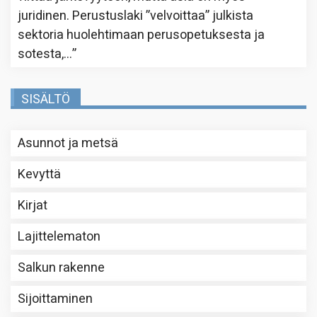
juridinen. Perustuslaki ”velvoittaa” julkista
sektoria huolehtimaan perusopetuksesta ja
sotesta,…
”
SISÄLTÖ
Asunnot ja metsä
Kevyttä
Kirjat
Lajittelematon
Salkun rakenne
Sijoittaminen