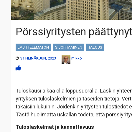
Pörssiyritysten päättynyt
LAJITTELEMATON
SIJOITTAMINEN
TALOUS
31 HEINÄKUUN, 2023
mikko
Tuloskausi alkaa olla loppusuoralla. Laskin yhte
yrityksen tuloslaskelmien ja taseiden tietoja. Ver
takaisiin lukuihin. Joidenkin yritysten tulostiedot
Tästä huolimatta uskallan todeta, että pörssiyrity
Tuloslaskelmat ja kannattavuus