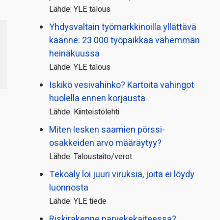
Lähde: YLE talous
Yhdysvaltain työmarkkinoilla yllättävä
käänne: 23 000 työpaikkaa vähemmän
heinäkuussa
Lähde: YLE talous
Iskikö vesivahinko? Kartoita vahingot
huolella ennen korjausta
Lähde: Kiinteistölehti
Miten lesken saamien pörssi­
osakkeiden arvo määräytyy?
Lähde: Taloustaito/verot
Tekoäly loi juuri viruksia, joita ei löydy
luonnosta
Lähde: YLE tiede
Riskirakenne parvekekaiteessa?