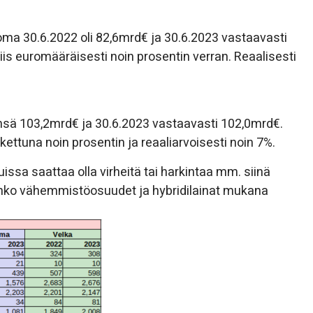
ma 30.6.2022 oli 82,6mrd€ ja 30.6.2023 vastaavasti
 euromääräisesti noin prosentin verran. Reaalisesti
eensä 103,2mrd€ ja 30.6.2023 vastaavasti 102,0mrd€.
ettuna noin prosentin ja reaaliarvoisesti noin 7%.
ssa saattaa olla virheitä tai harkintaa mm. siinä
a onko vähemmistöosuudet ja hybridilainat mukana