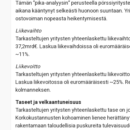
Tämän ”pika-analyysin” perusteella pörssiyrityst
aikana kääntynyt selkeästi huonoon suuntaan. Yri
ostovoiman nopeasta heikentymisestä.
Liikevaihto
Tarkasteltujen yritysten yhteenlaskettu liikevaih
37,2mrd€. Laskua liikevaihdoissa oli euromääräises
~11%.
Liikevoitto
Tarkasteltujen yritysten yhteenlaskettu liikevoit
Laskua liikevoitossa oli euromääräisesti ~25%. Rea
kolmanneksen.
Taseet ja velkaantuneisuus
Tarkasteltujen yritysten yhteenlaskettu tase on 
Korkokustannusten kohoaminen lienee herättänyt
rakentamaan taloudellisia puskureita tulevaisuude