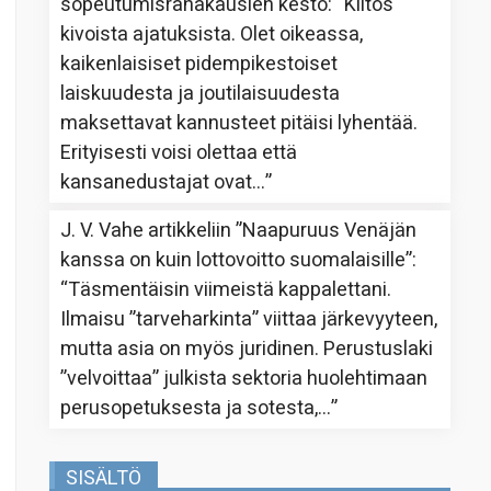
sopeutumisrahakausien kesto
: “
Kiitos
kivoista ajatuksista. Olet oikeassa,
kaikenlaisiset pidempikestoiset
laiskuudesta ja joutilaisuudesta
maksettavat kannusteet pitäisi lyhentää.
Erityisesti voisi olettaa että
kansanedustajat ovat…
”
J. V. Vahe
artikkeliin
”Naapuruus Venäjän
kanssa on kuin lottovoitto suomalaisille”
:
“
Täsmentäisin viimeistä kappalettani.
Ilmaisu ”tarveharkinta” viittaa järkevyyteen,
mutta asia on myös juridinen. Perustuslaki
”velvoittaa” julkista sektoria huolehtimaan
perusopetuksesta ja sotesta,…
”
SISÄLTÖ