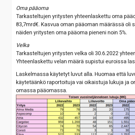
Oma pääoma
Tarkasteltujen yritysten yhteenlaskettu oma pääo
83,7mrd€. Kasvua oman pääoman määrässä oli siis
näiden yritysten oma pääoma pieneni noin 5%.
Velka
Tarkasteltujen yritysten velka oli 30.6.2022 yht
Yhteenlaskettu velan määrä supistui euroissa lask
Laskelmassa käytetyt luvut alla. Huomaa että luvui
käytetäänkö raportoituja vai oikaistuja lukuja j
omassa pääomassa.