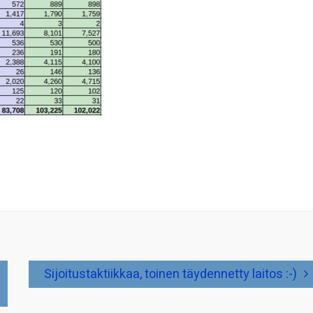
Sijoitustaktiikkaa, toinen täydennetty laitos :-)