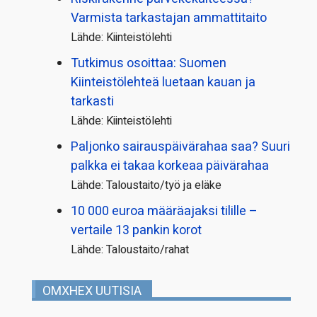
Varmista tarkastajan ammattitaito
Lähde: Kiinteistölehti
Tutkimus osoittaa: Suomen
Kiinteistölehteä luetaan kauan ja
tarkasti
Lähde: Kiinteistölehti
Paljonko sairauspäivä­rahaa saa? Suuri
palkka ei takaa korkeaa päivärahaa
Lähde: Taloustaito/työ ja eläke
10 000 euroa määräajaksi tilille –
vertaile 13 pankin korot
Lähde: Taloustaito/rahat
OMXHEX UUTISIA