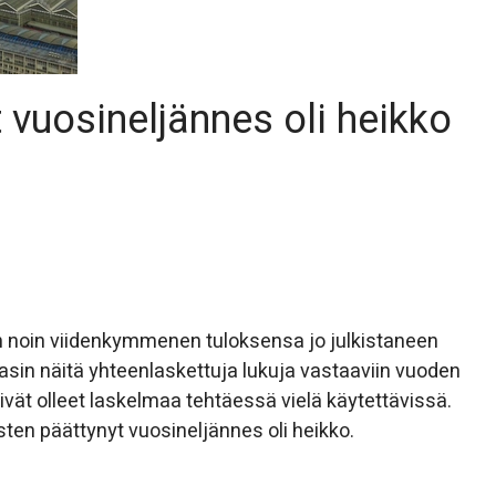
 vuosineljännes oli heikko
en noin viidenkymmenen tuloksensa jo julkistaneen
tasin näitä yhteenlaskettuja lukuja vastaaviin vuoden
 eivät olleet laskelmaa tehtäessä vielä käytettävissä.
sten päättynyt vuosineljännes oli heikko.