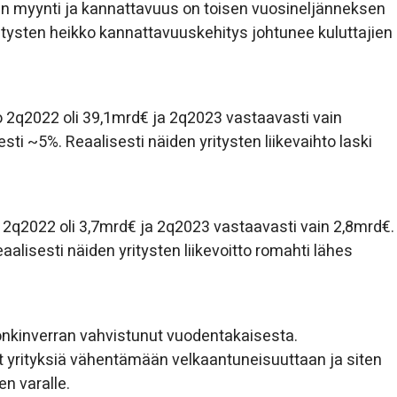
en myynti ja kannattavuus on toisen vuosineljänneksen
tysten heikko kannattavuuskehitys johtunee kuluttajien
to 2q2022 oli 39,1mrd€ ja 2q2023 vastaavasti vain
ti ~5%. Reaalisesti näiden yritysten liikevaihto laski
to 2q2022 oli 3,7mrd€ ja 2q2023 vastaavasti vain 2,8mrd€.
alisesti näiden yritysten liikevoitto romahti lähes
jonkinverran vahvistunut vuodentakaisesta.
 yrityksiä vähentämään velkaantuneisuuttaan ja siten
n varalle.