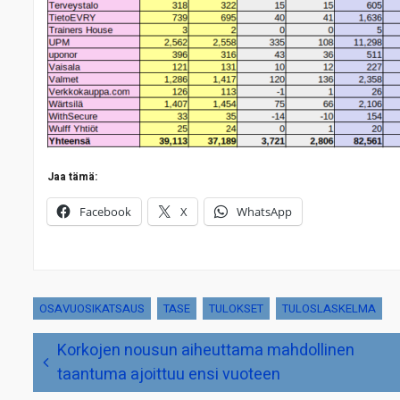
Jaa tämä:
Facebook
X
WhatsApp
OSAVUOSIKATSAUS
TASE
TULOKSET
TULOSLASKELMA
Artikkelien
Korkojen nousun aiheuttama mahdollinen
selaus
taantuma ajoittuu ensi vuoteen