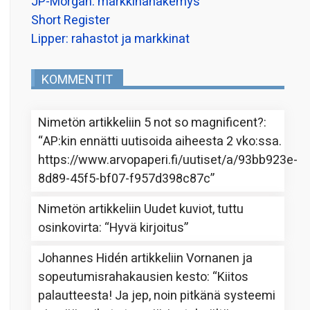
JP-Morgan: markkinanäkemys
Short Register
Lipper: rahastot ja markkinat
KOMMENTIT
Nimetön
artikkeliin
5 not so magnificent?
:
“
AP:kin ennätti uutisoida aiheesta 2 vko:ssa.
https://www.arvopaperi.fi/uutiset/a/93bb923e-
8d89-45f5-bf07-f957d398c87c
”
Nimetön
artikkeliin
Uudet kuviot, tuttu
osinkovirta
: “
Hyvä kirjoitus
”
Johannes Hidén
artikkeliin
Vornanen ja
sopeutumisrahakausien kesto
: “
Kiitos
palautteesta! Ja jep, noin pitkänä systeemi