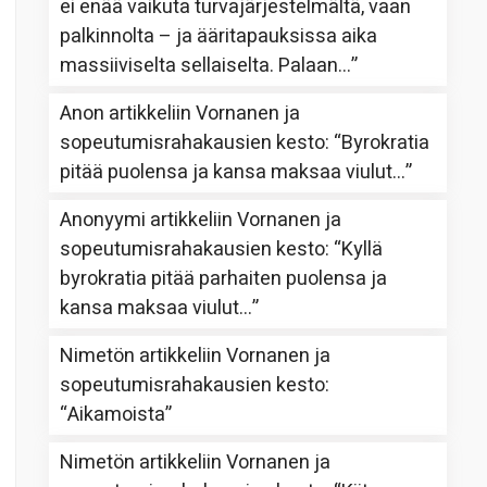
ei enää vaikuta turvajärjestelmältä, vaan
palkinnolta – ja ääritapauksissa aika
massiiviselta sellaiselta. Palaan…
”
Anon
artikkeliin
Vornanen ja
sopeutumisrahakausien kesto
: “
Byrokratia
pitää puolensa ja kansa maksaa viulut…
”
Anonyymi
artikkeliin
Vornanen ja
sopeutumisrahakausien kesto
: “
Kyllä
byrokratia pitää parhaiten puolensa ja
kansa maksaa viulut…
”
Nimetön
artikkeliin
Vornanen ja
sopeutumisrahakausien kesto
:
“
Aikamoista
”
Nimetön
artikkeliin
Vornanen ja