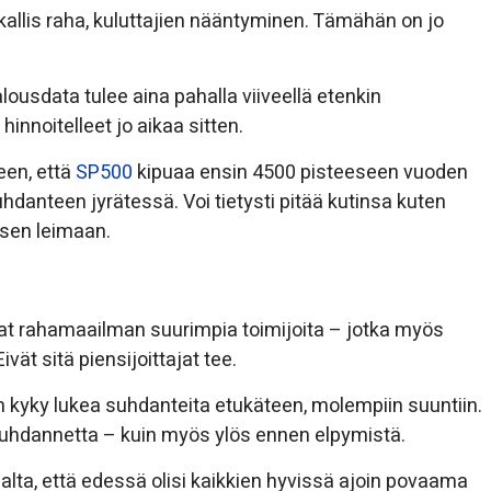
, kallis raha, kuluttajien nääntyminen. Tämähän on jo
lousdata tulee aina pahalla viiveellä etenkin
innoitelleet jo aikaa sitten.
een, että
SP500
kipuaa ensin 4500 pisteeseen vuoden
uhdanteen jyrätessä. Voi tietysti pitää kutinsa kuten
 sen leimaan.
t rahamaailman suurimpia toimijoita – jotka myös
vät sitä piensijoittajat tee.
n kyky lukea suhdanteita etukäteen, molempiin suuntiin.
suhdannetta – kuin myös ylös ennen elpymistä.
ta, että edessä olisi kaikkien hyvissä ajoin povaama