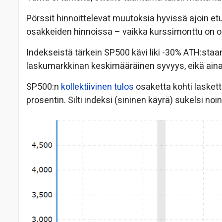
Pörssit hinnoittelevat muutoksia hyvissä ajoin et
osakkeiden hinnoissa – vaikka kurssimonttu on oll
Indekseistä tärkein SP500 kävi liki -30% ATH:staa
laskumarkkinan keskimääräinen syvyys, eikä ain
SP500:n
kollektiivinen tulos
osaketta kohti lasket
prosentin. Silti indeksi (sininen käyrä) sukelsi noi