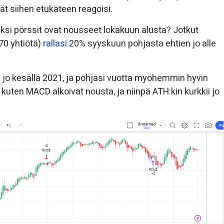
ät siihen etukäteen reagoisi.
iksi pörssit ovat nousseet lokakuun alusta? Jotkut
70 yhtiötä)
rallasi
20% syyskuun pohjasta ehtien jo alle
i jo kesällä 2021, ja pohjasi vuotta myöhemmin hyvin
kuten MACD alkoivat nousta, ja niinpä ATH:kin kurkkii jo