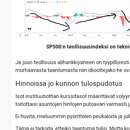
SP500:n teollisuusindeksi on tek
Ja juuri teollisuus alihankkijoineen on tyypillises
murhaavasta taantumasta niin idioottejako he o
Hinnoissa jo kunnon tulospudotus
Isot instituutiothan kurssitasot määrittävät volyy
toitottaisi asuntojen hintojen putoavan varmasti ja
Ei huvita, mieluummin pyörittelen peukaloita ja j
Tämä ei tarkoita, etteikö taantuma tulisi. Mutta ku