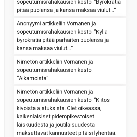
sopeutumisrahakausien kesto
: “
Byrokratia
pitää puolensa ja kansa maksaa viulut…
”
Anonyymi
artikkeliin
Vornanen ja
sopeutumisrahakausien kesto
: “
Kyllä
byrokratia pitää parhaiten puolensa ja
kansa maksaa viulut…
”
Nimetön
artikkeliin
Vornanen ja
sopeutumisrahakausien kesto
:
“
Aikamoista
”
Nimetön
artikkeliin
Vornanen ja
sopeutumisrahakausien kesto
: “
Kiitos
kivoista ajatuksista. Olet oikeassa,
kaikenlaisiset pidempikestoiset
laiskuudesta ja joutilaisuudesta
maksettavat kannusteet pitäisi lyhentää.