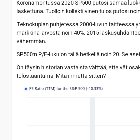
Koronamontussa 2020 SP500 putosi samaa luokkaa
laskettuna. Tuolloin kollektiivinen tulos putosi noi
Teknokuplan puhjetessa 2000-luvun taitteessa yhti
markkina-arvosta noin 40%. 2015 laskusuhdanteess
vähemmän.
SP500:n P/E-luku on tällä hetkellä noin 20. Se a
On täysin historian vastaista väittää, etteivät os
tulostaantuma. Mitä ihmettä sitten?