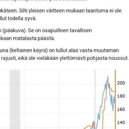
ukäteen. Silti yleisen väitteen mukaan taantuma ei ole
ut todella syvä.
n (pääkuva). Se on osapuilleen tavallisen
akaan matalasta päästä.
tuna (keltainen käyrä) on tullut alas vasta muutaman
n rajusti, eikä ole vieläkään ylettömästi pohjasta noussut.