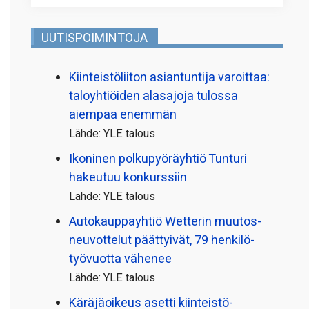
UUTISPOIMINTOJA
Kiinteistö­liiton asiantuntija varoittaa:
taloyhtiöiden alasajoja tulossa
aiempaa enemmän
Lähde: YLE talous
Ikoninen polkupyörä­yhtiö Tunturi
hakeutuu konkurssiin
Lähde: YLE talous
Autokauppayhtiö Wetterin muutos­
neuvottelut päättyivät, 79 henkilö­
työvuotta vähenee
Lähde: YLE talous
Käräjäoikeus asetti kiinteistö­