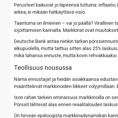
Perusteet kaikuvat jo läpeensä tuttuina: inflaatio
arkea, ei mikään hätkäyttävä visio.
Taantuma on ilmeinen – vai jo päällä? Virallinen ta
sijoittamisen kannalta. Markkinat ovat muutokset h
Deutsche Bank antaa niinkin tarkan pörssiennust
alkupuolella, mutta taittuu sitten alas 25% laskus
mikä tahansa ennuste, mutta kovin rehvakkaaksi
Teollisuus nousussa
Nämä ennustajat ja heidän asiakkaansa edustava
määrittelevät markkinoiden liikkeet volyymillaan. Ei
Ison rahan tärkein ominaisuus markkinoilla on se
Pörssit lähtevät alas ennen reaalitalouden lasku
On hirveän epäloogista markkinadynamiikan kannal