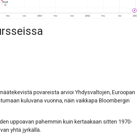
ursseissa
lmäätekevistä povareista arvioi Yhdysvaltojen, Euroopan
antumaan kuluvana vuonna, näin vaikkapa Bloombergin
ouden uppoavan pahemmin kuin kertaakaan sitten 1970-
van yhtä jyrkällä.