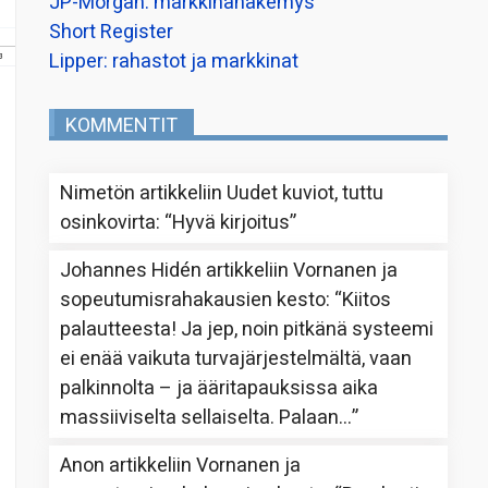
JP-Morgan: markkinanäkemys
Short Register
Lipper: rahastot ja markkinat
KOMMENTIT
Nimetön
artikkeliin
Uudet kuviot, tuttu
osinkovirta
: “
Hyvä kirjoitus
”
Johannes Hidén
artikkeliin
Vornanen ja
sopeutumisrahakausien kesto
: “
Kiitos
palautteesta! Ja jep, noin pitkänä systeemi
ei enää vaikuta turvajärjestelmältä, vaan
palkinnolta – ja ääritapauksissa aika
massiiviselta sellaiselta. Palaan…
”
Anon
artikkeliin
Vornanen ja