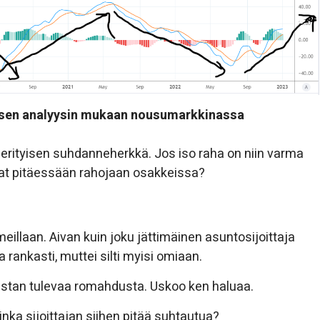
nisen analyysin mukaan nousumarkkinassa
ti erityisen suhdanneherkkä. Jos iso raha on niin varma
vat pitäessään rahojaan osakkeissa?
meillaan. Aivan kuin joku jättimäinen asuntosijoittaja
 rankasti, muttei silti myisi omiaan.
ulistan tulevaa romahdusta. Uskoo ken haluaa.
inka sijoittajan siihen pitää suhtautua?