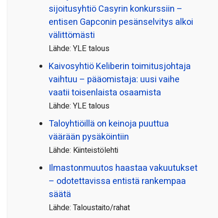
sijoitusyhtiö Casyrin konkurssiin –
entisen Gapconin pesänselvitys alkoi
välittömästi
Lähde: YLE talous
Kaivosyhtiö Keliberin toimitusjohtaja
vaihtuu – pääomistaja: uusi vaihe
vaatii toisenlaista osaamista
Lähde: YLE talous
Taloyhtiöillä on keinoja puuttua
väärään pysäköintiin
Lähde: Kiinteistölehti
Ilmastonmuutos haastaa vakuutukset
– odotettavissa entistä rankempaa
säätä
Lähde: Taloustaito/rahat