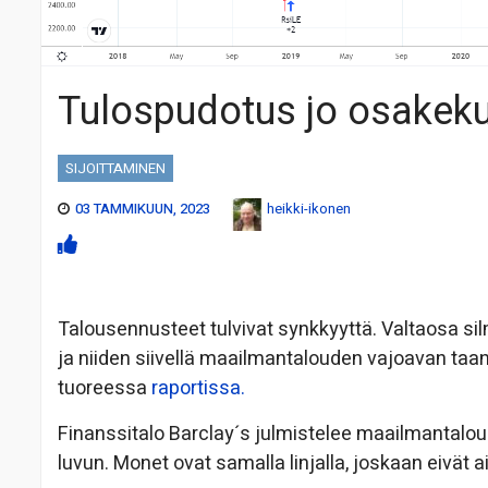
Tulospudotus jo osakek
SIJOITTAMINEN
03 TAMMIKUUN, 2023
heikki-ikonen
Talousennusteet tulvivat synkkyyttä. Valtaosa si
ja niiden siivellä maailmantalouden vajoavan ta
tuoreessa
raportissa.
Finanssitalo Barclay´s julmistelee maailmantal
luvun. Monet ovat samalla linjalla, joskaan eivät ai