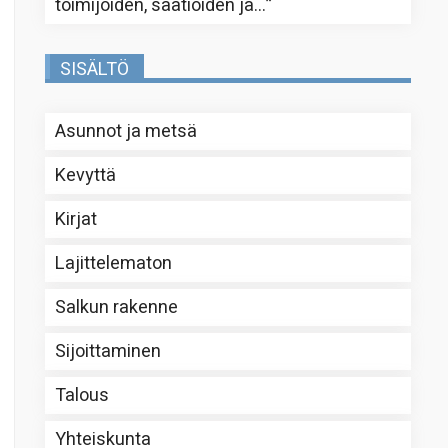
toimijoiden, säätiöiden ja…
”
SISÄLTÖ
Asunnot ja metsä
Kevyttä
Kirjat
Lajittelematon
Salkun rakenne
Sijoittaminen
Talous
Yhteiskunta