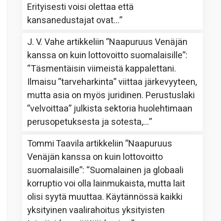
Erityisesti voisi olettaa että
kansanedustajat ovat…
”
J. V. Vahe
artikkeliin
”Naapuruus Venäjän
kanssa on kuin lottovoitto suomalaisille”
:
“
Täsmentäisin viimeistä kappalettani.
Ilmaisu ”tarveharkinta” viittaa järkevyyteen,
mutta asia on myös juridinen. Perustuslaki
”velvoittaa” julkista sektoria huolehtimaan
perusopetuksesta ja sotesta,…
”
Tommi Taavila
artikkeliin
”Naapuruus
Venäjän kanssa on kuin lottovoitto
suomalaisille”
: “
Suomalainen ja globaali
korruptio voi olla lainmukaista, mutta lait
olisi syytä muuttaa. Käytännössä kaikki
yksityinen vaalirahoitus yksityisten