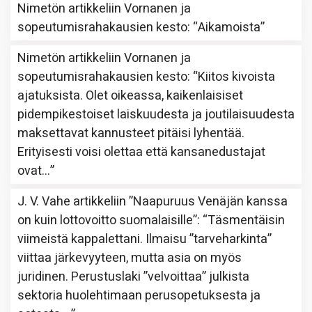
Nimetön
artikkeliin
Vornanen ja
sopeutumisrahakausien kesto
: “
Aikamoista
”
Nimetön
artikkeliin
Vornanen ja
sopeutumisrahakausien kesto
: “
Kiitos kivoista
ajatuksista. Olet oikeassa, kaikenlaisiset
pidempikestoiset laiskuudesta ja joutilaisuudesta
maksettavat kannusteet pitäisi lyhentää.
Erityisesti voisi olettaa että kansanedustajat
ovat…
”
J. V. Vahe
artikkeliin
”Naapuruus Venäjän kanssa
on kuin lottovoitto suomalaisille”
: “
Täsmentäisin
viimeistä kappalettani. Ilmaisu ”tarveharkinta”
viittaa järkevyyteen, mutta asia on myös
juridinen. Perustuslaki ”velvoittaa” julkista
sektoria huolehtimaan perusopetuksesta ja