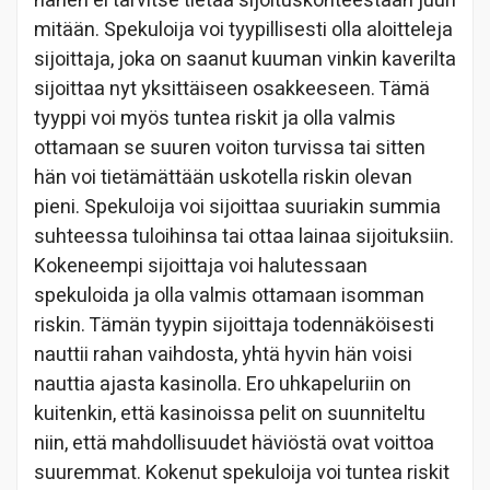
hänen ei tarvitse tietää sijoituskohteestaan juuri
mitään. Spekuloija voi tyypillisesti olla aloitteleja
sijoittaja, joka on saanut kuuman vinkin kaverilta
sijoittaa nyt yksittäiseen osakkeeseen. Tämä
tyyppi voi myös tuntea riskit ja olla valmis
ottamaan se suuren voiton turvissa tai sitten
hän voi tietämättään uskotella riskin olevan
pieni. Spekuloija voi sijoittaa suuriakin summia
suhteessa tuloihinsa tai ottaa lainaa sijoituksiin.
Kokeneempi sijoittaja voi halutessaan
spekuloida ja olla valmis ottamaan isomman
riskin. Tämän tyypin sijoittaja todennäköisesti
nauttii rahan vaihdosta, yhtä hyvin hän voisi
nauttia ajasta kasinolla. Ero uhkapeluriin on
kuitenkin, että kasinoissa pelit on suunniteltu
niin, että mahdollisuudet häviöstä ovat voittoa
suuremmat. Kokenut spekuloija voi tuntea riskit