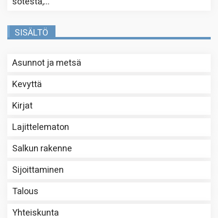
sotesta,…
”
SISÄLTÖ
Asunnot ja metsä
Kevyttä
Kirjat
Lajittelematon
Salkun rakenne
Sijoittaminen
Talous
Yhteiskunta