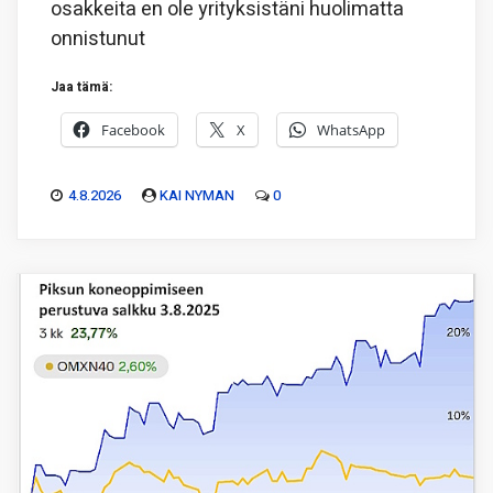
osakkeita en ole yrityksistäni huolimatta
onnistunut
Jaa tämä:
Facebook
X
WhatsApp
4.8.2026
KAI NYMAN
0