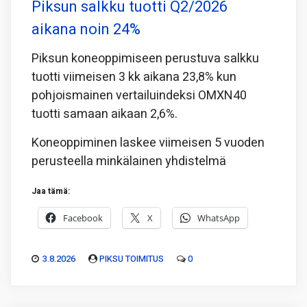
Piksun salkku tuotti Q2/2026
aikana noin 24%
Piksun koneoppimiseen perustuva salkku
tuotti viimeisen 3 kk aikana 23,8% kun
pohjoismainen vertailuindeksi OMXN40
tuotti samaan aikaan 2,6%.
Koneoppiminen laskee viimeisen 5 vuoden
perusteella minkälainen yhdistelmä
Jaa tämä:
Facebook
X
WhatsApp
3.8.2026
PIKSU TOIMITUS
0