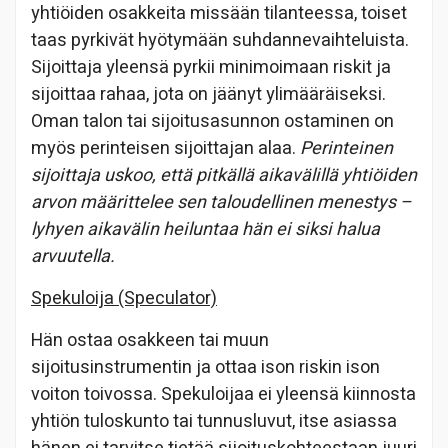
yhtiöiden osakkeita missään tilanteessa, toiset
taas pyrkivät hyötymään suhdannevaihteluista.
Sijoittaja yleensä pyrkii minimoimaan riskit ja
sijoittaa rahaa, jota on jäänyt ylimääräiseksi.
Oman talon tai sijoitusasunnon ostaminen on
myös perinteisen sijoittajan alaa.
Perinteinen
sijoittaja uskoo, että pitkällä aikavälillä yhtiöiden
arvon määrittelee sen taloudellinen menestys –
lyhyen aikavälin heiluntaa hän ei siksi halua
arvuutella.
Spekuloija (Speculator)
Hän ostaa osakkeen tai muun
sijoitusinstrumentin ja ottaa ison riskin ison
voiton toivossa. Spekuloijaa ei yleensä kiinnosta
yhtiön tuloskunto tai tunnusluvut, itse asiassa