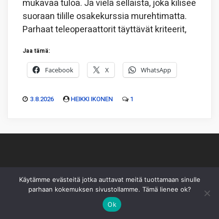
mukavaa tuloa. Ja vielä sellaista, joka kilisee
suoraan tilille osakekurssia murehtimatta.
Parhaat teleoperaattorit täyttävät kriteerit,
Jaa tämä:
Facebook
X
WhatsApp
3.8.2026
HEIKKI IKONEN
1
Piksu Oy
|
Toimitus
|
Käyttöehdot
|
Mediakortti
Käytämme evästeitä jotka auttavat meitä tuottamaan sinulle
parhaan kokemuksen sivustollamme. Tämä lienee ok?
Sivusto ei sisällä sijoitussuosituksia eikä sisältöä pidä
Ok
sellaiseksi tulkita