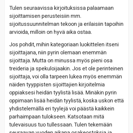
Tulen seuraavissa kirjoituksissa palaamaan
sijoittamisen perusteisiin mm.
sijoitussuunnitelman tekoon ja erilaisiin tapoihin
arvioida, milloin on hyvä aika ostaa.
Jos pohdit, mihin kategoriaan luokittelen itseni
sijoittajana, niin pyrin olemaan enemmän
sijoittaja. Mutta on minussa myös pieni osa
treideria ja spekuloijaakin. Jos et ole perinteinen
sijoittaja, voi olla tarpeen lukea myös enemmän
näiden tyyppisten sijoittajien kirjoitelmia
oppiaksesi heidän tyylistä lisää. Minäkin pyrin
oppimaan lisää heidän tyylistä, koska uskon että
yhdistelemällä eri tyylejä voi päästä kaikkein
parhaimpaan tulokseen. Katsotaan mitä
tulevaisuus tuo tullessaan. Tulen tekemään
seuraavan vuoden aikana osakeostoksia ja