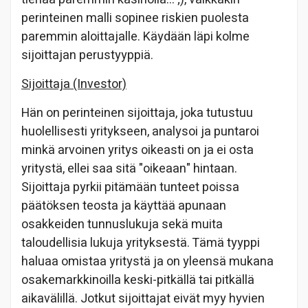
perinteinen malli sopinee riskien puolesta
paremmin aloittajalle. Käydään läpi kolme
sijoittajan perustyyppiä.
Sijoittaja (Investor)
Hän on perinteinen sijoittaja, joka tutustuu
huolellisesti yritykseen, analysoi ja puntaroi
minkä arvoinen yritys oikeasti on ja ei osta
yritystä, ellei saa sitä "oikeaan" hintaan.
Sijoittaja pyrkii pitämään tunteet poissa
päätöksen teosta ja käyttää apunaan
osakkeiden tunnuslukuja sekä muita
taloudellisia lukuja yrityksestä. Tämä tyyppi
haluaa omistaa yritystä ja on yleensä mukana
osakemarkkinoilla keski-pitkällä tai pitkällä
aikavälillä. Jotkut sijoittajat eivät myy hyvien