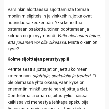
Varsinkin aloittaessa sijoittamista törmää
moniin mielipiteisiin ja vinkkeihin, jotka ovat
ristiriidassa keskenään. Yksi kehoittaa
ostamaan osaketta, toinen odottamaan ja
kolmas on jo myymässä.
Vaikeaksi asian tekee,
että jokainen voi olla oikeassa.
Mistä oikein on
kyse?
Kolme sijoittajan perustyyppiä
Perinteisesti sijoittajat on jaettu kolmeen
kategoriaan:
sijoittaja, spekuloija ja treideri
. Ei
ole olemassa yhtä oikeaa, vaan kyse on
enemmän minkäluonteinen sijoittaja olet.
Opettelemalla oman sijoitustyylisi näissä
kaikissa voi menestyä (ehkäpä spekuloija
tienaa paremmin kasinolla… ;), vaikkakin