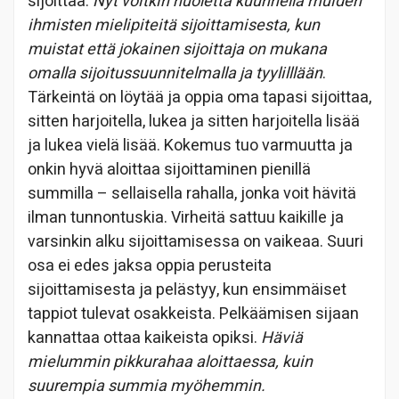
sijoittaa.
Nyt voitkin huoletta kuunnella muiden
ihmisten mielipiteitä sijoittamisesta, kun
muistat että jokainen sijoittaja on mukana
omalla sijoitussuunnitelmalla ja tyylilllään
.
Tärkeintä on löytää ja oppia oma tapasi sijoittaa,
sitten harjoitella, lukea ja sitten harjoitella lisää
ja lukea vielä lisää. Kokemus tuo varmuutta ja
onkin hyvä aloittaa sijoittaminen pienillä
summilla – sellaisella rahalla, jonka voit hävitä
ilman tunnontuskia. Virheitä sattuu kaikille ja
varsinkin alku sijoittamisessa on vaikeaa. Suuri
osa ei edes jaksa oppia perusteita
sijoittamisesta ja pelästyy, kun ensimmäiset
tappiot tulevat osakkeista. Pelkäämisen sijaan
kannattaa ottaa kaikeista opiksi.
Häviä
mielummin pikkurahaa aloittaessa, kuin
suurempia summia myöhemmin.