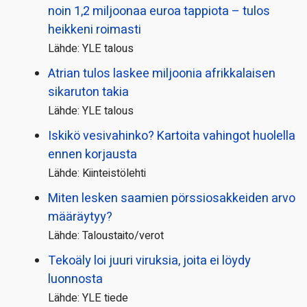
noin 1,2 miljoonaa euroa tappiota – tulos
heikkeni roimasti
Lähde: YLE talous
Atrian tulos laskee miljoonia afrikkalaisen
sikaruton takia
Lähde: YLE talous
Iskikö vesivahinko? Kartoita vahingot huolella
ennen korjausta
Lähde: Kiinteistölehti
Miten lesken saamien pörssi­osakkeiden arvo
määräytyy?
Lähde: Taloustaito/verot
Tekoäly loi juuri viruksia, joita ei löydy
luonnosta
Lähde: YLE tiede