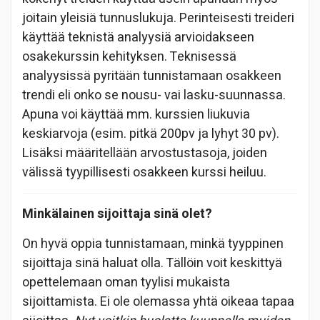
joitain yleisiä tunnuslukuja. Perinteisesti treideri
käyttää teknistä analyysiä arvioidakseen
osakekurssin kehityksen. Teknisessä
analyysissä pyritään tunnistamaan osakkeen
trendi eli onko se nousu- vai lasku-suunnassa.
Apuna voi käyttää mm. kurssien liukuvia
keskiarvoja (esim. pitkä 200pv ja lyhyt 30 pv).
Lisäksi määritellään arvostustasoja, joiden
välissä tyypillisesti osakkeen kurssi heiluu.
Minkälainen sijoittaja sinä olet?
On hyvä oppia tunnistamaan, minkä tyyppinen
sijoittaja sinä haluat olla. Tällöin voit keskittyä
opettelemaan oman tyylisi mukaista
sijoittamista. Ei ole olemassa yhtä oikeaa tapaa