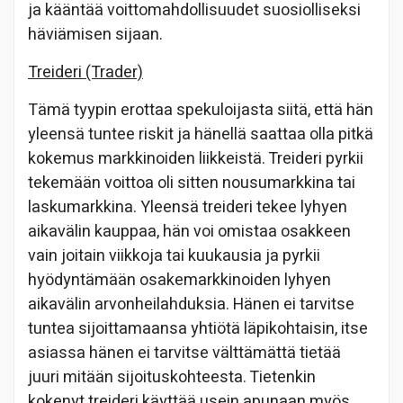
ja kääntää voittomahdollisuudet suosiolliseksi
häviämisen sijaan.
Treideri (Trader)
Tämä tyypin erottaa spekuloijasta siitä, että hän
yleensä tuntee riskit ja hänellä saattaa olla pitkä
kokemus markkinoiden liikkeistä. Treideri pyrkii
tekemään voittoa oli sitten nousumarkkina tai
laskumarkkina. Yleensä treideri tekee lyhyen
aikavälin kauppaa, hän voi omistaa osakkeen
vain joitain viikkoja tai kuukausia ja pyrkii
hyödyntämään osakemarkkinoiden lyhyen
aikavälin arvonheilahduksia. Hänen ei tarvitse
tuntea sijoittamaansa yhtiötä läpikohtaisin, itse
asiassa hänen ei tarvitse välttämättä tietää
juuri mitään sijoituskohteesta. Tietenkin
kokenyt treideri käyttää usein apunaan myös