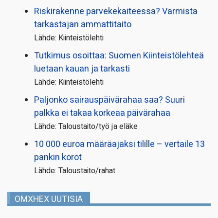
Riskirakenne parvekekaiteessa? Varmista
tarkastajan ammattitaito
Lähde: Kiinteistölehti
Tutkimus osoittaa: Suomen Kiinteistölehteä
luetaan kauan ja tarkasti
Lähde: Kiinteistölehti
Paljonko sairauspäivä­rahaa saa? Suuri
palkka ei takaa korkeaa päivärahaa
Lähde: Taloustaito/työ ja eläke
10 000 euroa määräajaksi tilille – vertaile 13
pankin korot
Lähde: Taloustaito/rahat
OMXHEX UUTISIA