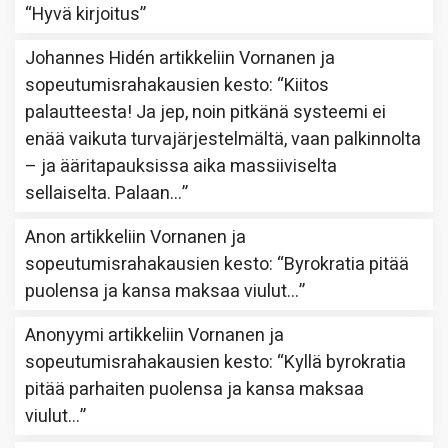
“
Hyvä kirjoitus
”
Johannes Hidén
artikkeliin
Vornanen ja
sopeutumisrahakausien kesto
: “
Kiitos
palautteesta! Ja jep, noin pitkänä systeemi ei
enää vaikuta turvajärjestelmältä, vaan palkinnolta
– ja ääritapauksissa aika massiiviselta
sellaiselta. Palaan…
”
Anon
artikkeliin
Vornanen ja
sopeutumisrahakausien kesto
: “
Byrokratia pitää
puolensa ja kansa maksaa viulut…
”
Anonyymi
artikkeliin
Vornanen ja
sopeutumisrahakausien kesto
: “
Kyllä byrokratia
pitää parhaiten puolensa ja kansa maksaa
viulut…
”