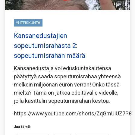
YHTEISKUNTA
Kansanedustajien
sopeutumisrahasta 2:
sopeutumisrahan määrä
Kansanedustaja voi eduskuntakautensa
päätyttyä saada sopeutumisrahaa yhteensä
melkein miljoonan euron verran! Onko tässä
mieltä? Tämä on jatkoa edeltävälle videolle,
jolla käsittelin sopeutumisrahan kestoa.
https://www.youtube.com/shorts/ZqGmUiUZ7P8
Jaa tämä: