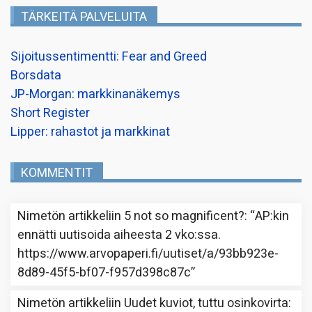
TÄRKEITÄ PALVELUITA
Sijoitussentimentti: Fear and Greed
Borsdata
JP-Morgan: markkinanäkemys
Short Register
Lipper: rahastot ja markkinat
KOMMENTIT
Nimetön
artikkeliin
5 not so magnificent?
: “
AP:kin
ennätti uutisoida aiheesta 2 vko:ssa.
https://www.arvopaperi.fi/uutiset/a/93bb923e-
8d89-45f5-bf07-f957d398c87c
”
Nimetön
artikkeliin
Uudet kuviot, tuttu osinkovirta
: