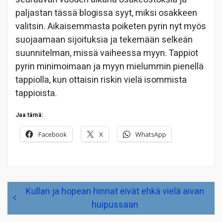
paljastan tässä blogissa syyt, miksi osakkeen
valitsin. Aikaisemmasta poiketen pyrin nyt myös
suojaamaan sijoituksia ja tekemään selkeän
suunnitelman, missä vaiheessa myyn. Tappiot
pyrin minimoimaan ja myyn mielummin pienellä
tappiolla, kun ottaisin riskin vielä isommista
tappioista.
Jaa tämä:
Facebook
X
WhatsApp
Artikkelien
Kullan ja hopean hinnat eivät ehkä vielä aivan
selaus
huipussaan