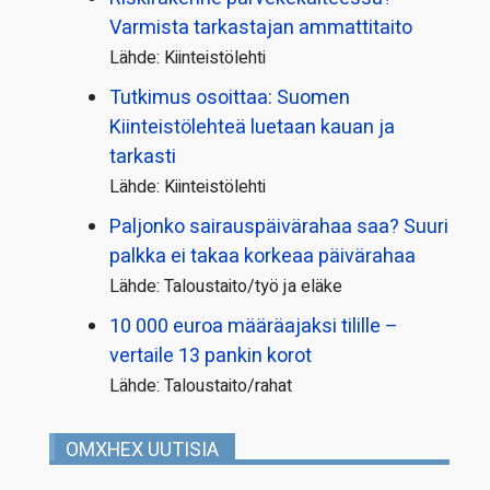
Varmista tarkastajan ammattitaito
Lähde: Kiinteistölehti
Tutkimus osoittaa: Suomen
Kiinteistölehteä luetaan kauan ja
tarkasti
Lähde: Kiinteistölehti
Paljonko sairauspäivä­rahaa saa? Suuri
palkka ei takaa korkeaa päivärahaa
Lähde: Taloustaito/työ ja eläke
10 000 euroa määräajaksi tilille –
vertaile 13 pankin korot
Lähde: Taloustaito/rahat
OMXHEX UUTISIA