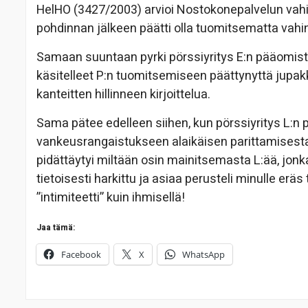
HelHO (3427/2003) arvioi Nostokonepalvelun vah
pohdinnan jälkeen päätti olla tuomitsematta vah
Samaan suuntaan pyrki pörssiyritys E:n pääomist
käsitelleet P:n tuomitsemiseen päättynyttä jupakk
kanteitten hillinneen kirjoittelua.
Sama pätee edelleen siihen, kun pörssiyritys L:n
vankeusrangaistukseen alaikäisen parittamisesta
pidättäytyi miltään osin mainitsemasta L:ää, jonka
tietoisesti harkittu ja asiaa perusteli minulle eräs
”intimiteetti” kuin ihmisellä!
Jaa tämä:
Facebook
X
WhatsApp