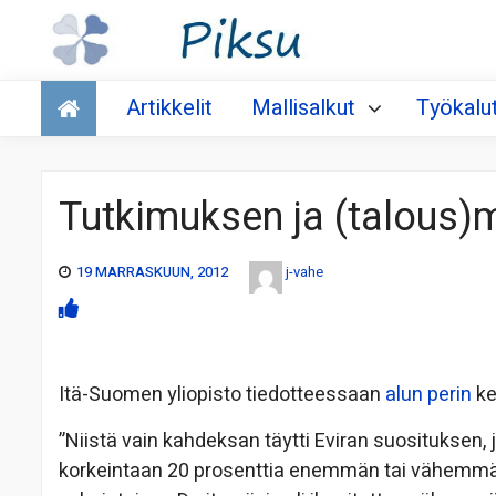
Talous
Artikkelit
Mallisalkut
Työkalu
Tutkimuksen ja (talous)
19 MARRASKUUN, 2012
j-vahe
Itä-Suomen yliopisto tiedotteessaan
alun perin
ke
”Niistä vain kahdeksan täytti Eviran suosituksen,
korkeintaan 20 prosenttia enemmän tai vähemmän 