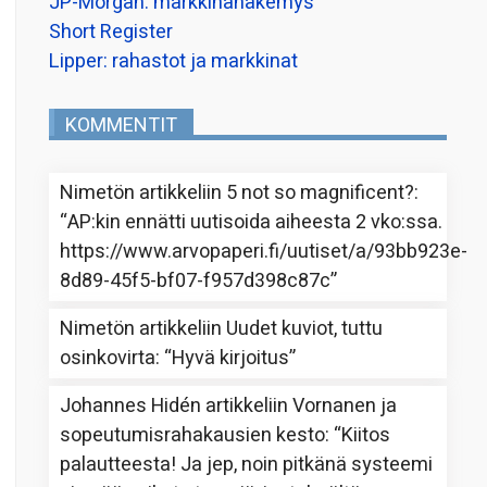
JP-Morgan: markkinanäkemys
Short Register
Lipper: rahastot ja markkinat
KOMMENTIT
Nimetön
artikkeliin
5 not so magnificent?
:
“
AP:kin ennätti uutisoida aiheesta 2 vko:ssa.
https://www.arvopaperi.fi/uutiset/a/93bb923e-
8d89-45f5-bf07-f957d398c87c
”
Nimetön
artikkeliin
Uudet kuviot, tuttu
osinkovirta
: “
Hyvä kirjoitus
”
Johannes Hidén
artikkeliin
Vornanen ja
sopeutumisrahakausien kesto
: “
Kiitos
palautteesta! Ja jep, noin pitkänä systeemi