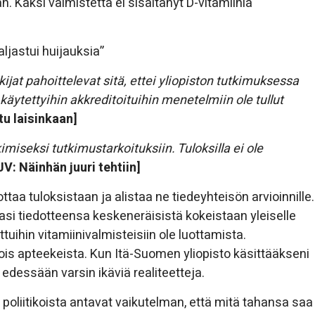
. Kaksi valmistetta ei sisältänyt D-vitamiinia
aljastui huijauksia”
kijat pahoittelevat sitä, ettei yliopiston tutkimuksessa
ytettyihin akkreditoituihin menetelmiin ole tullut
tu laisinkaan]
iseksi tutkimustarkoituksiin. Tuloksilla ei ole
JV: Näinhän juuri tehtiin]
ttaa tuloksistaan ja alistaa ne tiedeyhteisön arvioinnille.
tasi tiedotteensa keskeneräisistä kokeistaan yleiselle
tettuihin vitamiinivalmisteisiin ole luottamista.
is apteekeista. Kun Itä-Suomen yliopisto käsittääkseni
on edessään varsin ikäviä realiteetteja.
 ja poliitikoista antavat vaikutelman, että mitä tahansa saa