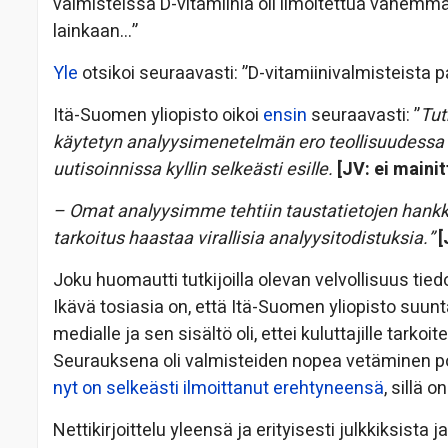
valmisteissa D-vitamiinia oli ilmoitettua vähemmän
lainkaan…”
Yle
otsikoi seuraavasti: ”D-vitamiinivalmisteista p
Itä-Suomen yliopisto oikoi
ensin
seuraavasti: ”
Tut
käytetyn analyysimenetelmän ero teollisuudessa kä
uutisoinnissa kyllin selkeästi esille.
[JV: ei mainit
– Omat analyysimme tehtiin taustatietojen hankkim
tarkoitus haastaa virallisia analyysitodistuksia.”
[
Joku huomautti tutkijoilla olevan velvollisuus tiedo
Ikävä tosiasia on, että Itä-Suomen yliopisto suun
medialle ja sen sisältö oli, ettei kuluttajille tarkoi
Seurauksena oli valmisteiden nopea vetäminen po
nyt on selkeästi ilmoittanut erehtyneensä
, sillä 
Nettikirjoittelu yleensä ja erityisesti julkkiksista