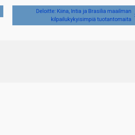
Deloitte: Kiina, Intia ja Brasilia maailman
kilpailukykyisimpiä tuotantomaita