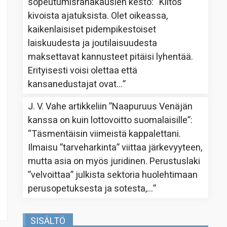
sopeutumisrahakausien kesto
: “
Kiitos
kivoista ajatuksista. Olet oikeassa,
kaikenlaisiset pidempikestoiset
laiskuudesta ja joutilaisuudesta
maksettavat kannusteet pitäisi lyhentää.
Erityisesti voisi olettaa että
kansanedustajat ovat…
”
J. V. Vahe
artikkeliin
”Naapuruus Venäjän
kanssa on kuin lottovoitto suomalaisille”
:
“
Täsmentäisin viimeistä kappalettani.
Ilmaisu ”tarveharkinta” viittaa järkevyyteen,
mutta asia on myös juridinen. Perustuslaki
”velvoittaa” julkista sektoria huolehtimaan
perusopetuksesta ja sotesta,…
”
SISÄLTÖ