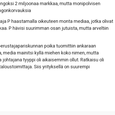
ingoksi 2 miljoonaa markkaa, mutta monipolvisen
ingonkorvauksia
aja P haastamalla oikeuteen monta mediaa, jotka olivat
aa. P hävisi suurimman osan jutuista, mutta arveltiin
 perustajapariskunnan poika tuomittiin ankaraan
, media mainitsi kyllä miehen koko nimen, mutta
 johtajana tyyppi oli aikaisemmin ollut. Ratkaisu oli
 taloustoimittaja. Siis yrityksellä on suurempi