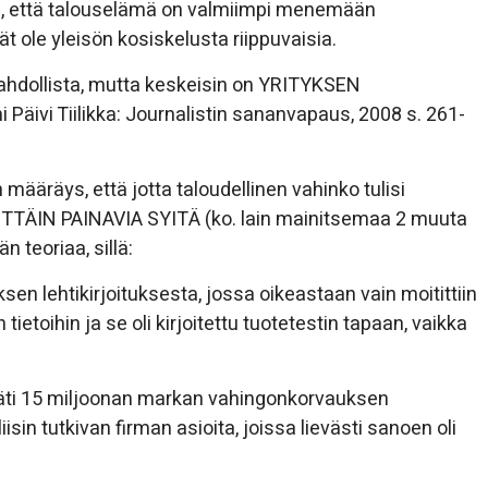
ihen, että talouselämä on valmiimpi menemään
t ole yleisön kosiskelusta riippuvaisia.
hdollista, mutta keskeisin on YRITYKSEN
vi Tiilikka: Journalistin sananvapaus, 2008 s. 261-
määräys, että jotta taloudellinen vahinko tulisi
TÄIN PAINAVIA SYITÄ (ko. lain mainitsemaa 2 muuta
 teoriaa, sillä:
n lehtikirjoituksesta, jossa oikeastaan vain moitittiin
 tietoihin ja se oli kirjoitettu tuotetestin tapaan, vaikka
räti 15 miljoonan markan vahingonkorvauksen
liisin tutkivan firman asioita, joissa lievästi sanoen oli