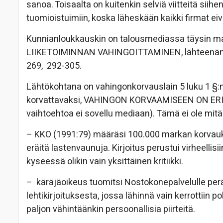
sanoa. Toisaalta on kuitenkin selviä viitteitä si
tuomioistuimiin, koska läheskään kaikki firmat eivä
Kunnianloukkauskin on talousmediassa täysin ma
LIIKETOIMINNAN VAHINGOITTAMINEN, lähteenäni Päi
269, 292-305.
Lähtökohtana on vahingonkorvauslain 5 luku 1 §:n 
korvattavaksi, VAHINGON KORVAAMISEEN ON ERIT
vaihtoehtoa ei sovellu mediaan). Tämä ei ole mitään
– KKO (1991:79) määräsi 100.000 markan korvaukse
eräitä lastenvaunuja. Kirjoitus perustui virheellisiin
kyseessä olikin vain yksittäinen kritiikki.
– käräjäoikeus tuomitsi Nostokonepalvelulle pe
lehtikirjoituksesta, jossa lähinnä vain kerrottiin po
paljon vähintäänkin persoonallisia piirteitä.