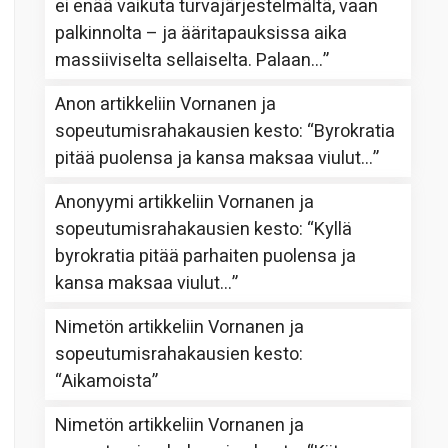
ei enää vaikuta turvajärjestelmältä, vaan
palkinnolta – ja ääritapauksissa aika
massiiviselta sellaiselta. Palaan…
”
Anon
artikkeliin
Vornanen ja
sopeutumisrahakausien kesto
: “
Byrokratia
pitää puolensa ja kansa maksaa viulut…
”
Anonyymi
artikkeliin
Vornanen ja
sopeutumisrahakausien kesto
: “
Kyllä
byrokratia pitää parhaiten puolensa ja
kansa maksaa viulut…
”
Nimetön
artikkeliin
Vornanen ja
sopeutumisrahakausien kesto
:
“
Aikamoista
”
Nimetön
artikkeliin
Vornanen ja