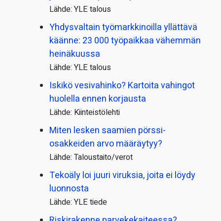
Lähde: YLE talous
Yhdysvaltain työmarkkinoilla yllättävä
käänne: 23 000 työpaikkaa vähemmän
heinäkuussa
Lähde: YLE talous
Iskikö vesivahinko? Kartoita vahingot
huolella ennen korjausta
Lähde: Kiinteistölehti
Miten lesken saamien pörssi­
osakkeiden arvo määräytyy?
Lähde: Taloustaito/verot
Tekoäly loi juuri viruksia, joita ei löydy
luonnosta
Lähde: YLE tiede
Riskirakenne parvekekaiteessa?