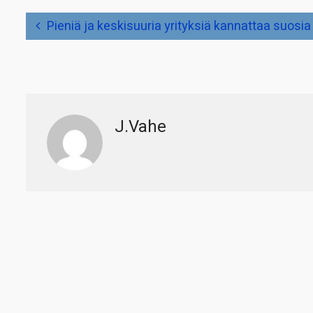
Artikkelien
Pieniä ja keskisuuria yrityksiä kannattaa suosia
selaus
J.Vahe