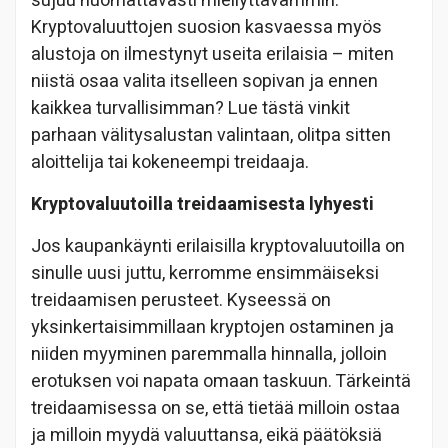
sujuu huomattavasti miellyttävämmin.
Kryptovaluuttojen suosion kasvaessa myös
alustoja on ilmestynyt useita erilaisia – miten
niistä osaa valita itselleen sopivan ja ennen
kaikkea turvallisimman? Lue tästä vinkit
parhaan välitysalustan valintaan, olitpa sitten
aloittelija tai kokeneempi treidaaja.
Kryptovaluutoilla treidaamisesta lyhyesti
Jos kaupankäynti erilaisilla kryptovaluutoilla on
sinulle uusi juttu, kerromme ensimmäiseksi
treidaamisen perusteet. Kyseessä on
yksinkertaisimmillaan kryptojen ostaminen ja
niiden myyminen paremmalla hinnalla, jolloin
erotuksen voi napata omaan taskuun. Tärkeintä
treidaamisessa on se, että tietää milloin ostaa
ja milloin myydä valuuttansa, eikä päätöksiä