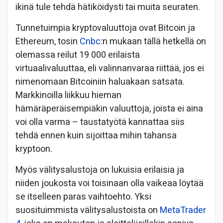
ikinä tule tehdä hätiköidysti tai muita seuraten.
Tunnetuimpia kryptovaluuttoja ovat Bitcoin ja
Ethereum, tosin
Cnbc
:n mukaan tällä hetkellä on
olemassa reilut 19 000 erilaista
virtuaalivaluuttaa, eli valinnanvaraa riittää, jos ei
nimenomaan Bitcoiniin haluakaan satsata.
Markkinoilla liikkuu hieman
hämäräperäisempiäkin valuuttoja, joista ei aina
voi olla varma – taustatyötä kannattaa siis
tehdä ennen kuin sijoittaa mihin tahansa
kryptoon.
Myös välitysalustoja on lukuisia erilaisia ja
niiden joukosta voi toisinaan olla vaikeaa löytää
se itselleen paras vaihtoehto. Yksi
suosituimmista välitysalustoista on
MetaTrader