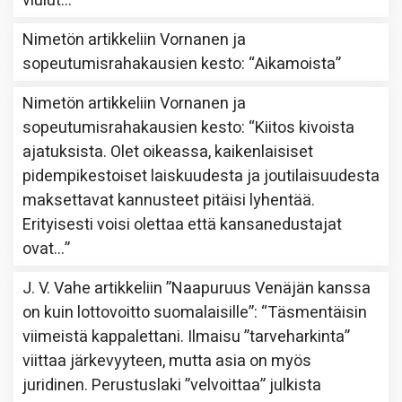
viulut…
”
Nimetön
artikkeliin
Vornanen ja
sopeutumisrahakausien kesto
: “
Aikamoista
”
Nimetön
artikkeliin
Vornanen ja
sopeutumisrahakausien kesto
: “
Kiitos kivoista
ajatuksista. Olet oikeassa, kaikenlaisiset
pidempikestoiset laiskuudesta ja joutilaisuudesta
maksettavat kannusteet pitäisi lyhentää.
Erityisesti voisi olettaa että kansanedustajat
ovat…
”
J. V. Vahe
artikkeliin
”Naapuruus Venäjän kanssa
on kuin lottovoitto suomalaisille”
: “
Täsmentäisin
viimeistä kappalettani. Ilmaisu ”tarveharkinta”
viittaa järkevyyteen, mutta asia on myös
juridinen. Perustuslaki ”velvoittaa” julkista