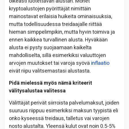
oikeasti luotettavan alustan. Monet
kryptoalustojen pyörittäjät nimittäin
mainostavat erilaisia huikeita ominaisuuksia,
mutta todellisuudessa treidaajalle riittää
hieman simppelimpikin, mutta hyvin toimiva ja
ennen kaikkea turvallinen alusta. Hyväkään
alusta ei pysty suojaamaan kaikelta
mahdolliselta, sillä esimerkiksi valuuttojen
arvojen muutokset tai varoja syövä
inflaatio
eivät riipu valitsemastasi alustasta.
Pidä mielessä myös nämä kriteerit
välitysalustaa valitessa
Välittäjät perivät siirroista palvelumaksut, joiden
suuruus riippuu esimerkiksi maksun tyypistä eli
onko kyseessä treidaus, talletus vai varojen
nosto alustalta. Yleensä kulut ovat noin 0.5-5%