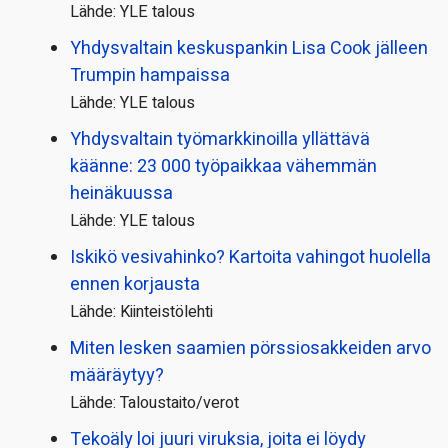
Lähde: YLE talous
Yhdysvaltain keskuspankin Lisa Cook jälleen
Trumpin hampaissa
Lähde: YLE talous
Yhdysvaltain työmarkkinoilla yllättävä
käänne: 23 000 työpaikkaa vähemmän
heinäkuussa
Lähde: YLE talous
Iskikö vesivahinko? Kartoita vahingot huolella
ennen korjausta
Lähde: Kiinteistölehti
Miten lesken saamien pörssi­osakkeiden arvo
määräytyy?
Lähde: Taloustaito/verot
Tekoäly loi juuri viruksia, joita ei löydy