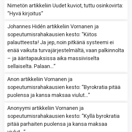
Nimetön
artikkeliin
Uudet kuviot, tuttu osinkovirta
:
“
Hyvä kirjoitus
”
Johannes Hidén
artikkeliin
Vornanen ja
sopeutumisrahakausien kesto
: “
Kiitos
palautteesta! Ja jep, noin pitkänä systeemi ei
enää vaikuta turvajärjestelmältä, vaan palkinnolta
– ja ääritapauksissa aika massiiviselta
sellaiselta. Palaan…
”
Anon
artikkeliin
Vornanen ja
sopeutumisrahakausien kesto
: “
Byrokratia pitää
puolensa ja kansa maksaa viulut…
”
Anonyymi
artikkeliin
Vornanen ja
sopeutumisrahakausien kesto
: “
Kyllä byrokratia
pitää parhaiten puolensa ja kansa maksaa