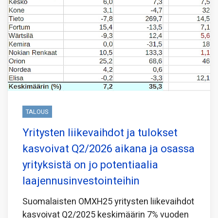
TALOUS
Yritysten liikevaihdot ja tulokset
kasvoivat Q2/2026 aikana ja osassa
yrityksistä on jo potentiaalia
laajennusinvestointeihin
Suomalaisten OMXH25 yritysten liikevaihdot
kasvoivat Q2/2025 keskimäärin 7% vuoden