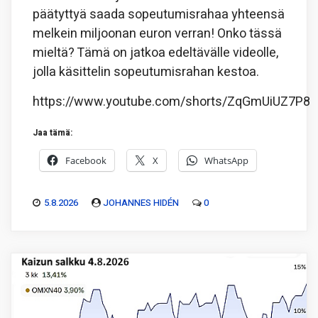
päätyttyä saada sopeutumisrahaa yhteensä
melkein miljoonan euron verran! Onko tässä
mieltä? Tämä on jatkoa edeltävälle videolle,
jolla käsittelin sopeutumisrahan kestoa.
https://www.youtube.com/shorts/ZqGmUiUZ7P8
Jaa tämä:
Facebook
X
WhatsApp
5.8.2026
JOHANNES HIDÉN
0