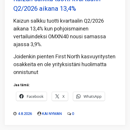
Q2/2026 aikana 13,4%
Kaizun salkku tuotti kvartaalin Q2/2026
aikana 13,4% kun pohjoismainen
vertailuindeksi OMXN40 nousi samassa
ajassa 3,9%.
Joidenkin pienten First North kasvuyritysten
osakkeita en ole yrityksistäni huolimatta
onnistunut
Jaa tämä:
Facebook
X
WhatsApp
4.8.2026
KAI NYMAN
0