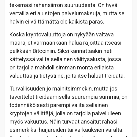
tekemäsi rahansiirron suuruudesta. On hyvä
vertailla eri alustojen palvelumaksuja, mutta se
halvin ei välttämättä ole kaikista paras.
Koska kryptovaluuttoja on nykyään valtava
määrä, et varmaankaan halua rajoittaa itseäsi
pelkkään Bitcoiniin. Siksi kannattaakin heti
kättelyssä valita sellainen välitysalusta, jossa
on tarjolla mahdollisimman monta erilaista
valuuttaa ja tietysti ne, joita itse haluat treidata.
Turvallisuuden jo mainitsimmekin, mutta jos
tavoittelet treidaamisella suurempia summia, on
todennäköisesti parempi valita sellainen
kryptojen välittäjä, jolla on tarjolla palvelulleen
myös vakuutus. Näin turvaat ansaitut rahasi
esimerkiksi huijareiden tai varkauksien varalta.