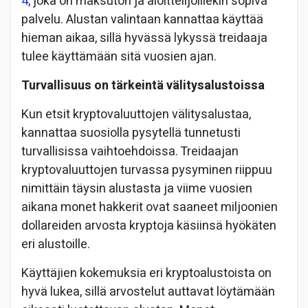
4
, joka on maksuton ja aloittelijoillekin sopiva
palvelu. Alustan valintaan kannattaa käyttää
hieman aikaa, sillä hyvässä lykyssä treidaaja
tulee käyttämään sitä vuosien ajan.
Turvallisuus on tärkeintä välitysalustoissa
Kun etsit kryptovaluuttojen välitysalustaa,
kannattaa suosiolla pysytellä tunnetusti
turvallisissa vaihtoehdoissa. Treidaajan
kryptovaluuttojen turvassa pysyminen riippuu
nimittäin täysin alustasta ja viime vuosien
aikana monet hakkerit ovat saaneet miljoonien
dollareiden arvosta kryptoja käsiinsä hyökäten
eri alustoille.
Käyttäjien kokemuksia eri kryptoalustoista on
hyvä lukea, sillä arvostelut auttavat löytämään