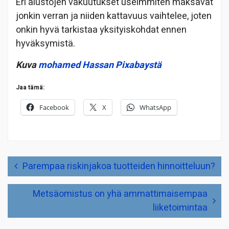
Eri alustojen vakuutukset useimmiten maksavat
jonkin verran ja niiden kattavuus vaihtelee, joten
onkin hyvä tarkistaa yksityiskohdat ennen
hyväksymistä.
Kuva
mohamed Hassan
Pixabaystä
Jaa tämä:
Facebook
X
WhatsApp
Artikkelien
Parempaa riskinjakoa tuotteiden hinnoitteluun?
selaus
Metsäomistus on yhä ammattimaisempaa
liiketoimintaa