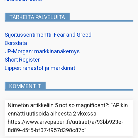
TÄRKEITÄ PALVELUITA
Sijoitussentimentti: Fear and Greed
Borsdata
JP-Morgan: markkinanäkemys
Short Register
Lipper: rahastot ja markkinat
KOMMENTIT
Nimetön
artikkeliin
5 not so magnificent?
: “
AP:kin
ennätti uutisoida aiheesta 2 vko:ssa.
https://www.arvopaperi.fi/uutiset/a/93bb923e-
8d89-45f5-bf07-f957d398c87c
”