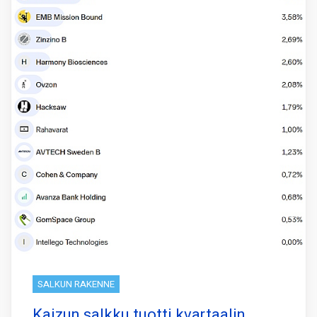
SALKUN RAKENNE
Kaizun salkku tuotti kvartaalin