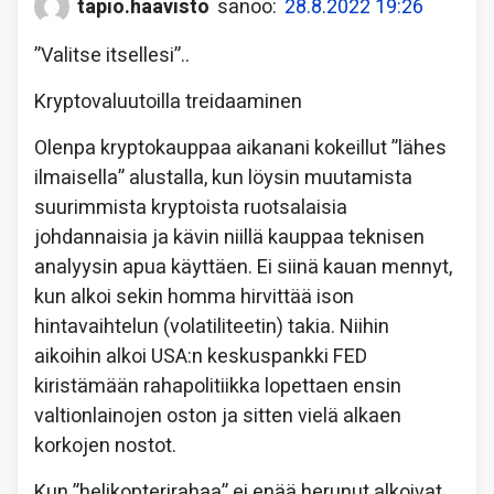
tapio.haavisto
sanoo:
28.8.2022 19:26
”Valitse itsellesi”..
Kryptovaluutoilla treidaaminen
Olenpa kryptokauppaa aikanani kokeillut ”lähes
ilmaisella” alustalla, kun löysin muutamista
suurimmista kryptoista ruotsalaisia
johdannaisia ja kävin niillä kauppaa teknisen
analyysin apua käyttäen. Ei siinä kauan mennyt,
kun alkoi sekin homma hirvittää ison
hintavaihtelun (volatiliteetin) takia. Niihin
aikoihin alkoi USA:n keskuspankki FED
kiristämään rahapolitiikka lopettaen ensin
valtionlainojen oston ja sitten vielä alkaen
korkojen nostot.
Kun ”helikopterirahaa” ei enää herunut alkoivat