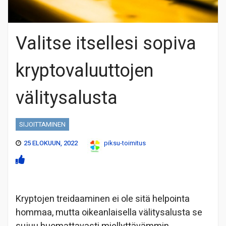
Valitse itsellesi sopiva
kryptovaluuttojen
välitysalusta
SIJOITTAMINEN
25 ELOKUUN, 2022
piksu-toimitus
Kryptojen treidaaminen ei ole sitä helpointa
hommaa, mutta oikeanlaisella välitysalusta se