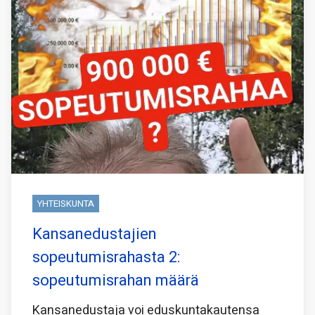
YHTEISKUNTA
Kansanedustajien
sopeutumisrahasta 2:
sopeutumisrahan määrä
Kansanedustaja voi eduskuntakautensa