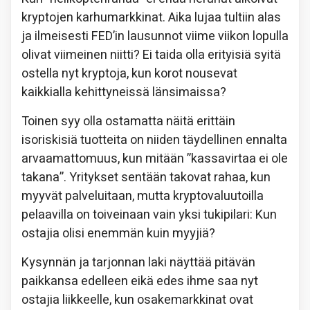
kryptojen karhumarkkinat. Aika lujaa tultiin alas
ja ilmeisesti FED’in lausunnot viime viikon lopulla
olivat viimeinen niitti? Ei taida olla erityisiä syitä
ostella nyt kryptoja, kun korot nousevat
kaikkialla kehittyneissä länsimaissa?
Toinen syy olla ostamatta näitä erittäin
isoriskisiä tuotteita on niiden täydellinen ennalta
arvaamattomuus, kun mitään ”kassavirtaa ei ole
takana”. Yritykset sentään takovat rahaa, kun
myyvät palveluitaan, mutta kryptovaluutoilla
pelaavilla on toiveinaan vain yksi tukipilari: Kun
ostajia olisi enemmän kuin myyjiä?
Kysynnän ja tarjonnan laki näyttää pitävän
paikkansa edelleen eikä edes ihme saa nyt
ostajia liikkeelle, kun osakemarkkinat ovat