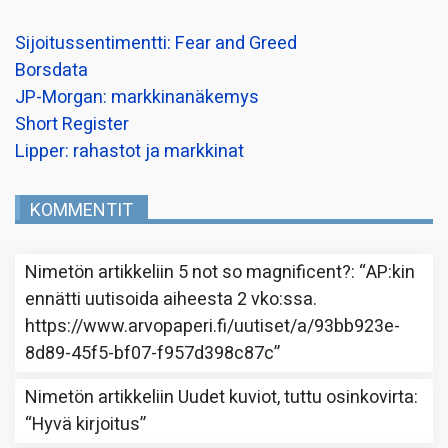
Sijoitussentimentti: Fear and Greed
Borsdata
JP-Morgan: markkinanäkemys
Short Register
Lipper: rahastot ja markkinat
KOMMENTIT
Nimetön
artikkeliin
5 not so magnificent?
: “
AP:kin
ennätti uutisoida aiheesta 2 vko:ssa.
https://www.arvopaperi.fi/uutiset/a/93bb923e-
8d89-45f5-bf07-f957d398c87c
”
Nimetön
artikkeliin
Uudet kuviot, tuttu osinkovirta
:
“
Hyvä kirjoitus
”