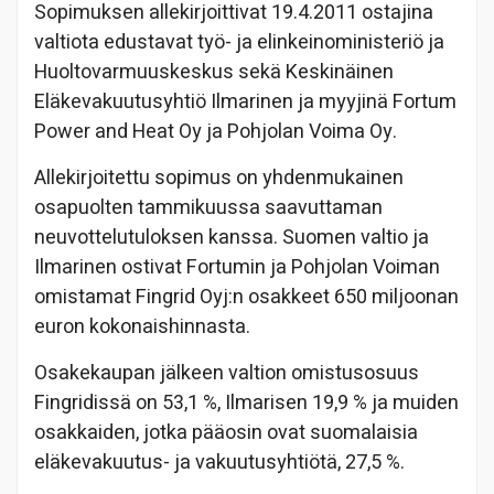
Sopimuksen allekirjoittivat 19.4.2011 ostajina
valtiota edustavat työ- ja elinkeinoministeriö ja
Huoltovarmuuskeskus sekä Keskinäinen
Eläkevakuutusyhtiö Ilmarinen ja myyjinä Fortum
Power and Heat Oy ja Pohjolan Voima Oy.
Allekirjoitettu sopimus on yhdenmukainen
osapuolten tammikuussa saavuttaman
neuvottelutuloksen kanssa. Suomen valtio ja
Ilmarinen ostivat Fortumin ja Pohjolan Voiman
omistamat Fingrid Oyj:n osakkeet 650 miljoonan
euron kokonaishinnasta.
Osakekaupan jälkeen valtion omistusosuus
Fingridissä on 53,1 %, Ilmarisen 19,9 % ja muiden
osakkaiden, jotka pääosin ovat suomalaisia
eläkevakuutus- ja vakuutusyhtiötä, 27,5 %.