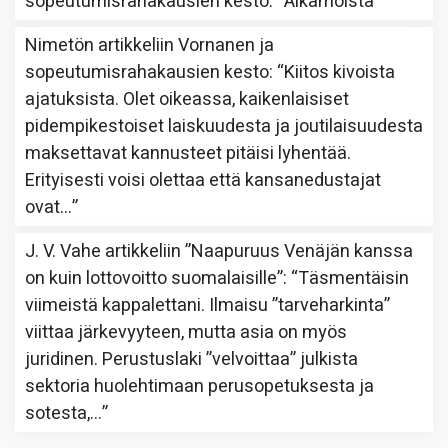
sopeutumisrahakausien kesto
: “
Aikamoista
”
Nimetön
artikkeliin
Vornanen ja
sopeutumisrahakausien kesto
: “
Kiitos kivoista
ajatuksista. Olet oikeassa, kaikenlaisiset
pidempikestoiset laiskuudesta ja joutilaisuudesta
maksettavat kannusteet pitäisi lyhentää.
Erityisesti voisi olettaa että kansanedustajat
ovat…
”
J. V. Vahe
artikkeliin
”Naapuruus Venäjän kanssa
on kuin lottovoitto suomalaisille”
: “
Täsmentäisin
viimeistä kappalettani. Ilmaisu ”tarveharkinta”
viittaa järkevyyteen, mutta asia on myös
juridinen. Perustuslaki ”velvoittaa” julkista
sektoria huolehtimaan perusopetuksesta ja
sotesta,…
”