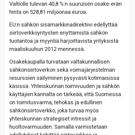
Valtiolle tulevan 40,8 %:n suuruisen osake-erän
hinta on 528,81 miljoonaa euroa.
EU:n sähkön sisämarkkinadirektiivi edellyttää
siirtoverkkoyritysten eriyttämistä sähkön
tuotantoa ja myyntiä harjoittavista yrityksistä
maaliskuuhun 2012 mennessä.
Osakekaupalla turvataan valtakunnallisen
sähkönsiirtoverkon sekä voimajärjestelmän
resurssien säilyminen pysyvästi kotimaisissa
käsissä. Yhteiskunnan toimivuuden ja sähkön
käyttäjien kannalta on tärkeää, että Suomessa
on toimitusvarma, tehokas ja edullinen
sähkönsiirtoverkko, joka turvaa myös
yhteiskunnan strategiset intressit ja
huoltovarmuuden. Samalla varmistetaan