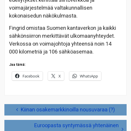
edellytykset kehittää siirtoverkkoa ja
voimajärjestelmää valtakunnallisen
kokonaisedun näkökulmasta.
Fingrid omistaa Suomen kantaverkon ja kaikki
sähkönsiirron merkittävät ulkomaanyhteydet.
Verkossa on voimajohtoja yhteensä noin 14
000 kilometriä ja 106 sähköasemaa.
Jaa tämä:
Facebook
X
WhatsApp
Artikkelien
Kiinan osakemarkkinoilla nousuvaraa (?)
selaus
Euroopasta syntymässä yhtenäinen