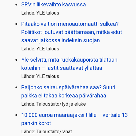
SRV:n liikevaihto kasvussa
Lähde: YLE talous
Pitääkö valtion menoautomaatti sulkea?
Poliitikot joutuvat päättämään, mitkä edut
saavat jatkossa indeksin suojan
Lähde: YLE talous
Yle selvitti, mitä ruokakaupoista tilataan
koteihin – lastit saattavat yllättää
Lähde: YLE talous
Paljonko sairauspäivä­rahaa saa? Suuri
palkka ei takaa korkeaa päivärahaa
Lähde: Taloustaito/työ ja eläke
10 000 euroa määräajaksi tilille – vertaile 13
pankin korot
Lähde: Taloustaito/rahat