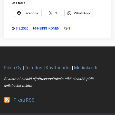
Jaa tämä:
Facebook
X
WhatsApp
3.8.2026
HEIKKI IKONEN
1
Piksu Oy
|
Toimitus
|
Käyttöehdot
|
Mediakortti
Sivusto ei sisällä sijoitussuosituksia eikä sisältöä pidä
sellaiseksi tulkita
Piksu RSS