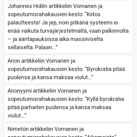
Johannes Hidén
artikkeliin
Vornanen ja
sopeutumisrahakausien kesto
: “
Kiitos
palautteesta! Ja jep, noin pitkänä systeemi ei
enää vaikuta turvajärjestelmältä, vaan palkinnolta
– ja ääritapauksissa aika massiiviselta
sellaiselta. Palaan…
”
Anon
artikkeliin
Vornanen ja
sopeutumisrahakausien kesto
: “
Byrokratia pitää
puolensa ja kansa maksaa viulut…
”
Anonyymi
artikkeliin
Vornanen ja
sopeutumisrahakausien kesto
: “
Kyllä byrokratia
pitää parhaiten puolensa ja kansa maksaa
viulut…
”
Nimetön
artikkeliin
Vornanen ja