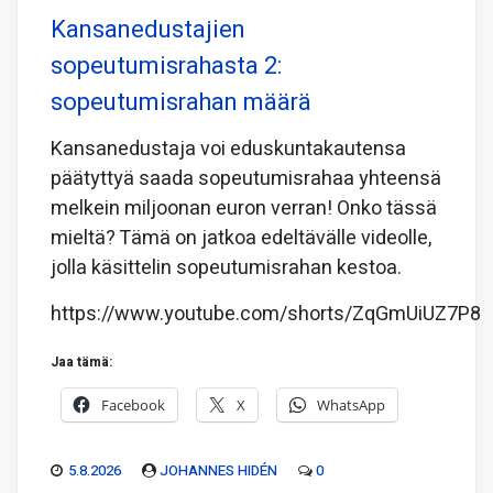
Kansanedustajien
sopeutumisrahasta 2:
sopeutumisrahan määrä
Kansanedustaja voi eduskuntakautensa
päätyttyä saada sopeutumisrahaa yhteensä
melkein miljoonan euron verran! Onko tässä
mieltä? Tämä on jatkoa edeltävälle videolle,
jolla käsittelin sopeutumisrahan kestoa.
https://www.youtube.com/shorts/ZqGmUiUZ7P8
Jaa tämä:
Facebook
X
WhatsApp
5.8.2026
JOHANNES HIDÉN
0