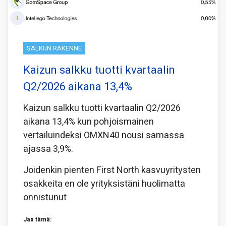
SALKUN RAKENNE
Kaizun salkku tuotti kvartaalin
Q2/2026 aikana 13,4%
Kaizun salkku tuotti kvartaalin Q2/2026
aikana 13,4% kun pohjoismainen
vertailuindeksi OMXN40 nousi samassa
ajassa 3,9%.
Joidenkin pienten First North kasvuyritysten
osakkeita en ole yrityksistäni huolimatta
onnistunut
Jaa tämä: