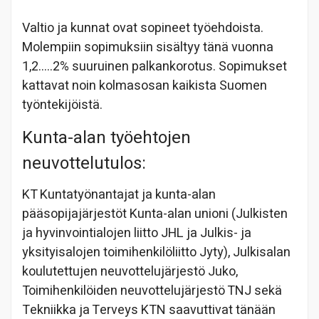
Valtio ja kunnat ovat sopineet työehdoista.
Molempiin sopimuksiin sisältyy tänä vuonna
1,2…..2% suuruinen palkankorotus. Sopimukset
kattavat noin kolmasosan kaikista Suomen
työntekijöistä.
Kunta-alan työehtojen
neuvottelutulos:
KT Kuntatyönantajat ja kunta-alan
pääsopijajärjestöt Kunta-alan unioni (Julkisten
ja hyvinvointialojen liitto JHL ja Julkis- ja
yksityisalojen toimihenkilöliitto Jyty), Julkisalan
koulutettujen neuvottelujärjestö Juko,
Toimihenkilöiden neuvottelujärjestö TNJ sekä
Tekniikka ja Terveys KTN saavuttivat tänään