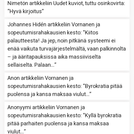
Nimetön
artikkeliin
Uudet kuviot, tuttu osinkovirta
:
“
Hyvä kirjoitus
”
Johannes Hidén
artikkeliin
Vornanen ja
sopeutumisrahakausien kesto
: “
Kiitos
palautteesta! Ja jep, noin pitkänä systeemi ei
enää vaikuta turvajärjestelmältä, vaan palkinnolta
– ja ääritapauksissa aika massiiviselta
sellaiselta. Palaan…
”
Anon
artikkeliin
Vornanen ja
sopeutumisrahakausien kesto
: “
Byrokratia pitää
puolensa ja kansa maksaa viulut…
”
Anonyymi
artikkeliin
Vornanen ja
sopeutumisrahakausien kesto
: “
Kyllä byrokratia
pitää parhaiten puolensa ja kansa maksaa
viulut…
”