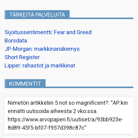
TÄRKEITÄ PALVELUITA
Sijoitussentimentti: Fear and Greed
Borsdata
JP-Morgan: markkinanäkemys
Short Register
Lipper: rahastot ja markkinat
KOMMENTIT
Nimetön
artikkeliin
5 not so magnificent?
: “
AP:kin
ennätti uutisoida aiheesta 2 vko:ssa.
https://www.arvopaperi.fi/uutiset/a/93bb923e-
8d89-45f5-bf07-f957d398c87c
”