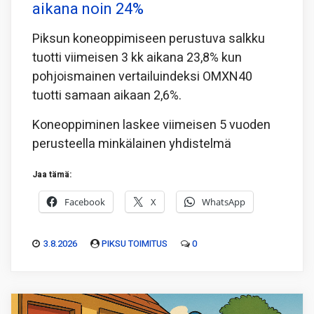
aikana noin 24%
Piksun koneoppimiseen perustuva salkku
tuotti viimeisen 3 kk aikana 23,8% kun
pohjoismainen vertailuindeksi OMXN40
tuotti samaan aikaan 2,6%.
Koneoppiminen laskee viimeisen 5 vuoden
perusteella minkälainen yhdistelmä
Jaa tämä:
Facebook
X
WhatsApp
3.8.2026
PIKSU TOIMITUS
0