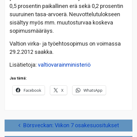
0,5 prosentin paikallinen erä sekä 0,2 prosentin
suuruinen tasa-arvoerä. Neuvottelutulokseen
sisältyy myös mm. muutosturvaa koskeva
sopimusmääräys.
Valtion virka- ja työehtosopimus on voimassa
29.2.2012 saakka.
Lisätietoja:
valtiovarainministeriö
Jaa tämä:
Facebook
X
WhatsApp
Artikkelien
Börsveckan: Viikon 7 osakesuositukset
selaus