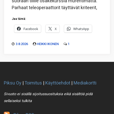
suoraan tilille osakekurssia murehtimatta.
Parhaat teleoperaattorit täyttävät kriteerit,
Jaa tämä:
Facebook
X
WhatsApp
3.8.2026
HEIKKI IKONEN
1
Piksu Oy
|
Toimitus
|
Käyttöehdot
|
Mediakortti
Sivusto ei sisällä sijoitussuosituksia eikä sisältöä pidä
sellaiseksi tulkita