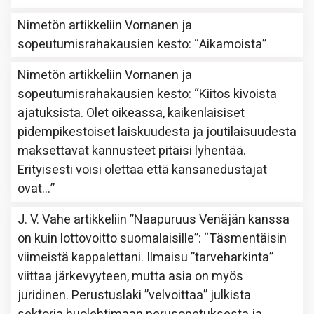
Nimetön
artikkeliin
Vornanen ja
sopeutumisrahakausien kesto
: “
Aikamoista
”
Nimetön
artikkeliin
Vornanen ja
sopeutumisrahakausien kesto
: “
Kiitos kivoista
ajatuksista. Olet oikeassa, kaikenlaisiset
pidempikestoiset laiskuudesta ja joutilaisuudesta
maksettavat kannusteet pitäisi lyhentää.
Erityisesti voisi olettaa että kansanedustajat
ovat…
”
J. V. Vahe
artikkeliin
”Naapuruus Venäjän kanssa
on kuin lottovoitto suomalaisille”
: “
Täsmentäisin
viimeistä kappalettani. Ilmaisu ”tarveharkinta”
viittaa järkevyyteen, mutta asia on myös
juridinen. Perustuslaki ”velvoittaa” julkista