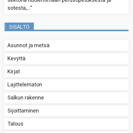
sektoria huolehtimaan perusopetuksesta ja
sotesta,…
”
SISÄLTÖ
Asunnot ja metsä
Kevyttä
Kirjat
Lajittelematon
Salkun rakenne
Sijoittaminen
Talous