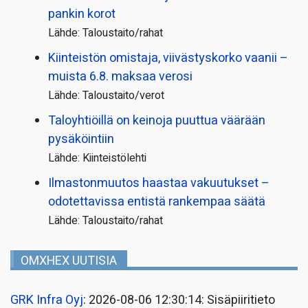
pankin korot
Lähde: Taloustaito/rahat
Kiinteistön omistaja, viivästyskorko vaanii –
muista 6.8. maksaa verosi
Lähde: Taloustaito/verot
Taloyhtiöillä on keinoja puuttua väärään
pysäköintiin
Lähde: Kiinteistölehti
Ilmastonmuutos haastaa vakuutukset –
odotettavissa entistä rankempaa säätä
Lähde: Taloustaito/rahat
OMXHEX UUTISIA
GRK Infra Oyj
: 2026-08-06 12:30:14: Sisäpiiritieto