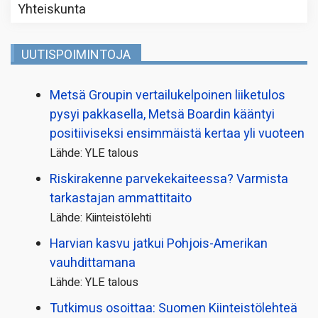
Yhteiskunta
UUTISPOIMINTOJA
Metsä Groupin vertailu­kelpoinen liiketulos
pysyi pakkasella, Metsä Boardin kääntyi
positiiviseksi ensimmäistä kertaa yli vuoteen
Lähde: YLE talous
Riskirakenne parvekekaiteessa? Varmista
tarkastajan ammattitaito
Lähde: Kiinteistölehti
Harvian kasvu jatkui Pohjois-Amerikan
vauhdittamana
Lähde: YLE talous
Tutkimus osoittaa: Suomen Kiinteistölehteä