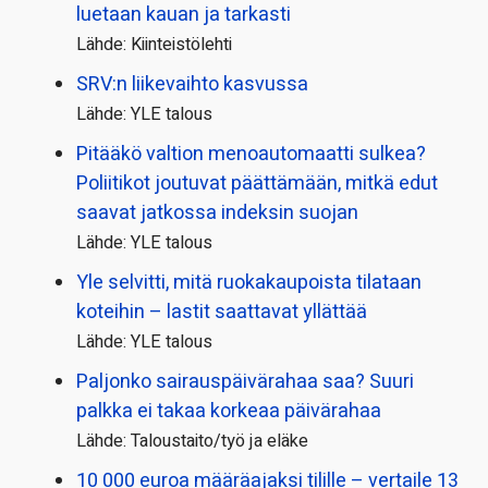
luetaan kauan ja tarkasti
Lähde: Kiinteistölehti
SRV:n liikevaihto kasvussa
Lähde: YLE talous
Pitääkö valtion menoautomaatti sulkea?
Poliitikot joutuvat päättämään, mitkä edut
saavat jatkossa indeksin suojan
Lähde: YLE talous
Yle selvitti, mitä ruokakaupoista tilataan
koteihin – lastit saattavat yllättää
Lähde: YLE talous
Paljonko sairauspäivä­rahaa saa? Suuri
palkka ei takaa korkeaa päivärahaa
Lähde: Taloustaito/työ ja eläke
10 000 euroa määräajaksi tilille – vertaile 13